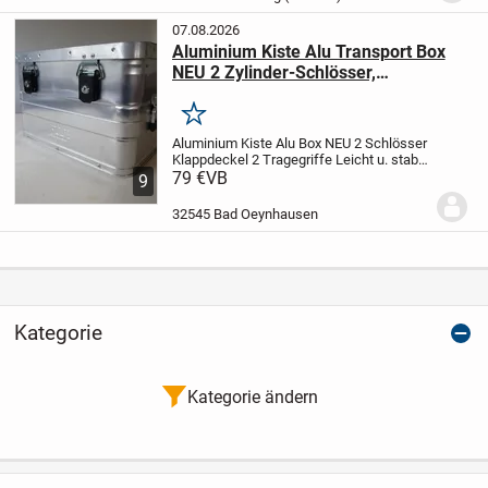
wählbar:...
07.08.2026
Aluminium Kiste Alu Transport Box
NEU 2 Zylinder-Schlösser,
Klappdeckel mit 2 Fangbändern, 2
selbsteinklappende Tragegriffe,
Merken
umlaufende Gummidichtung,
Aluminium Kiste Alu Box NEU 2 Schlösser
Verstärkungs-Sicken L = 43 cm, H =
Klappdeckel 2 Tragegriffe
Leicht u. stabil
29 cm, B = 33 cm. Lagern,
aus starkem, hochwertigen Aluminium
79 €
VB
9
Boden-, Kasten- und Deckelrahmen aus
Aufbewahrung. ALU-TEC
Aluminiumprofilen
Staub- und
32545 Bad Oeynhausen
spritzwasser...
Kategorie
Kategorie ändern