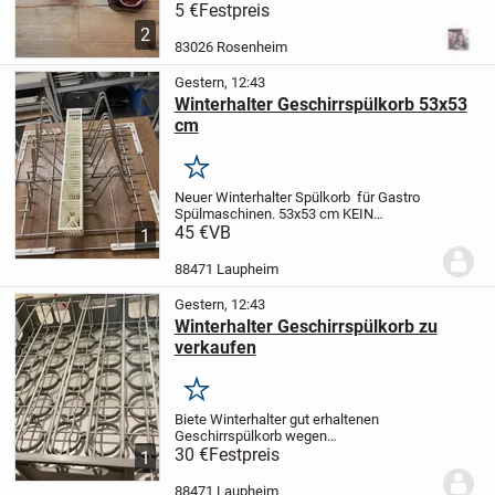
Keramik
Anzahl: 2 Stück
auch zur Deko
5 €
Festpreis
geeignet, mit
2
Aufhängevorrichtung
Abholung oder
83026 Rosenheim
Versand möglich - zuzügl. Versandkosten
in Höhe von...
Gestern, 12:43
Winterhalter Geschirrspülkorb 53x53
cm
Merken
Neuer Winterhalter Spülkorb für Gastro
Spülmaschinen. 53x53 cm
KEIN
RÜCKNAHME!! Ideal für Großgeschirr!
45 €
VB
1
88471 Laupheim
Gestern, 12:43
Winterhalter Geschirrspülkorb zu
verkaufen
Merken
Biete Winterhalter gut erhaltenen
Geschirrspülkorb wegen
Maschinenwechsel an.
30 €
Festpreis
Laupheim
1
Abholung!
Keine Rücknahme!
30€
88471 Laupheim