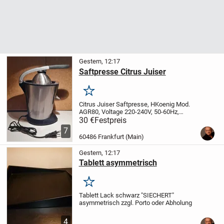
Gestern, 12:17
Saftpresse Citrus Juiser
Merken
Citrus Juiser Saftpresse, HKoenig Mod.
AGR80,
Voltage 220-240V, 50-60Hz,
Power 160W, mit 4 Saugfüsschen für
30 €
Festpreis
festen Stand, diam 18 x H 29 cm,
7
Edelstahl/schwarz,
zzgl. Versand oder
60486 Frankfurt (Main)
Abholung
Gestern, 12:17
Tablett asymmetrisch
Merken
Tablett Lack schwarz "SIECHERT"
asymmetrisch
zzgl. Porto oder Abholung
4