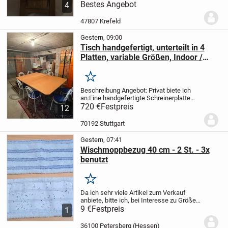
polnischen Wodka.
Bestes Angebot
Die Flasche ist
4
ungeöffnet und versiegelt.
ABGABE
GEGEN GEBOT
Bitte schauen Sie sich
47807 Krefeld
gerne auch meine...
Gestern, 09:00
Tisch handgefertigt, unterteilt in 4
Platten, variable Größen, Indoor /
Outdoor
Merken
Beschreibung Angebot: Privat biete ich
an:
Eine handgefertigte Schreinerplatte
/Tischplatte bestehend aus 4
720 €
Festpreis
12
Einzelplatten. Die Einzelplatten haben
Steckvorrichtungen. Die vordere und
70192 Stuttgart
hintere...
Gestern, 07:41
Wischmoppbezug 40 cm - 2 St. - 3x
benutzt
Merken
Da ich sehr viele Artikel zum Verkauf
anbiete, bitte ich, bei Interesse zu Größe,
Maße etc. am Einzelnen, mich zu
9 €
Festpreis
1
kontaktieren.
Ich kann meistens leider
erst abends antworten.
bei Versand –
36100 Petersberg (Hessen)