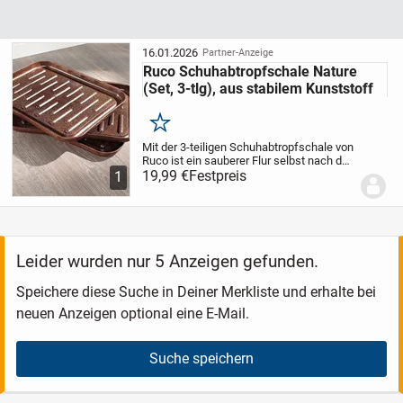
16.01.2026
Partner-Anzeige
Ruco Schuhabtropfschale Nature
(Set, 3-tlg), aus stabilem Kunststoff
Merken
Mit der 3-teiligen Schuhabtropfschale von
Ruco ist ein sauberer Flur selbst nach den
schlimmsten Regentagen gesichert. Sie
19,99 €
Festpreis
1
sind stabil und leicht zu reinigen.
Außerdem können die Schalen
aneinandergeh...
Leider wurden nur 5 Anzeigen gefunden.
Speichere diese Suche in Deiner Merkliste und erhalte bei
neuen Anzeigen optional eine E-Mail.
Suche speichern