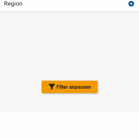
Region
Filter anpassen
Nutzungsbedingungen
Datenschutz
Barrierefreiheit
Impressum
Kontakt
Hilfe
Sicherheit
Jugendschutz
Login
Konto löschen
Premium buchen
Abo kündigen