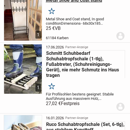
Metal Shoe and Coat stand
Merken
Metal Shoe and Coat stand, In good
condition
Dimensions- 68x30x185
cm
Available immediately. Selling due to
25 €
VB
relocation
1
61184 Karben
17.06.2026
Partner-Anzeige
Schmitt Schuhbedarf
Schuhabtropfschale (1-tlg),
Fußabtreter, (Schuhreinigungs-
Gerät), nie mehr Schmutz ins Haus
tragen
1
Merken
Für Profilsohlen bestens geeignet. Stabile
Ausführung aus massivem Holz,
Unterseite mit rutschfestem Profil. Reinigt
27,02 €
Festpreis
nicht nur gründlich die Sohlen, sondern
auch die Schuhränder werden durch die...
16.01.2026
Partner-Anzeige
Ruco Schuhabtropfschale (Set, 6-tlg),
aus stabilem Kunsttoff