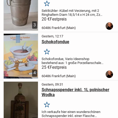
Merken
Sektkühler -Kübel mit Verzierung, mit 2
Ringhaltern
Diam 18,5/14 x H 24 cm,
Zzgl.
Versand oder Abholung
20 €
Festpreis
3
60486 Frankfurt (Main)
Gestern, 12:17
Schokofondue
Merken
Schokofondue, Vario Ideenshop
bestehend aus:
1 große Porzellanschale,
Diam 19,5 x H 8 cm,
4 kleine
25 €
Festpreis
Porzellanschalen 14,5 x 8,5 x H 4 cm,
4
verchromtes Metallgestell, 15 cm hoch,
60486 Frankfurt (Main)
drehbar,
4...
Gestern, 09:31
Schnapsspender inkl. 1L polnischer
Wodka
Merken
Ich verkaufe hier einen wunderschönen
Schnapsspender inkl. einer Flasche