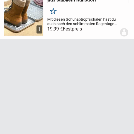
Merken
Mit diesen Schuhabtropfschalen hast du
auch nach den schlimmsten Regentagen
noch einen sauberen Flur. Sie bestehen
19,99 €
Festpreis
1
aus stabilem, leicht zu reinigenden
Kunststoff und können aneinander
gehängt bzw....