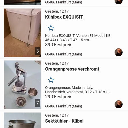
60486 Frankfurt (Main)
Gestern, 12:17
Kühlbox EXQUISIT
Merken
Kühlbox EXQUISIT, Version E1
Modell KB
45-4A++
B 43 x T 47 + 5 cm
Abstandshalter x H 50 cm
Neupreis
89 €
Festpreis
179,00 (1 x kurz benutzt, neuwertig)
nur
3
Abholung
60486 Frankfurt (Main)
Gestern, 12:17
Orangenpresse verchromt
Merken
Orangenpresse, Made in Italy,
Handbetrieb, verchromt,
B 12 x T 18 x H
38/47 cm
Zzgl. Versand oder Abholung
29 €
Festpreis
7
60486 Frankfurt (Main)
Gestern, 12:17
Sektkühler - Kübel