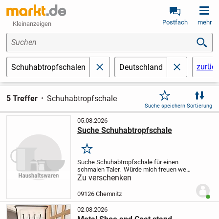
Postfach
mehr
Kleinanzeigen
Suchen
zurüc
Schuhabtropfschalen
Deutschland
schließen
schließen
5 Treffer
Schuhabtropfschale
Suche speichern
Sortierung
05.08.2026
Suche Schuhabtropfschale
Merken
Suche Schuhabtropfschale für einen
schmalen Taler.
Würde mich freuen wenn
sich jemand meldet!
Bis dann!
Zu verschenken
09126 Chemnitz
Benut
02.08.2026