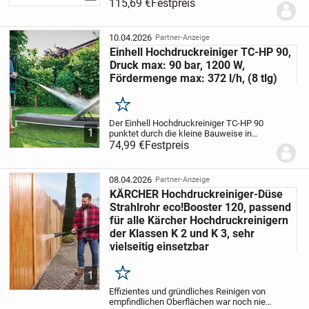
unter anderem Fassaden, schnell und
115,69 €
Festpreis
mühelos reinigen. Das um 180 Grad
verstellbare Gelenk ist ein weiterer Vorteil
und...
10.04.2026
Partner-Anzeige
Einhell Hochdruckreiniger TC-HP 90,
Druck max: 90 bar, 1200 W,
Fördermenge max: 372 l/h, (8 tlg)
Merken
Der Einhell Hochdruckreiniger TC-HP 90
1
punktet durch die kleine Bauweise in
Verbindung mit 1.200 Watt Leistung.
74,99 €
Festpreis
Durch die kompakte Bauweise und den
integrierten, zentralen Tragegriff ist der...
08.04.2026
Partner-Anzeige
KÄRCHER Hochdruckreiniger-Düse
Strahlrohr eco!Booster 120, passend
für alle Kärcher Hochdruckreinigern
der Klassen K 2 und K 3, sehr
vielseitig einsetzbar
1
Merken
Effizientes und gründliches Reinigen von
empfindlichen Oberflächen war noch nie