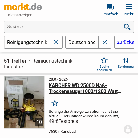
Postfach
mehr
Kleinanzeigen
Suchen
zurückse
Reinigungstechnik
Deutschland
schließen
schließen
51 Treffer
Reinigungstechnik
Industrie
Suche
Sortierung
speichern
28.07.2026
KÄRCHER WD 2500D Naß-
Trockensauger1000/1200 Watt
neuwertig
Merken
Solange die Anzeige zu sehen ist, ist sie
aktuell. Der Sauger wurde kaum genutzt,
den Rest sollten die Bilder aussagen. MW
49 €
Festpreis
10
ist alles noch mit dem
Erstausstattungszubehör.
Privatverkauf
76307 Karlsbad
ohne Gewährleis...