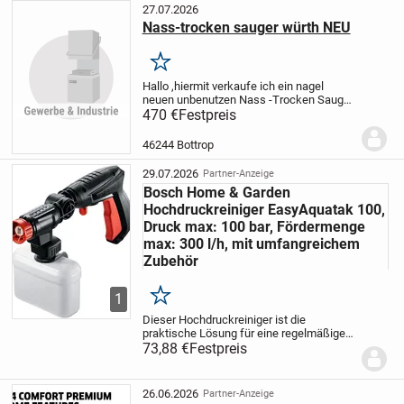
27.07.2026
Nass-trocken sauger würth NEU
Merken
Hallo ,
hiermit verkaufe ich ein nagel
neuen unbenutzen Nass -Trocken Sauger
der Marke Würth..
Model : würth ISS 30 L
470 €
Festpreis
Automatic
46244 Bottrop
29.07.2026
Partner-Anzeige
Bosch Home & Garden
Hochdruckreiniger EasyAquatak 100,
Druck max: 100 bar, Fördermenge
max: 300 l/h, mit umfangreichem
Zubehör
1
Merken
Dieser Hochdruckreiniger ist die
praktische Lösung für eine regelmäßige
Reinigung verschmutzter Oberflächen. Die
73,88 €
Festpreis
Bosch 360°-Pistole erleichtert die
Reinigung schwer zugänglicher Bereiche.
Die...
26.06.2026
Partner-Anzeige