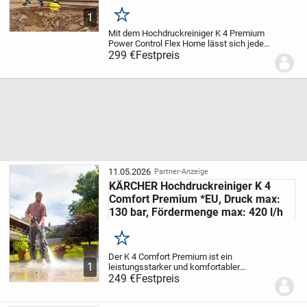
1
Merken
Mit dem Hochdruckreiniger K 4 Premium
Power Control Flex Home lässt sich jede
Oberfläche mit passendem Druck
299 €
Festpreis
reinigen. Um den richtigen Druck zu
finden, unterstützt der in der Kärcher
Home &, Garden...
11.05.2026
Partner-Anzeige
KÄRCHER Hochdruckreiniger K 4
Comfort Premium *EU, Druck max:
130 bar, Fördermenge max: 420 l/h
Merken
Der K 4 Comfort Premium ist ein
1
leistungsstarker und komfortabler
Hochdruckreiniger, ideal für die
249 €
Festpreis
Entfernung mittelstarker
Verschmutzungen rund um Haus und