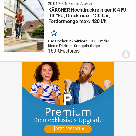
Fassadenreiniger....
20.04.2026
Partner-Anzeige
KÄRCHER Hochdruckreiniger K 4 FJ
BB *EU, Druck max: 130 bar,
Fördermenge max: 420 l/h
Merken
Der Hochdruckreiniger K 4 FJ ist der
1
ideale Partner für regelmäßige
Reinigungseinsätze bei mittleren
169 €
Festpreis
Verschmutzungen wie zum Beispiel an
Fahrzeugen und auf mittelgroßen Flächen
rund ums Haus. Zur...