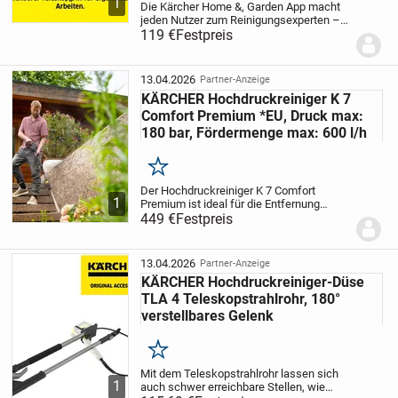
1
Die Kärcher Home &, Garden App macht
jeden Nutzer zum Reinigungsexperten –
und ermöglicht ein noch gründlicheres
119 €
Festpreis
Reinigungsergebnis mit dem Kärcher K 2
Power Control-Hochdruckreiniger. Die App
enthält...
13.04.2026
Partner-Anzeige
KÄRCHER Hochdruckreiniger K 7
Comfort Premium *EU, Druck max:
180 bar, Fördermenge max: 600 l/h
Merken
Der Hochdruckreiniger K 7 Comfort
1
Premium ist ideal für die Entfernung
starker Verschmutzungen an Haus und
449 €
Festpreis
Auto geeignet. Der wassergekühlte und
dadurch langlebige Motor ist für häufige
Reinigungseins...
13.04.2026
Partner-Anzeige
KÄRCHER Hochdruckreiniger-Düse
TLA 4 Teleskopstrahlrohr, 180°
verstellbares Gelenk
Merken
Mit dem Teleskopstrahlrohr lassen sich
1
auch schwer erreichbare Stellen, wie