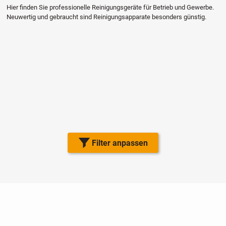
Hier finden Sie professionelle Reinigungsgeräte für Betrieb und Gewerbe.
Neuwertig und gebraucht sind Reinigungsapparate besonders günstig.
Filter anpassen
Nutzungsbedingungen
Datenschutz
Barrierefreiheit
Impressum
Kontakt
Hilfe
Sicherheit
Jugendschutz
Login
Konto löschen
Premium buchen
Abo kündigen