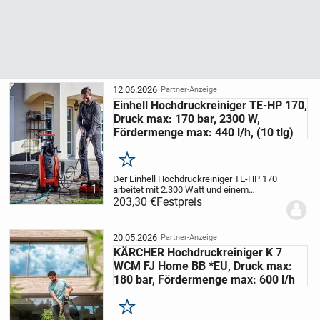
12.06.2026
Partner-Anzeige
Einhell Hochdruckreiniger TE-HP 170,
Druck max: 170 bar, 2300 W,
Fördermenge max: 440 l/h, (10 tlg)
Merken
Der Einhell Hochdruckreiniger TE-HP 170
1
arbeitet mit 2.300 Watt und einem
maximal zulässigem Druck von 170 bar
203,30 €
Festpreis
und max. Durchflussrate. Durch die
kompakte Bauweise und den integrierten,
ausziehbaren...
20.05.2026
Partner-Anzeige
KÄRCHER Hochdruckreiniger K 7
WCM FJ Home BB *EU, Druck max:
180 bar, Fördermenge max: 600 l/h
Merken