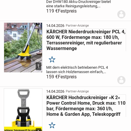
Der DHW180 Akku-Druckreiniger bietet
eine starke Reinigungsleistung,
unabhängig davon, ob das Wasser direkt
119 €
Festpreis
vom Hausanschluss oder aus einem
Eimer oder einer Flasche kommt. Wird der
Druckreiniger an...
14.04.2026
Partner-Anzeige
KÄRCHER Niederdruckreiniger PCL 4,
600 W, Fördermenge max: 180 l/h,
Terrassenreiniger, mit regulierbarer
Wassermenge
Merken
1
Mit dem elektrisch betriebenen PCL 4
lassen sich Holzterrassen einfach,
gründlich und besonders gleichmäßig von
159 €
Festpreis
hartnäckigen Verschmutzungen befreien.
Den Terrassenreiniger kurzerhand an
den...
14.04.2026
Partner-Anzeige
KÄRCHER Hochdruckreiniger »K 2«
Power Control Home, Druck max: 110
bar, Fördermenge max: 360 l/h,
Home & Garden App, Teleskopgriff
Merken