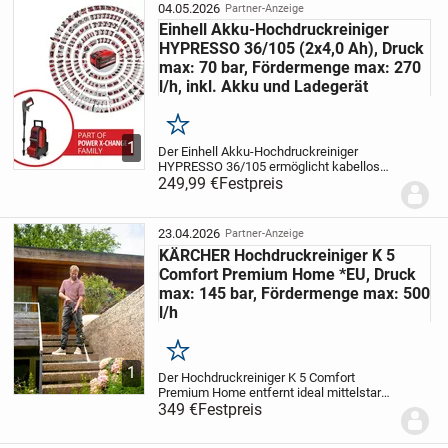
Auto. Sein langlebiger, wassergekühlter...
04.05.2026
Partner-Anzeige
Einhell Akku-Hochdruckreiniger
HYPRESSO 36/105 (2x4,0 Ah), Druck
max: 70 bar, Fördermenge max: 270
l/h, inkl. Akku und Ladegerät
Merken
1
Der Einhell Akku-Hochdruckreiniger
HYPRESSO 36/105 ermöglicht kabellose
Flexibilität bei der kraftvollen Reinigung
249,99 €
Festpreis
rund um Garten und Terrasse. Als Mitglied
der Power X-Change Akku-Plattform kann
der...
23.04.2026
Partner-Anzeige
KÄRCHER Hochdruckreiniger K 5
Comfort Premium Home *EU, Druck
max: 145 bar, Fördermenge max: 500
l/h
Merken
1
Der Hochdruckreiniger K 5 Comfort
Premium Home entfernt ideal mittelstarke
Verschmutzungen rund um Haus und
349 €
Festpreis
Auto. Inklusive Home Kit mit
Flächenreiniger T 5 und 1 Liter Stein- und