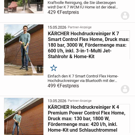
Kraftvolle Reinigung, die Sie überzeugen
1
wird! Der K 7 WCM FJ Home ist der ideale
(Reinigungs-)Partner für häufige Einsätze
429 €
Festpreis
und starke Verschmutzungen: Mit seinem
leistungsstarken, wassergekühlten...
15.05.2026
Partner-Anzeige
KÄRCHER Hochdruckreiniger K 7
Smart Control Flex Home, Druck max:
180 bar, 3000 W, Fördermenge max:
600 l/h, inkl. 3-in-1-Multi Jet-
Stahlrohr & Home-Kit
1
Merken
Einfach den K 7 Smart Control Flex Home-
Hochdruckreiniger via Bluetooth mit der
Kärcher Home &, Garden App auf dem
499 €
Festpreis
Smartphone verbinden – schon wird die
Reinigung noch müheloser und effizienter.
Denn...
13.05.2026
Partner-Anzeige
KÄRCHER Hochdruckreiniger K 4
Premium Power Control Flex Home,
Druck max: 130 bar, 1800 W,
Fördermenge max: 420 l/h, inkl.
Home-Kit und Schlauchtrommel