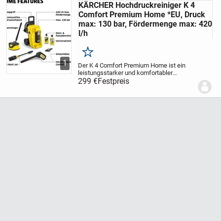
KÄRCHER Hochdruckreiniger K 4
Comfort Premium Home *EU, Druck
max: 130 bar, Fördermenge max: 420
l/h
Merken
1
Der K 4 Comfort Premium Home ist ein
leistungsstarker und komfortabler
Hochdruckreiniger, ideal für die
299 €
Festpreis
Entfernung mittelstarker
Verschmutzungen rund um Haus und
Auto. Sein langlebiger, wassergekühlte...