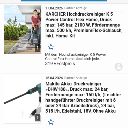
17.04.2026
Partner-Anzeige
KÄRCHER Hochdruckreiniger K 5
Power Control Flex Home, Druck
max: 145 bar, 2100 W, Fördermenge
max: 500 l/h, PremiumFlex-Schlauch,
inkl. Home-Kit
1
Merken
Mit dem Hochdruckreiniger K 5 Power
Control Flex Home lässt sich jede
Oberfläche mit passendem Druck
319 €
Festpreis
reinigen. Um den richtigen Druck zu
finden, unterstützt der in der Kärcher
Home &, Garden App...
15.04.2026
Partner-Anzeige
Makita Akku-Druckreiniger
»DHW180«, Druck max: 24 bar,
Fördermenge max: 150 l/h, (Leichter
handgeführter Druckreiniger mit 8
oder 24 Bar Arbeitsdruck), 24 bar,
318 l/h, Edelstahl, 18V, Ohne Akku
1
Merken