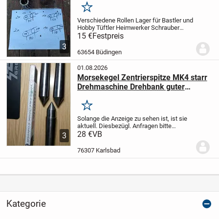
Merken
Verschiedene Rollen Lager für Bastler und
Hobby Tüftler Heimwerker Schrauber
Spezialisten Oldtimer Restaurierung
15 €
Festpreis
Landtechnik Teile alle zusammen
3
inklusive Versand für 15
63654 Büdingen
01.08.2026
Morsekegel Zentrierspitze MK4 starr
Drehmaschine Drehbank guter
Zustand 3 St.
Merken
Solange die Anzeige zu sehen ist, ist sie
aktuell. Diesbezügl. Anfragen bitte
unterlassen, sie werden nicht
28 €
VB
3
beantwortet!
Die Drehbankteile werden
nicht mehr benötigt und sind in einem
76307 Karlsbad
guten Zustand....
Kategorie