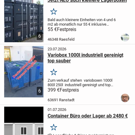
Jetzt NEU auch kleinere Lagerboxen
Merken
Bald auch kleinere Einheiten von 4 und 6
m2 ab monatlich nur 55 € inklusive
MwSt
Sicher sauber trocken 24/7
55 €
Festpreis
zugänglich Gelände ist eingezäunt und
6
Video überwacht. Begrenzte Stückzahl
46348 Raesfeld
daher besser...
23.07.2026
Variobox 1000l industriell gereinigt
top sauber
Merken
Zum verkauf stehen varioboxen 1000l
800l 250l industriell gereinigt und top
sauber.
399 €
Festpreis
Hochsicherheitscontainer mit
6
Leckalarm.siehe Bilder. Dies ist ein top
Produkt. Deutschlandweiter Versand...
63691 Ranstadt
01.07.2026
Container Büro oder Lager ab 2480 €
Merken