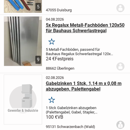
unbenutzt, Maße bitte den Fotos
5
entnehmen. Anzahl siehe Hauptbild,
47055 Duisburg
restliche Fotos sind nur...
04.08.2026
5x Regalux Metall-Fachböden 120x50
für Bauhaus Schwerlastregal
Merken
5 Metall-Fachböden, passend für
Bauhaus Regalux Schwerlastregal 120x50
cm
24 €
(Artikelnummer des Regals kann
Festpreis
9
erfragt werden, da hier keine Eingabe
möglich)
Alternativ auch als 0,9 mm Blech
88662 Überlingen
(3 qm) für...
02.08.2026
Gabelzinken 1 Stck, 1,14 m x 0,08 m
abzugeben, Palettengabel
Merken
1 Stck Gabelzinken abzugeben
(Palettengabel, Gabel, Stapler,
Staplerzinken, Minibagger)
100 €
VB
Zinkenlänge
1,14 m x Zinkenbreite 0,08 m, für
Gleitschiene 0,40 m
Fotos folgen noch.
95131 Schwarzenbach (Wald)
Belastungsgrenze: diese...