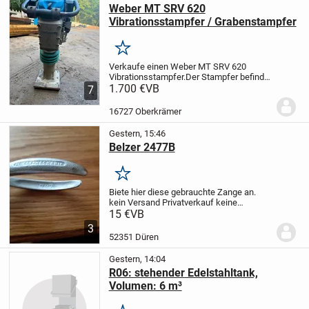
Weber MT SRV 620
Vibrationsstampfer / Grabenstampfer
Merken
Verkaufe einen Weber MT SRV 620
Vibrationsstampfer.
Der Stampfer befindet
sich in einem guten gebrauchten Zustand
1.700 €
VB
7
und ist voll funktionsfähig. Er springt
zuverlässig an, läuft einwandfrei und...
16727 Oberkrämer
Gestern, 15:46
Belzer 2477B
Merken
Biete hier diese gebrauchte Zange an.
kein Versand
Privatverkauf
keine
Rücknahme
15 €
VB
3
52351 Düren
Gestern, 14:04
R06: stehender Edelstahltank,
Volumen: 6 m³