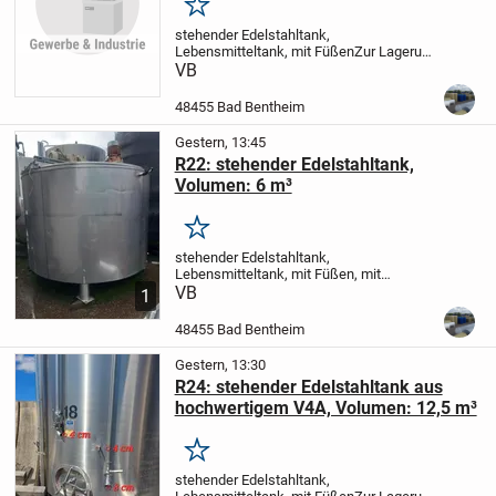
Merken
stehender Edelstahltank,
Lebensmitteltank, mit Füßen
Zur Lagerung
von Wasser, Flüssigfutter und anderen
VB
Flüssigkeiten geeignet.
Volumen: 6 m³ /
6.000 L
Abmessungen: Ø 2,40 m x 1,90 m
48455 Bad Bentheim
Gesamthöhe
D...
Gestern, 13:45
R22: stehender Edelstahltank,
Volumen: 6 m³
Merken
stehender Edelstahltank,
Lebensmitteltank, mit Füßen, mit
Rührwerk
VB
Zur Lagerung von Wasser,
1
Flüssigfutter und anderen Flüssigkeiten
geeignet.
Volumen: 6 m³ / 6.000
48455 Bad Bentheim
L
Abmessungen: Ø 2,24 m x 2,80 m...
Gestern, 13:30
R24: stehender Edelstahltank aus
hochwertigem V4A, Volumen: 12,5 m³
Merken
stehender Edelstahltank,