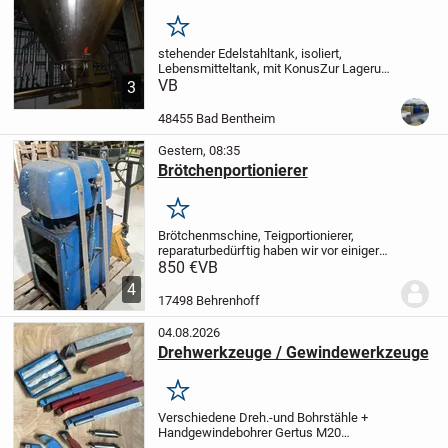
90,3 m³
Merken
stehender Edelstahltank, isoliert,
Lebensmitteltank, mit Konus
Zur Lagerung
von Wasser, Flüssigfutter und anderen
VB
3
Flüssigkeiten geeignet.
Auf Wunsch
können die Tanks mit einem Rührwerk
48455 Bad Bentheim
oder Pumpe...
Gestern, 08:35
Brötchenportionierer
Merken
Brötchenmschine, Teigportionierer,
reparaturbedürftig
haben wir vor einiger
Zeit aus Firmenauflösung gekauft, sind
850 €
VB
aber nie dazu gekommen das Gerät
4
wieder aufzubauen, jetzt steht sie nur
17498 Behrenhoff
noch im Weg...
04.08.2026
Drehwerkzeuge / Gewindewerkzeuge
Merken
Verschiedene Dreh.-und Bohrstähle +
Handgewindebohrer Gertus M20
Einzelheiten siehe Fotos
Alle Teile sind