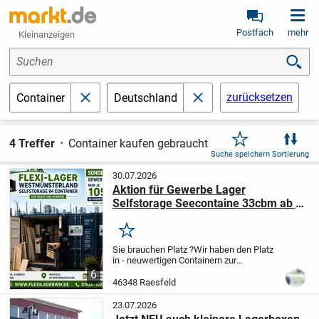
Postfach
mehr
Kleinanzeigen
Suchen
zurücksetzen
Container
Deutschland
schließen
schließen
4 Treffer
Container kaufen gebraucht
Suche speichern
Sortierung
30.07.2026
Aktion für Gewerbe Lager
Selfstorage Seecontaine 33cbm ab 2.
Stück nur € 105,- brutto
Merken
Sie brauchen Platz ?
Wir haben den Platz
in - neuwertigen Containern zur
Miete.
Innenmaße (LxBxH): ca. 5.898 x
6
2.352 x 2.393 mm Türöffnung (BxH): ca.
46348 Raesfeld
2.343 x 2.280 mm
Fast 14 m² bzw 33 cbm
Stauraum...
23.07.2026