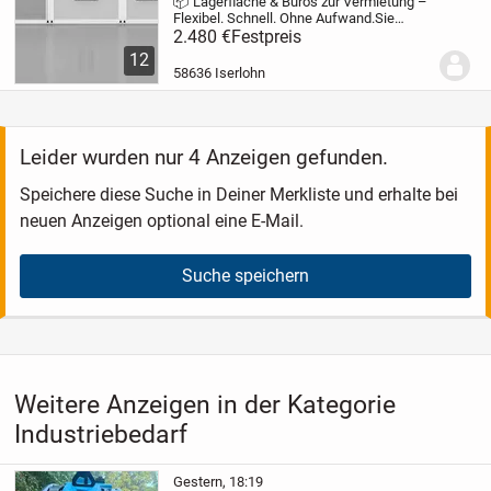
📦 Lagerfläche & Büros zur Vermietung –
Flexibel. Schnell. Ohne Aufwand.
Sie
brauchen Lagerplatz oder Bürofläche? Wir
2.480 €
Festpreis
haben die Lösung!
Vermieten Sie sofort
12
nutzbare Lager- und Bürocontainer, die
58636 Iserlohn
ohne...
Leider wurden nur 4 Anzeigen gefunden.
Speichere diese Suche in Deiner Merkliste und erhalte bei
neuen Anzeigen optional eine E-Mail.
Suche speichern
Weitere Anzeigen in der Kategorie
Industriebedarf
Gestern, 18:19