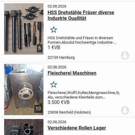
02.08.2026
HSS Drehstähle Fräser diverse
Industrie Quallität
Merken
HSS Drehstähle und Fräser in diversen
Formen.
Absolut hochwertige Industrie-
Quallität
1 €
VB
2. Bild
1 Spitze 2mm
2 D=15,5 -
6
B=7mm
3 D= 12,5 - B=6,5mm
4 D=10 -
B=10mm
5 D=7 - B=7mm
3;.4. 5: Bild
...
22159 Hamburg
02.08.2026
Fleischerei Maschinen
Merken
Fleischerei,Wolff,Kutter,Mengmaschine,Spritzen,T
Alu, verschiedene Kleinteile zum
abholen.
Alles ältere Maschinen,alle
3.500 €
VB
funktionstüchtig immer gepflegt
10
23858 Reinfeld (Holstein)
02.08.2026
Verschiedene Rollen Lager