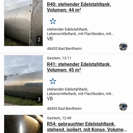
R40: stehender Edelstahltank,
Volumen: 44 m³
Merken
stehender Edelstahltank,
Lebensmitteltank, mit Flachboden, mit
angeschweißtem Fundament und 2%
VB
2
Gefälle zum Auslauf
Zur Lagerung von
Wasser, Flüssigfutter und anderen
48455 Bad Bentheim
Flüssigkeiten geeignet.
Auf...
Gestern, 13:11
R41: stehender Edelstahltank,
Volumen: 45 m³
Merken
stehender Edelstahltank,
Lebensmitteltank, mit Flachboden, mit
angeschweißtem Fundament und 2%
VB
3
Gefälle zum Auslauf
Zur Lagerung von
Wasser, Flüssigfutter und anderen
48455 Bad Bentheim
Flüssigkeiten geeignet.
Auf...
Gestern, 12:49
R54: gebrauchter Edelstahltank,
stehend, isoliert, mit Konus, Volumen: