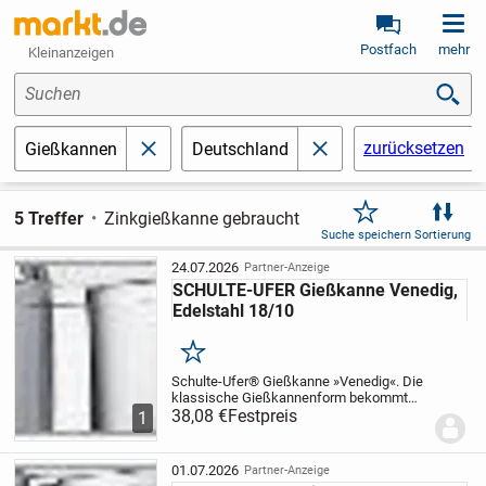
Postfach
mehr
Kleinanzeigen
Suchen
zurücksetzen
Gießkannen
Deutschland
schließen
schließen
5 Treffer
Zinkgießkanne gebraucht
Suche speichern
Sortierung
24.07.2026
Partner-Anzeige
SCHULTE-UFER Gießkanne Venedig,
Edelstahl 18/10
Merken
Schulte-Ufer® Gießkanne »Venedig«. Die
klassische Gießkannenform bekommt
mit Modell »Venedig« einen modernen,
38,08 €
Festpreis
1
eleganten Look aus glänzendem
Edelstahl verpasst. Die flache
Ausgießform und die angenehm...
01.07.2026
Partner-Anzeige