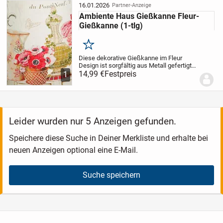
16.01.2026
Partner-Anzeige
Ambiente Haus Gießkanne Fleur-
Gießkanne (1-tlg)
Merken
Diese dekorative Gießkanne im Fleur
Design ist sorgfältig aus Metall gefertigt
und bringt ein romantisches Ambiente in
14,99 €
Festpreis
1
jedes Zuhause. Ob als Verpackung für ein
Geschenk, mit Süßigkeiten gefüllt, als...
Leider wurden nur 5 Anzeigen gefunden.
Speichere diese Suche in Deiner Merkliste und erhalte bei
neuen Anzeigen optional eine E-Mail.
Suche speichern