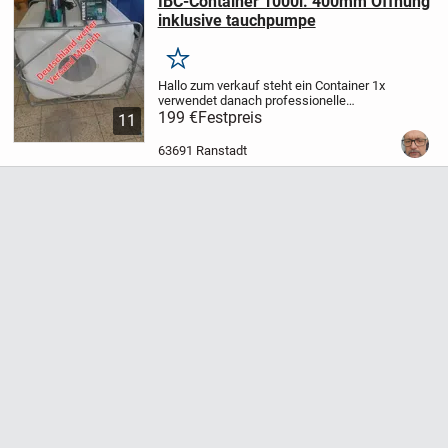
IBC-Container 1000l. 400mm Öffnung
inklusive tauchpumpe
Merken
Hallo zum verkauf steht ein Container 1x
verwendet danach professionelle
gereinigt und top sauber mit 400mm
199 €
Festpreis
11
Öffnung oben inklusive neuer
tauchpumpe 230 v neu.
Maße Länge
63691 Ranstadt
120cm Breite 100 cm Höhe...