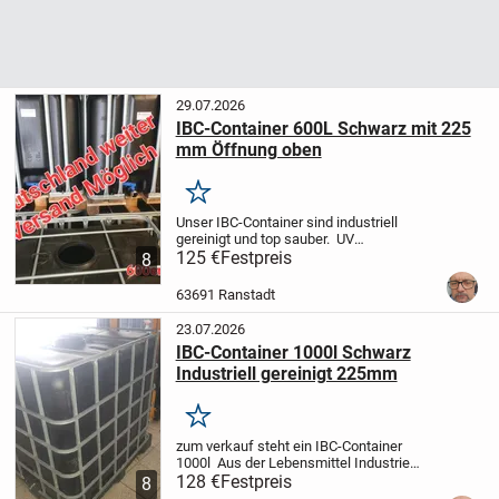
29.07.2026
IBC-Container 600L Schwarz mit 225
mm Öffnung oben
Merken
Unser IBC-Container sind industriell
gereinigt und top sauber.
UV
undurchlässig . Maße Länge 120cm
125 €
Festpreis
8
Breite 80 cm Höhe 100 cm Gewicht ca 30
kg. Mit Holzpalette. Konstoff Palette
63691 Ranstadt
kann für 15€...
23.07.2026
IBC-Container 1000l Schwarz
Industriell gereinigt 225mm
Merken
zum verkauf steht ein IBC-Container
1000l
Aus der Lebensmittel Industrie
gewesen.
128 €
Festpreis
Schwarz . top sauber wurde
8
nur 1x verwendet danach professionell