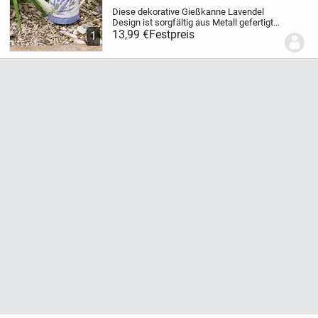
Diese dekorative Gießkanne Lavendel
Design ist sorgfältig aus Metall gefertigt
und bringt ein romantisches Ambiente in
13,99 €
Festpreis
1
jedes Zuhause. Ob als Verpackung für ein
Geschenk, mit Süßigkeiten gefüllt, als...