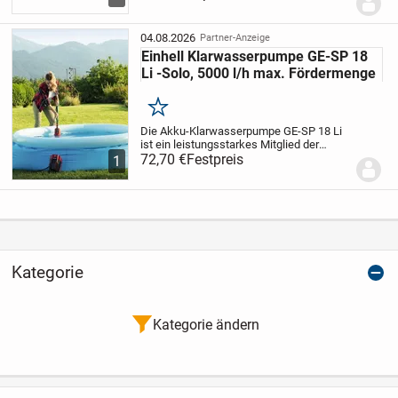
einsetzbaren Regenwassertank. Gefertigt
aus hochwertigem UV- und
witterungsbeständig...
04.08.2026
Partner-Anzeige
Einhell Klarwasserpumpe GE-SP 18
Li -Solo, 5000 l/h max. Fördermenge
Merken
Die Akku-Klarwasserpumpe GE-SP 18 Li
ist ein leistungsstarkes Mitglied der
hochwertigen Lithium-Ionen-betriebenen
72,70 €
Festpreis
1
Power X-Change-Familie. Diese Pumpe
ist ideal geeignet für Garten, Freizeit,
Camping,...
Kategorie
Kategorie ändern