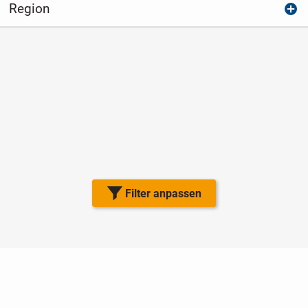
Region
Filter anpassen
Nutzungsbedingungen
Datenschutz
Barrierefreiheit
Impressum
Kontakt
Hilfe
Sicherheit
Jugendschutz
Login
Konto löschen
Premium buchen
Abo kündigen