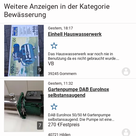
Weitere Anzeigen in der Kategorie
Bewässerung
Gestern, 18:17
Einhell Hauswasserwerk
Merken
Das Hauswasserwerk war noch nie in
Benutzung da es nicht gebraucht wurde.
Es stand trocken und originalverpackt im
VB
Keller. Ich möchte es gerne verkaufen.
9
Der Preis ist Vehandlungssache. ( Wird
39245 Gommern
bei...
Gestern, 11:32
Gartenpumpe DAB Eurolnox
selbstansaugend
Merken
DAB Eurolnox 50/50 M Gartenpumpe
selbstansaugend. Die Pumpe ist eine
qualliaktiv sehr hochwertig - sie
270 €
Festpreis
zeichnet
7
sich durch eine hohe Förderleistung und
einen hohen Druckaufbau aus.
40721 Hilden