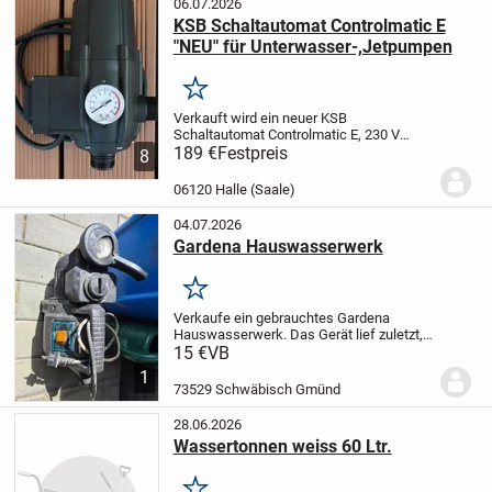
06.07.2026
KSB Schaltautomat Controlmatic E
"NEU" für Unterwasser-,Jetpumpen
Merken
Verkauft wird ein neuer KSB
Schaltautomat Controlmatic E, 230 V
90053395 in schwarz, für das
189 €
Festpreis
8
druckabhängige Einschalten,
strömungsabhängige Ausschalten und
06120 Halle (Saale)
Überwachen einer Pumpe z.B. für
Unterwasser-...
04.07.2026
Gardena Hauswasserwerk
Merken
Verkaufe ein gebrauchtes Gardena
Hauswasserwerk.
Das Gerät lief zuletzt,
allerdings ist der Druckschalter defekt
15 €
VB
und müsste repariert oder ersetzt werden.
1
Daher Verkauf ausdrücklich als
73529 Schwäbisch Gmünd
Bastlergerät...
28.06.2026
Wassertonnen weiss 60 Ltr.