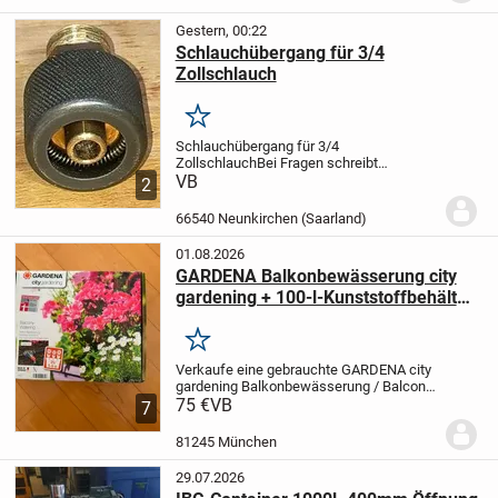
Fördermenge 4.800...
Gestern, 00:22
Schlauchübergang für 3/4
Zollschlauch
Merken
Schlauchübergang für 3/4
Zollschlauch
Bei Fragen schreibt
einfach
VB
Privatkauf keine Rücknahme
2
möglich
66540 Neunkirchen (Saarland)
01.08.2026
GARDENA Balkonbewässerung city
gardening + 100-l-Kunststoffbehälter
für 75 EUR VB
Merken
Verkaufe eine gebrauchte GARDENA city
gardening Balkonbewässerung / Balcony
Watering, Art.-Nr. 1407, im Originalkarton,
75 €
VB
7
zusammen mit einem 100-Liter-
Kunststoffbehälter als Wasserreservoir
81245 München
für die...
29.07.2026