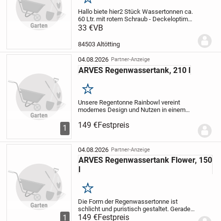
Merken
Hallo biete hier
2 Stück Wassertonnen ca.
60 Ltr. mit rotem Schraub - Deckel
optimal
zum Einlegen für Gurken oder
33 €
VB
Kraut
neuwertiger Zustand.
Preis per
Sück
84503 Altötting
04.08.2026
Partner-Anzeige
ARVES Regenwassertank, 210 l
Merken
Unsere Regentonne Rainbowl vereint
modernes Design und Nutzen in einem
Element. Sie dient als Regenwassertonne
149 €
Festpreis
und wirkt zugleich als Designelement in
1
Ihrem Garten. Durch die schlichte bzw.
edle Form...
04.08.2026
Partner-Anzeige
ARVES Regenwassertank Flower, 150
l
Merken
Die Form der Regenwassertonne ist
schlicht und puristisch gestaltet. Gerade
dies macht sie zu einem sehr vielseitig
149 €
Festpreis
1