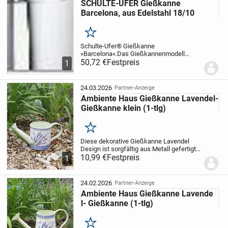
SCHULTE-UFER Gießkanne
Barcelona, aus Edelstahl 18/10
Merken
Schulte-Ufer® Gießkanne
»Barcelona«.
Das Gießkannenmodell
Barcelona besticht durch ein klassisches
50,72 €
Festpreis
1
und elegantes Design aus Edelstahl,
schwungvoller Griff und praktische Größe
ergeben ein gelungenes...
24.03.2026
Partner-Anzeige
Ambiente Haus Gießkanne Lavendel-
Gießkanne klein (1-tlg)
Merken
Diese dekorative Gießkanne Lavendel
Design ist sorgfältig aus Metall gefertigt
und bringt ein romantisches Ambiente in
10,99 €
Festpreis
1
jedes Zuhause. Ob als Verpackung für ein
Geschenk, mit Süßigkeiten gefüllt, als...
24.02.2026
Partner-Anzeige
Ambiente Haus Gießkanne Lavende
l- Gießkanne (1-tlg)
Merken