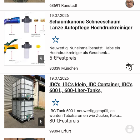
gereinigt und
geprüft. er ist mit einer
63691 Ranstadt
225mm...
19.07.2026
Schaumkanone Schneeschaum
Lanze Autopflege Hochdruckreiniger
Merken
Neuwertig
Nur einmal benutzt
Habe ein
Hochdruckreiniger als Geschenk
bekommen deshalb der Verkauf
5 €
Festpreis
9
!
Verkaufe meine Schaumkanone für die
professionelle Autowäsche. Das
80339 München
praktische Gerät erzeugt...
19.07.2026
IBC's, IBC's klein, IBC Container, IBC's
600 L, 600-Liter-Tanks,
Merken
IBC Tank 600 L neuwertig,gespült, es
wurden Tabakaromen wie Zucker, Kakao,
Lakritz und Fruchtextrakte eingelagert,
80 €
Festpreis
6
Abmaß : 0,80 x 1,20 x 1,00 m (LxBxH)
Inhalt : 600 Liter/Preis pro Stück
Material
99094 Erfurt
:...