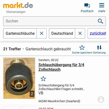
Postfach
mehr
Kleinanzeigen
Suchen
zurücksetz
Gartenschläuche
Deutschland
schließen
schließen
21 Treffer
Gartenschlauch gebraucht
Suche speichern
Sortierung
Gestern, 00:22
Schlauchübergang für 3/4
Zollschlauch
Merken
Schlauchübergang für 3/4
Zollschlauch
Bei Fragen schreibt
einfach
VB
Privatkauf keine Rücknahme
2
möglich
66540 Neunkirchen (Saarland)
19.07.2026