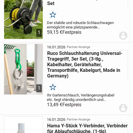
Set
Merken
Der stabile und robuste Schlauchwagen
ermöglicht eine platzsparende
Aufbewahrung des Gartenschlauchs und
59,15 €
Festpreis
1
ist sehr komfortabel in der Handhabung.
Durch die ergonomische Kurbel lässt sich
der Schlauch...
16.01.2026
Partner-Anzeige
Ruco Schlauchhalterung Universal-
Tragegriff, 3er Set, (3-tlg.,
Kabelhalter, Gerätehalter,
Transporthilfe, Kabelgurt, Made in
Germany)
1
Merken
Ihr Gartenschlauch, Verlängerungskabel
etc. liegt ständig unordentlich und
verheddert herum? Mit dem Multi-
13,49 €
Festpreis
Tragegriff ist endlich Schluss damit!
Variabler und praktischer Halter für
Schlauch, Kabel...
16.01.2026
Partner-Anzeige
Hama Y-Stück Y-Verbinder, Verbinder
für Ablaufschläuche, (1-tlg)