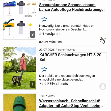
Schaumkanone Schneeschaum
Lanze Autopflege Hochdruckreiniger
Merken
Neuwertig
Nur einmal benutzt
Habe ein
Hochdruckreiniger als Geschenk
bekommen deshalb der Verkauf
5 €
Festpreis
9
!
Verkaufe meine Schaumkanone für die
professionelle Autowäsche. Das
80339 München
praktische Gerät erzeugt...
23.07.2026
Partner-Anzeige
KÄRCHER Schlauchwagen HT 3.20
Set
Merken
Der stabile und robuste Schlauchwagen
ermöglicht eine platzsparende
Aufbewahrung des Gartenschlauchs und
79,99 €
Festpreis
1
ist sehr komfortabel in der Handhabung.
Durch die ergonomische Kurbel lässt sich
der Schlauch...
18.07.2026
Wasserschlauch- Schnellanschluß
Adapter mit Auto-Stop Ventil beim
Gerätewechseln