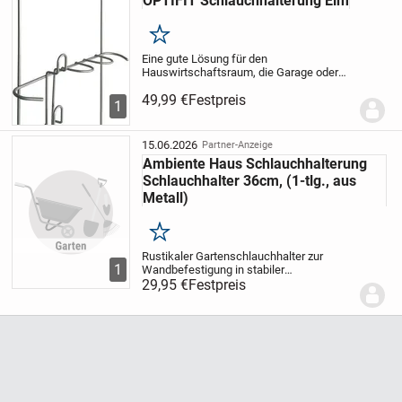
OPTIFIT Schlauchhalterung Elm
Merken
Eine gute Lösung für den
Hauswirtschaftsraum, die Garage oder
den Keller ist der praktische Staubsauger-
49,99 €
Festpreis
Schlauchhalter »Elm« aus dem Programm
1
von OPTIFIT. Er ermöglicht das
ordentliche und platzsparen...
15.06.2026
Partner-Anzeige
Ambiente Haus Schlauchhalterung
Schlauchhalter 36cm, (1-tlg., aus
Metall)
Merken
Rustikaler Gartenschlauchhalter zur
1
Wandbefestigung in stabiler
Metallausführung Praktisch / Home
29,95 €
Festpreis