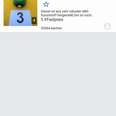
Merken
Dieser ist
aus sehr robuster ABS-
Kunststoff hergestellt.
Der ist noch
vollkommen NEU und unbenutzt.
5 €
Festpreis
Der Neu-
4
Preis im Handel für diesen hier
angebotenen ist derzeit 8,75 EUR.
Mein
52064 Aachen
Verkaufspreis...