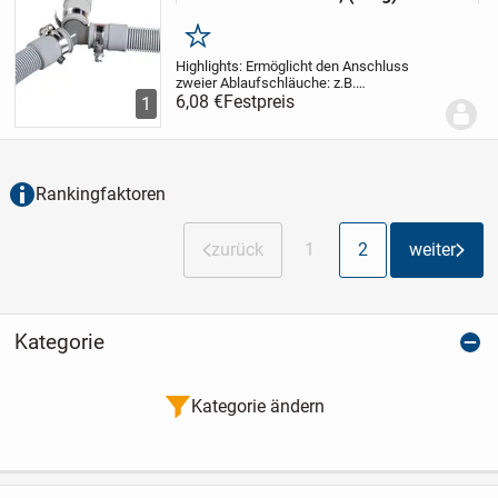
Merken
Highlights: Ermöglicht den Anschluss
zweier Ablaufschläuche: z.B.
Doppelanschluss für Waschmaschine
6,08 €
Festpreis
1
und Geschirrspülmaschine an einen
SiphonanschlussAllrounder: Y-Verteiler
passend für gängige...
Rankingfaktoren
zurück
1
2
weiter
Kategorie
Kategorie ändern