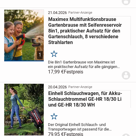
Fallrohren und zur wirksamen Befreiung
von Verstopfungen. Zum Lieferumfang
gehören 2 verschiedene...
21.04.2026
Partner-Anzeige
Maximex Multifunktionsbrause
Gartenbrause mit Seifenreservoir
8in1, praktischer Aufsatz für den
Gartenschlauch, 8 verschiedene
Strahlarten
1
Merken
Die 8in1 Gartenbrause von Maximex ist
ein praktischer Aufsatz für alle gängigen
Gartenschläuche und eine flexible
17,99 €
Festpreis
Gartenbrause für Reinigungs- und
Bewässerungsarbeiten rund ums Haus.
Dank des...
20.04.2026
Partner-Anzeige
Einhell Schlauchwagen, für Akku-
Schlauchtrommel GE-HR 18/30 Li
und GE-HR 18/30 WH
Merken
Der Original Einhell Schlauch- und
1
Transportwagen ist passend für die
Einhell Akku-Schlauchtrommel GE-HR
79,95 €
Festpreis