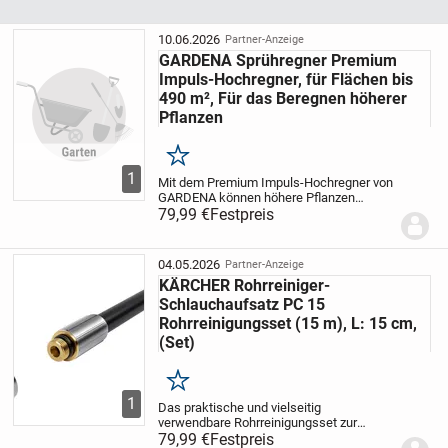
10.06.2026
Partner-Anzeige
GARDENA Sprühregner Premium
Impuls-Hochregner, für Flächen bis
490 m², Für das Beregnen höherer
Pflanzen
Merken
1
Mit dem Premium Impuls-Hochregner von
GARDENA können höhere Pflanzen
einfach bewässert werden. Der
79,99 €
Festpreis
Hochregner ist für die Bewässerung
großer Pflanzflächen zwischen 75 und
490 m² geeignet. Seine...
04.05.2026
Partner-Anzeige
KÄRCHER Rohrreiniger-
Schlauchaufsatz PC 15
Rohrreinigungsset (15 m), L: 15 cm,
(Set)
Merken
1
Das praktische und vielseitig
verwendbare Rohrreinigungsset zur
Reinigung von Rohren, Abflüssen,
79,99 €
Festpreis