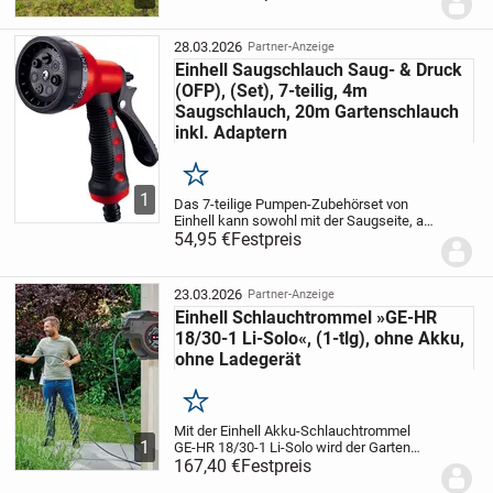
Kleingärten oder für den mobilen Einsatz
beim Camping. Die Box ist „Ready-to-use“.
Alle Zubehöre...
28.03.2026
Partner-Anzeige
Einhell Saugschlauch Saug- & Druck
(OFP), (Set), 7-teilig, 4m
Saugschlauch, 20m Gartenschlauch
inkl. Adaptern
Merken
1
Das 7-teilige Pumpen-Zubehörset von
Einhell kann sowohl mit der Saugseite, als
auch der Druckseite von
54,95 €
Festpreis
Oberflächenpumpen - also zum Beispiel
Gartenpumpen, Hauswasserwerken,
automatischen Haus- und...
23.03.2026
Partner-Anzeige
Einhell Schlauchtrommel »GE-HR
18/30-1 Li-Solo«, (1-tlg), ohne Akku,
ohne Ladegerät
Merken
Mit der Einhell Akku-Schlauchtrommel
1
GE-HR 18/30-1 Li-Solo wird der Garten
bewässert wie nie zuvor. Manuelles
167,40 €
Festpreis
Schlauchaufrollen gehört dank des