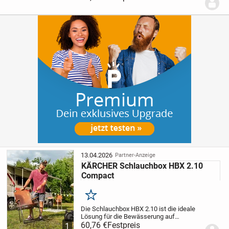
18/30 Li und GE-HR 18/30 WH Li.
Werkzeuglos kann eine stationäre
Wandschlauchtrommel ganz...
13.04.2026
Partner-Anzeige
KÄRCHER Schlauchbox HBX 2.10
Compact
Merken
Die Schlauchbox HBX 2.10 ist die ideale
Lösung für die Bewässerung auf
Balkonen, Dachterrassen und in
60,76 €
Festpreis
1