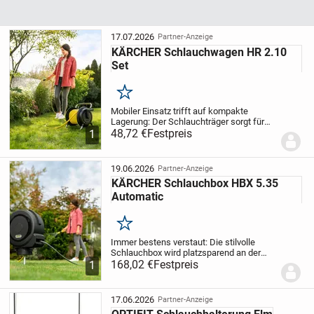
17.07.2026
Partner-Anzeige
KÄRCHER Schlauchwagen HR 2.10
Set
Merken
Mobiler Einsatz trifft auf kompakte
Lagerung: Der Schlauchträger sorgt für
eine komfortable Bewässerung und eine
48,72 €
Festpreis
1
platzsparende Aufbewahrung des
Gartenschlauchs. In dem Komplettset
sind 10 Meter...
19.06.2026
Partner-Anzeige
KÄRCHER Schlauchbox HBX 5.35
Automatic
Merken
Immer bestens verstaut: Die stilvolle
Schlauchbox wird platzsparend an der
Wand montiert und mit einem
168,02 €
Festpreis
1
Verbindungsschlauch an den
Wasserhahn angeschlossen. Dank der
Wandhalterung ist die Schlauchbox...
17.06.2026
Partner-Anzeige