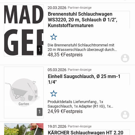
kraftvollen 18 V Power X-Change Akkus
der Vergangenheit...
20.03.2026
Partner-Anzeige
Brennenstuhl Schlauchwagen
WS3220, 20 m, Schlauch Ø 1/2",
Kunststoffarmaturen
Merken
Die Brennenstuhl Schlauchtrommel mit
1
20 m Wasserschlauch überzeugt durch
Qualität und Sicherheit in allen Bereichen.
48,35 €
Festpreis
Ihre leichte Trommel besteht aus
bruchfestem Kunststoff.
05.03.2026
Partner-Anzeige
Einhell Saugschlauch, Ø 25 mm-1
1/4"
Merken
Produktdetails Lieferumfang , 1x
Saugschlauch, 1x Adapter (R1 IG), 1x
Doppelnippel (R1 AG), 1x Saugkorb mit
24,99 €
Festpreis
1
Rückschlagventil, | Maße & Gewicht
Außendurchmesser , 25 mm,
|Durchmesser Anschluss...
19.01.2026
Partner-Anzeige
KÄRCHER Schlauchwagen HT 2.20