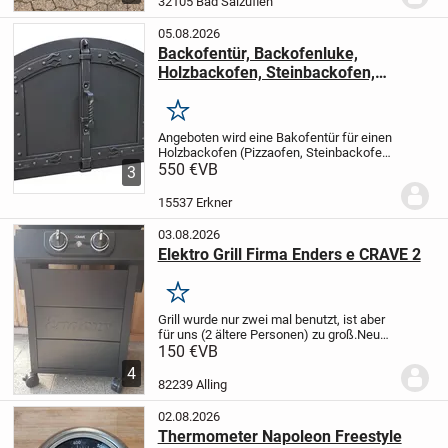
32105 Bad Salzuflen
+ 35× 40 cm...
05.08.2026
Backofentür, Backofenluke,
Holzbackofen, Steinbackofen,
Handwerkskunst, Pizzaofen
Merken
Angeboten wird eine Bakofentür für einen
Holzbackofen (Pizzaofen, Steinbackofen)
nach Wunschmaß.
550 €
VB
Bitte geben sie nach
3
dem Kauf ihre lichte Weite der Öffnung
von ihrem Backofen an.
Die Zarge kann...
15537 Erkner
03.08.2026
Elektro Grill Firma Enders e CRAVE 2
Merken
Grill wurde nur zwei mal benutzt, ist aber
für uns (2 ältere Personen) zu groß.
Neu
Preis € 248, 75
Nur selbst Abholung!
150 €
VB
4
82239 Alling
02.08.2026
Thermometer Napoleon Freestyle