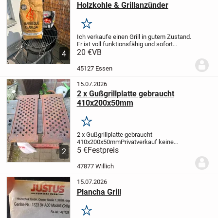
Holzkohle & Grillanzünder
Merken
Ich verkaufe einen Grill in gutem Zustand.
Er ist voll funktionsfähig und sofort
einsatzbereit.
20 €
VB
Dazu gehören:
-Grillroste
-
4
Schutzhülle
-Holzkohle
-flüssiger
Grillanzünder
Nur wenige Male...
45127 Essen
15.07.2026
2 x Gußgrillplatte gebraucht
410x200x50mm
Merken
2 x Gußgrillplatte gebraucht
410x200x50mm
Privatverkauf
keine
Gewährleistungen.
5 €
Festpreis
keine Garantie, keine
2
Rücknahme, kein Umtausch,
Fragen bitte
vor Gebotsende
47877 Willich
15.07.2026
Plancha Grill
Merken