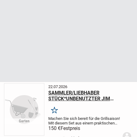
22.07.2026
SAMMLER/LIEBHABER
STÜCK*UNBENUTZTER JIM
BEAM&COLA GRILL
Merken
Machen Sie sich bereit für die Grillsaison!
Mit diesem Set aus einem praktischen
Rundgrill und dem legendären Longdrink-
150 €
Festpreis
Klassiker sind Sie der absolute Held bei
jeder Gartenparty, beim Camping oder...