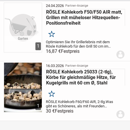
24.04.2026
Partner-Anzeige
RÖSLE Kohlekorb F50/F50 AIR matt,
Grillen mit müheloser Hitzequellen-
Positionsfreiheit
Merken
Optimieren Sie Ihr Grillerlebnis mit dem
1
Rösle Kohlekorb für den Grill 50 cm im
praktischen 2er Set! Gefertigt aus
16,87 €
Festpreis
hochwertigem, beschichtetem Stahl,
garantieren diese Kohlekörbe
Langlebigkeit und...
16.03.2026
Partner-Anzeige
RÖSLE Kohlekorb 25033 (2-tlg),
Körbe für gleichmäßige Hitze, für
Kugelgrills mit 60 cm Ø, Stahl
Merken
RÖSLE Kohlekorb F60/F60 AIR, 2-tlg.
Was
1
gibt es Schöneres, als mit Freunden
draußen zu grillen? Jede Menge Zubehör
30 €
Festpreis
macht die RÖSLE Grills zu vielseitigen
Allroundtalenten in Ihrem Garten. Mit...