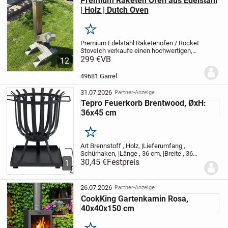
Premium Raketen Ofen aus Edelstahl
| Holz | Dutch Oven
Merken
Premium Edelstahl Raketenofen / Rocket
Stove
Ich verkaufe einen hochwertigen,
massiv gefertigten Raketenofen aus
299 €
VB
12
Edelstahl.
Der Ofen wurde professionell
geschweißt und ist deutlich robuster als
49681 Garrel
die...
31.07.2026
Partner-Anzeige
Tepro Feuerkorb Brentwood, ØxH:
36x45 cm
Merken
Art Brennstoff , Holz, |Lieferumfang ,
Schürhaken, |Länge , 36 cm, |Breite , 36
cm, |Höhe , 45 cm, |Gewicht , 5,2 kg,
30,45 €
Festpreis
1
|Farbe , schwarz, |Material , Stahl,
|Aufbauhinweise , Selbstmontage mit...
26.07.2026
Partner-Anzeige
CookKing Gartenkamin Rosa,
40x40x150 cm