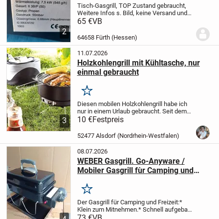
Tisch-Gasgrill, TOP Zustand gebraucht,
Weitere Infos s. Bild, keine Versand und
Reservierung möglich
65 €
VB
2
64658 Fürth (Hessen)
11.07.2026
Holzkohlengrill mit Kühltasche, nur
einmal gebraucht
Merken
Diesen mobilen Holzkohlengrill habe ich
nur in einem Urlaub gebraucht. Seit dem
steht er im Keller herum. Er ist wirklich
10 €
Festpreis
3
sehr gut erhalten - eigentlich
neuwertig.
Der angegebene Preis ist der...
52477 Alsdorf (Nordrhein-Westfalen)
08.07.2026
WEBER Gasgrill. Go-Anyware /
Mobiler Gasgrill fùr Camping und
Freizeit
Merken
Der Gasgrill für Camping und Freizeit:
*
Klein zum Mitnehmen.
* Schnell aufgebaut
und leicht in der Handhabung.
73 €
VB
* Sicherer