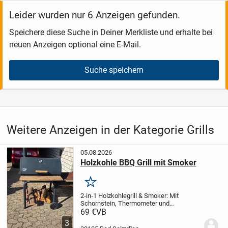
Leider wurden nur 6 Anzeigen gefunden.
Speichere diese Suche in Deiner Merkliste und erhalte bei
neuen Anzeigen optional eine E-Mail.
Suche speichern
Weitere Anzeigen in der Kategorie Grills
05.08.2026
Holzkohle BBQ Grill mit Smoker
Merken
2‑in‑1 Holzkohlegrill & Smoker: Mit
Schornstein, Thermometer und
verstellbaren Lüftungsschlitzen für
69 €
VB
einfache Temperaturkontrolle – ideal zum
3
Grillen und Räuchern. 50 × 34 cm Grillrost