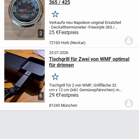
365 / 425
Merken
Verkaufe neu Napoleon original Ersatzteil
- Deckelthermometer -Freestyle 365 /
425.
25 €
Thermometer ist neu und unbenutzt!!
Festpreis
2
Dieses hochwertige Napoleon-Ersatzteil
wurde speziell für die Modelle...
72160 Horb (Neckar)
25.07.2026
Tischgrill für Zwei von WMF optimal
für drinnen
Merken
Tischgrill für 2 von WMF; Grillfläche 32
cm x 12 cm (inkl. Gemüsepfännchen) mit
Antihaftbeschichtung, Grillplatte,
29 €
Festpreis
6
Auffangschale und Gemüsepfännchen
sind spülmaschinengeeignet;
81243 München
Netzspannung 220-240 V;...