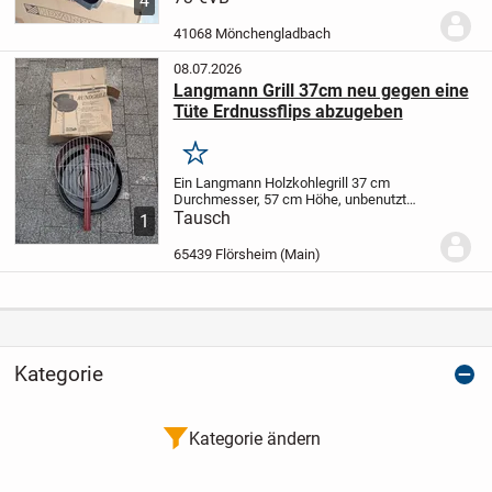
4
Transport dank Deckel Verriegelung.
*
Einfach handlich!!
Wenig gebraucht,...
41068 Mönchengladbach
08.07.2026
Langmann Grill 37cm neu gegen eine
Tüte Erdnussflips abzugeben
Merken
Ein Langmann Holzkohlegrill 37 cm
Durchmesser, 57 cm Höhe, unbenutzt
gegen eine Tüte Erdnussflips abzugeben
Tausch
1
65439 Flörsheim (Main)
Kategorie
Kategorie ändern