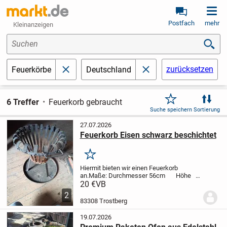
Postfach
mehr
Kleinanzeigen
Suchen
zurücksetzen
Feuerkörbe
Deutschland
schließen
schließen
6 Treffer
Feuerkorb gebraucht
Suche speichern
Sortierung
27.07.2026
Feuerkorb Eisen schwarz beschichtet
Merken
Hiermit bieten wir einen Feuerkorb
an.
Maße: Durchmesser 56cm
Höhe
56cm
Nur an Selbstabholer
Kein Versand
20 €
VB
Artikelstandort 83308 Trostberg
2
83308 Trostberg
19.07.2026