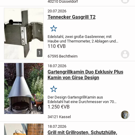
40210 Düsseldorf
20.07.2026
Tennecker Gasgrill T2
Merken
Edelstahl, zwei große Gasbrenner, mit
Haube und Thermometer, 2 Ablagen und
Grillbesteckhalter, Fettauffangschale,
110 €
VB
elektrische Piezzo Zündung, Brenner
1
herausnehmbar zur leichten Reinigung,
67595 Bechtheim
Gasschlauch,...
18.07.2026
Gartengrillkamin Duo Exklusiv Plus
Kamin von Girse Design
Merken
Der Design GartengrillKamin aus
Edelstahl hat eine Durchmesser von 70
cm und eine Höhe von 220 cm. Der
1.250 €
VB
6
Gartenkamin ist fahrbar und reichlich
Zubehör wie Steakpfanne Typ 2 , ein
34121 Kassel
Schwerkraft-Einlegebode...
18.07.2026
Grill mit Grillrosten, Schutzhülle,