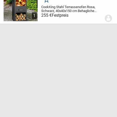
Merken
CookKing Stahl Terrassenofen Rosa,
Schwarz, 40x40x150 cm Behagliche
Kaminatmosphäre, klassisches
255 €
Festpreis
1
Kaminofendesign, handmade in Europe —
der Gartenofen Rosa von CookKing
verwandelt deinen Garten mit...