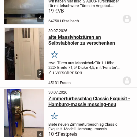
Wir haben hier insg. 2 ABUS-Türschließer
für mittelschwere Türen im Angebot.
Model AC 6124.
Davon sind 1 Stück
19 €
VB
originalverpackt € 29,-, einer war zu
4
Testzwecken angebracht € 19,-
Abholung
64750 Lützelbach
in 64750 /...
30.07.2026
alte Massivholztüren an
Selbstabholer zu verschenken
Merken
zwei Türen aus Massivholz
Tür 1: Höhe
222/ Breite 71,5/ Dicke 4,5; mit 'Fenster',
mit Schloss - Klinke und Schlüssel
Zu verschenken
2
fehlen
Tür 2: Höhe 196/ Breite 76/ Dicke
4,5 cm; kein Schloss - hatte
45131 Essen
wahrscheinlic...
30.07.2026
Zimmertürbeschlag Classic Exquisit -
Hamburg-massiv messing-neu
Merken
Biete neuen Zimmertürbeschlag Classic
Exquisit -Modell Hamburg- massiv
messing,
10 €
Festpreis
Schlüsselloch Buntbart, mit
4