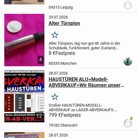
Montageanleitung!
Porto trägt der Käufer,
gern Abholung!
Dies ist ein
04315 Leipzig
Privatverkauf,...
29.07.2026
Alter Türspion
Merken
Alter Türspion, lag nun gut 40 Jahre in der
Schublade, funktioniert, guter Zustand,
Nichtraucherhaushalt, Besichtigung
8 €
Festpreis
erwünscht, Verkaufspreis 8 € - Versand
4
möglich (wird gut verpackt) 5 € -...
80335 München
28.07.2026
HAUSTÜREN ALU=Modell-
ABVERKAUF=Wir Räumen unser
LAGER für Neues ab sofort LAGER-
TOTAL-ABVERKAUF Modell-
Merken
ABVERKAUF jetzt 50%-80% Reduziert
Großer-HAUSTÜREN-MODELL-
GROßE RABATT WOCHE
ABVERKAUF zu LAGER-ABVERKAUFS-
SONDERPREIS Direkt AB LAGER auch
799 €
Festpreis
12
Premi
sofort zum Mitnehmen oder wir Liefern
auch Deutschland weit.Kommen sie
74182 Obersulm
vorbei es lohnt sich die Türen in Original...
28.07.2026