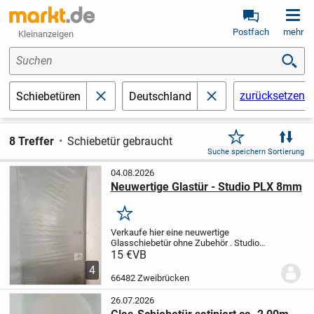
Postfach
mehr
Kleinanzeigen
Suchen
zurücksetzen
Schiebetüren
Deutschland
schließen
schließen
8 Treffer
Schiebetür gebraucht
Suche speichern
Sortierung
04.08.2026
Neuwertige Glastür - Studio PLX 8mm
Merken
Verkaufe hier eine neuwertige
Glasschiebetür ohne Zubehör .
Studio
PLX 8mm
Maße 834x1972mm
Die Tür
15 €
VB
wurde bei einer Renovierung doch nicht
4
eingebaut. Schutzfolie ist noch intakt.
66482 Zweibrücken
Verkaufe ohne...
26.07.2026