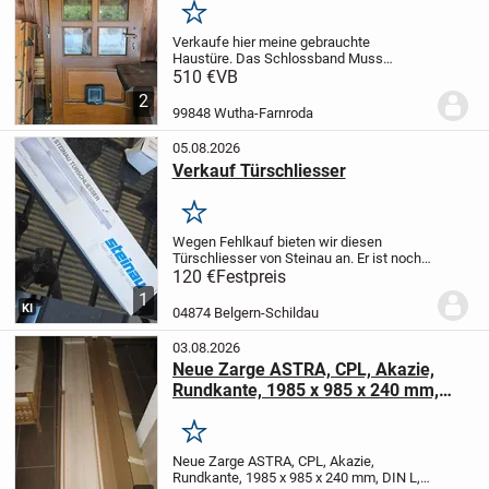
Merken
Verkaufe hier meine gebrauchte
Haustüre. Das Schlossband Muss
erneuert werden. Die Haustür ist in einen
510 €
VB
so weit optisch guten Zustand mit den
2
üblichen Gebrauchsspuren.
E-Mail-
99848 Wutha-Farnroda
Adresse
jensschalli@web.d...
05.08.2026
Verkauf Türschliesser
Merken
Wegen Fehlkauf bieten wir diesen
Türschliesser von Steinau an. Er ist noch
originalverpackt. Er ist aus Edelstahl.
120 €
Festpreis
1
KI
04874 Belgern-Schildau
03.08.2026
Neue Zarge ASTRA, CPL, Akazie,
Rundkante, 1985 x 985 x 240 mm,
DIN L, Neupreis: 100 €; VHB: 50 €
Merken
Neue Zarge ASTRA, CPL, Akazie,
Rundkante, 1985 x 985 x 240 mm, DIN L,