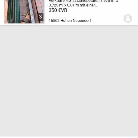
Verkaufe 4 Glasschiebetüren 1,975 m x
0,725 m x 0,01 m mit einer
Führungsschiene von 2,84 m . Eine zweite
350 €
VB
zu besorgen sollte kein Problem sein
3
.
Der Artikelstandort ist Bergfelde und es
16562 Hohen Neuendorf
ist ein...