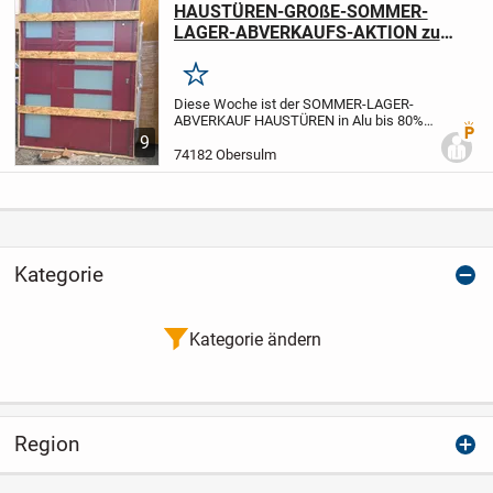
HAUSTÜREN-GROßE-SOMMER-
LAGER-ABVERKAUFS-AKTION zu
einmaligen SONDERPREISEN bis 80%
REDUZIERT sofort zum Mitnehmen.
Merken
Auch auf Wunsch nach Maß für ihre
Diese Woche ist der SOMMER-LAGER-
Wunsch-HAUSTÜRE AB sofort 50-
ABVERKAUF HAUSTÜREN in Alu bis 80%
Premi
80%
REDUZIERT GROßE SOMMER-LAGER-
9
ABVERKAUFS-AKTION zu Schnäppchen
74182 Obersulm
Preisen.Kommen sie vorbei u.Überzeugen
sie sich selbst...
AB SOFORT...
Kategorie
Kategorie ändern
Region