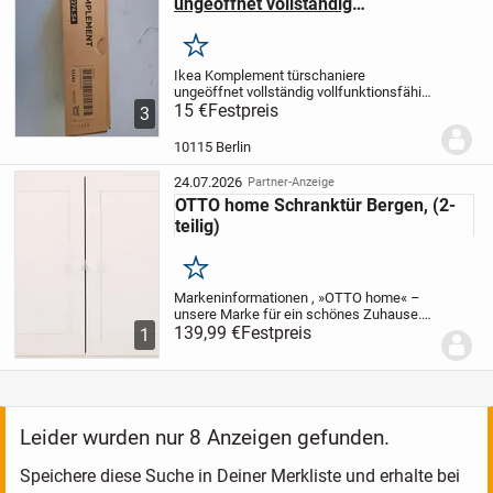
ungeöffnet vollständig
vollfunktionsfähig
Merken
Ikea Komplement türschaniere
ungeöffnet vollständig vollfunktionsfähig
15 €
- Bezahlung: Paypal
Festpreis
- Haustierfreier und
3
rauchfreier Haushalt
- Versand erfolgt
noch am selben Tag, wenn die Post
10115 Berlin
noch...
24.07.2026
Partner-Anzeige
OTTO home Schranktür Bergen, (2-
teilig)
Merken
Markeninformationen , »OTTO home« –
unsere Marke für ein schönes Zuhause.
Entdecke sorgfältig ausgewählte Home-
139,99 €
Festpreis
1
& Living-Produkte, die durch Qualität und
faire Preise überzeugen. Hier findest du...
Leider wurden nur 8 Anzeigen gefunden.
Speichere diese Suche in Deiner Merkliste und erhalte bei