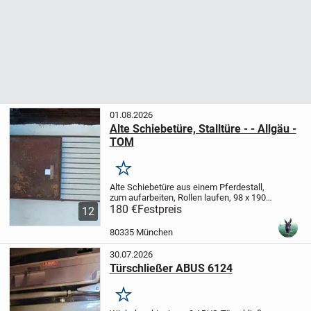
01.08.2026
Alte Schiebetüre, Stalltüre - - Allgäu -
TOM
Merken
Alte Schiebetüre aus einem Pferdestall,
zum aufarbeiten, Rollen laufen, 98 x 190
cm (220cm), rostig, 180 €
180 €
Festpreis
Derzeit noch
12
bei Marktoberdorf (B12) gelagert,
Übergabe in Landsberg/Lech & München
80335 München
möglich....
30.07.2026
Türschließer ABUS 6124
Merken