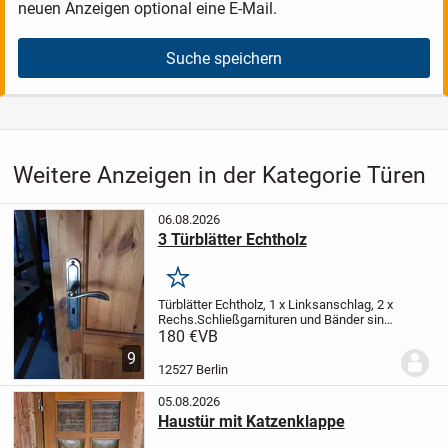
neuen Anzeigen optional eine E-Mail.
Suche speichern
Weitere Anzeigen in der Kategorie Türen
06.08.2026
3 Türblätter Echtholz
Merken
Türblätter Echtholz, 1 x Linksanschlag, 2 x
Rechs.
Schließgarnituren und Bänder sind
aus Messing.
Höhe 1,98m, Breite 0,86m.
180 €
VB
9
12527 Berlin
05.08.2026
Haustür mit Katzenklappe