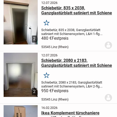
12.07.2026
Schiebetür, 835 x 2038,
Ganzglastürblatt satiniert mit Schiene
Merken
Schiebetür, 835 x 2038, Ganzglastürblatt
satiniert mit Schienensystem, L&H 1-flg.
auf Wand,
480 €
Festpreis
Glas 8 mm ESG -Satinato matt
2
mit STC,
Schiebe System TVIN 2.0, eckig,
ähnlich Edelstahl matt, Tür Einzug...
53545 Linz (Rhein)
12.07.2026
Schiebetür, 2080 x 2183,
Ganzglastürblatt satiniert mit Schiene
Merken
Schiebetür, 2080 x 2183, Ganzglastürblatt
satiniert mit Schienensystem, L&H 2-flg.
auf Wand, sehr guter Zustand
950 €
Festpreis
Glas 8 mm
2
ESG -Satinato matt mit STC,
Schiebe
System TVIN 2.0, eckig, ähnlich...
53545 Linz (Rhein)
16.02.2026
Ikea Komplement türschaniere