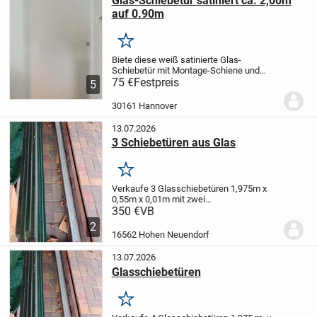
Glas-Schiebetür satiniert ca. 2,00m
auf 0.90m
Merken
Biete diese weiß satinierte Glas-
Schiebetür mit Montage-Schiene und
Montage-Anleitung zur Selbstabholung
75 €
Festpreis
5
an.
Gemessen habe ich selbst ca. 2,03m
und 0.915m. Vor einigen Jahren bei
30161 Hannover
Hornbach gekauft.
Die...
13.07.2026
3 Schiebetüren aus Glas
Merken
Verkaufe 3 Glasschiebetüren 1,975m x
0,55m x 0,01m mit zwei
Führungsschienen von 1,59m .
Der
350 €
VB
Artikelstandort ist Bergfelde und es ist ein
2
Privatverkauf ohne Garantie und
16562 Hohen Neuendorf
Rücknahme .
13.07.2026
Glasschiebetüren
Merken