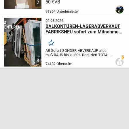
Neupreis: 100 €; VHB: 50 €
50 €
VB
2
91364 Unterleinleiter
02.08.2026
BALKONTÜREN-LAGERABVERKAUF
FABRIKSNEU sofort zum Mitnehmen
bis 70% REDUZIERT 1 & 2 Flügeliig in
Kunststoff 1 A Qualität sowie auch
Merken
FENSTER
AB Sofort-SONDER-ABVERKAUF alles
muß RAUS bis zu 80% Reduziert TOTAL-
Premi
ABVERKAUF Alle Haustüren u. Fenster
8
sind Fabriksneu mit 10 Jahre Hersteller-
74182 Obersulm
Garantien..Sie bekommen unseren Lager-
Sonder-Abverkaufs...