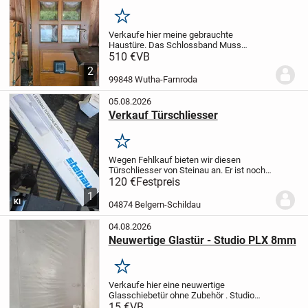
Merken
Verkaufe hier meine gebrauchte
Haustüre. Das Schlossband Muss
erneuert werden. Die Haustür ist in einen
510 €
VB
so weit optisch guten Zustand mit den
2
üblichen Gebrauchsspuren.
E-Mail-
99848 Wutha-Farnroda
Adresse
jensschalli@web.d...
05.08.2026
Verkauf Türschliesser
Merken
Wegen Fehlkauf bieten wir diesen
Türschliesser von Steinau an. Er ist noch
originalverpackt. Er ist aus Edelstahl.
120 €
Festpreis
1
KI
04874 Belgern-Schildau
04.08.2026
Neuwertige Glastür - Studio PLX 8mm
Merken
Verkaufe hier eine neuwertige
Glasschiebetür ohne Zubehör .
Studio
PLX 8mm
Maße 834x1972mm
Die Tür
15 €
VB