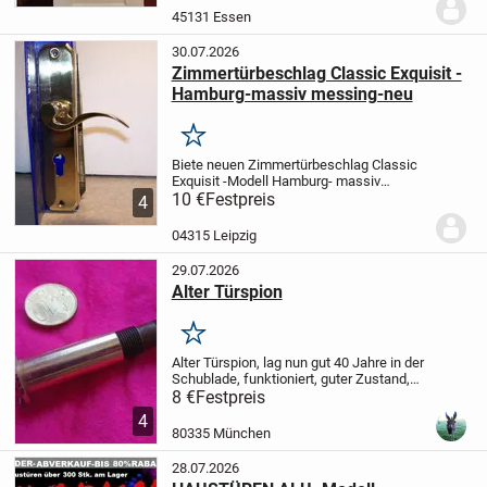
4,5 cm; kein Schloss - hatte
45131 Essen
wahrscheinlic...
30.07.2026
Zimmertürbeschlag Classic Exquisit -
Hamburg-massiv messing-neu
Merken
Biete neuen Zimmertürbeschlag Classic
Exquisit -Modell Hamburg- massiv
messing,
10 €
Festpreis
Schlüsselloch Buntbart, mit
4
Montageanleitung!
Porto trägt der Käufer,
gern Abholung!
Dies ist ein
04315 Leipzig
Privatverkauf,...
29.07.2026
Alter Türspion
Merken
Alter Türspion, lag nun gut 40 Jahre in der
Schublade, funktioniert, guter Zustand,
Nichtraucherhaushalt, Besichtigung
8 €
Festpreis
erwünscht, Verkaufspreis 8 € - Versand
4
möglich (wird gut verpackt) 5 € -...
80335 München
28.07.2026