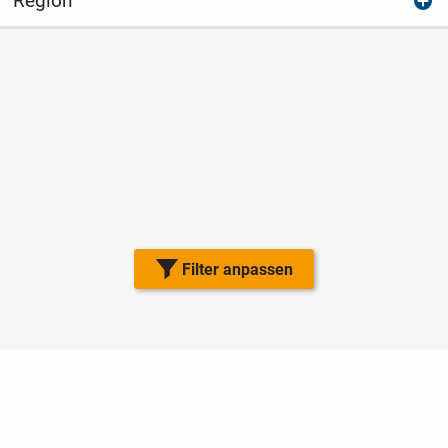
Region
Filter anpassen
Nutzungsbedingungen
Datenschutz
Barrierefreiheit
Impressum
Kontakt
Hilfe
Sicherheit
Jugendschutz
Login
Konto löschen
Premium buchen
Abo kündigen