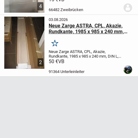
wurde bei einer Renovierung doch nicht
4
eingebaut. Schutzfolie ist noch intakt.
66482 Zweibrücken
Verkaufe ohne...
03.08.2026
Neue Zarge ASTRA, CPL, Akazie,
Rundkante, 1985 x 985 x 240 mm,
DIN L, Neupreis: 100 €; VHB: 50 €
Merken
Neue Zarge ASTRA, CPL, Akazie,
Rundkante, 1985 x 985 x 240 mm, DIN L,
Neupreis: 100 €; VHB: 50 €
50 €
VB
2
91364 Unterleinleiter