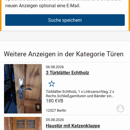
neuen Anzeigen optional eine E-Mail.
Suche speichern
Weitere Anzeigen in der Kategorie Türen
06.08.2026
3 Türblätter Echtholz
Merken
Türblätter Echtholz, 1 x Linksanschlag, 2 x
Rechs.
Schließgarnituren und Bänder sind
aus Messing.
Höhe 1,98m, Breite 0,86m.
180 €
VB
9
12527 Berlin
05.08.2026
Haustür mit Katzenklappe