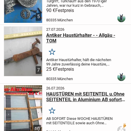
Türgriff, Türknauff aus den 1970 iger
Jahren, war nur kurz in Gebrauch,
Besichtigung erwünscht, Verkaufspreis
90 €
Festpreis
90 € - Versand möglich (wird gut
5
verpackt) 6 € - Bezahlung: Bar,
80335 München
Paypal
Das Gegenstück...
27.07.2026
Antiker Haustürhalter - - Allgäu -
TOM
Merken
Antiker Haustürhalter, hält die nächsten
99 Jahre zuverlässig deine Haustüre,
Gesamtlänge ca. 195 mm, Besichtigung
25 €
Festpreis
7
erwünscht, Verkaufspreis 25 € - Versand
möglich (wird gut verpackt) 5 € -
80335 München
Bezahlung:...
26.07.2026
HAUSTÜREN mit SEITENTEIL u.Ohne
SEITENTEIL in Aluminium AB sofort
Lagerräumungs-Abverkauf zu
SONDERPREISEN diese Woche von
Merken
60%-80% Abverkaufs-RABATTE alles
AB SOFORT Diese WOCHE HAUSTÜREN
Fabriks Neu
mit SEITENTEILE sowie auch Ohne
Premi
Seitenteile zum Räumungs-ABVERKAUFS-
10