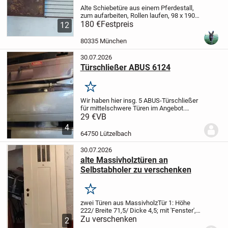
Alte Schiebetüre aus einem Pferdestall,
zum aufarbeiten, Rollen laufen, 98 x 190
cm (220cm), rostig, 180 €
180 €
Festpreis
Derzeit noch
12
bei Marktoberdorf (B12) gelagert,
Übergabe in Landsberg/Lech & München
80335 München
möglich....
30.07.2026
Türschließer ABUS 6124
Merken
Wir haben hier insg. 5 ABUS-Türschließer
für mittelschwere Türen im Angebot.
Model AC 6124.
Davon sind 4 Stück
29 €
VB
originalverpackt je € 29,-, einer war zu
4
Testzwecken angebracht € 19,-
Bei
64750 Lützelbach
Komplettkauf...
30.07.2026
alte Massivholztüren an
Selbstabholer zu verschenken
Merken
zwei Türen aus Massivholz
Tür 1: Höhe
222/ Breite 71,5/ Dicke 4,5; mit 'Fenster',
mit Schloss - Klinke und Schlüssel
Zu verschenken
2
fehlen
Tür 2: Höhe 196/ Breite 76/ Dicke