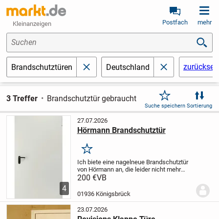
Postfach
mehr
Kleinanzeigen
Suchen
zurückset
Brandschutztüren
Deutschland
schließen
schließen
3 Treffer
Brandschutztür gebraucht
Suche speichern
Sortierung
27.07.2026
Hörmann Brandschutztür
Merken
Ich biete eine nagelneue Brandschutztür
von Hörmann an, die leider nicht mehr
benötigt wird. Diese hochwertige
200 €
VB
Feuerschutztür ist in einem neutralen
4
Grau gehalten und bietet zuverlässigen
01936 Königsbrück
Schutz. Sie...
23.07.2026