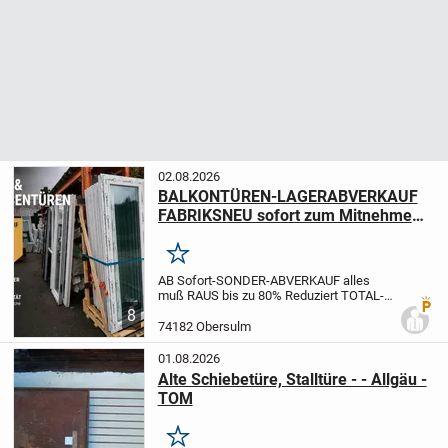
02.08.2026
BALKONTÜREN-LAGERABVERKAUF
FABRIKSNEU sofort zum Mitnehmen
bis 70% REDUZIERT 1 & 2 Flügeliig in
Kunststoff 1 A Qualität sowie auch
Merken
FENSTER
AB Sofort-SONDER-ABVERKAUF alles
muß RAUS bis zu 80% Reduziert TOTAL-
Premi
ABVERKAUF Alle Haustüren u. Fenster
8
sind Fabriksneu mit 10 Jahre Hersteller-
74182 Obersulm
Garantien..Sie bekommen unseren Lager-
Sonder-Abverkaufs...
01.08.2026
Alte Schiebetüre, Stalltüre - - Allgäu -
TOM
Merken