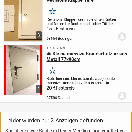
Revisions Klappe Türe
Merken
Revisions Klappe Türe mit leichten Kratzer
und Dellen für Bastler und Hobby Tüftler
Heimwerker Schrauber Spezialisten
15 €
Festpreis
inklusive Versand für 15 Euro
3
63654 Büdingen
19.07.2026
🔥 Kleine massive Brandschutztür aus
Metall 77x90cm
Merken
Biete hier eine kleine, bereits ausgebaute,
massive Brandschutztür aus Metall in
gutem Zustand mit Rahmen, Schloss und
20 €
Festpreis
1
2 Schlüsseln. Die Maße sind ca. 90 cm
hoch und 77 cm breit. Prima als
37586 Dassel
Giebeltür,...
Leider wurden nur 3 Anzeigen gefunden.
Speichere diese Suche in Deiner Merkliste und erhalte bei