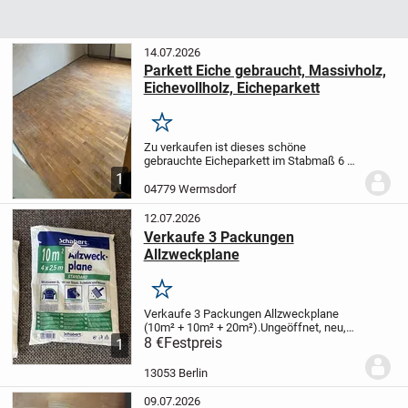
14.07.2026
Parkett Eiche gebraucht, Massivholz,
Eichevollholz, Eicheparkett
Merken
Zu verkaufen ist dieses schöne
gebrauchte Eicheparkett im Stabmaß 6 x
40 mit fester Feder zur Verlegung im
1
Schiffsbodenmuster wie auf dem Foto.
04779 Wermsdorf
Die ca. 22 mm dicken Eichestäbe eignen
sich für große...
12.07.2026
Verkaufe 3 Packungen
Allzweckplane
Merken
Verkaufe 3 Packungen Allzweckplane
(10m² + 10m² + 20m²).
Ungeöffnet, neu,
Marke Schabert
8 €
Festpreis
Gesamtpreis 8 Euro
1
13053 Berlin
09.07.2026