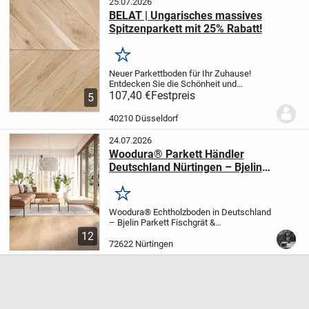
25.07.2026
BELAT | Ungarisches massives
Spitzenparkett mit 25% Rabatt!
Merken
Neuer Parkettboden für Ihr Zuhause!
Entdecken Sie die Schönheit und
Langlebigkeit von Parkettböden bei Belat!
107,40 €
Festpreis
5
Rustikale 45° 16 x 70 x 426mm jetzt für
€110.65/m²
Rustikale 45° 22 x 70 x
40210 Düsseldorf
426mm jetzt...
24.07.2026
Woodura® Parkett Händler
Deutschland Nürtingen – Bjelin
Echtholzboden Fischgrät &
Landhausdielen: Apuani Fliesen &
Merken
Parkett Showroom bei Stuttgart
Woodura® Echtholzboden in Deutschland
– Bjelin Parkett Fischgrät &
Landhausdiele | Extrem robust | Made in
12
Sweden.
Sie suchen einen hochwertigen
72622 Nürtingen
Echtholzboden, der modernes Design,
extreme Widerstands...