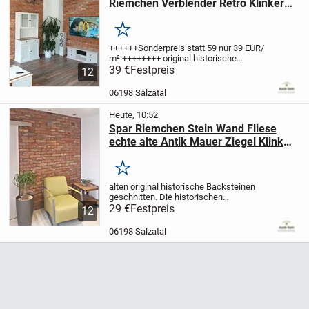
Riemchen Verblender Retro Klinker
Ziegel echter Backstein terracotta
Merken
++++++Sonderpreis statt 59 nur 39 EUR/
m² ++++++++
original historische
Backsteine zu Antikriemchen
39 €
Festpreis
12
geschnitten.
Nachdem zwei Riemchen
von den Außenseiten
abgeschnitten
06198 Salzatal
wurden, drehen wir den...
Heute, 10:52
Spar Riemchen Stein Wand Fliese
echte alte Antik Mauer Ziegel Klinker
used Look Loft Style Grillecke
Merken
alten original historische Backsteinen
geschnitten.
Die historischen
Mauersteine stammen
29 €
Festpreis
aus der
12
Handbergung von alten Gebäude mit
Ziegelfassade
Das damalige Format war
06198 Salzatal
das Reichsformat,...