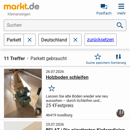
Postfach
mehr
Kleinanzeigen
Suchen
zurücksetzen
Parkett
Deutschland
schließen
schließen
11 Treffer
Parkett gebraucht
Suche speichern
Sortierung
26.07.2026
Holzboden schleifen
Merken
Lassen Sie alte Böden wieder wie neu
aussehen – durch Schleifen und
Behandeln. Schleifen und Ölen: 25 € pro
25 €
Festpreis
Quadratmeter Schleifen und dreifache
9
Lackierung: 40 € pro Quadratmeter
46419 Isselburg
25.07.2026