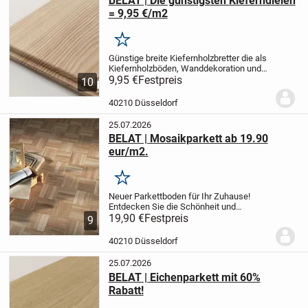
BELAT | Die günstigsten Kieferndielen
= 9,95 €/m2
Merken
Günstige breite Kiefernholzbretter die als
Kiefernholzböden, Wanddekoration und
Decken verwendet werden können.
9,95 €
Festpreis
Diese
10
Bretter können auch im Außenbereich für
Carports, Gartenhäuser, Garagen,...
40210 Düsseldorf
25.07.2026
BELAT | Mosaikparkett ab 19.90
eur/m2.
Merken
Neuer Parkettboden für Ihr Zuhause!
Entdecken Sie die Schönheit und
Langlebigkeit von Parkettböden bei Belat!
19,90 €
Festpreis
9
Schachbrettmuster:
Extra rustikal 7mm x
23mm x 160mm jetzt für €19.90/m²
40210 Düsseldorf
Rustikales 7mm...
25.07.2026
BELAT | Eichenparkett mit 60%
Rabatt!