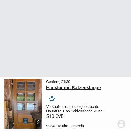
Gestern, 21:30
Haustür mit Katzenklappe
Merken
Verkaufe hier meine gebrauchte
Haustüre. Das Schlossband Muss
erneuert werden. Die Haustür ist in einen
510 €
VB
so weit optisch guten Zustand mit den
2
üblichen Gebrauchsspuren.
E-Mail-
99848 Wutha-Farnroda
Adresse
jensschalli@web.d...