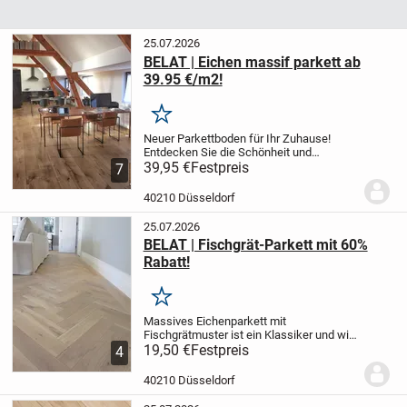
25.07.2026
BELAT | Eichen massif parkett ab
39.95 €/m2!
Merken
Neuer Parkettboden für Ihr Zuhause!
Entdecken Sie die Schönheit und
Langlebigkeit von Parkettböden bei Belat!
39,95 €
Festpreis
7
Qualität extra, extra rustikal:
(geschlossene Äste und große
40210 Düsseldorf
Farbunterschiede)
20mm x...
25.07.2026
BELAT | Fischgrät-Parkett mit 60%
Rabatt!
Merken
Massives Eichenparkett mit
Fischgrätmuster ist ein Klassiker und wir
bei Belat bieten es in allen Qualitäten an:
19,50 €
Festpreis
4
extra rustikal, rustikal, select oder
premium.
Extra extra rustikal 16 x 50 x
40210 Düsseldorf
350 mm...