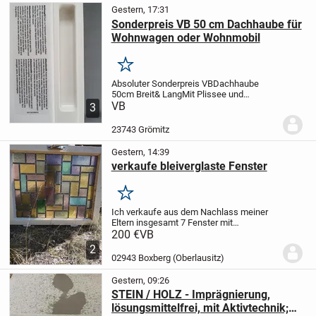
Gestern, 17:31
Sonderpreis VB 50 cm Dachhaube für
Wohnwagen oder Wohnmobil
Merken
Absoluter Sonderpreis VB
Dachhaube
50cm Breit& Lang
Mit Plissee und
Insektenschutz
VB
Ich verkaufe hier eine
3
Dachhaube, die sich ideal für den Einbau
in einen Wohnwagen oder ein Wohnmobil
23743 Grömitz
eignet. Sie...
Gestern, 14:39
verkaufe bleiverglaste Fenster
Merken
Ich verkaufe aus dem Nachlass meiner
Eltern insgesamt 7 Fenster mit
Bleiverglasung. 2 Stück 62 cm x 78 cm
200 €
VB
und 5 Stück 50 cm x 110 cm. Es sind auch
2
Doppelfenster. Sie eignen sich besonders
02943 Boxberg (Oberlausitz)
für alte...
Gestern, 09:26
STEIN / HOLZ - Imprägnierung,
lösungsmittelfrei, mit Aktivtechnik;