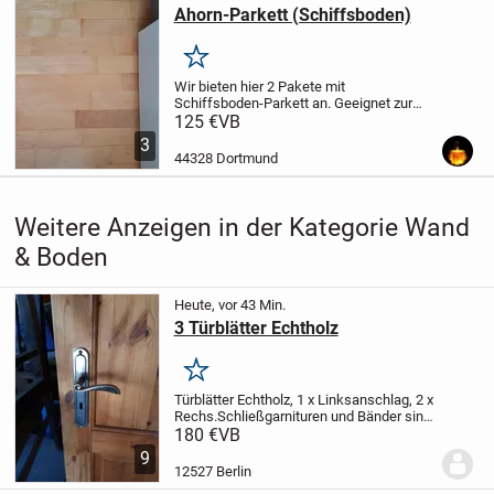
Ahorn-Parkett (Schiffsboden)
Merken
Wir bieten hier 2 Pakete mit
Schiffsboden-Parkett an.
Geeignet zur
Endlosverlegung.
Fabrikat : OSMO
125 €
VB
Deckfläche lt. Verpackung : 5,74 m² (2,87
3
m² x 2)
Abmessungen: 14 x 190 mm
44328 Dortmund
Länge : 2,52 m
Das...
Weitere Anzeigen in der Kategorie Wand
& Boden
Heute, vor 43 Min.
3 Türblätter Echtholz
Merken
Türblätter Echtholz, 1 x Linksanschlag, 2 x
Rechs.
Schließgarnituren und Bänder sind
aus Messing.
Höhe 1,98m, Breite 0,86m.
180 €
VB
9
12527 Berlin