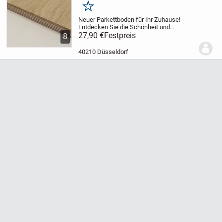
Merken
Neuer Parkettboden für Ihr Zuhause!
Entdecken Sie die Schönheit und
Langlebigkeit von Parkettböden bei Belat!
27,90 €
Festpreis
8
Rustikale Sortierung: (geschlossene Äste
und große Farbunterschiede)
*
40210 Düsseldorf
7+3x150x..1900mm...