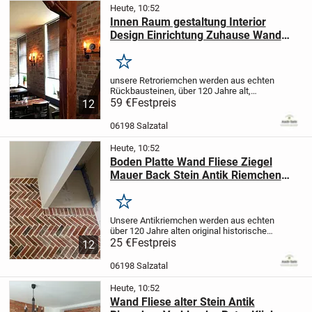
Heute, 10:52
Innen Raum gestaltung Interior
Design Einrichtung Zuhause Wand
gestaltung Verblender Vintage
Klinker
Merken
unsere Retroriemchen werden aus echten
Rückbausteinen, über 120 Jahre alt,
geschnitten
59 €
Festpreis
Nur 2 originale
12
Außenschnitte, aus den Längsseiten der
Ziegel kommen zur Verwendung.
06198 Salzatal
Authentischer gehts...
Heute, 10:52
Boden Platte Wand Fliese Ziegel
Mauer Back Stein Antik Riemchen
Verblender Fischgrät Landhaus
Küche
Merken
Unsere Antikriemchen werden aus echten
über 120 Jahre
alten original historische
Backsteinen geschnitten.
25 €
Festpreis
Die
12
historischen Mauersteine stammen
aus
der Handbergung von alten Gebäude mit
06198 Salzatal
Ziegelfass...
Heute, 10:52
Wand Fliese alter Stein Antik