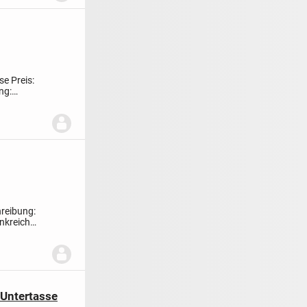
sse
Preis:
ng:
reibung:
nkreich
 Untertasse