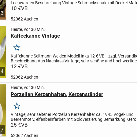
Leeuwarden
Beschreibung
Vintage Schmuckschale mit Deckel
Mate
Porzellan, Farbe
10 €
VB
Hand gemaltes Blumenmuster, florales sehr...
3
52062 Aachen
Heute, vor 30 Min.
Kaffeekanne Vintage
Merken
Kaffekanne
Seltmann Weiden Modell Inka
12 € VB zzgl. Versandk
Beschreibung
Aus Nachlass
Vintage; sehr schöne und hochwertige
Kaffeekanne mit Goldrand und Ornamentverzierung des...
12 €
VB
4
52062 Aachen
Heute, vor 30 Min.
Porzellan Kerzenhalten, Kerzenständer
Merken
Vintage; sehr seltener Porzellan Kerzenhalter ca. 1945
Vogel- und
Beerenmotiv,
elfenbeinfarben mit Goldverzierung
Bemarkung:
Gero
Tettau - Bavaria
25 €
VB
Preis: 25 Euro zzgl. Versandkosten...
7
52062 Aachen