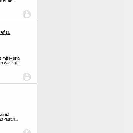
ffel mit
ef u.
s mit Maria
cm
Wie auf
h ist
st durch