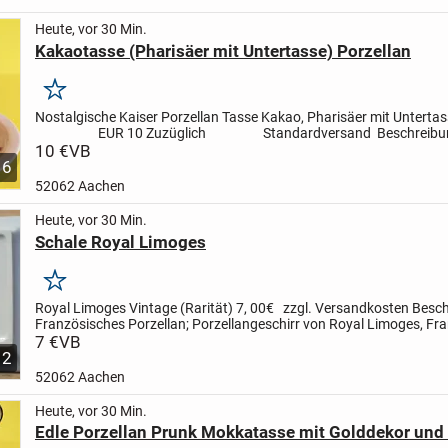
Heute, vor 30 Min.
Kakaotasse (Pharisäer mit Untertasse) Porzellan
Merken
Nostalgische Kaiser Porzellan Tasse Kakao, Pharisäer mit Unterta
EUR 10
Zuzüglich Standardversand
Beschreibu
Nostalgische Henkel-Kakaotasse...
10 €
VB
6
52062 Aachen
Heute, vor 30 Min.
Schale Royal Limoges
Merken
Royal Limoges Vintage (Rarität)
7, 00€ zzgl. Versandkosten
Besch
Französisches Porzellan; Porzellangeschirr von Royal Limoges, Fra
Seitenlänge (am Boden) jeweils 7,5cm...
7 €
VB
2
52062 Aachen
Heute, vor 30 Min.
Edle Porzellan Prunk Mokkatasse mit Golddekor und