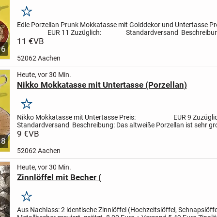
Merken
Edle Porzellan Prunk Mokkatasse mit Golddekor und Untertasse
Pr
EUR 11
Zuzüglich: Standardversand
Beschreibu
weiße Porzellan wurde außen...
11 €
VB
6
52062 Aachen
Heute, vor 30 Min.
Nikko Mokkatasse mit Untertasse (Porzellan)
Merken
Nikko Mokkatasse mit Untertasse
Preis: EUR 9
Zuz
Standardversand
Beschreibung:
Das altweiße Porzellan ist sehr g
blumig dekoriert!...
9 €
VB
8
52062 Aachen
Heute, vor 30 Min.
Zinnlöffel mit Becher (
Merken
Aus Nachlass:
2 identische Zinnlöffel (Hochzeitslöffel, Schnapslöffe