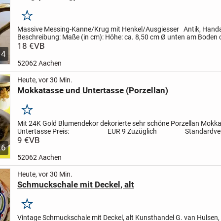
Merken
Massive Messing-Kanne/Krug mit Henkel/Ausgiesser
Antik, Hand
Beschreibung:
Maße (in cm):
Höhe: ca. 8,50 cm
Ø unten am Boden c
In der Mitte ca. 6,5 cm
18 €
VB
Oben am offenen Rand 4...
4
52062 Aachen
Heute, vor 30 Min.
Mokkatasse und Untertasse (Porzellan)
Merken
Mit 24K Gold Blumendekor dekorierte sehr schöne Porzellan Mokka
Untertasse
Preis: EUR 9
Zuzüglich Standardve
Beschreibung:
9 €
VB
Auf dem...
6
52062 Aachen
Heute, vor 30 Min.
Schmuckschale mit Deckel, alt
Merken
Vintage Schmuckschale mit Deckel, alt
Kunsthandel G. van Hulsen,