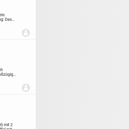
eis:
ng:
Das
üglich
roßzügig
l) mit 2