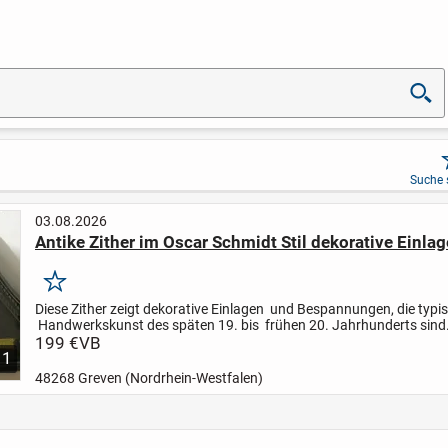
Suche 
03.08.2026
Antike Zither im Oscar Schmidt Stil dekorative Einla
Merken
Diese Zither zeigt dekorative Einlagen und Bespannungen, die typis
Handwerkskunst des späten 19. bis frühen 20. Jahrhunderts sind.
wie diese waren in heimischen Musiksettings...
199 €
VB
1
48268 Greven (Nordrhein-Westfalen)