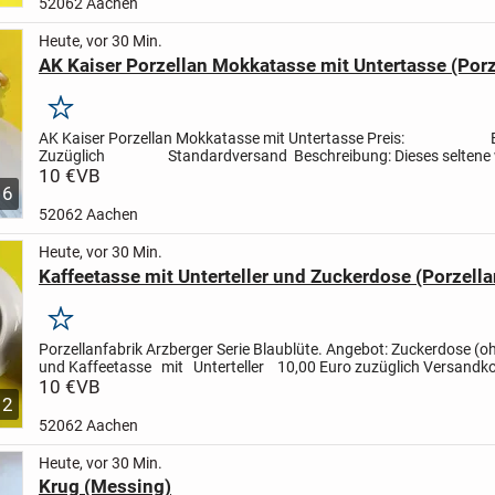
52062 Aachen
Heute, vor 30 Min.
AK Kaiser Porzellan Mokkatasse mit Untertasse (Porz
Merken
AK Kaiser Porzellan Mokkatasse mit Untertasse
Preis: EU
Zuzüglich Standardversand
Beschreibung:
Dieses seltene
Porzellan ist reich dekoriert...
10 €
VB
6
52062 Aachen
Heute, vor 30 Min.
Kaffeetasse mit Unterteller und Zuckerdose (Porzella
Merken
Porzellanfabrik Arzberger Serie Blaublüte.
Angebot: Zuckerdose (oh
und Kaffeetasse mit Unterteller
10,00 Euro zuzüglich Versandk
10 €
VB
2
52062 Aachen
Heute, vor 30 Min.
Krug (Messing)