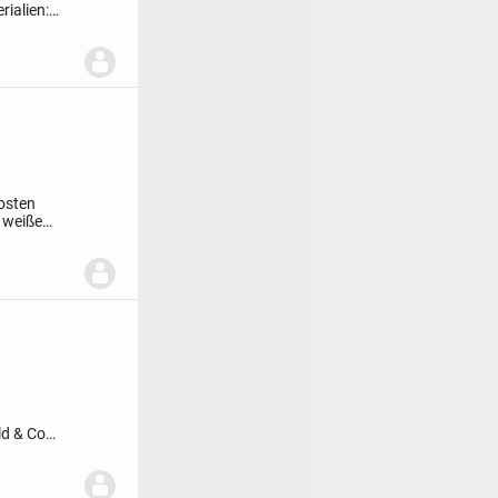
rialien:
osten
 weiße
ld & Co