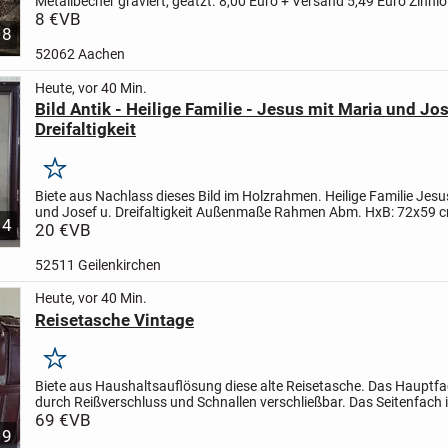
Metallbecher graviert, geätzt.
8,00 Euro
+ Versand 5,49 Euro
Zinnlö
Bauernpaar am Stielende. Herstellungsjahr...
8 €
VB
8
52062 Aachen
Heute, vor 40 Min.
Bild Antik - Heilige Familie - Jesus mit Maria und Jos
Dreifaltigkeit
Merken
Biete aus Nachlass dieses Bild im Holzrahmen.
Heilige Familie
Jesu
und Josef u. Dreifaltigkeit
Außenmaße Rahmen Abm. HxB: 72x59 
4
den Bildern zu sehen ist,
20 €
VB
befindet es sich in...
52511 Geilenkirchen
Heute, vor 40 Min.
Reisetasche Vintage
Merken
Biete aus Haushaltsauflösung diese alte Reisetasche.
Das Hauptfac
durch Reißverschluss und Schnallen verschließbar.
Das Seitenfach i
einen Reißverschluss verschließbar.
69 €
VB
Abmessungen...
9