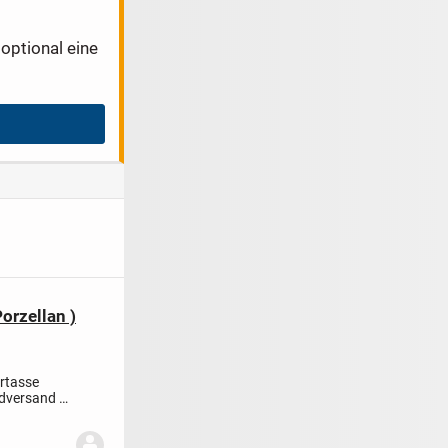
optional eine
orzellan )
ertasse
versand