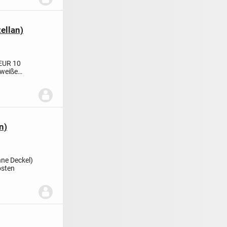
ellan)
R 10
 weiße
n)
ne Deckel)
osten