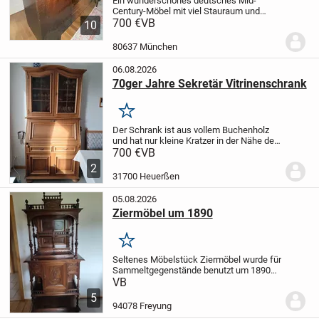
Ein wunderschönes deutsches Mid-
Century-Möbel mit viel Stauraum und
integrierter Barvitrine.
700 €
VB
10
L200xt52xh157
Highlights:
✔ Original MH-
Plakette vorhanden
✔ Originalschlüssel
80637 München
vorhanden
✔ Glasschiebetür...
06.08.2026
70ger Jahre Sekretär Vitrinenschrank
Merken
Der Schrank ist aus vollem Buchenholz
und hat nur kleine Kratzer in der Nähe des
Schlüssels.
Der Schrank ist ca 1 Meter
700 €
VB
breit und 1,80 hoch. Genaue Angabe bei
2
Interesse
31700 Heuerßen
05.08.2026
Ziermöbel um 1890
Merken
Seltenes Möbelstück Ziermöbel wurde für
Sammeltgegenstände benutzt um 1890
sehr guter Zustand siehe Bilder.
Späte
VB
Gründerzeit H195,B90,T42 cm
Bitte nur um
5
realistischen Preisvorschlag!
94078 Freyung