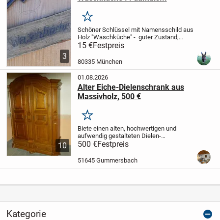
Merken
Schöner Schlüssel mit Namensschild aus
Holz "Waschküche" - guter Zustand,
Nichtraucherhaushalt, Besichtigung
15 €
Festpreis
erwünscht, Verkaufspreis 15 € - Versand
3
möglich (wird gut verpackt) 5 € -
80335 München
Bezahlung:...
01.08.2026
Alter Eiche-Dielenschrank aus
Massivholz, 500 €
Merken
Biete einen alten, hochwertigen und
aufwendig gestalteten
Dielen-
Eichenschrank aus massivem Holz.
500 €
Festpreis
Der
10
Schrank ist 2-türig und hat 2 Schubladen.
Die linke Seite hat 3 Einlegeböden, die
51645 Gummersbach
rechte Seite...
Kategorie