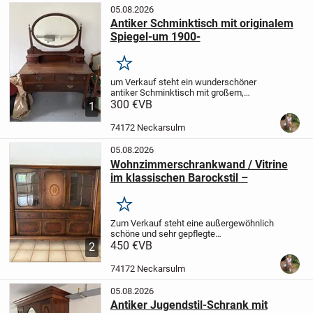
05.08.2026
Antiker Schminktisch mit originalem
Spiegel-um 1900-
Merken
um Verkauf steht ein wunderschöner
antiker Schminktisch mit großem,
schwenkbaren Originalspiegel. Das
300 €
VB
1
Möbelstück überzeugt durch seine
elegante Form, gedrechselte Beine und
74172 Neckarsulm
dekorative Messingbeschläge...
05.08.2026
Wohnzimmerschrankwand / Vitrine
im klassischen Barockstil –
Merken
Zum Verkauf steht eine außergewöhnlich
schöne und sehr gepflegte
Wohnzimmerschrankwand im
450 €
VB
2
klassischen Barock-/Rokoko-Stil. Durch
die elegante Nussbaum-Optik, die
74172 Neckarsulm
geschwungenen Glastüren, das...
05.08.2026
Antiker Jugendstil-Schrank mit