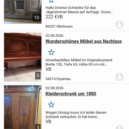
Merken
Hallo
Diverse Schränke für das
Jägerzimmer
Masse auf Anfrage
Grosser
Schrank 50 Euro
222 €
VB
Mittler Schrank 100
10
Euro
Kleiner Schrank 150 Euro
Gesamt
222 Euro
89257 Illertissen
02.08.2026
Wunderschönes Möbel aus Nachlass
Merken
Unverbasteltes Möbel im Originalzustand.
Breite 155, Tiefe 65, Höhe 95 cm mit
ausziehbarer Ablage 70 mal 35 cm. Die
VB
Kommode ist nicht demontierbar.
5
Abholung nur mit 2 Mann. Bei Interesse
34314 Espenau
gern weitere...
02.08.2026
Kleiderschrank um 1880
Merken
Wegen Umzug muss ich leider diesen
Schrank verkaufen. Er hat keine
Beschädigungen.
Kann gerne angeschaut
VB
werden. Er ist mit keinen zusammen
3