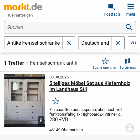
Postfach
mehr
Kleinanzeigen
Suchen
zur
Antike Fernsehschränke
Deutschland
schließen
schließen
1 Treffer
Fernsehschrank antik
Suche speichern
Sortierung
03.08.2026
5 teiliges Möbel Set aus Kiefernholz
im Landhaus Stil
Merken
Ein paar Gebrauchsspuren, aber noch voll
funktionsfähig.
1x Highboard
2x Vitrine
1x
Kommode
280 €
VB
1x TV- Board (ohne
8
TV)
Maße:
Highboard
H-123cm B-187cm
T-
47cm
TV-Board
H-49,5cm B-145cm T-55
2x
46149 Oberhausen
Vitrine
H-19...