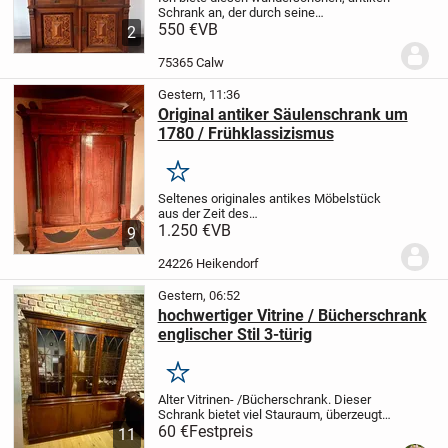
Schrank an, der durch seine
handwerkliche Detailverliebtheit sofort
550 €
VB
2
ins Auge fällt. Er ist aus massivem Holz
gefertigt und besticht durch seine
75365 Calw
klassische...
Gestern, 11:36
Original antiker Säulenschrank um
1780 / Frühklassizismus
Merken
Seltenes originales antikes Möbelstück
aus der Zeit des
Frühklassizismus/Empire (1775-
1.250 €
VB
9
1790):
Imposanter Säulenschrank aus
Eiche mit ebonierten Säulen und
24226 Heikendorf
klassizistischer Ornamentik.
Der Schrank
wurde...
Gestern, 06:52
hochwertiger Vitrine / Bücherschrank
englischer Stil 3-türig
Merken
Alter Vitrinen- /Bücherschrank.
Dieser
Schrank bietet viel Stauraum, überzeugt
aber auch mit gestalterischen Details wie
60 €
Festpreis
11
zB. Schnitzarbeiten an den oberen Kanten.