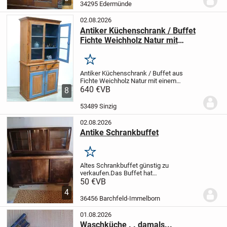
gebaut und sehr stabil
34295 Edermünde
02.08.2026
Antiker Küchenschrank / Buffet
Fichte Weichholz Natur mit
Hortensien-Blau Gründerzeit 1880er,
Landhausstil
Merken
Antiker Küchenschrank / Buffet
aus
Fichte Weichholz Natur mit einem
Hortensien-Blau innen, außen
640 €
VB
Blau-
8
Akzente, von um 1880 - 1890,
im urigen
Landhausstil.
Dies ist kein F... Lagerhaus
53489 Sinzig
Möbel,
...
02.08.2026
Antike Schrankbuffet
Merken
Altes Schrankbuffet günstig zu
verkaufen.Das Buffet hat
Gebrauchsspuren und ist für das Alter
50 €
VB
entsprechend in guten Zustand.Innen
4
fehlen 2 Schubfàcher.Nur für
36456 Barchfeld-Immelborn
Sebstabholer.Biete auch viele schöne...
01.08.2026
Waschküche . . damals...