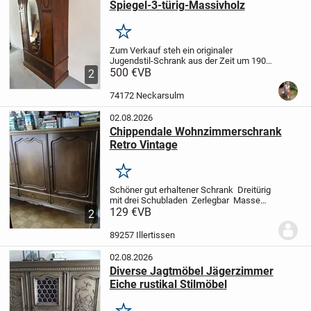
Spiegel-3-türig-Massivholz
Merken
Zum Verkauf steh ein originaler
Jugendstil-Schrank aus der Zeit um 1900-
1920
500 €
Maße:
VB
117 cm Breite
225 cm Höhe
2
55 cm Tiefe
Schublade: 105 Breite, 25 cm
Höhe, 45 cm Tiefe
(7 Haken, 1
74172 Neckarsulm
Kleiderstang...
02.08.2026
Chippendale Wohnzimmerschrank
Retro Vintage
Merken
Schöner gut erhaltener Schrank
Dreitürig
mit drei Schubladen
Zerlegbar
Masse
auf Anfrage
129 €
VB
2
89257 Illertissen
02.08.2026
Diverse Jagtmöbel Jägerzimmer
Eiche rustikal Stilmöbel