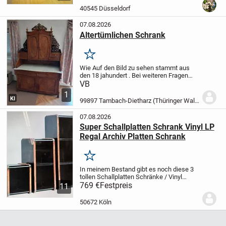
Der Holzschrank befindet sich in...
40545 Düsseldorf
07.08.2026
Altertümlichen Schrank
Merken
Wie Auf den Bild zu sehen stammt aus
den 18 jahundert . Bei weiteren Fragen
einfach schreiben oder vorbeikommen
VB
und anschauen
1
KI
99897 Tambach-Dietharz (Thüringer Wald)
07.08.2026
Super Schallplatten Schrank Vinyl LP
Regal Archiv Platten Schrank
Merken
In meinem Bestand gibt es noch diese 3
tollen Schallplatten Schränke / Vinyl
Platten Regale / Archivschrank für
769 €
Festpreis
11
Langspielplatten die ich zuviel gekauft
hatte für meine Schallplatten-Sammlung
50672 Köln
......