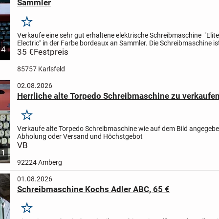
Sammler
Merken
Verkaufe eine sehr gut erhaltene elektrische Schreibmaschine
"Elit
Electric" in der Farbe bordeaux an Sammler. Die Schreibmaschine ist
4
funktionsfähig. Es fehlt das Korrekturband und es...
35 €
Festpreis
85757 Karlsfeld
02.08.2026
Herrliche alte Torpedo Schreibmaschine zu verkaufe
Merken
Verkaufe alte Torpedo Schreibmaschine wie auf dem Bild angegebe
Abholung oder Versand und Höchstgebot
VB
1
92224 Amberg
01.08.2026
Schreibmaschine Kochs Adler ABC, 65 €
Merken