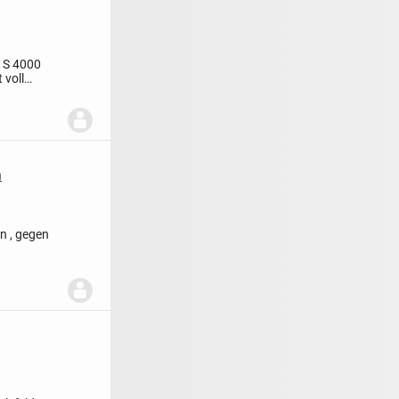
e S 4000
 voll
n
n , gegen