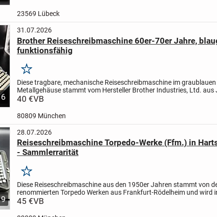
23569 Lübeck
31.07.2026
Brother Reiseschreibmaschine 60er-70er Jahre, blau
funktionsfähig
Merken
Diese tragbare, mechanische Reiseschreibmaschine im graublauen
Metallgehäuse stammt vom Hersteller Brother Industries, Ltd. aus 
6
baugleich mit Modellen wie der Brother De Luxe oder...
40 €
VB
80809 München
28.07.2026
Reiseschreibmaschine Torpedo-Werke (Ffm.) in Hart
- Sammlerrarität
Merken
Diese Reiseschreibmaschine aus den 1950er Jahren stammt von d
renommierten Torpedo Werken aus Frankfurt-Rödelheim und wird i
9
robusten Hartschalenkoffer geliefert mit dem die Maschine über...
45 €
VB