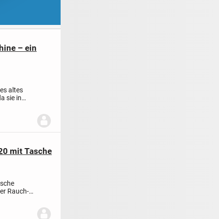
ine – ein
es altes
a sie in
 20 mit Tasche
asche
er
Rauch-