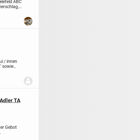
elefeld ABC
merschlag,
ui / innen
 sowie
Adler TA
der Gebot