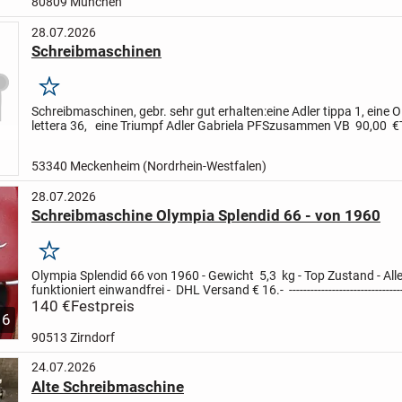
80809 München
28.07.2026
Schreibmaschinen
Merken
Schreibmaschinen, gebr. sehr gut erhalten:
eine Adler tippa 1, eine Ol
lettera 36, eine Triumpf Adler Gabriela PFS
zusammen VB 90,00 €
12087
53340 Meckenheim (Nordrhein-Westfalen)
28.07.2026
Schreibmaschine Olympia Splendid 66 - von 1960
Merken
Olympia Splendid 66 von 1960 - Gewicht 5,3 kg - Top Zustand - All
funktioniert einwandfrei - DHL Versand € 16.- -----------------------------------
---------
140 €
Festpreis
6
90513 Zirndorf
24.07.2026
Alte Schreibmaschine