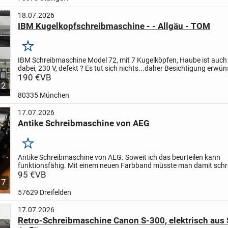
18.07.2026
IBM Kugelkopfschreibmaschine - - Allgäu - TOM
Merken
IBM Schreibmaschine Model 72, mit 7 Kugelköpfen, Haube ist auch
dabei, 230 V, defekt ? Es tut sich nichts...daher Besichtigung erwü
dann eben Versand für 13 € sehr gut verpackt. ABER ....
190 €
VB
12
80335 München
17.07.2026
Antike Schreibmaschine von AEG
Merken
Antike Schreibmaschine von AEG. Soweit ich das beurteilen kann
funktionsfähig. Mit einem neuen Farbband müsste man damit schr
können. Aber auch sehr schön als Dekoartikel. Insgesamt guter Zus
95 €
VB
7
57629 Dreifelden
17.07.2026
Retro-Schreibmaschine Canon S-300, elektrisch au