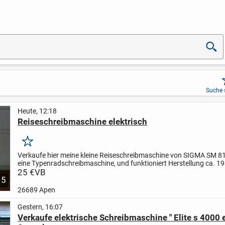
Suche 
Heute, 12:18
Reiseschreibmaschine elektrisch
Merken
Verkaufe hier meine kleine Reiseschreibmaschine von SIGMA SM 8
eine Typenradschreibmaschine, und funktioniert
Herstellung ca. 19
und Bedienungsanleitung vorhanden
25 €
VB
Die Maße 41 x...
5
26689 Apen
Gestern, 16:07
Verkaufe elektrische Schreibmaschine " Elite s 4000 el