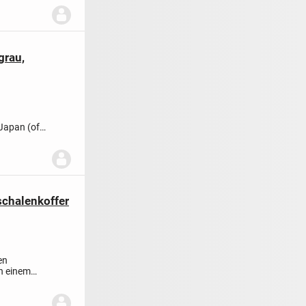
grau,
Japan (oft
schalenkoffer
en
n einem