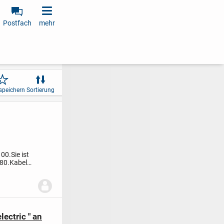
Postfach
mehr
speichern
Sortierung
100.
Sie ist
80.
Kabel
ectric " an