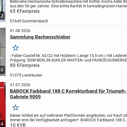
Biete eine mechanische Schreibmaschine mit Koffer, Kochs Adler Bi
aus den 50-ger Jahren.
Eine echte Rarität in turmalingrünem Ham
ohne Gebrauchsspuren.
65 €
Festpreis
Abholpreis = 65 €,...
3
51645 Gummersbach
01.08.2026
Sammlung Rechenschieber
Merken
- Faber-Castell Nr. 63/22 mit Holzkern: Länge 15,5 cm / mit Lederet
Prägung: 'BSW BERLIN-SUHLER WAFFEN- und FAHRZEUGSWERKE‘
'WILHELM-GUSTLOFF-STIFTUNG, WEIMAR‘
80 €
Festpreis
- Aristo Nr. 89: Länge...
10
51375 Leverkusen
31.07.2026
BAROCK Farbband 188 C Korrekturband für Triumph-
Gabriele 9009
Merken
Dieser Artikel wir auf mehreren Plattformen angeboten, vor Kauf o
immer erst die Verfügbarkeit anfragen!!
BAROCK Farbband 188 C
4
Korrekturband für Triumph-Adler TA Gabriele 9009
10 €
VB
1x BAROCK
...