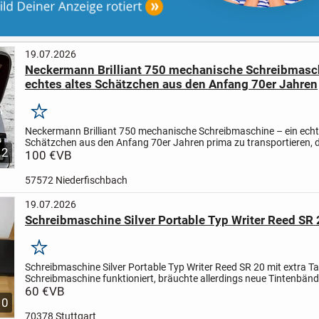
19.07.2026
Neckermann Brilliant 750 mechanische Schreibmasch
echtes altes Schätzchen aus den Anfang 70er Jahren
Merken
Neckermann Brilliant 750 mechanische Schreibmaschine – ein echt
Schätzchen aus den Anfang 70er Jahren
prima zu transportieren, d
12
dem original Koffer mit Griff sicher aufbewahrt wird...
100 €
VB
57572 Niederfischbach
19.07.2026
Schreibmaschine Silver Portable Typ Writer Reed SR
Merken
Schreibmaschine Silver Portable Typ Writer Reed SR 20 mit extra T
Schreibmaschine funktioniert, bräuchte allerdings neue Tintenbänd
und Tierfreier Haushalt.
60 €
VB
Abholung bevorzugt....
10
70378 Stuttgart