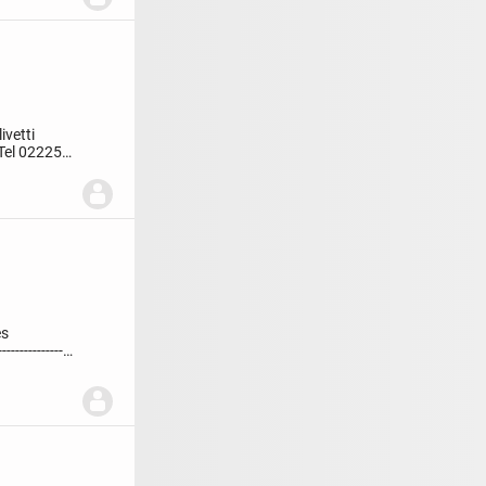
ivetti
Tel 02225
es
--------------