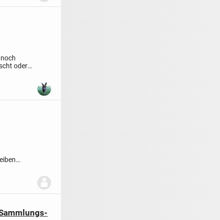
 noch
nscht oder
eiben
tand...
s Sammlungs-