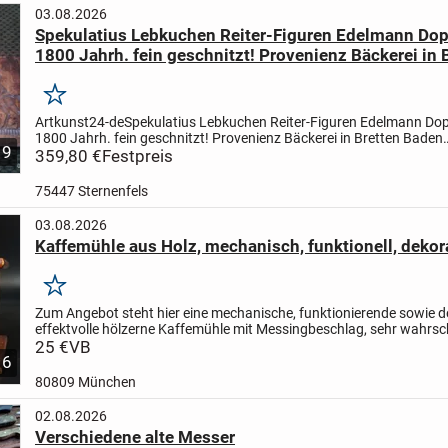
03.08.2026
Spekulatius Lebkuchen Reiter-Figuren Edelmann Do
1800 Jahrh. fein geschnitzt! Provenienz Bäckerei in 
Württemberg Masse : 18,5cm x 33 cm x2,8 cm seitlic
Besitzermonogramm R
Merken
Artkunst24-de
Spekulatius Lebkuchen Reiter-Figuren Edelmann Do
1800 Jahrh. fein geschnitzt! Provenienz Bäckerei in Bretten Baden
9
Württemberg museales Sammlerstück !
359,80 €
Festpreis
Masse : 18,5cm x 33 cm...
75447 Sternenfels
03.08.2026
Kaffemühle aus Holz, mechanisch, funktionell, dekor
Merken
Zum Angebot steht hier eine mechanische, funktionierende sowie d
effektvolle hölzerne Kaffemühle mit Messingbeschlag, sehr wahrsc
bereits von antiquarischem Wert - Passend zu jedem...
25 €
VB
6
80809 München
02.08.2026
Verschiedene alte Messer