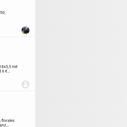
50,
.
18x5,5 mit
d 6 €
 florales
ganz