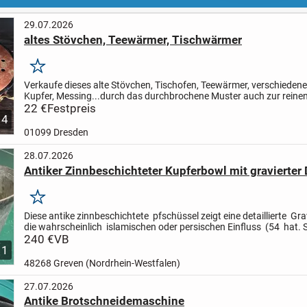
29.07.2026
altes Stövchen, Teewärmer, Tischwärmer
Merken
Verkaufe dieses alte Stövchen, Tischofen, Teewärmer, verschiedene
Kupfer, Messing...durch das durchbrochene Muster auch zur reine
Beleuchtung sehr dekorativ, wird zum Beispiel mit Teelichtke...
22 €
Festpreis
4
01099 Dresden
28.07.2026
Antiker Zinnbeschichteter Kupferbowl mit gravierter
Merken
Diese antike zinnbeschichtete pfschüssel zeigt eine detaillierte Gr
die wahrscheinlich islamischen oder persischen Einfluss (54 hat. 
wie diese wurden oft zum Servieren von...
240 €
VB
1
48268 Greven (Nordrhein-Westfalen)
27.07.2026
Antike Brotschneidemaschine