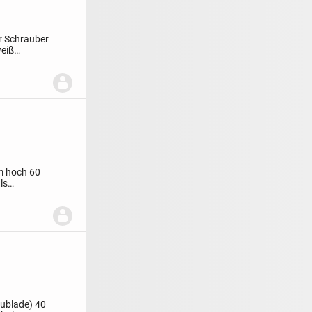
r Schrauber
weiß
m hoch 60
ls
hublade) 40