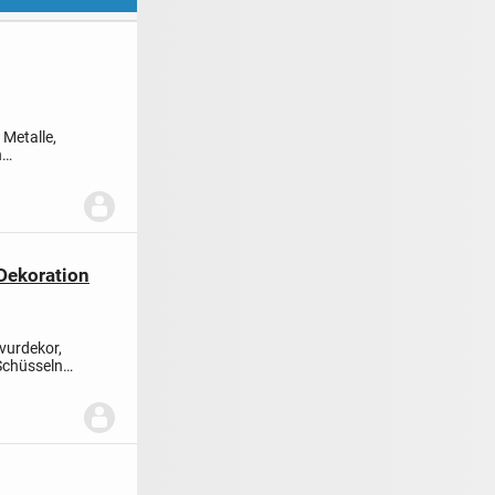
 Metalle,
n
 Dekoration
avurdekor,
Schüsseln