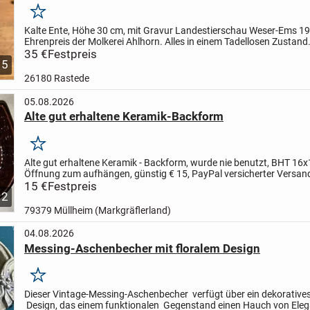
Merken
Kalte Ente, Höhe 30 cm, mit Gravur Landestierschau Weser-Ems 19
Ehrenpreis der Molkerei Ahlhorn. Alles in einem Tadellosen Zustand
35 €
Festpreis
5
26180 Rastede
05.08.2026
Alte gut erhaltene Keramik-Backform
Merken
Alte gut erhaltene Keramik - Backform, wurde nie benutzt, BHT 16x
Öffnung zum aufhängen, günstig € 15, PayPal versicherter Versan
möglich.
15 €
Festpreis
2
79379 Müllheim (Markgräflerland)
04.08.2026
Messing-Aschenbecher mit floralem Design
Merken
Dieser Vintage-Messing-Aschenbecher verfügt über ein dekoratives
Design, das einem funktionalen Gegenstand einen Hauch von Ele