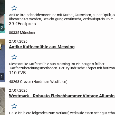
Merken
Anitke Brotschneidemaschine mit Kurbel, Gusseisen, super Optik, so
überarbeitet werden, Besichtigung erwünscht, Verkaufspreis 39 € 
möglich (wird gut verpackt) 9 € - Bezahlung: Bar,...
39 €
Festpreis
12
80335 München
27.07.2026
Antike Kaffeemühle aus Messing
Merken
Diese antike Kaffeemühle aus Messing ist ein Zeugnis früher
Kaffeezubereitungsmethoden. Der zylindrische Körper mit horizont
und der seitlich montierte Handkurbel zeigen ein funktional...
110 €
VB
1
48268 Greven (Nordrhein-Westfalen)
27.07.2026
Westmark - Robusto Fleischhammer Vintage Allumi
Merken
Hallo ich biete folgendes zum Verkauf,
verkaufe einen sehr gut erh