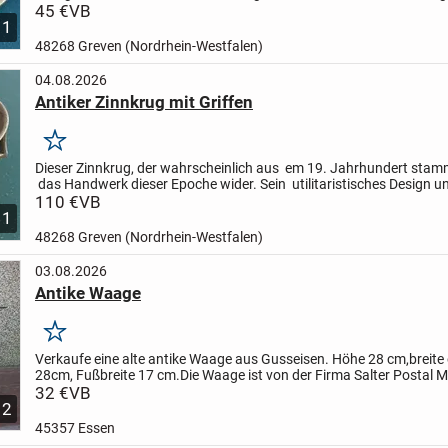
verleiht. Messing-Aschenbecher waren in der Mitte des...
45 €
VB
1
48268 Greven (Nordrhein-Westfalen)
04.08.2026
Antiker Zinnkrug mit Griffen
Merken
Dieser Zinnkrug, der wahrscheinlich aus em 19. Jahrhundert stamm
das Handwerk dieser Epoche wider. Sein utilitaristisches Design un
gealterte Patina sind charakteristisch für...
110 €
VB
1
48268 Greven (Nordrhein-Westfalen)
03.08.2026
Antike Waage
Merken
Verkaufe eine alte antike Waage aus Gusseisen. Höhe 28 cm,breite
28cm, Fußbreite 17 cm.
Die Waage ist von der Firma Salter Postal M
England. Kann gegen Gebühr auch versand werden,
32 €
VB
ist aber...
2
45357 Essen