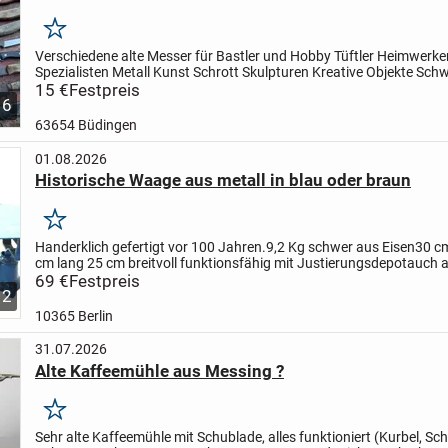
Merken
Verschiedene alte Messer für Bastler und Hobby Tüftler Heimwerke
Spezialisten Metall Kunst Schrott Skulpturen Kreative Objekte Sch
Übungen alle Teile zusammen inklusive Versand für 15...
15 €
Festpreis
6
63654 Büdingen
01.08.2026
Historische Waage aus metall in blau oder braun
Merken
Handerklich gefertigt vor 100 Jahren.
9,2 Kg schwer aus Eisen
30 c
cm lang 25 cm breit
voll funktionsfähig mit Justierungsdepot
auch a
Dekoration geeignet
69 €
Festpreis
Lieferung in Berlin kostenlos
12
10365 Berlin
31.07.2026
Alte Kaffeemühle aus Messing ?
Merken
Sehr alte Kaffeemühle mit Schublade, alles funktioniert (Kurbel, Sc