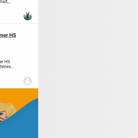
halt,
emer HS
er HS
ltenes