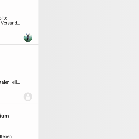
llte
- Versand
alen Rillen
nium
altenen