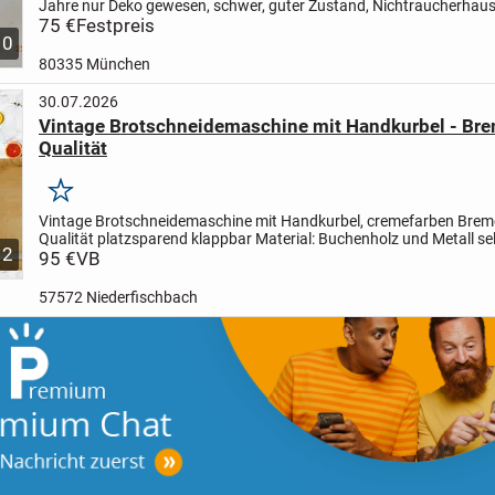
Jahre nur Deko gewesen, schwer, guter Zustand, Nichtraucherhaus
Besichtigung erwünscht, Verkaufspreis 75 € -...
75 €
Festpreis
10
80335 München
30.07.2026
Vintage Brotschneidemaschine mit Handkurbel - Br
Qualität
Merken
Vintage Brotschneidemaschine mit Handkurbel, cremefarben
Brem
Qualität
platzsparend klappbar
Material: Buchenholz und Metall
se
12
Stück- toll als Deko oder mit ein wenig Arbeit ohne...
95 €
VB
57572 Niederfischbach