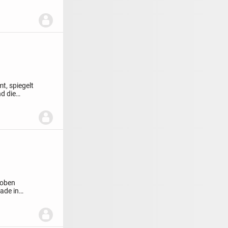
t, spiegelt
d die
 oben
ade in