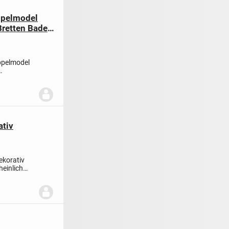
ppelmodel
Bretten Baden
h
ppelmodel
ativ
ekorativ
heinlich