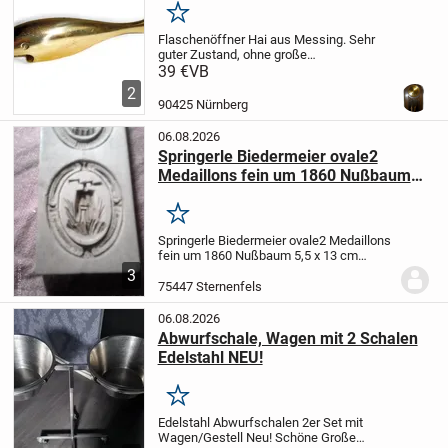
Merken
Flaschenöffner Hai aus Messing.
Sehr
guter Zustand, ohne große
Gebrauchsspuren.
Maße: Länge X Höhe
39 €
VB
18 X 3 cm.
Versand innerhalb
2
Deutschlands: 4,30€.
90425 Nürnberg
06.08.2026
Springerle Biedermeier ovale2
Medaillons fein um 1860 Nußbaum
5,5 x 13 cm Provenienz: Bäckerei
Gauss Bretten Baden Württemberg
Merken
Springerle Biedermeier ovale2 Medaillons
fein um 1860 Nußbaum 5,5 x 13 cm
Provenienz: Bäckerei Gauss Bretten
3
Baden Württemberg
75447 Sternenfels
06.08.2026
Abwurfschale, Wagen mit 2 Schalen
Edelstahl NEU!
Merken
Edelstahl Abwurfschalen 2er Set mit
Wagen/Gestell
Neu!
Schöne Große