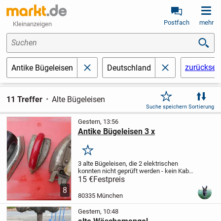
Postfach
mehr
Kleinanzeigen
Suchen
zurückset
Antike Bügeleisen
Deutschland
schließen
schließen
11 Treffer
Alte Bügeleisen
Suche speichern
Sortierung
Gestern, 13:56
Antike Bügeleisen 3 x
Merken
3 alte Bügeleisen, die 2 elektrischen
konnten nicht geprüft werden - kein Kabel
vorhanden, das ohne funktioniert :-) Keine
15 €
Festpreis
Bügelfalte.. Besichtigung erwünscht,
8
Verkaufspreis 2 x 15 € (Elektrisch) 1...
80335 München
Gestern, 10:48