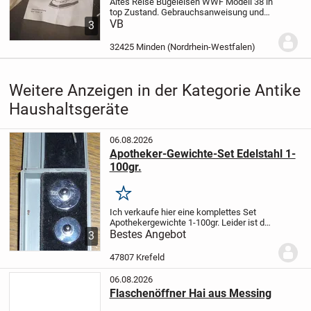
Altes Reise Bügeleisen WWF Modell 38 in
top Zustand. Gebrauchsanweisung und
original Reißverschlusstasche incl.
VB
Keine
3
Garantie oder Gewährleistung
32425 Minden (Nordrhein-Westfalen)
Weitere Anzeigen in der Kategorie Antike
Haushaltsgeräte
06.08.2026
Apotheker-Gewichte-Set Edelstahl 1-
100gr.
Merken
Ich verkaufe hier eine komplettes Set
Apothekergewichte 1-100gr.
Leider ist das
Scharnier an der Aufbewahrungsbox
Bestes Angebot
3
beschädigt.
ABGABE GEGEN GEBOT
Bitte
schauen Sie gerne auch meine weiteren
47807 Krefeld
Angebote...
06.08.2026
Flaschenöffner Hai aus Messing