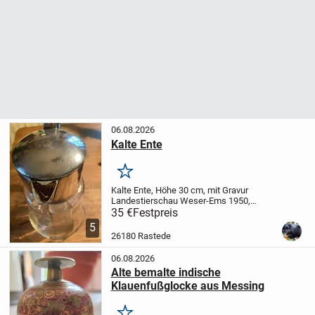
06.08.2026
Kalte Ente
Merken
Kalte Ente, Höhe 30 cm, mit Gravur
Landestierschau Weser-Ems 1950,
Ehrenpreis der Molkerei Ahlhorn. Alles in
35 €
Festpreis
einem Tadellosen Zustand.
5
26180 Rastede
06.08.2026
Alte bemalte indische
Klauenfußglocke aus Messing