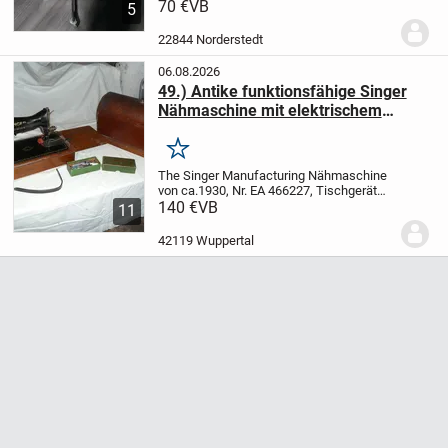
Schalen
70 €
VB
Wagen/Gestell mit Rädern
Höhe:
5
85cm
Breite: 80cm
Nur Abholung und
Barzahlung.
Kein Versand!
Fragen nach
22844 Norderstedt
Versand...
06.08.2026
49.) Antike funktionsfähige Singer
Nähmaschine mit elektrischem
Antrieb
Merken
The Singer Manufacturing Nähmaschine
von ca.1930, Nr. EA 466227, Tischgerät
mit Elektroantrieb funktionsfähig,
140 €
VB
11
Zubehör im originalem Singer
Karton,
Betriebsanleitung vorhanden.
42119 Wuppertal
Privatverkauf wie nach...