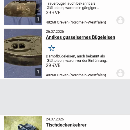
Trauerbügel, auch bekannt als
Glätteisen, waren ein gängiger
Haushaltsgegenstand, der zum Bügeln
39 €
VB
von Kleidung vor der Einführung
1
elektrischer Bügeleisen verwendet
48268 Greven (Nordrhein-Westfalen)
wurde. Dieses spezielle Eisen...
26.07.2026
Antikes gusseisernes Bügeleisen
Merken
Dampfbügeleisen, auch bekannt als
Glätteisen, waren vor der Einführung
elektrischer Bügeleisen ein fester
29 €
VB
Bestandteil der Haushalte. Dieses
1
gusseiserne Exemplar zeigt das
48268 Greven (Nordrhein-Westfalen)
einfache, aber effektive...
24.07.2026
Tischdeckenkehrer