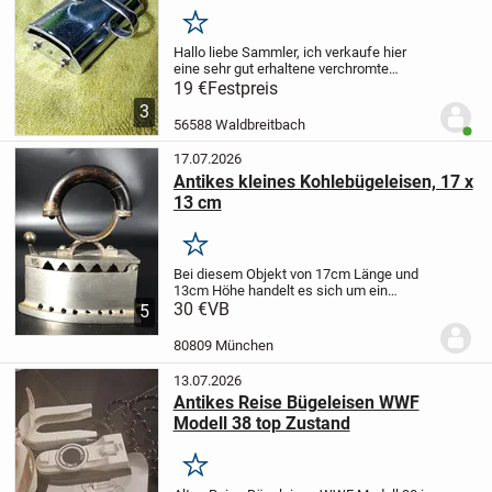
Merken
Hallo liebe Sammler,
ich verkaufe hier
eine sehr gut erhaltene verchromte
Tischkehrmaschine aus stabilem Metall,
19 €
Festpreis
welch Krümel und Staub von Tischdecken
3
entfernt. Der Mechanismus und die
56588 Waldbreitbach
Benut
Kehrrolle...
17.07.2026
Antikes kleines Kohlebügeleisen, 17 x
13 cm
Merken
Bei diesem Objekt von 17cm Länge und
13cm Höhe handelt es sich um ein
kleineres antikes Kohlebügeleisen,
30 €
VB
5
welches per Befüllung seines
Innenraumes mit jeder Art von glühender
80809 München
Kohle zeitlose Funktionali...
13.07.2026
Antikes Reise Bügeleisen WWF
Modell 38 top Zustand
Merken