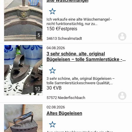
alte Wäschemangel
Merken
Ich verkaufe eine alte Wäschemangel -
nicht funktionstüchtig, nur zu
Dekozwecken bzw. an
150 €
Festpreis
Sammler.
Festpreis: 150,00 Euro
Dies ist
5
ein Privatverkauf - keine Haftung,
34613 Schwalmstadt
Garantie, Rücknahme. Nur an...
04.08.2026
3 sehr schöne, alte, original
Bügeleisen – tolle Sammlerstücke -
gerne Einzelverkauf!
Merken
3 sehr schöne, alte, original Bügeleisen –
tolle Sammlerstücke
schwere Qualität,
aus
30 €
VB
10
Gusseisen
unterschiedlich
verschiedene
Prägungen
1 Eisen hat die Prägung 18 KO-
57572 Niederfischbach
was wahrscheinlich die bekannte...
02.08.2026
Altes Bügeleisen
Merken