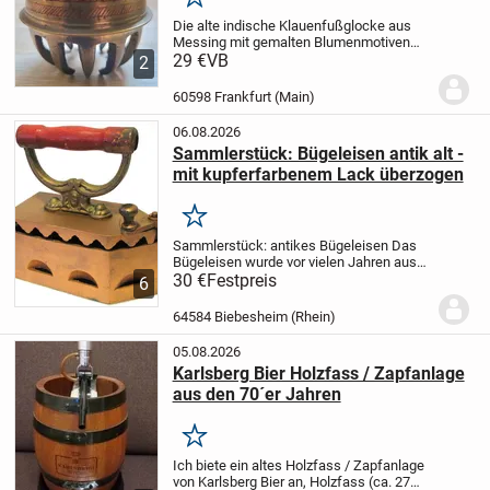
Merken
Die alte indische Klauenfußglocke aus
Messing mit gemalten Blumenmotiven
(Emaille) ist etwa 6,5 cm breit und 7,5 cm
29 €
VB
2
hoch. Sie stammt aus Familienbesitz
(vermutlich seit den 1950er Jahren).
60598 Frankfurt (Main)
Bundesweit...
06.08.2026
Sammlerstück: Bügeleisen antik alt -
mit kupferfarbenem Lack überzogen
Merken
Sammlerstück:
antikes Bügeleisen
Das
Bügeleisen wurde vor vielen Jahren aus
Dekorationsgründen
30 €
Festpreis
mit einem
6
kupferfarbenen Lack überzogen.
Zustand:
Es sind altersbedingt einige Gebrauchs-
64584 Biebesheim (Rhein)
und...
05.08.2026
Karlsberg Bier Holzfass / Zapfanlage
aus den 70´er Jahren
Merken
Ich biete ein altes Holzfass / Zapfanlage
von Karlsberg Bier an, Holzfass (ca. 27