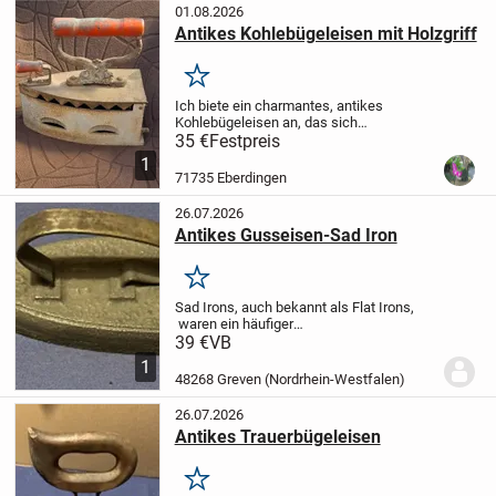
01.08.2026
Antikes Kohlebügeleisen mit Holzgriff
Merken
Ich biete ein charmantes, antikes
Kohlebügeleisen an, das sich
hervorragend als Dekorationsobjekt
35 €
Festpreis
eignet. Dieses historische Stück bringt
1
einen Hauch von Nostalgie in dein
71735 Eberdingen
Zuhause. Es ist ein schönes...
26.07.2026
Antikes Gusseisen-Sad Iron
Merken
Sad Irons, auch bekannt als Flat Irons,
waren ein häufiger
Haushaltsgegenstand, der zum Bügeln
39 €
VB
von Kleidung verwendet wurde, bevor
1
elektrische Bügeleisen erfunden wurden.
48268 Greven (Nordrhein-Westfalen)
Diese Gusseisenbügeleise...
26.07.2026
Antikes Trauerbügeleisen
Merken