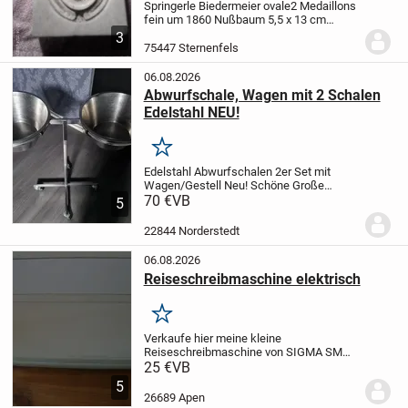
Springerle Biedermeier ovale2 Medaillons
fein um 1860 Nußbaum 5,5 x 13 cm
Provenienz: Bäckerei Gauss Bretten
3
Baden Württemberg
75447 Sternenfels
06.08.2026
Abwurfschale, Wagen mit 2 Schalen
Edelstahl NEU!
Merken
Edelstahl Abwurfschalen 2er Set mit
Wagen/Gestell
Neu!
Schöne Große
Schalen
70 €
VB
Wagen/Gestell mit Rädern
Höhe:
5
85cm
Breite: 80cm
Nur Abholung und
Barzahlung.
Kein Versand!
Fragen nach
22844 Norderstedt
Versand...
06.08.2026
Reiseschreibmaschine elektrisch
Merken
Verkaufe hier meine kleine
Reiseschreibmaschine von SIGMA SM
8100.
Sie ist eine
25 €
VB
Typenradschreibmaschine, und
5
funktioniert
Herstellung ca. 1980.
Kabel
26689 Apen
und Bedienungsanleitung vorhanden
Die