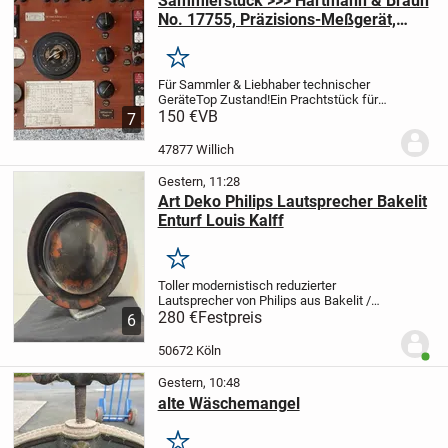
Sammlerstück >>> Hartmann & Braun
No. 17755, Präzisions-Meßgerät,
50'er Jahre
Merken
Für Sammler & Liebhaber technischer
Geräte
Top Zustand!
Ein Prachtstück für
Kenner!
150 €
VB
Sammlerstück: Hartmann &
7
Braun No. 17755, Präzisions-
Messgerät
Sammler-Wert = ca. 250,-€ -
47877 Willich
600,-€ !!
===> VB...
Gestern, 11:28
Art Deko Philips Lautsprecher Bakelit
Enturf Louis Kalff
Merken
Toller modernistisch reduzierter
Lautsprecher von Philips aus Bakelit /
Bakelith der in den Niederlanden in der
280 €
Festpreis
6
Jahren 1928-1935 produziert
wurde.
Entworfen wurde das schon fast
50672 Köln
Benut
als Skulptur taugliche...
Gestern, 10:48
alte Wäschemangel