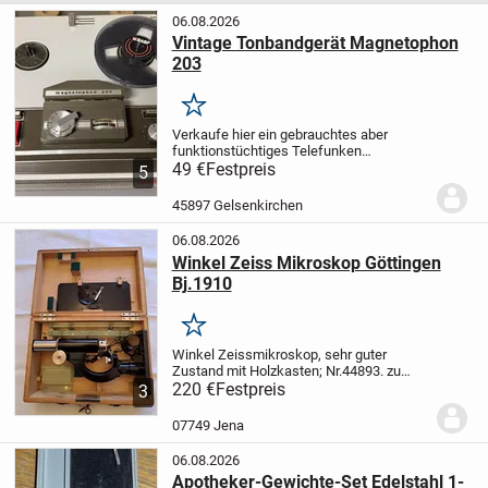
06.08.2026
Vintage Tonbandgerät Magnetophon
203
Merken
Verkaufe hier ein gebrauchtes aber
funktionstüchtiges Telefunken
Tonbandgerät Modell Magnetophon 203
49 €
Festpreis
5
aus den 1960er Jahren. Ich habe eine alte
Tonspule von mir abgespielt, funktioniert
45897 Gelsenkirchen
einwandfrei....
06.08.2026
Winkel Zeiss Mikroskop Göttingen
Bj.1910
Merken
Winkel Zeissmikroskop, sehr guter
Zustand mit Holzkasten; Nr.44893. zu
verkaufen an Liebhaber älterer
220 €
Festpreis
3
Geräte.
Selbstabholung erwünscht!
07749 Jena
06.08.2026
Apotheker-Gewichte-Set Edelstahl 1-