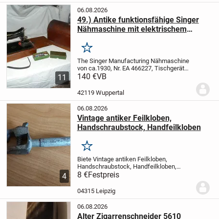
Maße 41 x...
06.08.2026
49.) Antike funktionsfähige Singer
Nähmaschine mit elektrischem
Antrieb
Merken
The Singer Manufacturing Nähmaschine
von ca.1930, Nr. EA 466227, Tischgerät
mit Elektroantrieb funktionsfähig,
140 €
VB
11
Zubehör im originalem Singer
Karton,
Betriebsanleitung vorhanden.
42119 Wuppertal
Privatverkauf wie nach...
06.08.2026
Vintage antiker Feilkloben,
Handschraubstock, Handfeilkloben
Merken
Biete Vintage antiken Feilkloben,
Handschraubstock, Handfeilkloben,
Schraubzwinge, Spannbacke, DDR
8 €
Festpreis
4
Werkzeug
1 Parallel- Stielfeilkloben im
gebrauchten Zustand, mit Alters- und
04315 Leipzig
Gebrauchsspuren.
...
06.08.2026
Alter Zigarrenschneider 5610