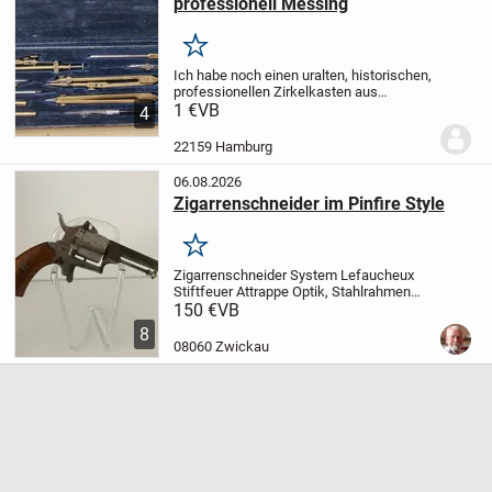
professionell Messing
Merken
Ich habe noch einen uralten, historischen,
professionellen Zirkelkasten aus
Messinmg gefunden.
1 €
VB
Pelikan, Riefle,
4
Richter Lindholm, Compasso oder Alba?
Es sind 10 verschiedene Teile, alles
22159 Hamburg
präzisions...
06.08.2026
Zigarrenschneider im Pinfire Style
Merken
Zigarrenschneider System Lefaucheux
Stiftfeuer Attrappe Optik, Stahlrahmen
(Oxidationen), Nussbaumgriff
Lauflänge:
150 €
VB
ca. 70 mm, offener Rahmen, seitlicher
8
Ausstoßer, Stahlteile vernickelt,
08060 Zwickau
Klappzünge...