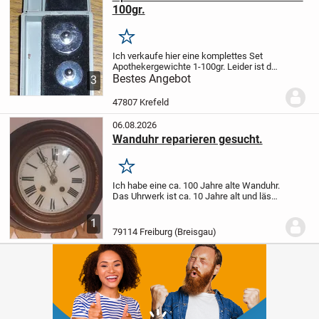
100gr.
Merken
Ich verkaufe hier eine komplettes Set
Apothekergewichte 1-100gr.
Leider ist das
Scharnier an der Aufbewahrungsbox
Bestes Angebot
3
beschädigt.
ABGABE GEGEN GEBOT
Bitte
schauen Sie gerne auch meine weiteren
47807 Krefeld
Angebote...
06.08.2026
Wanduhr reparieren gesucht.
Merken
Ich habe eine ca. 100 Jahre alte Wanduhr.
Das Uhrwerk ist ca. 10 Jahre alt und lässt
sich nicht mehr aufziehen. Wer kann mir
bitte das reparieren.
Freue mich auf eine
1
Nachricht nach Freiburg.
79114 Freiburg (Breisgau)