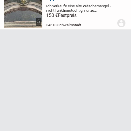
Merken
Ich verkaufe eine alte Wäschemangel -
nicht funktionstüchtig, nur zu
Dekozwecken bzw. an
150 €
Festpreis
Sammler.
Festpreis: 150,00 Euro
Dies ist
5
ein Privatverkauf - keine Haftung,
34613 Schwalmstadt
Garantie, Rücknahme. Nur an...