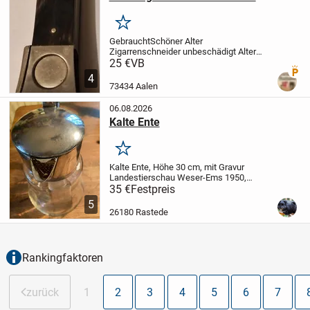
Merken
Gebraucht
Schöner Alter
Zigarrenschneider unbeschädigt
Alter
Zigarrenschneider mit der Nummer :
25 €
VB
Premi
5610
Da ich Privat Verkaufe keine
4
Garantie oder Gewährleistung
73434 Aalen
06.08.2026
Kalte Ente
Merken
Kalte Ente, Höhe 30 cm, mit Gravur
Landestierschau Weser-Ems 1950,
Ehrenpreis der Molkerei Ahlhorn. Alles in
35 €
Festpreis
einem Tadellosen Zustand.
5
26180 Rastede
Rankingfaktoren
zurück
1
2
3
4
5
6
7