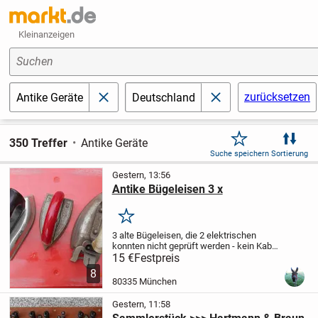
Kleinanzeigen
Suchen
zurücksetzen
Antike Geräte
Deutschland
schließen
schließen
350 Treffer
Antike Geräte
Suche speichern
Sortierung
Gestern, 13:56
Antike Bügeleisen 3 x
Merken
3 alte Bügeleisen, die 2 elektrischen
konnten nicht geprüft werden - kein Kabel
vorhanden, das ohne funktioniert :-) Keine
15 €
Festpreis
Bügelfalte.. Besichtigung erwünscht,
8
Verkaufspreis 2 x 15 € (Elektrisch) 1...
80335 München
Gestern, 11:58