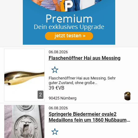
06.08.2026
Flaschenöffner Hai aus Messing
Merken
Flaschenöffner Hai aus Messing.
Sehr
guter Zustand, ohne große
Gebrauchsspuren.
Maße: Länge X Höhe
39 €
VB
18 X 3 cm.
Versand innerhalb
2
Deutschlands: 4,30€.
90425 Nürnberg
06.08.2026
Springerle Biedermeier ovale2
Medaillons fein um 1860 Nußbaum
5,5 x 13 cm Provenienz: Bäckerei
Gauss Bretten Baden Württemberg
Merken