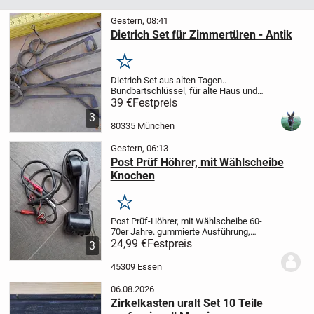
Gestern, 08:41
Dietrich Set für Zimmertüren - Antik
Merken
Dietrich Set aus alten Tagen..
Bundbartschlüssel, für alte Haus und
Zimmertüren, Nichtraucherhaushalt,
39 €
Festpreis
Besichtigung erwünscht, Verkaufspreis
3
39 € - Versand möglich (wird gut
80335 München
verpackt) 6 € -...
Gestern, 06:13
Post Prüf Höhrer, mit Wählscheibe
Knochen
Merken
Post Prüf-Höhrer, mit Wählscheibe 60-
70er Jahre.
gummierte Ausführung,
seltenes Exemplar.
24,99 €
Festpreis
PayPal erwünscht.
3
Versand: 6,99€
45309 Essen
06.08.2026
Zirkelkasten uralt Set 10 Teile