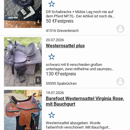
Merken
DR Schabracke + Mütze
Lag noch nie auf
dem Pferd
NP.70,-
Der Artikel ist noch da
solange er eingestellt ist,
50 €
Festpreis
biete noch viele
4
andere Artikel an
Pay Pal vorhanden
Die
Ware wird unter...
41516 Grevenbroich
20.07.2026
Westernsattel plus
Merken
schwarz mit 8 verschieden großen
unterlagen, zwei reithelme und zaumzeug
abzuholen kreis kh
130 €
Festpreis
6
55595 Spabrücken
19.07.2026
Barefoot Westernsattel Virginia Rose,
mit Bauchgurt
Merken
Westernsattel abzugeben. Wurde
farbenfroh verschönert.
Mit Bauchgurt