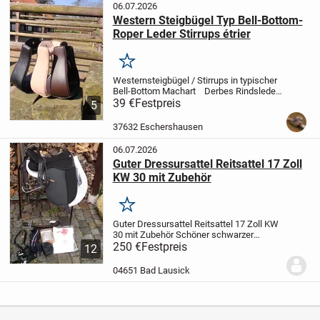
06.07.2026
Western Steigbügel Typ Bell-Bottom-
Roper Leder Stirrups étrier
Merken
Westernsteigbügel / Stirrups in typischer
Bell-Bottom Machart
Derbes Rindsleder
traditionell geschnürt. Die Stirrups sind so
39 €
Festpreis
5
gearbeitet, dass auch der Fuß eines
Mitteleuropäers samt Stiefel...
37632 Eschershausen
06.07.2026
Guter Dressursattel Reitsattel 17 Zoll
KW 30 mit Zubehör
Merken
Guter Dressursattel Reitsattel 17 Zoll KW
30 mit Zubehör
Schöner schwarzer
Dressursattel Sitzgröße 17 Zoll mit 30er
250 €
Festpreis
12
Kammerweite, mit selber wechselbarem
Kopfeisen, Hersteller Daslö bei Tattini,...
04651 Bad Lausick