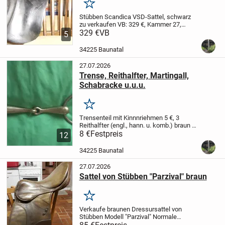
Merken
Stübben Scandica VSD-Sattel, schwarz
zu verkaufen VB: 329 €,
Kammer 27,
Sitzfläche 17,5 Zoll
329 €
VB
Abholung in Baunatal,
5
kann gegen Kaution ausprobiert werden
Beide Sättel sind in einem guten...
34225 Baunatal
27.07.2026
Trense, Reithalfter, Martingall,
Schabracke u.u.u.
Merken
Trensenteil mit Kinnnriehmen 5 €,
3
Reithalfter (engl., hann. u. komb.) braun 5
€,
8 €
Martingall (braun) 10 €,
Festpreis
Kopfnummern
12
für Turnier 5 €
Schabracke Eskadron
weiß, Springen, bordeaux...
34225 Baunatal
27.07.2026
Sattel von Stübben "Parzival" braun
Merken
Verkaufe braunen Dressursattel von
Stübben Modell "Parzival"
Normale
Sitzfläche, Kammer 30,5
gebraucht,