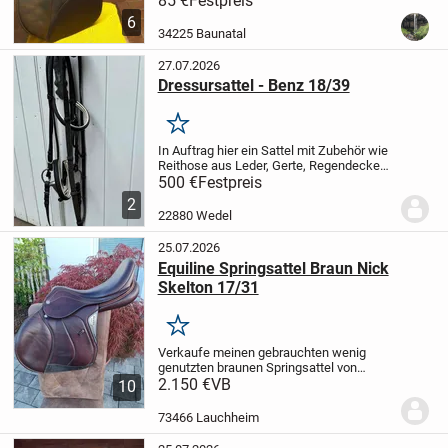
85 €
Festpreis
Sattelblätter wurden vom Sattler
6
teilerneuert
34225 Baunatal
27.07.2026
Dressursattel - Benz 18/39
Merken
In Auftrag hier ein Sattel mit Zubehör wie
Reithose aus Leder, Gerte, Regendecke
und Putzkasten.
Der Sattel ist inklusive
500 €
Festpreis
zwei Satteldecken, Steigbügeln, Gurten
2
sowie einem Sattelhalter.
500€
Verkauf...
22880 Wedel
25.07.2026
Equiline Springsattel Braun Nick
Skelton 17/31
Merken
Verkaufe meinen gebrauchten wenig
genutzten braunen Springsattel von
Equiline. Er hat die normalen
2.150 €
VB
10
Gebrauchsspuren, ist dennoch in einen
Top Zustand. Hinten hat er eine kleine
73466 Lauchheim
Beschädigung, die den...