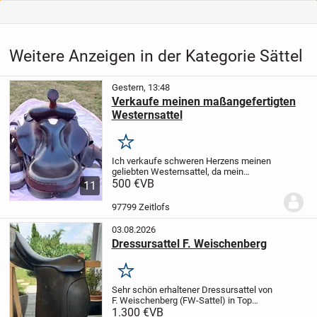
Weitere Anzeigen in der Kategorie Sättel
Gestern, 13:48
Verkaufe meinen maßangefertigten
Westernsattel
Merken
Ich verkaufe schweren Herzens meinen
geliebten Westernsattel, da mein
Haflinger inzwischen zu alt geworden ist
500 €
VB
11
und leider nicht mehr geritten werden
kann.
Der Sattel ist maßangefertigt,
97799 Zeitlofs
besteht aus...
03.08.2026
Dressursattel F. Weischenberg
Merken
Sehr schön erhaltener Dressursattel von
F. Weischenberg (FW-Sattel) in Top
Zustand. Der Sattel wurde 1 1/2 Jahre
1.300 €
VB