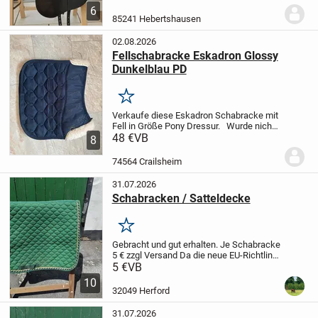
benutzt und weißt keine Defekte auf. Das
6
zeigen auch die Fotos. Sitzfläche 17"
85241 Hebertshausen
und...
02.08.2026
Fellschabracke Eskadron Glossy
Dunkelblau PD
Merken
Verkaufe diese Eskadron Schabracke mit
Fell in Größe Pony Dressur.
Wurde nicht
so oft genutzt und so gut es geht geputzt.
48 €
VB
8
Versandkosten übernimmt der Käufer.
Da
Privatverkauf keine Garantie,...
74564 Crailsheim
31.07.2026
Schabracken / Satteldecke
Merken
Gebracht und gut erhalten.
Je Schabracke
5 € zzgl Versand
Da die neue EU-Richtlinie
jetzt 1 Jahr Gewährleistung auch für
5 €
VB
Privatverkäufer vorsieht - soweit der
10
Verkäufer es nicht ausschließt...
32049 Herford
31.07.2026