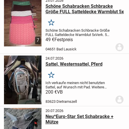
25.07.2026
Schöne Schabracken Schbracke
Größe FULL Satteldecke Warmblut 5x
Merken
Schöne Schabracken Schbracke Größe
FULL Satteldecke Warmblut 5x
Verk. 5
schöne Schabracken, in verschiedenen
49 €
Festpreis
7
Farben, alles Größe Full, verschiedene
Stepung, mit Zierbiese, alle noch
04651 Bad Lausick
ungenutzt, top...
24.07.2026
Sattel, Westernsattel, Pferd
Merken
Ich verkaufe meinen nicht benutzten
Sattel, auf Wunsch mit Pad. Weitere
Bilder sind auf Anfrage möglich. Geeignet
200 €
VB
für Warmblut.
Versand möglich.
1
83623 Dietramszell
20.07.2026
Neu*Euro-Star Set Schabracke +
Mütze