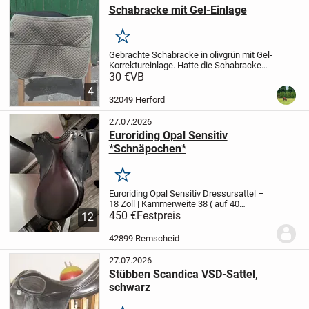
Schabracke mit Gel-Einlage
Merken
Gebrachte Schabracke in olivgrün mit Gel-
Korrektureinlage. Hatte die Schabracke
unter einem VSD Sattel mit 17 und 18
30 €
VB
Sitzgröße.
Ein paar Haare sind leider noch
4
vorhanden.
Da die neue EU-Richtlinie...
32049 Herford
27.07.2026
Euroriding Opal Sensitiv
*Schnäpochen*
Merken
Euroriding Opal Sensitiv Dressursattel –
18 Zoll | Kammerweite 38 ( auf 40
veränderbar)
450 €
Festpreis
Ich verkaufe meinen
12
gepflegten Euroriding Opal Sensitiv
Dressursattel in der Farbe Schwarz.
Der
42899 Remscheid
Sattel...
27.07.2026
Stübben Scandica VSD-Sattel,
schwarz