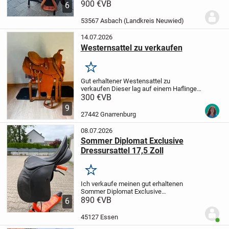
von Barefoot.
900 €
VB
Kann gerne persönlich
6
abgeholt werden. Beim Versand müsste
ich die Kosten erfragen.
Privat erkauf
53567 Asbach (Landkreis Neuwied)
ohne Garantie,...
14.07.2026
Westernsattel zu verkaufen
Merken
Gut erhaltener Westensattel zu
verkaufen
Dieser lag auf einem Haflinger
mit kurzem Rücken, Maße sind bei den
300 €
VB
Bildern dabei.
Fenderausrichtung
9
dabei,
Kinderfender 20€,
Gelsattelgurt
27442 Gnarrenburg
20€,
schwarzes...
08.07.2026
Sommer Diplomat Exclusive
Dressursattel 17,5 Zoll
Merken
Ich verkaufe meinen gut erhaltenen
Sommer Diplomat Exclusive
Dressursattel in 17,5 Zoll.
890 €
VB
Der Sattel
6
befindet sich in einem gepflegten
gebrauchten Zustand. Das Leder wurde
45127 Essen
Benut
regelmäßig gereinigt und...