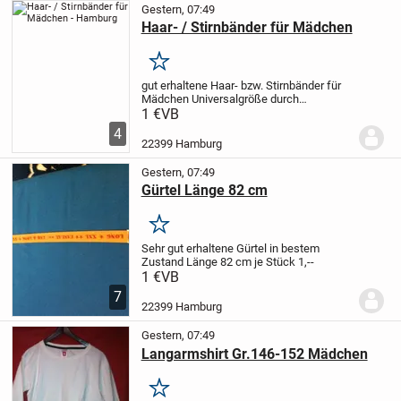
Gestern, 07:49
Haar- / Stirnbänder für Mädchen
Merken
gut erhaltene
Haar- bzw. Stirnbänder
für
Mädchen
Universalgröße durch
Gummizug
je Stück 1,--
Anbieter
1 €
VB
kontaktieren
4
22399 Hamburg
Gestern, 07:49
Gürtel Länge 82 cm
Merken
Sehr gut erhaltene Gürtel
in bestem
Zustand
Länge 82 cm
je Stück 1,--
1 €
VB
7
22399 Hamburg
Gestern, 07:49
Langarmshirt Gr.146-152 Mädchen
Merken