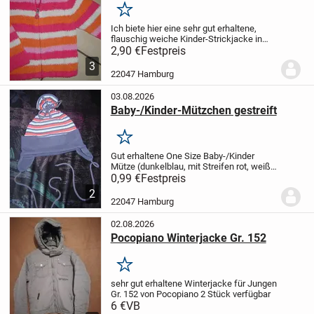
Merken
Ich biete hier eine sehr gut erhaltene,
flauschig weiche Kinder-Strickjacke in
Größe 110 zum Verkauf an. Wenig
2,90 €
Festpreis
getragen, 100% Polyester, bei 30 Grad
3
waschbar.
22047 Hamburg
03.08.2026
Baby-/Kinder-Mützchen gestreift
Merken
Gut erhaltene One Size Baby-/Kinder
Mütze (dunkelblau, mit Streifen rot, weiß,
hellblau) zu verkaufen. Durchmesser -
0,99 €
Festpreis
gerade gemessen- ca. 21,5 cm. Zum
2
Zubinden. 100% Baumwolle!
22047 Hamburg
02.08.2026
Pocopiano Winterjacke Gr. 152
Merken
sehr gut erhaltene
Winterjacke für Jungen
Gr. 152
von Pocopiano
2 Stück verfügbar
6 €
VB