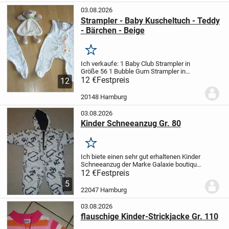
03.08.2026
Strampler - Baby Kuscheltuch - Teddy
- Bärchen - Beige
Merken
Ich verkaufe:
1 Baby Club Strampler in
Größe 56
1 Bubble Gum Strampler in
Größe 56
12 €
Festpreis
1 Baby Kuschel -Teddy -
12
Bärchentuch
Alle 3 Teile sind ohne
Flecken und ohne Mängel
20148 Hamburg
Versandkosten3 €
03.08.2026
Kinder Schneeanzug Gr. 80
Merken
Ich biete einen sehr gut erhaltenen Kinder
Schneeanzug der Marke Galaxie boutique
in Größe 80 (18 M) in weiß mit
12 €
Festpreis
dunkelblauem Muster (innen ganz
5
dunkelblau) an, der kaum in Gebrauch
22047 Hamburg
war. Der Anzug ist...
03.08.2026
flauschige Kinder-Strickjacke Gr. 110