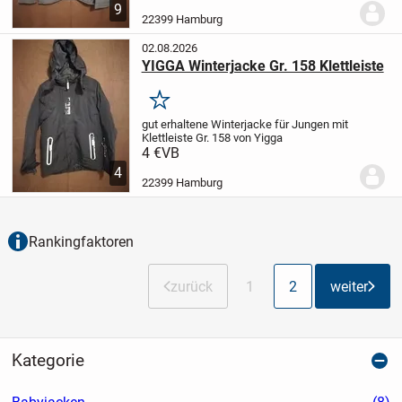
9
22399 Hamburg
02.08.2026
YIGGA Winterjacke Gr. 158 Klettleiste
Merken
gut erhaltene
Winterjacke für Jungen
mit
Klettleiste
Gr. 158
von Yigga
4 €
VB
4
22399 Hamburg
Rankingfaktoren
zurück
1
2
weiter
Kategorie