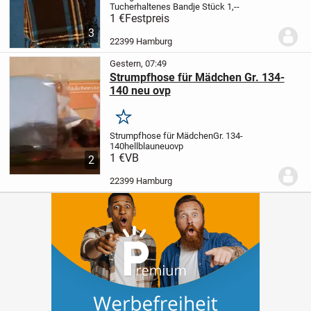
Tuch
erhaltenes Band
je Stück 1,--
1 €
Festpreis
3
22399 Hamburg
Gestern, 07:49
Strumpfhose für Mädchen Gr. 134-
140 neu ovp
Merken
Strumpfhose für Mädchen
Gr. 134-
140
hellblau
neu
ovp
1 €
VB
2
22399 Hamburg