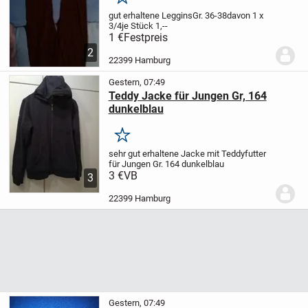
Merken
gut erhaltene Leggins
Gr. 36-38
davon 1 x
3/4
je Stück 1,--
1 €
Festpreis
2
22399 Hamburg
Gestern, 07:49
Teddy Jacke für Jungen Gr, 164
dunkelblau
Merken
sehr gut erhaltene
Jacke mit Teddyfutter
für Jungen
Gr. 164 dunkelblau
3 €
VB
3
22399 Hamburg
Gestern, 07:49