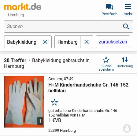
Postfach
mehr
Hamburg
Suchen
zurücksetzen
Babykleidung
Hamburg
schließen
schließen
28 Treffer
Babykleidung gebraucht in
Hamburg
Suche
Sortierung
speichern
Gestern, 07:49
H+M Kinderhandschuhe Gr. 146-152
hellblau
Merken
gut erhaltene
Kinderhandschuhe
Gr. 146-
152
hellblau
von H+M
1 €
VB
1
22399 Hamburg