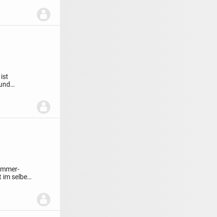
ist
 und
-immer-
t im selben