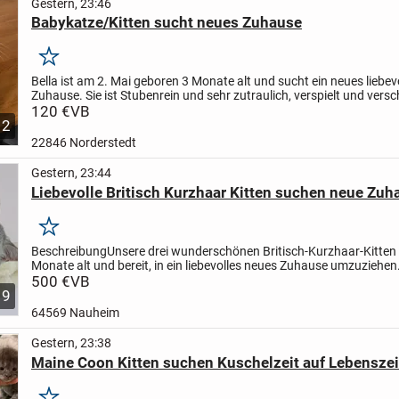
Gestern, 23:46
Babykatze/Kitten sucht neues Zuhause
Merken
Bella ist am 2. Mai geboren 3 Monate alt und sucht ein neues liebev
Zuhause. Sie ist Stubenrein und sehr zutraulich, verspielt und ver
Interesse oder Fragen gerne melden
120 €
VB
2
22846 Norderstedt
Gestern, 23:44
Liebevolle Britisch Kurzhaar Kitten suchen neue Zuh
Merken
Beschreibung
Unsere drei wunderschönen Britisch-Kurzhaar-Kitten 
Monate alt und bereit, in ein liebevolles neues Zuhause umzuziehen.
Kleinen wachsen mitten in unserer Familie auf und sind...
500 €
VB
9
64569 Nauheim
Gestern, 23:38
Maine Coon Kitten suchen Kuschelzeit auf Lebenszei