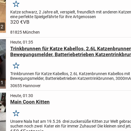
Merken
Katze schwarz, 2 Jahre alt, verspielt, freundlich mit anderen Katzen
eine perfekte Spielgefährte für ihre Artgenossen
320 €
VB
2
81825 München
Heute, 01:35
Trinkbrunnen für Katze Kabellos, 2.6L Katzenbrunnen
Bewegungsmelder, Batteriebetrieben Katzentrinkbru
3000mAh, Leise Wasserpumpe, Katzenbrunnen für d
Innenbereich
Merken
Trinkbrunnen für Katze Kabellos, 2.6L Katzenbrunnen Kabellos mit
Bewegungsmelder, Batteriebetrieben Katzentrinkbrunnen, 3000mAh
1
Wasserpumpe, Katzenbrunnen für den Innenbereich
Batteriebetrieb
30655 Hannover
Heute, 01:30
Main Coon Kitten
Merken
Unsere Nala hat am 19.5.26 drei zuckersüße Kitten zur Welt gebra
suchen noch zwei Kater ein für immer Zuhause! Die kleinen sind jet
Wochen alt ,wurden schon mehrmals Entwurmt und haben...