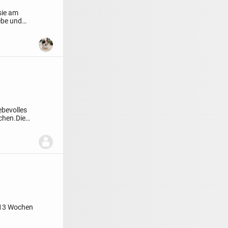
sie am
iebe und
ebevolles
chen.Die
13 Wochen