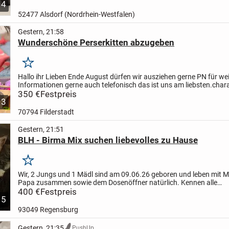
4
52477 Alsdorf (Nordrhein-Westfalen)
Gestern, 21:58
Wunderschöne Perserkitten abzugeben
Merken
Hallo ihr Lieben
Ende August dürfen wir ausziehen gerne PN für wei
Informationen gerne auch telefonisch das ist uns am liebsten.
chara
atemberaubend sehr lieb wir machen keinen...
350 €
Festpreis
3
70794 Filderstadt
Gestern, 21:51
BLH - Birma Mix suchen liebevolles zu Hause
Merken
Wir, 2 Jungs und 1 Mädl sind am 09.06.26 geboren und leben mit
Papa zusammen sowie dem Dosenöffner natürlich.
Kennen alle
Alltagsgeräusche, der Arzt sagt wir sind gesund, entwurmt und spie
400 €
Festpreis
5
93049 Regensburg
Gestern, 21:35
PushUp