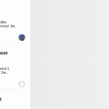
olles
schmust.
Bei
ause
sind 3
 Die
t