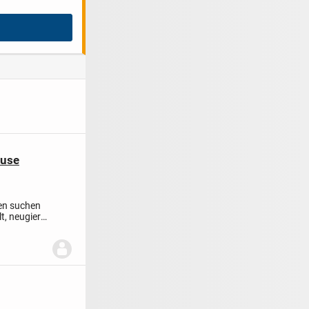
ause
en suchen
t, neugierig