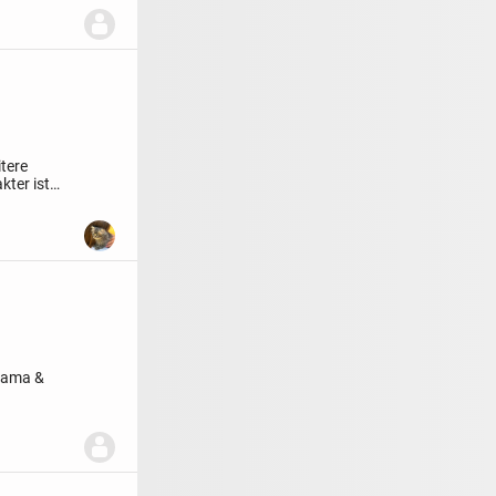
tere
kter ist
 Mama &
len...