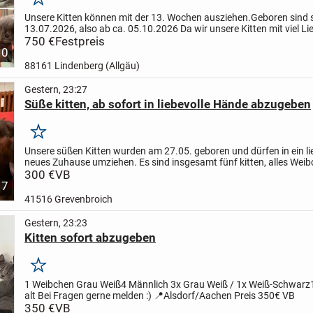
Merken
Unsere Kitten können mit der 13. Wochen ausziehen.
Geboren sind 
13.07.2026, also ab ca. 05.10.2026
Da wir unsere Kitten mit viel L
Fürsorge großziehen, ist es uns auch wichtig, dass...
750 €
Festpreis
10
88161 Lindenberg (Allgäu)
Gestern, 23:27
Süße kitten, ab sofort in liebevolle Hände abzugeben
Merken
Unsere süßen Kitten wurden am 27.05. geboren und dürfen in ein li
neues Zuhause umziehen. Es sind insgesamt fünf kitten, alles Weib
Kleinen wachsen bei uns mit viel Liebe auf und sind...
300 €
VB
7
41516 Grevenbroich
Gestern, 23:23
Kitten sofort abzugeben
Merken
1 Weibchen Grau Weiß
4 Männlich 3x Grau Weiß / 1x Weiß-Schwarz
alt
Bei Fragen gerne melden :)
📍Alsdorf/Aachen
Preis 350€ VB
350 €
VB