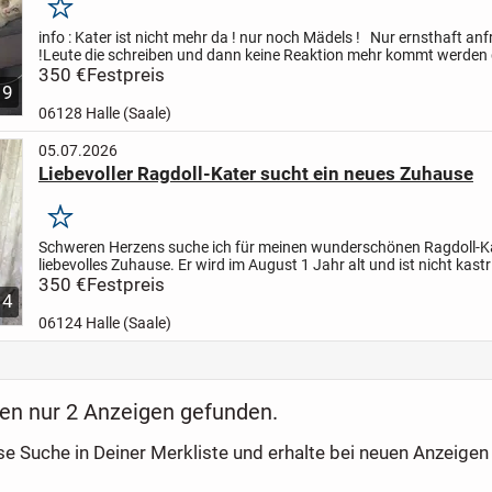
Merken
info : Kater ist nicht mehr da !
nur noch Mädels !
Nur ernsthaft an
!
Leute die schreiben und dann keine Reaktion mehr kommt werden
und blockiert!
350 €
Festpreis
Sowas geht gar nicht !!
Dieser...
9
06128 Halle (Saale)
05.07.2026
Liebevoller Ragdoll-Kater sucht ein neues Zuhause
Merken
Schweren Herzens suche ich für meinen wunderschönen Ragdoll-Ka
liebevolles Zuhause. Er wird im August 1 Jahr alt und ist nicht kastr
nicht geimpft. Er ist ein unglaublich lieber,...
350 €
Festpreis
4
06124 Halle (Saale)
en nur 2 Anzeigen gefunden.
se Suche in Deiner Merkliste und erhalte bei neuen Anzeigen 