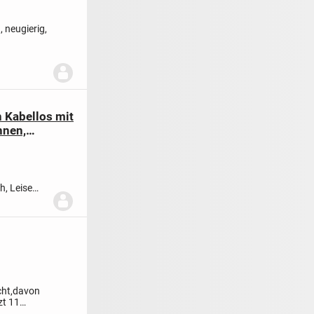
, neugierig,
 Kabellos mit
nnen,
en
, Leise
e...
cht,davon
zt 11