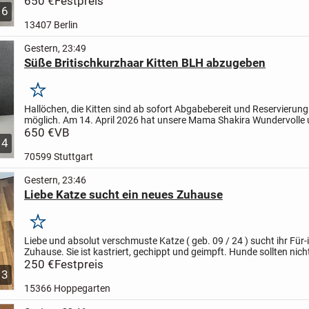
650 €
Festpreis
6
13407 Berlin
Gestern, 23:49
Süße Britischkurzhaar Kitten BLH abzugeben
Merken
Hallöchen,
die Kitten sind ab sofort Abgabebereit und Reservierung 
möglich.
Am 14. April 2026 hat unsere Mama Shakira Wundervolle
gesunde Kitten zur Welt gebracht.
650 €
VB
-1 männlichen Kitten in...
4
70599 Stuttgart
Gestern, 23:46
Liebe Katze sucht ein neues Zuhause
Merken
Liebe und absolut verschmuste Katze ( geb. 09 / 24 ) sucht ihr Für
Zuhause.
Sie ist kastriert, gechippt und geimpft.
Hunde sollten nich
Haushalt leben.
250 €
Festpreis
3
15366 Hoppegarten