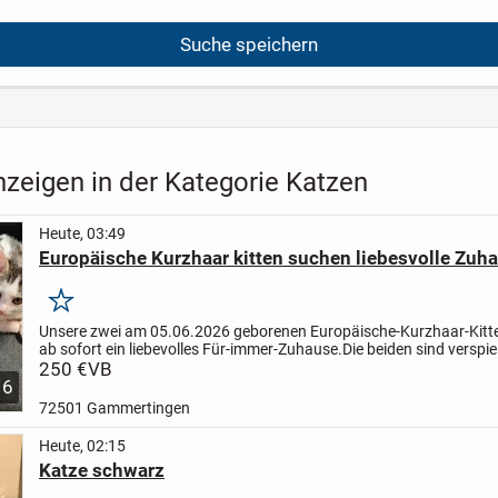
Suche speichern
zeigen in der Kategorie Katzen
Heute, 03:49
Europäische Kurzhaar kitten suchen liebesvolle Zuh
Merken
Unsere zwei am 05.06.2026 geborenen Europäische-Kurzhaar-Kitt
ab sofort ein liebevolles Für-immer-Zuhause.
Die beiden sind verspiel
und menschenbezogen. Sie wachsen gemeinsam im...
250 €
VB
6
72501 Gammertingen
Heute, 02:15
Katze schwarz