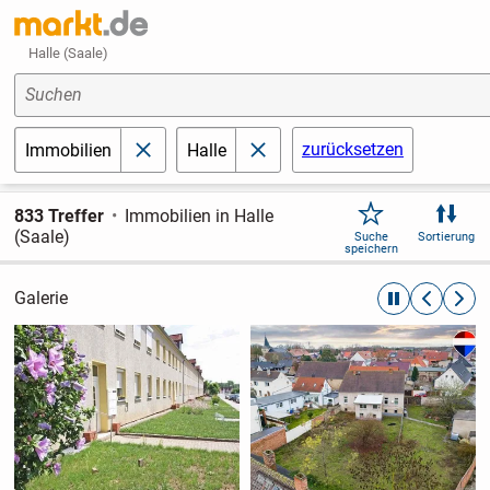
Halle (Saale)
Suchen
zurücksetzen
Immobilien
Halle
schließen
schließen
833 Treffer
Immobilien in Halle
(Saale)
Suche
Sortierung
speichern
Galerie
automatische R
zurückblät
weite