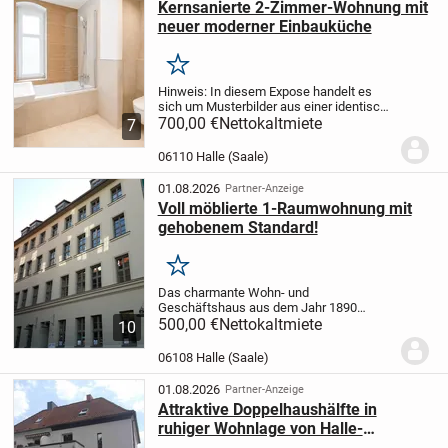
Kernsanierte 2-Zimmer-Wohnung mit
neuer moderner Einbauküche
Merken
Hinweis: In diesem Expose handelt es
sich um Musterbilder aus einer identisch
ausgestatteten Wohnung und um mit KI
700,00 €
Nettokaltmiete
7
bearbeitete Bilder, um das Endergebnis
bereits zu visualisieren. Zur Vermietung
06110 Halle (Saale)
steht...
01.08.2026
Partner-Anzeige
Voll möblierte 1-Raumwohnung mit
gehobenem Standard!
Merken
Das charmante Wohn- und
Geschäftshaus aus dem Jahr 1890
verbindet historischen Charakter mit
500,00 €
Nettokaltmiete
10
komfortabler Ausstattung. Ein Aufzug
sorgt für eine bequeme Erreichbarkeit
06108 Halle (Saale)
aller Wohnungen und Apartments,...
01.08.2026
Partner-Anzeige
Attraktive Doppelhaushälfte in
ruhiger Wohnlage von Halle-
Ammendorf/Beesen