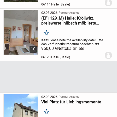
sich im Souterrain eines aufwendig...
06114 Halle (Saale)
02.08.2026
Partner-Anzeige
(EF1129_M) Halle: Kröllwitz,
preiswerte, hübsch möblierte
Wohnung in ruhigem Wohnhaus mit
Garten, Service inkl.
Merken
### Please note the availability date! Bitte
das Verfügbarkeitsdatum beachten! ###
möblierte Wohnung in Halle-Kröllwitz in
950,00 €
Nettokaltmiete
10
einem freistehenden Haus mit
gepflegtem Garten; im Garten sind
06120 Halle (Saale)
mehrere...
02.08.2026
Partner-Anzeige
Viel Platz für Lieblingsmomente
Merken