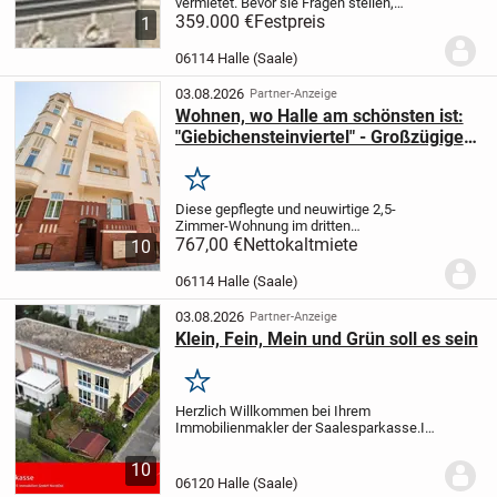
vermietet. Bevor sie Fragen stellen,
schauen Sie sich bitte das Video an,
359.000 €
Festpreis
1
lesen Sie den Text und laden Sie sich das
Exposee herunter. Dort werden die
06114 Halle (Saale)
meisten Fragen...
03.08.2026
Partner-Anzeige
Wohnen, wo Halle am schönsten ist:
"Giebichensteinviertel" - Großzügige
3-RW mit Küche
Merken
Diese gepflegte und neuwirtige 2,5-
Zimmer-Wohnung im dritten
Obergeschoss eines insgesamt
767,00 €
Nettokaltmiete
10
viergeschossigen Wohnhauses überzeugt
durch ihre durchdachte Raumaufteilung
06114 Halle (Saale)
und hochwertige Ausstattung. Auf...
03.08.2026
Partner-Anzeige
Klein, Fein, Mein und Grün soll es sein
Merken
Herzlich Willkommen bei Ihrem
Immobilienmakler der Saalesparkasse.
In
einer angenehm ruhigen und gepflegten
Wohnlage erwartet Sie dieses
10
Reihenendhaus, das durch seine
06120 Halle (Saale)
attraktive Ecklage, ein...