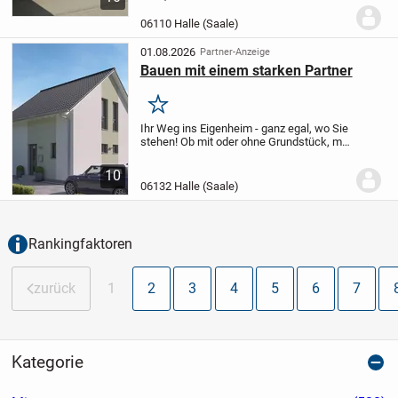
Straße 76/77 zum DORMERO Hotel- und
Kongresszentrum.
Dieses verfügt über
06110 Halle (Saale)
eine Innen- und...
01.08.2026
Partner-Anzeige
Bauen mit einem starken Partner
Merken
Ihr Weg ins Eigenheim - ganz egal, wo Sie
stehen! Ob mit oder ohne Grundstück, mit
oder ohne Förderung: Ich begleite Sie vom
ersten Schritt bis zum Einzug - inklusive
10
Grundstücksservice und individuel...
06132 Halle (Saale)
Rankingfaktoren
zurück
1
2
3
4
5
6
7
Kategorie