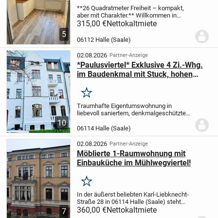
**26 Quadratmeter Freiheit – kompakt,
aber mit Charakter.** Willkommen in
Ihrem neuen Reich auf stolzen 26
315,00 €
Nettokaltmiete
Quadratmetern – hier wird kein Platz
5
verschwendet, sondern jeder Zentimeter
06112 Halle (Saale)
konsequent...
02.08.2026
Partner-Anzeige
*Paulusviertel* Exklusive 4 Zi.-Whg.
im Baudenkmal mit Stuck, hohen
Decken und zwei Balkonen,
bezugsfrei ab 01.09.2026
Merken
Traumhafte Eigentumswohnung in
liebevoll saniertem, denkmalgeschütztem
MFH (Sanierung in 2000) mit insgesamt 8
10
Wohneinheiten.
Kein Instandhaltungsstau,
06114 Halle (Saale)
sehr gepflegt.
Das aktuelle Mietverhältnis
ist...
02.08.2026
Partner-Anzeige
Möblierte 1-Raumwohnung mit
Einbauküche im Mühlwegviertel!
Merken
In der äußerst beliebten Karl-Liebknecht-
Straße 28 in 06114 Halle (Saale) steht
eine möblierte 1-Raumwohnung mit ca. 35
360,00 €
Nettokaltmiete
7
m² zur Vermietung. Das Zimmer befindet