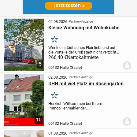
02.08.2026
Partner-Anzeige
Kleine Wohnung mit Wohnküche
Merken
Wer kleinstädtisches Flair liebt und auf
die Vorteile der Großstadt nicht verzichten
will,
für den ist hier, im Ortsteil
266,40 €
Nettokaltmiete
Ammendorf, der richtige Platz zum
5
Wohnen. Die sanierten Wohnungen mit
06132 Halle (Saale)
schönen...
02.08.2026
Partner-Anzeige
DHH mit viel Platz im Rosengarten
Merken
Herzlich Willkommen bei Ihrem
Immobilienmakler der
Saalesparkasse.
Dieses Einfamilienhaus
bietet beste Voraussetzungen für alle, die
10
ein Zuhause mit großzügigem
06132 Halle (Saale)
Platzangebot, vielseitigen Nutzungsmög...
01.08.2026
Partner-Anzeige