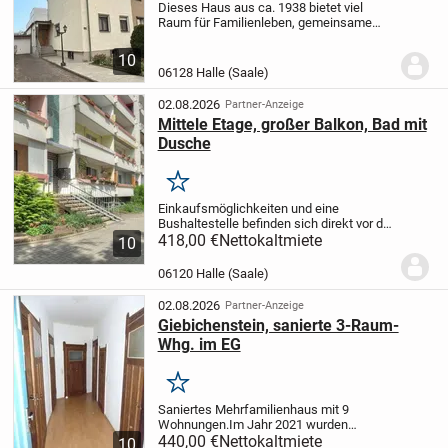
Dieses Haus aus ca. 1938 bietet viel
Raum für Familienleben, gemeinsame
Zeit und neue Wohnideen. Mit ca. 120 m²
Wohnfläche verteilen sich insgesamt
10
sechs gut nutzbare Räume über mehrere
06128 Halle (Saale)
Ebenen und...
02.08.2026
Partner-Anzeige
Mittele Etage, großer Balkon, Bad mit
Dusche
Merken
Einkaufsmöglichkeiten und eine
Bushaltestelle befinden sich direkt vor der
Haustür.
418,00 €
Nettokaltmiete
10
06120 Halle (Saale)
02.08.2026
Partner-Anzeige
Giebichenstein, sanierte 3-Raum-
Whg. im EG
Merken
Saniertes Mehrfamilienhaus mit 9
Wohnungen.
Im Jahr 2021 wurden
straßenseitig 3-fach verglaste
440,00 €
Nettokaltmiete
10