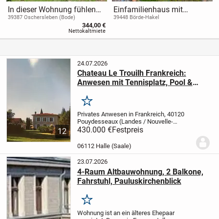
In dieser Wohnung fühlen
Einfamilienhaus mit
Sie sich zu Hause!
Perspektive & weitläufigem
39387 Oschersleben (Bode)
39448 Börde-Hakel
344,00 €
Grundstück
Nettokaltmiete
24.07.2026
Chateau Le Trouilh Frankreich:
Anwesen mit Tennisplatz, Pool &
Park
Merken
Privates Anwesen in Frankreich, 40120
Pouydesseaux (Landes / Nouvelle-
Aquitaine), Provisionsfreier Privatverkauf
430.000 €
Festpreis
12
aus Altersgründen.
Eckdaten:
- Kaufpreis:
430.000 EUR
- Wohnfläche: ca. 256 m²
-...
06112 Halle (Saale)
23.07.2026
4-Raum Altbauwohnung, 2 Balkone,
Fahrstuhl, Pauluskirchenblick
Merken
Wohnung ist an ein älteres Ehepaar