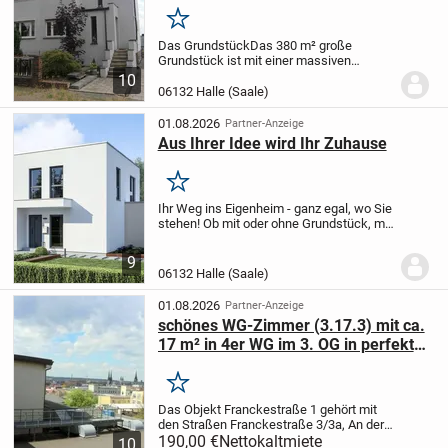
Merken
Das Grundstück
Das 380 m² große
Grundstück ist mit einer massiven
Doppelhaushälfte sowie einer
10
großzügigen Garage mit Nebengelass
06132 Halle (Saale)
bebaut. Vor der Garage befinden sich zwei
zusätzliche Pkw-Stellplätze....
01.08.2026
Partner-Anzeige
Aus Ihrer Idee wird Ihr Zuhause
Merken
Ihr Weg ins Eigenheim - ganz egal, wo Sie
stehen! Ob mit oder ohne Grundstück, mit
oder ohne Förderung: Ich begleite Sie vom
ersten Schritt bis zum Einzug - inklusive
9
Grundstücksservice und individuel...
06132 Halle (Saale)
01.08.2026
Partner-Anzeige
schönes WG-Zimmer (3.17.3) mit ca.
17 m² in 4er WG im 3. OG in perfekter
Lage
Merken
Das Objekt Franckestraße 1 gehört mit
den Straßen Franckestraße 3/3a, An der
Waisenhausmauer 11 und Leipziger
190,00 €
Nettokaltmiete
10