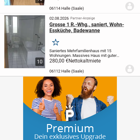
Kunstoffenster mit hohem Schall- und
Wärmeschutz eingebaut.
06114 Halle (Saale)
02.08.2026
Partner-Anzeige
Grosse 1 R.-Whg., saniert, Wohn-
Essküche, Badewanne
Merken
Saniertes Mehrfamilienhaus mit 15
Wohnungen. Massives Haus mit guter
Dämmung und geringem
280,00 €
Nettokaltmiete
10
Energieverbrauch. Hinterhof mit Garten
und Grillplatz zur allgemeinen Nutzung.
06112 Halle (Saale)