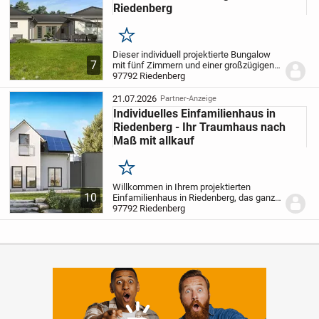
Riedenberg
Merken
Dieser individuell projektierte Bungalow
7
mit fünf Zimmern und einer großzügigen
Wohnfläche von 171,56 m² auf einem 868
97792 Riedenberg
m² großen Grundstück in Riedenberg
ermöglicht Ihnen, Ihre persönlichen
21.07.2026
Partner-Anzeige
Wünsche...
Individuelles Einfamilienhaus in
Riedenberg - Ihr Traumhaus nach
Maß mit allkauf
Merken
Willkommen in Ihrem projektierten
10
Einfamilienhaus in Riedenberg, das ganz
nach Ihren Wünschen und Vorstellungen
97792 Riedenberg
gestaltet wird. Dieses moderne Zuhause
mit 5.0 Zimmern auf zwei Etagen bietet
Ihnen mit...