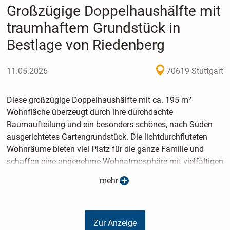
Großzügige Doppelhaushälfte mit
traumhaftem Grundstück in
Bestlage von Riedenberg
11.05.2026
70619 Stuttgart
Diese großzügige Doppelhaushälfte mit ca. 195 m²
Wohnfläche überzeugt durch ihre durchdachte
Raumaufteilung und ein besonders schönes, nach Süden
ausgerichtetes Gartengrundstück. Die lichtdurchfluteten
Wohnräume bieten viel Platz für die ganze Familie und
schaffen eine angenehme Wohnatmosphäre mit vielfältigen
Gestaltungsmöglichkeiten.
mehr
Das Haus ist voll unterkellert und bietet damit zusätzliche
Nutzflächen, die sich flexibel als Hobbyraum, Werkstatt,
Zur Anzeige
Fitnessbereich oder Stauraum nutzen lassen. Auch hier