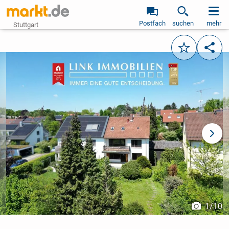
Postfach
suchen
mehr
Stuttgart
Merken
Teile
vorheriges Bild
näch
1
/
10