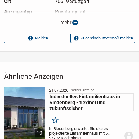
Ort
70619 Stuttgart
Anzeigen­typ
Privatangebot
Anzeigen­datum
11.05.2026
mehr
Anzeigen­kennung
24ae50f3
Melden
Jugendschutzverstoß melden
Aufrufe dieser
17
Anzeige
Kategorie
Immobilien
›
Kaufen
›
Häuser
Ähnliche Anzeigen
21.07.2026
Partner-Anzeige
Individuelles Einfamilienhaus in
Riedenberg - flexibel und
zukunftssicher
Merken
In Riedenberg erwartet Sie dieses
10
projektierte Einfamilienhaus mit 5
Zimmern und einer großzügigen
97792 Riedenberg