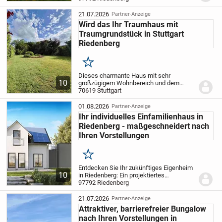
Wohnfläche von 173,12 m² -
maßgeschneidert nach Ihren
21.07.2026
Partner-Anzeige
Vorstellungen. Das 645 m² große
Wird das Ihr Traumhaus mit
Grundstück...
Traumgrundstück in Stuttgart
Riedenberg
Merken
Dieses charmante Haus mit sehr
10
großzügigem Wohnbereich und dem
einzigartigen Blick in den riesigen Garten
70619 Stuttgart
mit fast 1.000 m² großen Grundstück wird
sie begeistern. Ein Kamin verspricht im
01.08.2026
Partner-Anzeige
Winter...
Ihr individuelles Einfamilienhaus in
Riedenberg - maßgeschneidert nach
Ihren Vorstellungen
Merken
Entdecken Sie Ihr zukünftiges Eigenheim
10
in Riedenberg: Ein projektiertes
Einfamilienhaus, das ganz nach Ihren
97792 Riedenberg
Wünschen gestaltet werden kann. Mit
fünf Zimmern, verteilt auf zwei Ebenen,
21.07.2026
Partner-Anzeige
genießen Sie...
Attraktiver, barrierefreier Bungalow
nach Ihren Vorstellungen in