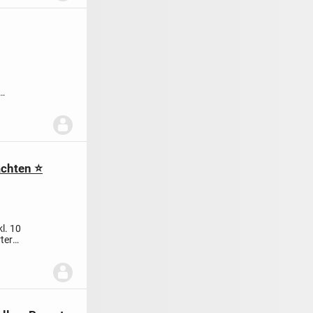
achten ⭐
l. 10
ter