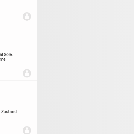
l Sole.
hme
s
Zustand