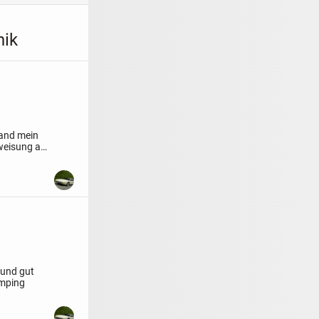
nik
tand mein
weisung auf
 und gut
amping