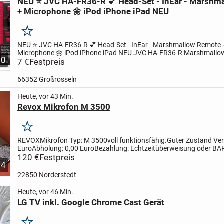
NEU ⭐ JVC HA-FR36-R 💕 Head-Set - InEar - Marshm
+ Microphone 🌼 iPod iPhone iPad NEU
Merken
NEU ⭐ JVC HA-FR36-R 💕 Head-Set - InEar - Marshmallow Remote 
Microphone 🌼 iPod iPhone iPad NEU
JVC HA-FR36-R Marshmallo
10
Microphone
7 €
Festpreis
iPod iPhone iPad NEU
NEU in ungeöffneter Original-V..
66352 Großrosseln
Heute, vor 43 Min.
Revox Mikrofon M 3500
Merken
REVOX
Mikrofon
Typ: M 3500
voll funktionsfähig.
Guter Zustand
Ver
Euro
Abholung: 0,00 Euro
Bezahlung: Echtzeitüberweisung oder BAR
Abholung (22850 Norderstedt)
120 €
Festpreis
4
22850 Norderstedt
Heute, vor 46 Min.
LG TV inkl. Google Chrome Cast Gerät