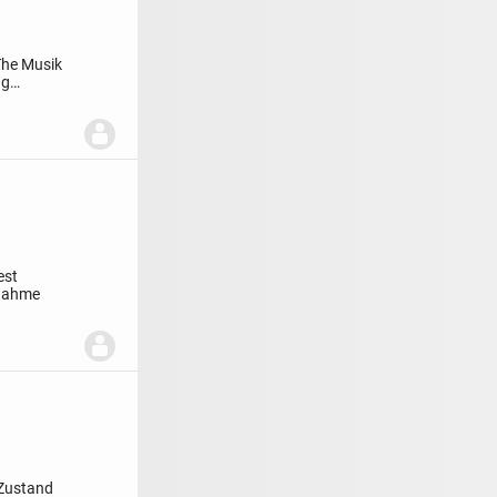
The Musik
ng
est
knahme
Zustand