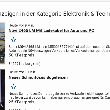
zeigen in der Kategorie Elektronik & Tech
Heute, vor 9 Min.
Nüvi 2465 LM Mit Ladekabel für Auto und PC
Merken
Super Müvi 2465 LM s / n 3550018577 Nüfi ist auf dem neusten S
Auto hat ein Nüvi deswegen Verkaufe ich es
Verkaufe nur per Über
meine Bank
50 €
Festpreis
so wie gesehen so Gekauft
7
84559 Kraiburg (Inn)
Heute, vor 10 Min.
Neues Schnurloses Bügeleisen
Merken
Neues Schnurloses Dampfbügeleisen zu Verkaufen leicht super toll
hab leider zwei davon kann aber nur eins brauchen geeignet für C
25 €
Festpreis
6