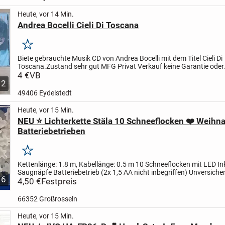
Heute, vor 14 Min.
Andrea Bocelli Cieli Di Toscana
Merken
Biete gebrauchte Musik CD von Andrea Bocelli mit dem Titel Cieli Di
Toscana.
Zustand sehr gut
MFG
Privat Verkauf keine Garantie oder
Rücknahme
4 €
VB
2
49406 Eydelstedt
Heute, vor 15 Min.
NEU ⭐ Lichterkette Stäla 10 Schneeflocken ❤️ Weihn
Batteriebetrieben
Merken
Kettenlänge: 1.8 m, Kabellänge: 0.5 m
10 Schneeflocken mit LED
Ink
Saugnäpfe
Batteriebetrieb (2x 1,5 AA nicht inbegriffen)
Unversicher
6
Versand 3,10
4,50 €
Festpreis
Versicherter Versand 4,50
66352 Großrosseln
Heute, vor 15 Min.