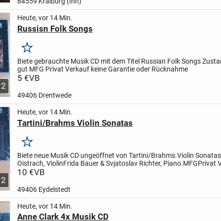
84559 Kraiburg (Inn)
Heute, vor 14 Min.
Russisn Folk Songs
Merken
Biete gebrauchte Musik CD mit dem Titel Russian Folk Songs
Zusta
gut
MFG
Privat Verkauf keine Garantie oder Rücknahme
5 €
VB
2
49406 Drentwede
Heute, vor 14 Min.
Tartini/Brahms Violin Sonatas
Merken
Biete neue Musik CD ungeöffnet von Tartini/Brahms.
Violin Sonata
Oistrach, Violin
Frida Bauer & Svjatoslav Richter, Piano.
MFG
Privat 
keine Garantie oder Rücknahme
10 €
VB
2
49406 Eydelstedt
Heute, vor 14 Min.
Anne Clark 4x Musik CD