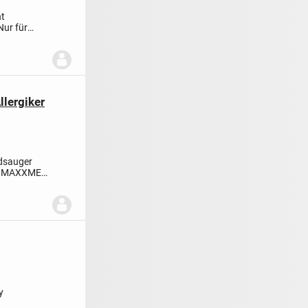
ht
Nur für
llergiker
ndsauger
t
MAXXMEE
y