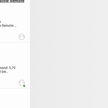
allow Remote
+
w Remote +
.
sand: 5,79
 bei
Benutzer ist online