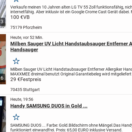
Merken
Verkaufe meinen 10 Jahren alten LG TV 55 Zoll funktionsfähig, nic
internetfähig. Aber inklusiv ist ein Google Crome Cast Gerät dabei. 
Selbstabholer.
100 €
VB
3
75179 Pforzheim
Heute, vor 52 Min.
Milben Sauger UV Licht Handstaubsauger Entferner A
Handsauger
Merken
Milben Sauger UV Licht Handstaubsauger Entferner Allergiker Ha
MAXXMEE
dreimal benutzt
Original Garantiebeleg wird mitgeliefer
6
Milben-Handstaubsauger mit UV-C Licht - 300 W -...
29 €
Festpreis
70435 Stuttgart
Heute, 19:56
Handy SAMSUNG DUOS in Gold ...
Merken
SAMSUNG DUOS ... Farbe: Gold.
Bildschirm ohne Mängel.
Das Hand
funktioniert einwandfrei.
Preis: 65,00 EURO inklusive Versand.