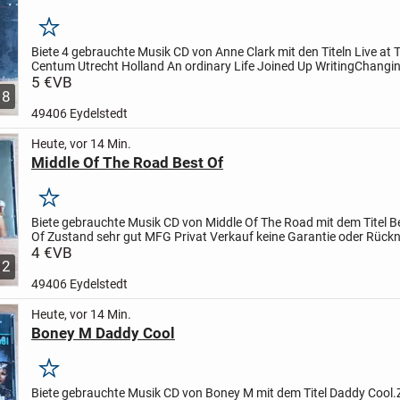
Merken
Biete 4 gebrauchte Musik CD von Anne Clark mit den Titeln
Live at 
Centum Utrecht Holland
An ordinary Life
Joined Up Writing
Changi
Places
5 €
VB
Zustand sehr gut Preis pro Stück
MFG
Privat...
8
49406 Eydelstedt
Heute, vor 14 Min.
Middle Of The Road Best Of
Merken
Biete gebrauchte Musik CD von Middle Of The Road mit dem Titel B
Of
Zustand sehr gut
MFG
Privat Verkauf keine Garantie oder Rüc
4 €
VB
2
49406 Eydelstedt
Heute, vor 14 Min.
Boney M Daddy Cool
Merken
Biete gebrauchte Musik CD von Boney M mit dem Titel Daddy Cool.