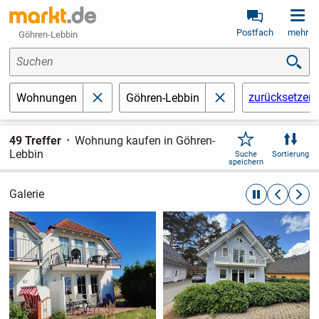
Postfach
mehr
Göhren-Lebbin
Suchen
zurücksetzen
Wohnungen
Göhren-Lebbin
schließen
schließen
49 Treffer
Wohnung kaufen in Göhren-
Lebbin
Suche
Sortierung
speichern
Galerie
automatische R
zurückblät
weite