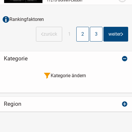
17213 Göhren-Lebbin
erwartet Sie eine durchdachte
Raumaufteilung mit 2 Zimmern,...
Rankingfaktoren
zurück
1
2
3
weiter
Kategorie
Kategorie ändern
Region