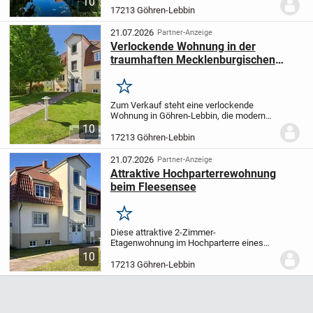
10
mit einer Wohnfläche von 67,50 m² im 1.
17213 Göhren-Lebbin
Obergeschoss der beliebten
Fischerhäuser. Das...
21.07.2026
Partner-Anzeige
Verlockende Wohnung in der
traumhaften Mecklenburgischen
Seenlandschaft - Natur, Komfort und
Ruhe
Merken
Zum Verkauf steht eine verlockende
Wohnung in Göhren-Lebbin, die modernen
Wohnkomfort mit einer der beliebtesten
10
Urlaubsregionen Mecklenburgs verbindet.
17213 Göhren-Lebbin
Diese ansprechende Immobilie wurde im
Jahr 2000...
21.07.2026
Partner-Anzeige
Attraktive Hochparterrewohnung
beim Fleesensee
Merken
Diese attraktive 2-Zimmer-
Etagenwohnung im Hochparterre eines
gepflegten Wohnhauses aus dem Jahr
10
2000 überzeugt durch eine angenehme
17213 Göhren-Lebbin
Wohnatmosphäre, eine durchdachte
Raumaufteilung und vielseitige...