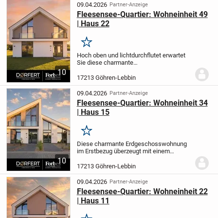
modernen Bad. Die...
09.04.2026
Partner-Anzeige
Fleesensee-Quartier: Wohneinheit 49
| Haus 22
Merken
Hoch oben und lichtdurchflutet erwartet
Sie diese charmante
Dachgeschosswohnung im Erstbezug in
10
der idyllischen Gemeinde Göhren-Lebbin.
17213 Göhren-Lebbin
Auf einer Wohnfläche von ca. 64,21 m²
verteilen sich zwei...
09.04.2026
Partner-Anzeige
Fleesensee-Quartier: Wohneinheit 34
| Haus 15
Merken
Diese charmante Erdgeschosswohnung
im Erstbezug überzeugt mit einem
durchdachten Grundriss auf 59,51 m²
10
Wohnfläche. Die helle 2-Zimmer-
17213 Göhren-Lebbin
Wohnung verfügt über ein Schlafzimmer
sowie ein modernes...
09.04.2026
Partner-Anzeige
Fleesensee-Quartier: Wohneinheit 22
| Haus 11