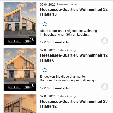
modernes...
09.04.2026
Partner-Anzeige
Fleesensee-Quartier: Wohneinheit 32
| Haus 15
Merken
Diese charmante Erdgeschosswohnung
im beschaulichen Göhren-Lebbin
überzeugt beim Erstbezug mit einer
10
durchdachten Raumaufteilung auf 54,57
17213 Göhren-Lebbin
m². Die helle 2-Zimmer-Wohnung verfügt
über ein komfortables...
09.04.2026
Partner-Anzeige
Fleesensee-Quartier: Wohneinheit 12
| Haus 6
Merken
Entdecken Sie diese charmante
Dachgeschosswohnung im Erstbezug in
der idyllischen Gemeinde Göhren-Lebbin.
10
Auf einer Wohnfläche von ca. 64,56 m²
17213 Göhren-Lebbin
erwartet Sie ein durchdachter Grundriss
mit 2 Zimmern,...
09.04.2026
Partner-Anzeige
Fleesensee-Quartier: Wohneinheit 23
| Haus 12