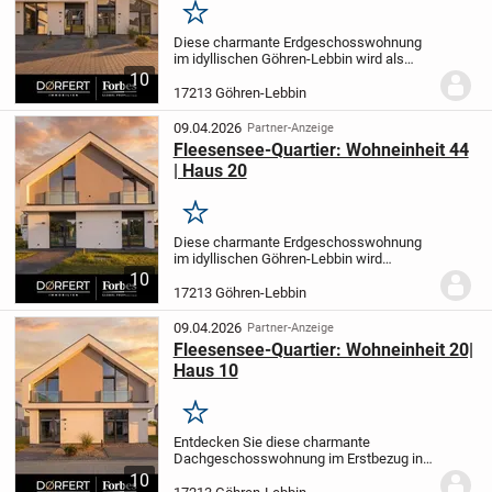
Merken
Diese charmante Erdgeschosswohnung
im idyllischen Göhren-Lebbin wird als
Erstbezug angeboten und überzeugt auf
10
54,55 m² mit einer durchdachten
17213 Göhren-Lebbin
Raumaufteilung. Die 2-Zimmer-Wohnung
verfügt über ein...
09.04.2026
Partner-Anzeige
Fleesensee-Quartier: Wohneinheit 44
| Haus 20
Merken
Diese charmante Erdgeschosswohnung
im idyllischen Göhren-Lebbin wird
erstmals zum Kauf angeboten und
10
überzeugt auf 60,37 m² mit einer
17213 Göhren-Lebbin
durchdachten Raumaufteilung. Die 2-
Zimmer-Wohnung verfügt über ein...
09.04.2026
Partner-Anzeige
Fleesensee-Quartier: Wohneinheit 20|
Haus 10
Merken
Entdecken Sie diese charmante
Dachgeschosswohnung im Erstbezug in
der idyllischen Gemeinde Göhren-Lebbin.
10
Auf einer Wohnfläche von 64,74 m²