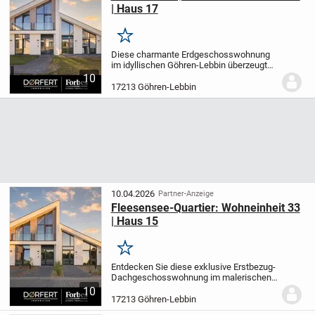
| Haus 17
Merken
Diese charmante Erdgeschosswohnung
im idyllischen Göhren-Lebbin überzeugt
mit einem durchdachten Grundriss auf
10
60,88 m² Wohnfläche. Die Wohnung wird
17213 Göhren-Lebbin
im Erstbezug übergeben und bietet zwei
Zimmer, ein...
10.04.2026
Partner-Anzeige
Fleesensee-Quartier: Wohneinheit 33
| Haus 15
Merken
Entdecken Sie diese exklusive Erstbezug-
Dachgeschosswohnung im malerischen
Göhren-Lebbin. Auf 54,46 m² erwartet Sie
10
ein durchdachter Grundriss mit 2
17213 Göhren-Lebbin
Zimmern, 1 Schlafzimmer und einem