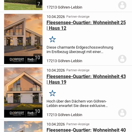
aktuell als Ferienwohnung vermietet. Sie
7
befindet sich im 1. Obergeschoss eines
17213 Göhren-Lebbin
Mehrfamilienhauses, welches im Jahr
2000...
10.04.2026
Partner-Anzeige
Fleesensee-Quartier: Wohneinheit 25
| Haus 12
Merken
Diese charmante Erdgeschosswohnung
im Erstbezug überzeugt mit einer
durchdachten Raumaufteilung auf 60,09
10
m² Wohnfläche. Die 2-Zimmer-Wohnung
17213 Göhren-Lebbin
verfügt über ein Schlafzimmer sowie ein
modernes...
10.04.2026
Partner-Anzeige
Fleesensee-Quartier: Wohneinheit 43
| Haus 19
Merken
Hoch über den Dächern von Göhren-
Lebbin erwartet Sie diese exklusive
Dachgeschosswohnung im Erstbezug.
10
Auf einer großzügigen Wohnfläche von
17213 Göhren-Lebbin
64,35 m² verteilen sich zwei helle Zimmer,
ein komfortables...
10.04.2026
Partner-Anzeige
Fleesensee-Quartier: Wohneinheit 40