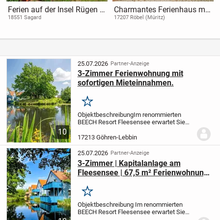
Ferien auf der Insel Rügen -
Charmantes Ferienhaus mit
Wohnung mit freien
zwei Ferienwohnungen in
18551 Sagard
17207 Röbel (Müritz)
Wasserblick!
Röbel/Müritz
25.07.2026
Partner-Anzeige
3-Zimmer Ferienwohnung mit
sofortigen Mieteinnahmen.
Merken
Objektbeschreibung
Im renommierten
BEECH Resort Fleesensee erwartet Sie
diese stilvoll eingerichtete Ferienwohnung
10
mit einer Wohnfläche von 67,50 m² im 1.
17213 Göhren-Lebbin
Obergeschoss der beliebten
Fischerhäuser....
25.07.2026
Partner-Anzeige
3-Zimmer | Kapitalanlage am
Fleesensee | 67,5 m² Ferienwohnung
im BEECH Resort | 1. OG
Merken
Objektbeschreibung Im renommierten
BEECH Resort Fleesensee erwartet Sie
diese stilvoll eingerichtete Ferienwohnung