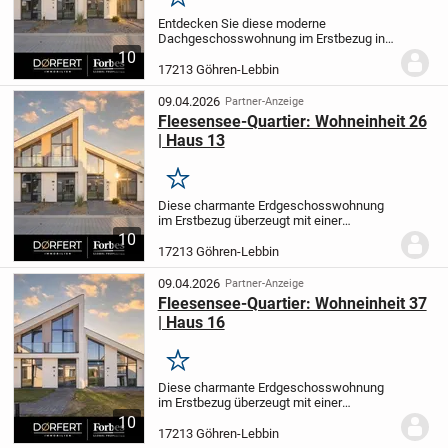
Merken
Entdecken Sie diese moderne
Dachgeschosswohnung im Erstbezug in
der idyllischen Gemeinde Göhren-Lebbin.
10
Auf 54,31 m² verteilen sich zwei Zimmer,
17213 Göhren-Lebbin
ein Schlafzimmer sowie ein Badezimmer -
ideal für...
09.04.2026
Partner-Anzeige
Fleesensee-Quartier: Wohneinheit 26
| Haus 13
Merken
Diese charmante Erdgeschosswohnung
im Erstbezug überzeugt mit einer
durchdachten Raumaufteilung auf 54,48
10
m² Wohnfläche. Die 2-Zimmer-Wohnung
17213 Göhren-Lebbin
verfügt über ein Schlafzimmer sowie ein
modernes...
09.04.2026
Partner-Anzeige
Fleesensee-Quartier: Wohneinheit 37
| Haus 16
Merken
Diese charmante Erdgeschosswohnung
im Erstbezug überzeugt mit einer
durchdachten Raumaufteilung auf 60,84
10
m² Wohnfläche. Die 2-Zimmer-Wohnung
17213 Göhren-Lebbin
verfügt über ein Schlafzimmer sowie ein