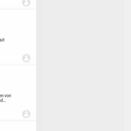
gut
en von
nd