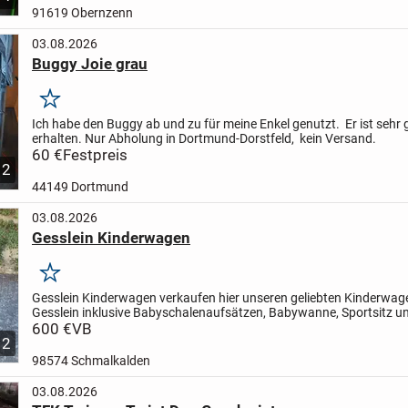
91619 Obernzenn
03.08.2026
Buggy Joie grau
Merken
Ich habe den Buggy ab und zu für meine Enkel genutzt. Er ist sehr 
erhalten.
Nur Abholung in Dortmund-Dorstfeld, kein Versand.
60 €
Festpreis
2
44149 Dortmund
03.08.2026
Gesslein Kinderwagen
Merken
Gesslein Kinderwagen
verkaufen hier unseren geliebten Kinderwag
Gesslein inklusive Babyschalenaufsätzen, Babywanne, Sportsitz u
Buggyaufsatz der bis mindestens 3 Jahre (Kindesalter) genutzt...
600 €
VB
12
98574 Schmalkalden
03.08.2026