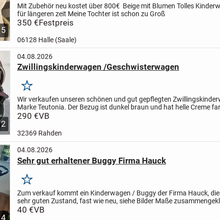
Mit Zubehör neu kostet über 800€ Beige mit Blumen Tolles Kinder
für längeren zeit
Meine Tochter ist schon zu Groß
350 €
Festpreis
5
06128 Halle (Saale)
04.08.2026
Zwillingskinderwagen /Geschwisterwagen
Merken
Wir verkaufen unseren schönen und gut gepflegten Zwillingskinde
Marke Teutonia. Der Bezug ist dunkel braun und hat helle Creme fa
punkte.
290 €
VB
Wir haben ihn sowohl im Haus als auch draußen...
2
32369 Rahden
04.08.2026
Sehr gut erhaltener Buggy Firma Hauck
Merken
Zum verkauf kommt ein Kinderwagen / Buggy der Firma Hauck, dies
sehr guten Zustand, fast wie neu, siehe Bilder
Maße zusammengekla
54 x 38 cm
40 €
VB
Maße aufgebaut 92 x 52 x 106 cm
...
4