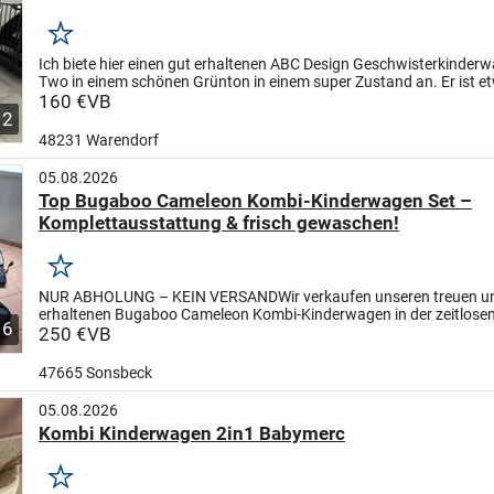
Merken
Ich biete hier einen gut erhaltenen ABC Design Geschwisterkinder
Two in einem schönen Grünton in einem super Zustand an. Er ist e
Jahre alt und hat uns treue Dienste geleistet. Dieser...
160 €
VB
12
48231 Warendorf
05.08.2026
Top Bugaboo Cameleon Kombi-Kinderwagen Set –
Komplettausstattung & frisch gewaschen!
Merken
NUR ABHOLUNG – KEIN VERSAND
Wir verkaufen unseren treuen u
erhaltenen Bugaboo Cameleon Kombi-Kinderwagen in der zeitlose
6
Farbkombination Schwarz/Grau.
250 €
VB
Das Set ist perfekt als Erstausstat
47665 Sonsbeck
05.08.2026
Kombi Kinderwagen 2in1 Babymerc
Merken