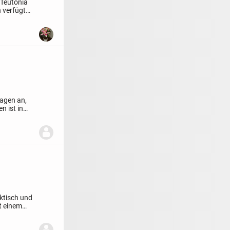
 Teutonia
 verfügt
wagen an,
n ist in
aktisch und
t einem