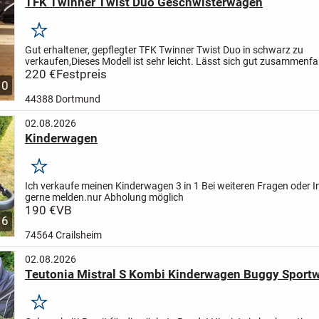
TFK Twinner Twist Duo Geschwisterwagen
Merken
Gut erhaltener, gepflegter TFK Twinner Twist Duo in schwarz zu
verkaufen,Dieses Modell ist sehr leicht. Lässt sich gut zusammenfa
diverse Funktionen (Sitz- und Schlafposition, Sonnenblenden,...
220 €
Festpreis
10
44388 Dortmund
02.08.2026
Kinderwagen
Merken
Ich verkaufe meinen Kinderwagen 3 in 1
Bei weiteren Fragen oder I
gerne melden.
nur Abholung möglich
190 €
VB
6
74564 Crailsheim
02.08.2026
Teutonia Mistral S Kombi Kinderwagen Buggy Sport
Merken