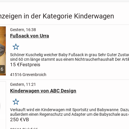
nzeigen in der Kategorie Kinderwagen
Gestern, 16:38
Fußsack von Urra
Merken
Schöner Kuschelig weicher Baby Fußsack in grau
Sehr Guter Zusta
sind 60 cm länge
stammt aus einem Nichtraucherhaushalt
Der Arti
da solange er eingestellt ist
15 €
Festpreis
biete noch...
6
41516 Grevenbroich
Gestern, 11:21
Kinderwagen von ABC Design
Merken
Verkauft wird ein Kinderwagen mit Sportsitz und Babywanne. Dazu
außerdem einen Regenschutz und Adapter um die Babyschale aus
direkt zu befestigenden.
250 €
VB