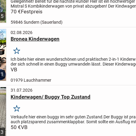
Gelegenheit! Bereit für die nächste Runde! Hier ist ein hochwertiger
Mistral S Kombikinderwagen von privat abzugeben! Der Kindwagen
über ein verstellbares Sonnenverdeck und einen...
70 €
Festpreis
5
59846 Sundern (Sauerland)
02.08.2026
Bronea Kinderwagen
Merken
Ich biete hier einen wunderschönen und praktischen 2-in-1 Kinder
der sich schnell in einen Buggy umwandeln lässt. Dieser Kinderwage
einem stilvollen Schwarz mit edlen roségoldenen...
VB
1
01979 Lauchhammer
31.07.2026
Kinderwagen/ Buggy Top Zustand
Merken
Verkaufe hier einen buggy im sehr guten Zustand.
Der Buggy ist pr
auch platzsparend zusammenklappbar. Somit sollte ein Ausflug mi
kleineren Auto nichts im Wege stehen. Mit viel...
50 €
VB
3