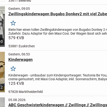
33611 Bielefeld
Gestern, 09:05
Zwillingskinderwagen Bugabo Donkey2 mit viel Zub
Merken
Biete hier einen tollen Zwillingskinderwagen von Bugabo Donkey 2 m
Zubehör. Dazu Adapter für den Maxi Cosi. Der Wagen lässt sich sehr
fahren, einfach zusammen klappbar. Die Farbe...
579 €
VB
10
53881 Euskirchen
Gestern, 06:53
Kinderwagen
Merken
Kinderwagen - umbaubar zum Kindersportwagen: Teutonia Be You,
creme-gemustert, mit Maxi Cosi Adapter, inkl. Sonnenschirm, Babye
Regenschutz, Tragetasche, sehr gut erhalten, unverbindliche...
125 €
VB
2
97828 Marktheidenfeld
05.08.2026
ABC Geschwisterkinderwagen // Zwillinge // Zwillin