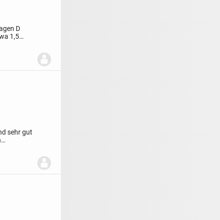
wagen D
twa 1,5
nd sehr gut
n
tu...