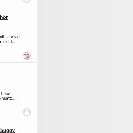
ehör
it sehr viel
 leicht
 blau-
insatz,
gsbuggy