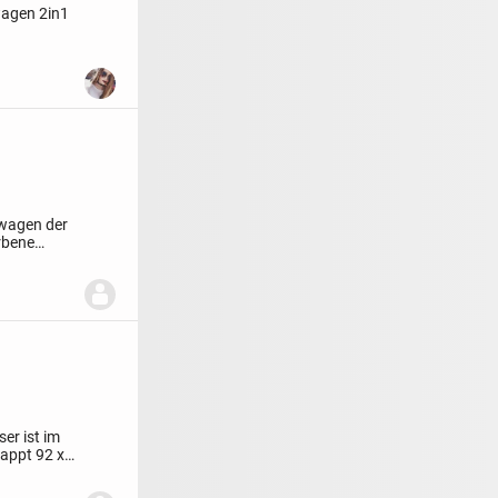
wagen 2in1
rwagen der
rbene
er ist im
ppt 92 x