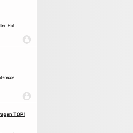
lten.
Hat
nteresse
wagen TOP!