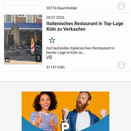
der Kenedyallee, Provizion frei direkt vom
Eigentümer zu verkaufen.
Das Gebäude...
55774 Baumholder
28.07.2026
Italienisches Restaurant in Top-Lage
Köln zu Verkaufen
Merken
Gut laufendes italienisches Restaurant in
bester Lage in Köln zu
Verkaufen.
VB
Pantaleonsmühlengasse 42-
3
KI
44, 50676 Köln
Voll ausgesattet, Gute
Stammkundschaft. Sofort betriebsbereit,
51147 Köln
Ideal für Selbständig...