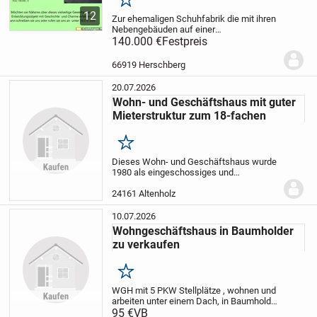
Merken
12
Zur ehemaligen Schuhfabrik die mit ihren
Nebengebäuden auf einer
Grundstücksfläche von 1416 m² steht
140.000 €
Festpreis
gehören Garagen, großer Carport,
Zwingeranlage sowie eine
66919 Herschberg
Grünfläche/Garten mit kleinwüchsigen...
20.07.2026
Wohn- und Geschäftshaus mit guter
Mieterstruktur zum 18-fachen
Merken
Dieses Wohn- und Geschäftshaus wurde
1980 als eingeschossiges und
vollunterkellertes Geschäftshaus in
massiver Bauweise errichtet. Im Jahr
24161 Altenholz
1999 wurde das Objekt um ein
Vollgeschoss erweitert. Dank der...
10.07.2026
Wohngeschäftshaus in Baumholder
zu verkaufen
Merken
WGH mit 5 PKW Stellplätze , wohnen und
arbeiten unter einem Dach, in Baumholder
sehr nah zu Amerikanische Kaserne, in
95 €
VB