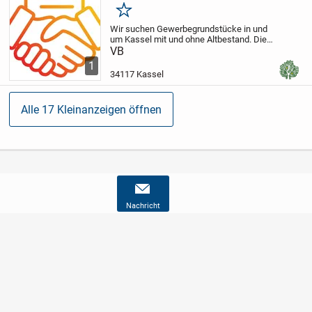
Merken
Wir suchen Gewerbegrundstücke in und
um Kassel mit und ohne Altbestand.
Die
Grundstücksfläche sollte mindestens
VB
4.000 qm betragen, maximal 12.000 qm.
1
Eine diskrete Abwicklung garantieren wir.
34117 Kassel
Alle 17 Kleinanzeigen öffnen
Nachricht