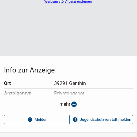
Werbung stört? Jetzt entfernen!
Info zur Anzeige
Ort
39291 Genthin
Anzeigen­typ
Privatangebot
Anzeigen­datum
21.07.2026
mehr
Anzeigen­kennung
5d8c447f
Melden
Jugendschutzverstoß melden
Aufrufe dieser
122
Anzeige