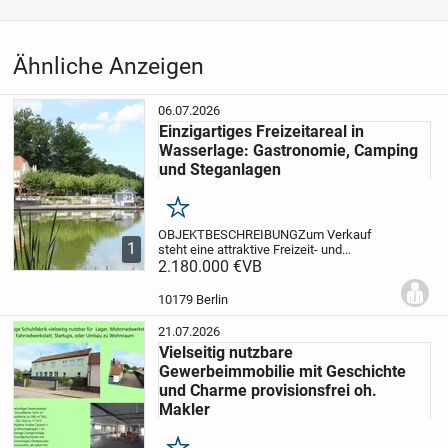
Kategorie
Immobilien
›
Kaufen
›
Gewerbe
Ähnliche Anzeigen
06.07.2026
Einzigartiges Freizeitareal in
Wasserlage: Gastronomie, Camping
und Steganlagen
Merken
OBJEKTBESCHREIBUNG
Zum Verkauf
1
steht eine attraktive Freizeit- und
Gastronomieimmobilie in hervorragender
2.180.000 €
VB
Wasserlage in Brandenburg. Das Angebot
umfasst ein sehr gut frequentiertes
10179 Berlin
Restaurant, einen...
21.07.2026
Vielseitig nutzbare
Gewerbeimmobilie mit Geschichte
und Charme provisionsfrei oh.
Makler