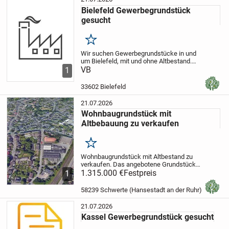
Bielefeld Gewerbegrundstück
gesucht
Merken
Wir suchen Gewerbegrundstücke in und
um Bielefeld, mit und ohne Altbestand.
Die Grundstücksfläche sollte mindestens
VB
1
4.000 qm betragen, maximal 10.000 qm.
33602 Bielefeld
21.07.2026
Wohnbaugrundstück mit
Altbebauung zu verkaufen
Merken
Wohnbaugrundstück mit Altbestand zu
verkaufen.
Das angebotene Grundstück
liegt zentral im Ortsteil Westhofen.
1.315.000 €
Festpreis
1
58239 Schwerte (Hansestadt an der Ruhr)
21.07.2026
Kassel Gewerbegrundstück gesucht