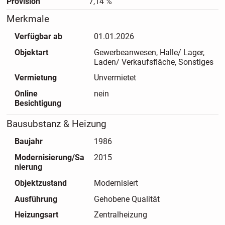
Provision
7,14 %
Details auf Anfrage.
Merkmale
Das vom Käufer der Immobilie zu zahlende Maklerhonorar
Verfügbar ab
01.01.2026
beträgt 7,14 % inklusive der gesetzlichen Mehrwertsteuer
Objektart
Gewerbeanwesen, Halle/ Lager,
vom notariellen Kaufpreis und ist mit Unterzeichnung des
Laden/ Verkaufsfläche, Sonstiges
Kaufvertrages zur Zahlung fällig.
Vermietung
Unvermietet
Online
nein
Alle Daten in diesem Exposee beruhen auf Angaben des
Besichtigung
Verkäufers - Die Objektangaben wurden mit großer Sorgfalt
zusammengestellt. Für die Richtigkeit der Verkäufer-,
Bausubstanz & Heizung
Anbieter- und Angebotsangaben können wir keine Haftung
Baujahr
1986
übernehmen. Irrtümer bleiben vorbehalten
Modernisierung/Sa
2015
nierung
Objektzustand
Modernisiert
Ausführung
Gehobene Qualität
Heizungsart
Zentralheizung