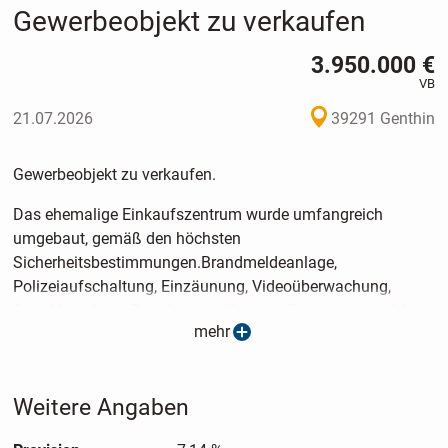
Gewerbeobjekt zu verkaufen
3.950.000 €
VB
21.07.2026
39291 Genthin
Gewerbeobjekt zu verkaufen.
Das ehemalige Einkaufszentrum wurde umfangreich
umgebaut, gemäß den höchsten
Sicherheitsbestimmungen.Brandmeldeanlage,
Polizeiaufschaltung, Einzäunung, Videoüberwachung,
Sprinkleranlage, Brandgasventilatoren, Bewegungsmelder,
mehr
usw..Die Aufnahmekapazität liegt bei max. 500 Personen.
Das Wohnheim ist aktuell mietvertragsfrei.
Weitere Angaben
Eine Nachnutzung als Handels- oder Gewerbe- oder
Produktionsfläche dürfte problemlos sein.