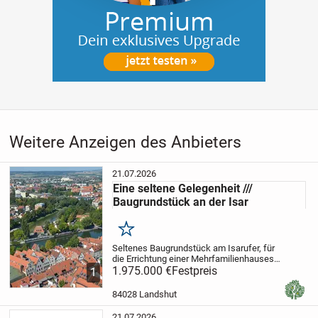
Weitere Anzeigen des Anbieters
21.07.2026
Eine seltene Gelegenheit ///
Baugrundstück an der Isar
Merken
Seltenes Baugrundstück am Isarufer, für
die Errichtung einer Mehrfamilienhauses,
der genehmigte Vorbescheid liegt vor.
1.975.000 €
Festpreis
Das
1
traumhaft gelegen Grundstück ist ruhig
und naturnah gelegen.
Bitte fordern...
84028 Landshut
21.07.2026