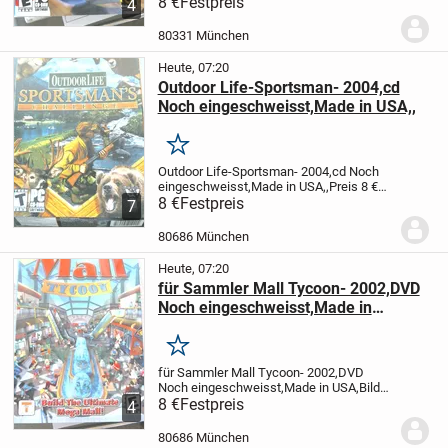
Canada,,Preis 8 € ,Umverpackung nicht
8 €
Festpreis
4
mehr so schön,siehe Fotos,8 € bei
Abholung München Laim,oder Versand
80331 München
zzg. 5,49 € versichert...
Heute, 07:20
Outdoor Life-Sportsman- 2004,cd
Noch eingeschweisst,Made in USA,,
Merken
Outdoor Life-Sportsman- 2004,cd Noch
eingeschweisst,Made in USA,,Preis 8 €
,Umverpackung nicht mehr so
8 €
Festpreis
7
schön,siehe Fotos,8 € bei Abholung
München Laim,oder Versand zzg. 6,19 €
80686 München
versichert,NOCH 4 andere...
Heute, 07:20
für Sammler Mall Tycoon- 2002,DVD
Noch eingeschweisst,Made in
USA,Bilde selbst das Ultimative
Einkaufszentrum,
Merken
für Sammler Mall Tycoon- 2002,DVD
Noch eingeschweisst,Made in USA,Bilde
selbst das Ultimative
8 €
Festpreis
4
Einkaufszentrum,Noch paar andere
vorhanden-nicht benutzt und
80686 München
orig.eingeschweisst,Preis 8 €