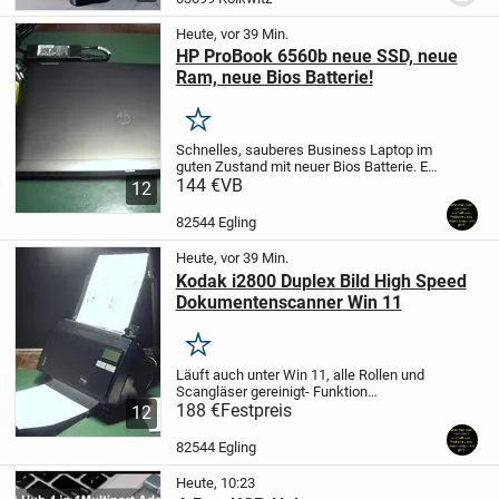
Preises. Lieferumfa...
Heute, vor 39 Min.
HP ProBook 6560b neue SSD, neue
Ram, neue Bios Batterie!
Merken
Schnelles, sauberes Business Laptop im
guten Zustand mit neuer Bios Batterie. Es
hat auch eine neue schnelle 256 GB- SSD
144 €
VB
12
(gekauft Juli 2025) sowie neue RAM
bekommen und läuft nun wieder richtig
82544 Egling
flott....
Heute, vor 39 Min.
Kodak i2800 Duplex Bild High Speed
Dokumentenscanner Win 11
Merken
Läuft auch unter Win 11, alle Rollen und
Scangläser gereinigt- Funktion
einwandfrei. Bild 1 &2 zeigen Gerät in
188 €
Festpreis
12
Aktion. Ideal zum sehr schnellen
Digitalisieren Ihrer sehr großen
82544 Egling
Aktenmengen. Auch...
Heute, 10:23