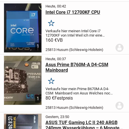
,Umverpackung...
Heute, 00:42
Intel Core i7 12700KF CPU
Merken
Verkaufe hier meinen Intel Core i7
12700KF von Intel Weil ich mir eine
neueren geholt habe.
Er ist knapp vier
160 €
VB
Monate alt und es wurde nie eine
1
Einstellung vorgenommen. Es ist immer
25813 Husum (Schleswig-Holstein)
original geblieben....
Heute, 00:37
Asus Prime B760M-A D4-CSM
Mainboard
Merken
Verkaufe hier mein Prime B670M-A D4-
CSM Mainboard von Asus Welches noch
in einem sehr guten Zustand ist.
80 €
Festpreis
Alle
1
Originalteile und OVP sind
vorhanden.
Aufsätze sind für Intel und
25813 Husum (Schleswig-Holstein)
AMD verfügbar.
Versand...
Gestern, 23:50
ASUS TUF Gaming LC II 240 ARGB
240mm Wasserkühlung – 6 Monate