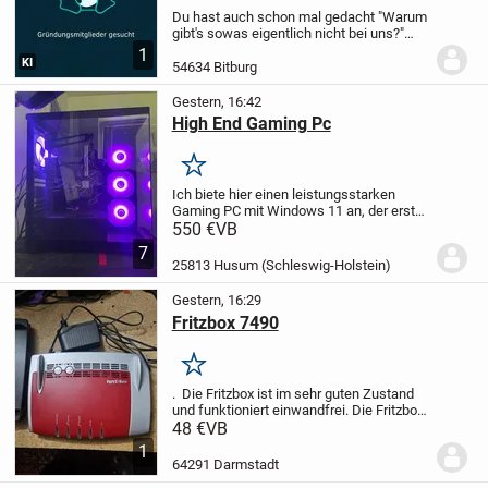
Du hast auch schon mal gedacht "Warum
gibt's sowas eigentlich nicht bei uns?"
Genau das will ich ändern: Ich bringe im
1
KI
Raum Bitburg/Eifel zwei Themen
54634 Bitburg
zusammen, für die es hier noch keine
lokale...
Gestern, 16:42
High End Gaming Pc
Merken
Ich biete hier einen leistungsstarken
Gaming PC mit Windows 11 an, der erst
sechs Monate alt ist. Er ist perfekt für alle
550 €
VB
Gaming-Enthusiasten und kommt mit
7
hochwertigen Komponenten.
* Intel Core
25813 Husum (Schleswig-Holstein)
i7...
Gestern, 16:29
Fritzbox 7490
Merken
. Die Fritzbox ist im sehr guten Zustand
und funktioniert einwandfrei. Die Fritzbox
DSL, FAX-Anschluss und 4 LAN
48 €
VB
Anschlüsse
1
64291 Darmstadt