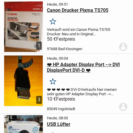
Heute, 09:51
Canon Drucker Pixma TS705
Merken
Verkauft wird ein Canon Pixma TS705
Drucker. Neu und in Original
Verpackung.
Steht seit ein paar Jahren nur
50 €
Festpreis
im Keller.
Original
1
Tintenpatronen.
Abholung in Bad
97688 Bad Kissingen
Kissingen oder Versand
möglich.
Kontakt:...
Heute, 09:04
❤️ HP Adapter Display Port --> DVI
DisplayPort DVI-D ❤️
Merken
❤️ ❤️ ❤️ ❤️ ❤️ DVI-D
Verkaufe hier meinen
sehr guten HP Adapter Display Port -->
DVI. Der Adapter ist gebraucht und
10 €
Festpreis
3
funktioniert fehlerfrei. Der Artikel kann
angeschaut und abgeholt werden. Ein...
85049 Ingolstadt
Heute, 08:00
USB Lüfter