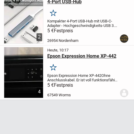
4-Port USB-Hub
Merken
Kompakter 4-Port USB-Hub mit USB-C-
Adapter - Hochgeschwindigkeits-USB 3.0
& 2.0, Robuster Aluminiumkörper,
5 €
Festpreis
Tragbares Datenübertragungs-Dock für
2
Laptops, iMac Pro, MacBook Air,
26954 Nordenham
Notebooks - Inklusive...
Heute, 10:17
Epson Expression Home XP-442
Merken
Epson Expression Home XP-442
Ohne
Anschlusskabel. Er ist voll funktionsfähig.
Er druckt, allerdings zieht er Streifen.
Kein
5 €
Festpreis
Versand!
5.-€
Es handelt sich hierbei um
4
ein Privatangebot. Daher...
67549 Worms