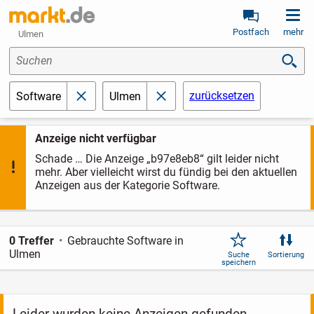
Postfach
mehr
Ulmen
Suchen
zurücksetzen
Software
Ulmen
schließen
schließen
Anzeige nicht verfügbar
Schade … Die Anzeige „b97e8eb8“ gilt leider nicht
mehr. Aber vielleicht wirst du fündig bei den aktuellen
Anzeigen aus der Kategorie Software.
0 Treffer
Gebrauchte Software in
Ulmen
Suche
Sortierung
speichern
Leider wurden keine Anzeigen gefunden.