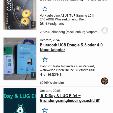
alt
Merken
Verkaufe eine ASUS TUF Gaming LC II
240 ARGB Wasserkühlung.
Die
Wasserkühlung ist ca. 6 Monate alt und
50 €
Festpreis
2
befindet sich in einem sehr guten, nahezu
neuwertigen Zustand. Sie funktioniert
23923 Schönberg (Mecklenburg-Vorpommern)
einwandfrei und...
Gestern, 20:47
Bluetooth USB Dongle 5.3 oder 4.0
Nano Adapter
Merken
Hallo ich biete folgendes zum Verkauf,
wahlweise einen:
inLine Bluetooth USB
Dongle 4.0 - 2 €
4 €
Festpreis
tp-link Bluetooth USB
1
Dongle 5.3 - 4 €
Neuwertig, kaum
verwendet.
Bezahlart: Nur Überweisung...
69469 Weinheim
Gestern, 20:08
🐧 DIDay & LUG Eifel –
Gründungsmitglieder gesucht! 🔐
Merken