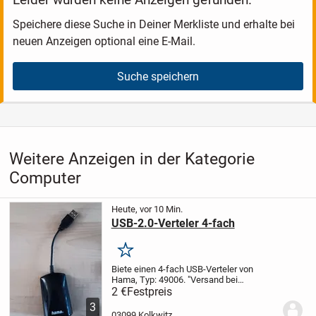
Speichere diese Suche in Deiner Merkliste und erhalte bei
neuen Anzeigen optional eine E-Mail.
Suche speichern
Weitere Anzeigen in der Kategorie
Computer
Heute, vor 10 Min.
USB-2.0-Verteler 4-fach
Merken
Biete einen 4-fach USB-Verteler von
Hama, Typ: 49006.
"Versand bei
Übernahme der Kosten möglich (3,- EUR
2 €
Festpreis
innerhalb BRD). Der Versand erfolgt
3
sofort nach Zahlung des vereinbarten
03099 Kolkwitz