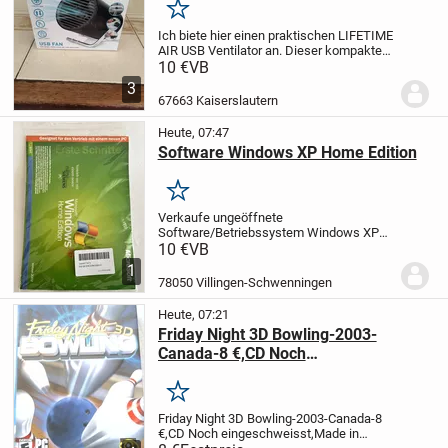
Merken
Ich biete hier einen praktischen LIFETIME
AIR USB Ventilator an. Dieser kompakte
Lüfter ist ideal für den Schreibtisch, im
10 €
VB
Auto oder überall dort, wo du eine
3
schnelle Abkühlung benötigst. Er ist...
67663 Kaiserslautern
Heute, 07:47
Software Windows XP Home Edition
Merken
Verkaufe ungeöffnete
Software/Betriebssystem Windows XP
Home Edition, Abholung im Raum
10 €
VB
Villingen-Schwenningen bevorzugt,
1
Versand gegen entsprechende
78050 Villingen-Schwenningen
Mehrkosten möglich
Heute, 07:21
Friday Night 3D Bowling-2003-
Canada-8 €,CD Noch
eingeschweisst,Made in Canada
Merken
Friday Night 3D Bowling-2003-Canada-8
€,CD Noch eingeschweisst,Made in