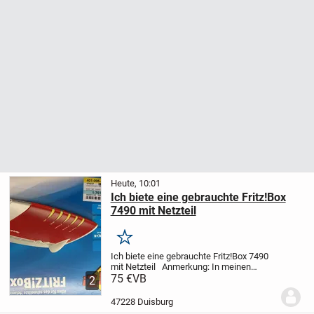
Heute, 10:01
Ich biete eine gebrauchte Fritz!Box
7490 mit Netzteil
Merken
Ich biete eine gebrauchte Fritz!Box 7490
mit Netzteil
Anmerkung:
In meinen
Angeboten versuche ich, die Ware so
75 €
VB
2
genau wie möglich zu beschreiben, mit
Text und Bild.
Fragen beantworte ich so...
47228 Duisburg