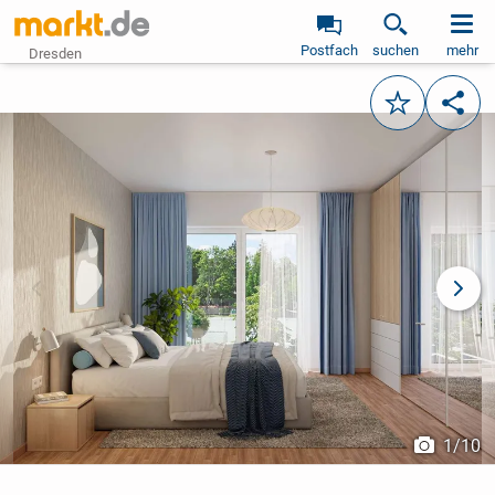
Postfach
suchen
mehr
Dresden
Merken
Teile
vorheriges Bild
näch
1
/
10