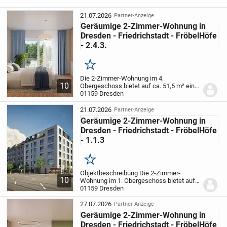
21.07.2026
Partner-Anzeige
Geräumige 2-Zimmer-Wohnung in
Dresden - Friedrichstadt - FröbelHöfe
- 2.4.3.
Merken
Die 2-Zimmer-Wohnung im 4.
10
Obergeschoss bietet auf ca. 51,5 m² eine
klare und komfortable Raumaufteilung.
01159 Dresden
Der großzügige Wohnbereich mit offen
integrierter Küche schafft einen hellen
21.07.2026
Partner-Anzeige
Lebensmittelpunkt...
Geräumige 2-Zimmer-Wohnung in
Dresden - Friedrichstadt - FröbelHöfe
- 1.1.3
Merken
Objektbeschreibung Die 2-Zimmer-
10
Wohnung im 1. Obergeschoss bietet auf
ca. 61,9 m² eine großzügige und gut
01159 Dresden
durchdachte Raumaufteilung. Der helle
Wohn- und Essbereich mit offen
27.07.2026
Partner-Anzeige
integrierter Küche bildet...
Geräumige 2-Zimmer-Wohnung in
Dresden - Friedrichstadt - FröbelHöfe