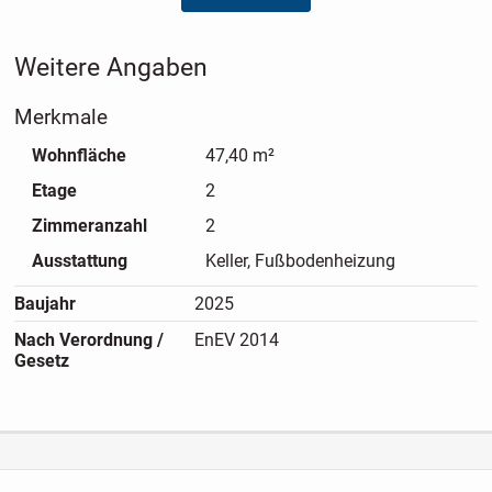
Räume übersichtlich miteinander und schafft einen klaren
Eingangsbereich.
Weitere Angaben
Das Badezimmer ist funktional geplant und mit Dusche
Merkmale
oder Badewanne, Waschbecken und WC ausgestattet. Die
Loggia bietet einen geschützten Außenbereich und rundet
Wohnfläche
47,40 m²
das komfortable Wohnkonzept dieser Wohnung ab.
Etage
2
Zimmeranzahl
2
Ausstattung
Keller, Fußbodenheizung
Baujahr
2025
Nach Verordnung /
EnEV 2014
Gesetz