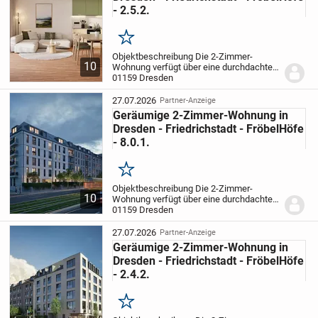
- 2.5.2.
Merken
Objektbeschreibung Die 2-Zimmer-
10
Wohnung verfügt über eine durchdachte
Raumaufteilung, die maximale Nutzung
01159 Dresden
des Wohnraums ermöglicht. Das offene
Wohnzimmer mit direktem Zugang zur
27.07.2026
Partner-Anzeige
Loggia schafft helle...
Geräumige 2-Zimmer-Wohnung in
Dresden - Friedrichstadt - FröbelHöfe
- 8.0.1.
Merken
Objektbeschreibung Die 2-Zimmer-
10
Wohnung verfügt über eine durchdachte
Raumaufteilung, die maximale Nutzung
01159 Dresden
des Wohnraums ermöglicht. Das offene
Wohnzimmer mit direktem Zugang zur
27.07.2026
Partner-Anzeige
Loggia schafft helle...
Geräumige 2-Zimmer-Wohnung in
Dresden - Friedrichstadt - FröbelHöfe
- 2.4.2.
Merken