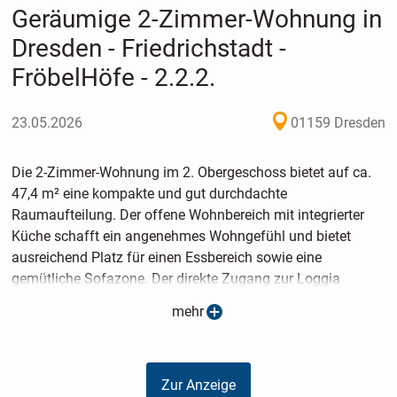
Geräumige 2-Zimmer-Wohnung in
Dresden - Friedrichstadt -
FröbelHöfe - 2.2.2.
23.05.2026
01159 Dresden
Die 2-Zimmer-Wohnung im 2. Obergeschoss bietet auf ca.
47,4 m² eine kompakte und gut durchdachte
Raumaufteilung. Der offene Wohnbereich mit integrierter
Küche schafft ein angenehmes Wohngefühl und bietet
ausreichend Platz für einen Essbereich sowie eine
gemütliche Sofazone. Der direkte Zugang zur Loggia
erweitert den Wohnraum nach außen und sorgt für
mehr
zusätzliche Helligkeit.
Das Schlafzimmer ist praktisch geschnitten und bietet Platz
Zur Anzeige
für ein Doppelbett sowie Stauraum. Der Flur verbindet alle