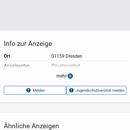
Info zur Anzeige
Ort
01159 Dresden
Anzeigen­typ
Privatangebot
Anzeigen­datum
23.05.2026
mehr
Anzeigen­kennung
df7bf094
Melden
Jugendschutzverstoß melden
Aufrufe dieser
18
Anzeige
Kategorie
Immobilien
›
Kaufen
›
Wohnungen
Ähnliche Anzeigen