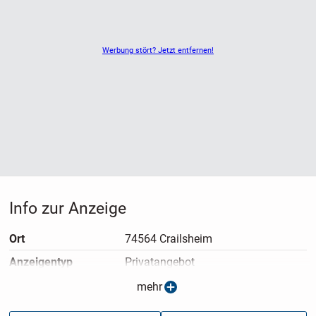
Werbung stört? Jetzt entfernen!
Info zur Anzeige
Ort
74564 Crailsheim
Anzeigen­typ
Privatangebot
Anzeigen­datum
09.05.2026
mehr
Anzeigen­kennung
f601771b