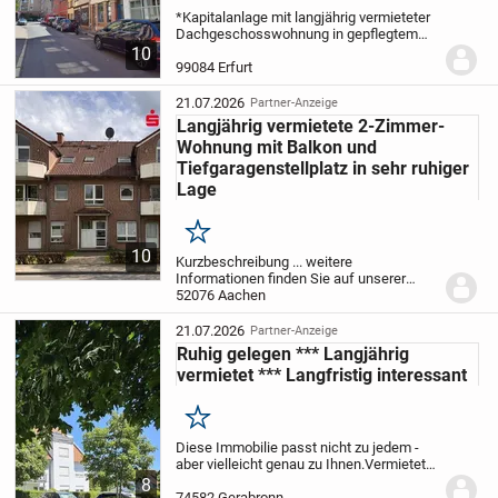
*Kapitalanlage mit langjährig vermieteter
Dachgeschosswohnung in gepflegtem
Mehrfamilienhaus*
Diese attraktive
10
Dachgeschosswohnung befindet sich in
99084 Erfurt
einem historischen Mehrfamilienhaus
aus dem Baujahr...
21.07.2026
Partner-Anzeige
Langjährig vermietete 2-Zimmer-
Wohnung mit Balkon und
Tiefgaragenstellplatz in sehr ruhiger
Lage
Merken
10
Kurzbeschreibung ...
weitere
Informationen finden Sie auf unserer
Webseite www.s-immo-aachen.de.
52076 Aachen
Objekt Diese gut geschnittene 2-Zimmer-
Eigentumswohnung befindet sich im 1.
21.07.2026
Partner-Anzeige
Obergeschoss eines sehr...
Ruhig gelegen *** Langjährig
vermietet *** Langfristig interessant
Merken
Diese Immobilie passt nicht zu jedem -
aber vielleicht genau zu Ihnen.
Vermietete
2-Zimmer-Eigentumswohnung mit
8
Terrasse und PKW-Stellplatz.
Seit nahezu
74582 Gerabronn