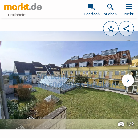
Postfach
suchen
mehr
Crailsheim
Merken
Teile
vorheriges Bild
näch
1
/
2