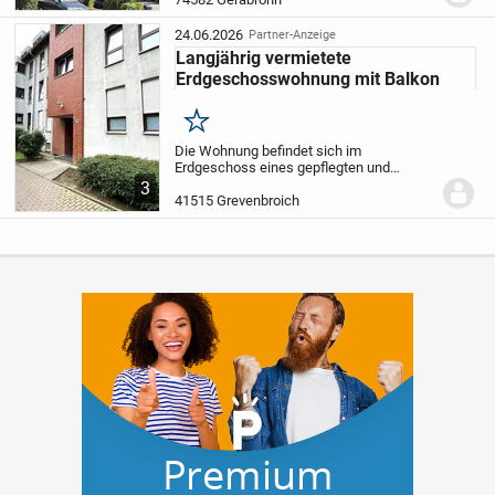
drei Jahrzehnten wird diese Wohnung
vom...
24.06.2026
Partner-Anzeige
Langjährig vermietete
Erdgeschosswohnung mit Balkon
Merken
Die Wohnung befindet sich im
Erdgeschoss eines gepflegten und
modernen Mehrfamilienhauses aus dem
3
Baujahr 1997 in ruhiger und zentraler
41515 Grevenbroich
Lage.
Die Wohnung ist seit 2013
vermietet, das ungekündigte...