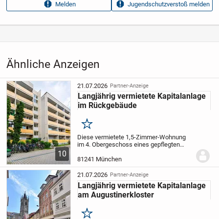
Melden
Jugendschutzverstoß melden
Aufrufe dieser
7
Anzeige
Kategorie
Immobilien
›
Kaufen
›
Wohnungen
Ähnliche Anzeigen
21.07.2026
Partner-Anzeige
Langjährig vermietete Kapitalanlage
im Rückgebäude
Merken
Diese vermietete 1,5-Zimmer-Wohnung
im 4. Obergeschoss eines gepflegten
Mehrfamilienhauses aus dem Baujahr
10
1970 bietet eine attraktive Gelegenheit für
81241 München
Kapitalanleger. Die Wohnung ist seit dem
Jahr...
21.07.2026
Partner-Anzeige
Langjährig vermietete Kapitalanlage
am Augustinerkloster
Merken