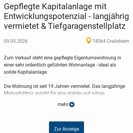
Gepflegte Kapitalanlage mit
Entwicklungspotenzial - langjährig
vermietet & Tiefgaragenstellplatz
09.05.2026
74564 Crailsheim
Zum Verkauf steht eine gepflegte Eigentumswohnung in
einer sehr ordentlich geführten Wohnanlage - ideal als
solide Kapitalanlage.
Die Wohnung ist seit 19 Jahren vermietet. Das langjährige
Mietverhältnis spricht für eine stabile und ruhige
Mieterstruktur. Mietanpassungen wurden in der
mehr
Vergangenheit maßvoll und unkompliziert umgesetzt.
Zuletzt im Okt. 2024.
Die moderate Bestandsmiete bietet perspektivisch weiteres
Zur Anzeige
Potenzial.