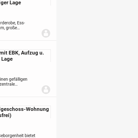
iger Lage
rderobe, Ess-
um, große
: Wanne, Dusche, WC,
it EBK, Aufzug u.
r Lage
nen gefälligen
zentrale
be/Flur,
rdgeschoss-Wohnung
frei)
eborgenheit bietet