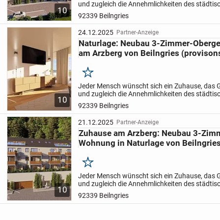
und zugleich die Annehmlichkeiten des städti
10
zugänglich macht.
Mit unserem neuen Bauvo
92339 Beilngries
ARZBERG in Beilngries...
24.12.2025
Partner-Anzeige
Naturlage: Neubau 3-Zimmer-Ober
am Arzberg von Beilngries (provisons
Merken
Jeder Mensch wünscht sich ein Zuhause, das G
und zugleich die Annehmlichkeiten des städti
10
zugänglich macht.
Mit unserem neuen Bauvo
92339 Beilngries
ARZBERG in Beilngries...
21.12.2025
Partner-Anzeige
Zuhause am Arzberg: Neubau 3-Zim
Wohnung in Naturlage von Beilngries
Merken
Jeder Mensch wünscht sich ein Zuhause, das G
und zugleich die Annehmlichkeiten des städti
10
zugänglich macht.
Mit unserem neuen Bauvo
92339 Beilngries
ARZBERG in Beilngries...