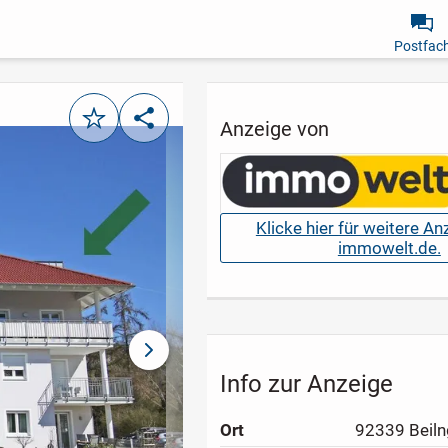
Postfac
Merken
Teilen
Anzeige von
Klicke hier für weitere A
immowelt.de.
nächstes Bild
Info zur Anzeige
Ort
92339 Beiln