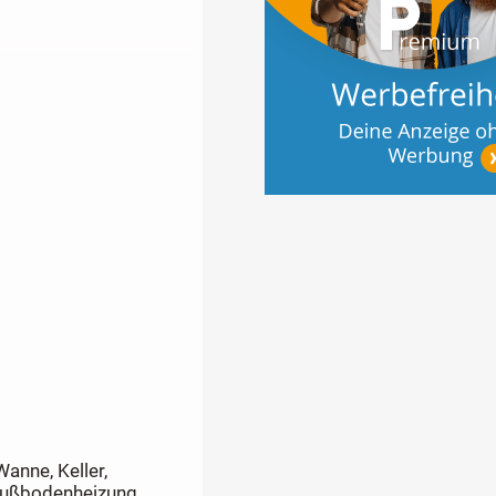
peis, Kinderzimmer,
e, WC, Waschtisch,
mit HWR
ze für je 14.000,--
äden;
anne, Keller,
Fußbodenheizung