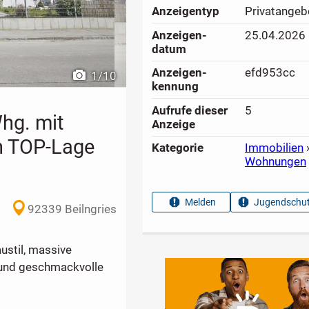
Anzeigen­typ
Privatangeb
Anzeigen­
25.04.2026
datum
Anzeigen­
efd953cc
1
/
10
kennung
Aufrufe dieser
5
hg. mit
Anzeige
in TOP-Lage
Kategorie
Immobilien
Wohnungen
Melden
Jugendschut
92339 Beilngries
ustil, massive
und geschmackvolle