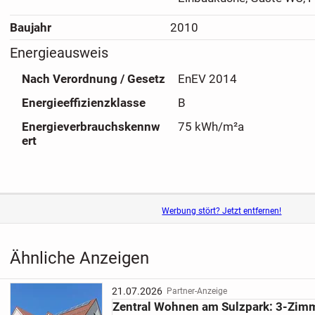
- Zwei Wohnungseingänge OG und DG;
Baujahr
2010
- Böden: Eiche Parkett und Fliesen;
- Hochwertige Zimmertüren in Schleiflack Weiß;
Energieausweis
- Balkon mit Betonsteinplattenbelag;
Nach Verordnung / Gesetz
EnEV 2014
- Einbauküche inkl. Elektrogeräte;
- Waschküche für Waschmaschine und Trockner;
Energieeffizienzklasse
B
- DSL 250 Mbit/s möglich;
Energieverbrauchskennw
75 kWh/m²a
- Vodafone-Anschluss mit Mehrfachverteilung vorhanden;
ert
- Hausmeister und Hausverwaltung vorhanden;
uvm.
Das Wohnhaus besteht insgesamt aus 8 Wohneinheiten.
Werbung stört? Jetzt entfernen!
Rundum ist diese bemerkenswerte Wohnung sowohl für Ka
für Eigennutzer bestens geeignet.
Ähnliche Anzeigen
21.07.2026
Partner-Anzeige
Zentral Wohnen am Sulzpark: 3-Zim