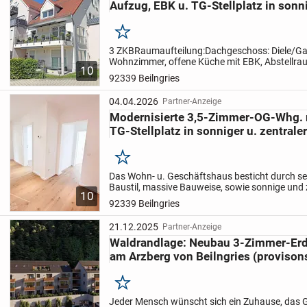
Aufzug, EBK u. TG-Stellplatz in sonn
Merken
3 ZKB
Raumaufteilung:
Dachgeschoss: Diele/Ga
Wohnzimmer, offene Küche mit EBK, Abstellra
10
Westbalkon, Schlafzimmer, Kinderzimmer, Bad
92339 Beilngries
Waschbecken, Handtuchheiz...
04.04.2026
Partner-Anzeige
Modernisierte 3,5-Zimmer-OG-Whg. m
TG-Stellplatz in sonniger u. zentrale
Merken
Das Wohn- u. Geschäftshaus besticht durch sei
Baustil, massive Bauweise, sowie sonnige und 
10
Lage
Raumaufteilung:
1.Obergeschoss: Gardero
92339 Beilngries
Wohnzimmer, offene Wohnküche...
21.12.2025
Partner-Anzeige
Waldrandlage: Neubau 3-Zimmer-E
am Arzberg von Beilngries (provisons
Merken
Jeder Mensch wünscht sich ein Zuhause, das G