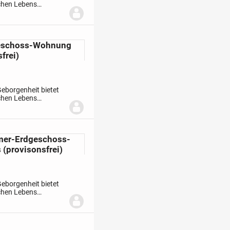
schen Lebens
rhaben ZUHAUSE AM
geschoss-Wohnung
frei)
eborgenheit bietet
schen Lebens
rhaben ZUHAUSE AM
mer-Erdgeschoss-
 (provisonsfrei)
eborgenheit bietet
schen Lebens
rhaben ZUHAUSE AM