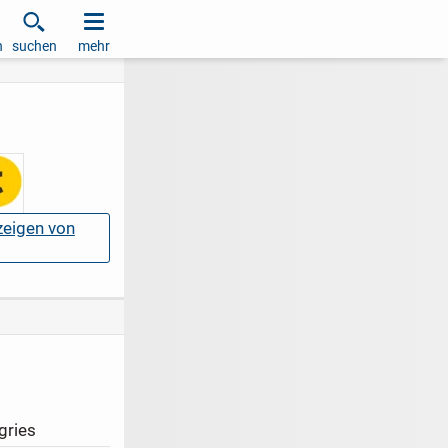
h
suchen
mehr
nzeigen von
gries