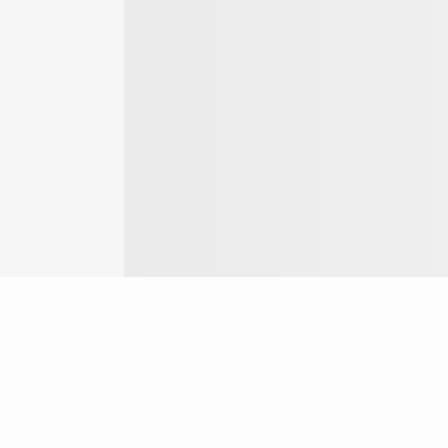
Login
ok