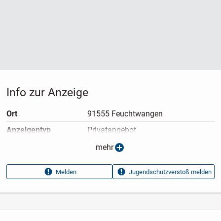
Info zur Anzeige
Ort
91555 Feuchtwangen
Anzeigen­typ
Privatangebot
Anzeigen­datum
11.05.2026
mehr
Anzeigen­kennung
7a51248b
Melden
Jugendschutzverstoß melden
Aufrufe dieser
22
Anzeige
Kategorie
Immobilien
›
Kaufen
›
Wohnungen