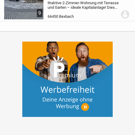
ttraktive 2-Zimmer-Wohnung mit Terrasse
und Garten – ideale Kapitalanlage! Diese
moderne, effizient geschnittene Wohnung
9
im Erdgeschoss überzeugt durch ihren
66450 Bexbach
hohen Wohnkomfort und ihr
hervorragendes...