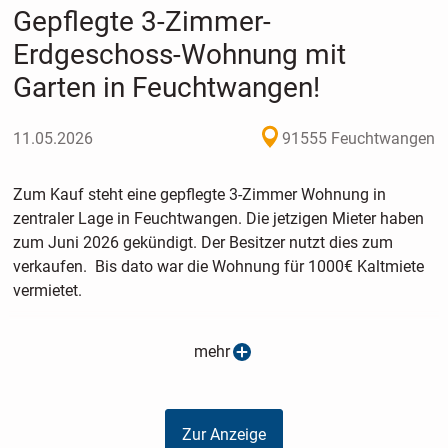
Gepflegte 3-Zimmer-
Erdgeschoss-Wohnung mit
Garten in Feuchtwangen!
11.05.2026
91555 Feuchtwangen
Zum Kauf steht eine gepflegte 3-Zimmer Wohnung in
zentraler Lage in Feuchtwangen. Die jetzigen Mieter haben
zum Juni 2026 gekündigt. Der Besitzer nutzt dies zum
verkaufen. Bis dato war die Wohnung für 1000€ Kaltmiete
vermietet.
Die Wohnung liegt in einem gepflegtem 2-Familienhaus. 2
mehr
eigene Garagen mit angebauten Schuppen für Fahrräder
und Werkzeuge und zwei Stellplätzen davor sowie ein
kleiner Garten mit großer Terrasse gehören zur Wohnung
Zur Anzeige
dazu.