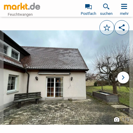
Postfach
suchen
mehr
Feuchtwangen
Merken
Teile
vorheriges Bild
näch
1
/
9