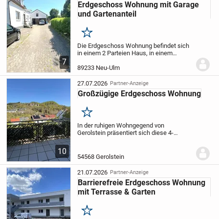
Gründerzeit.
Die Wohnung...
Erdgeschoss Wohnung mit Garage
und Gartenanteil
Merken
Die Erdgeschoss Wohnung befindet sich
in einem 2 Parteien Haus, in einem
ruhigen Ortsrand in grüner Umgebung.
Die
7
Terrasse mit angrenzendem Garten ist
89233 Neu-Ulm
vom Wohnzimmer aus begehbar.
Das
geflieste...
27.07.2026
Partner-Anzeige
Großzügige Erdgeschoss Wohnung
Merken
In der ruhigen Wohngegend von
Gerolstein präsentiert sich diese 4-
Zimmer-Wohnung, die mit einer
großzügigen Wohnfläche von etwa 106
10
m² aufwartet. Durch eine gelungene
54568 Gerolstein
Raumaufteilung besticht der...
21.07.2026
Partner-Anzeige
Barrierefreie Erdgeschoss Wohnung
mit Terrasse & Garten
Merken