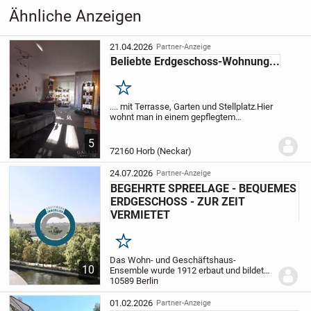
Ähnliche Anzeigen
21.04.2026
Partner-Anzeige
Beliebte Erdgeschoss-Wohnung...
Merken
.... mit Terrasse, Garten und Stellplatz.
Hier
wohnt man in einem gepflegtem
Mehrfamilienhaus mit sieben
Wohneinheiten.
Treten Sie ein und legen
5
Sie Ihre Jacke in der Garderobe ab, das
72160 Horb (Neckar)
WC liegt direkt...
24.07.2026
Partner-Anzeige
BEGEHRTE SPREELAGE - BEQUEMES
ERDGESCHOSS - ZUR ZEIT
VERMIETET
Merken
Das Wohn- und Geschäftshaus-
10
Ensemble wurde 1912 erbaut und bildet
ein Karree mit zwei Hauseingängen. Die
10589 Berlin
Hauseingänge und Treppenhäuser
repräsentieren die Baukunst der
01.02.2026
Partner-Anzeige