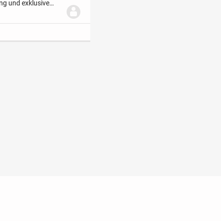
ng und exklusive
oss führt ein langer
t
Impressum
Kontakt
Hilfe
Sicherheit
Jugendschutz
Ratgeber
Newsletter
Über uns
Jobs
Werbung
Facebo
Widget erstellen