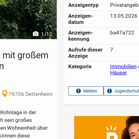
Anzeigen­typ
Privatangeb
Anzeigen­
13.05.2026
datum
Anzeigen­
ba47a722
1
/
10
kennung
Aufrufe dieser
7
 mit großem
Anzeige
n
Kategorie
Immobilien
Häuser
Melden
Jugendschut
76706 Dettenheim
 Wohnlage in der
ch sein großes
ßen Wohneinheit über
können diese