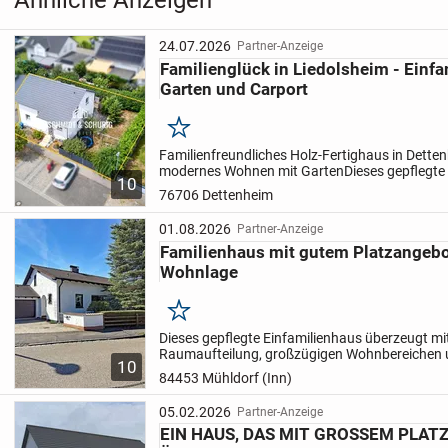
24.07.2026
Partner-Anzeige
Familienglück in Liedolsheim - Einf
Garten und Carport
Merken
Familienfreundliches Holz-Fertighaus in Dette
modernes Wohnen mit Garten
Dieses gepflegte
10
dem Jahr 2017 bietet auf ca. 175 m² Wohnfläc
76706 Dettenheim
Bedingungen für...
01.08.2026
Partner-Anzeige
Familienhaus mit gutem Platzangebot
Wohnlage
Merken
Dieses gepflegte Einfamilienhaus überzeugt mi
Raumaufteilung, großzügigen Wohnbereichen 
10
attraktiven Außenbereich.
Neben dem Eingangs
84453 Mühldorf (Inn)
befinden sich...
05.02.2026
Partner-Anzeige
EIN HAUS, DAS MIT GROSSEM PLA