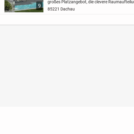
großes Platzangebot, die clevere Raumaufteilu
9
Ausstattungsdetails. Vom Eingang im Erdgesch
85221 Dachau
Flur...
Nutzungsbedingungen
Datenschutz
Barrierefreihei
Konto löschen
Premium buchen
Abo kündigen