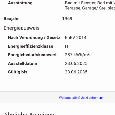
Ausstattung
Bad mit Fenster, Bad mit
Terasse, Garage/ Stellplat
Ein großer Keller und 2 Garagen, eine davon mit Überläng
Angebot ab.
Baujahr
1969
Energieausweis
Ein freundliches Haus mit großem Platzangebot, in ruhige
nach Ihren Vorstellungen und ganz zum Wohlfühlen.
Nach Verordnung / Gesetz
EnEV 2014
Energieeffizienzklasse
H
Lassen Sie sich diese Gelegenheit nicht angehen. Anschau
Energiebedarfskennwert
287 kWh/m²a
Ausstelldatum
23.06.2025
Gültig bis
23.06.2035
Werbung stört? Jetzt entfernen!
Ähnliche Anzeigen