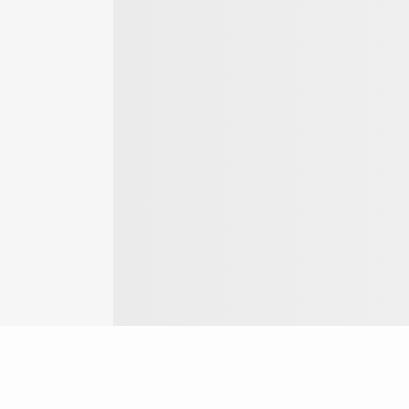
Login
ok