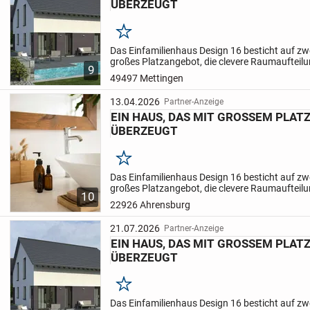
ÜBERZEUGT
Merken
Das Einfamilienhaus Design 16 besticht auf zw
großes Platzangebot, die clevere Raumaufteilu
9
Ausstattungsdetails. Vom Eingang im Erdgesch
49497 Mettingen
Flur...
13.04.2026
Partner-Anzeige
EIN HAUS, DAS MIT GROSSEM PLA
ÜBERZEUGT
Merken
Das Einfamilienhaus Design 16 besticht auf zw
großes Platzangebot, die clevere Raumaufteilu
10
Ausstattungsdetails. Vom Eingang im Erdgesch
22926 Ahrensburg
Flur...
21.07.2026
Partner-Anzeige
EIN HAUS, DAS MIT GROSSEM PLA
ÜBERZEUGT
Merken
Das Einfamilienhaus Design 16 besticht auf zw