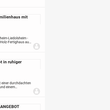
amilienhaus mit
nheim-Liedolsheim -
 Holz-Fertighaus aus
he ideale
 in ruhiger
t einer durchdachten
und einem
bereich des Hauses,
TZANGEBOT