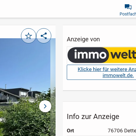
Postfac
Merken
Teilen
Anzeige von
Klicke hier für weitere A
immowelt.de.
nächstes Bild
Info zur Anzeige
Ort
76706 Dett