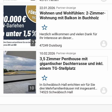
Mehrfamilienhäuser mit insgesamt 23
Wohneinheiten nebst...
22.01.2026
Partner-Anzeige
Wohnen und Wohlfühlen: 2-Zimmer-
Wohnung mit Balkon in Buchholz
Merken
Herzlich willkommen und vielen Dank für
Ihr Interesse an dieser
außergewöhnlichen Immobilie!
In der
7
Stadt Duisburg Buchholz errichten wir für
47249 Duisburg
Sie zwei Mehrfamilienhäuser mit
insgesamt 46 Wohneinheit...
10.02.2026
Partner-Anzeige
3,5 Zimmer Penthouse mit
gigantischer Dachterrasse und inkl.
einem TG-Stellplatz
Merken
In Schwäbisch Hall errichten wir für Sie
10
drei Mehrfamilienhäuser mit insgesamt
24 Wohneinheiten nebst Tiefgarage.
74523 Schwäbisch Hall
Es
freut uns sehr, Ihnen dieses besondere
Objekt näher vorstellen zu dürfen. In...