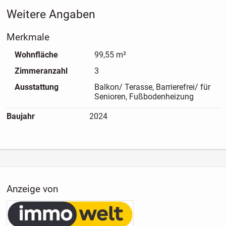
Lehnen Sie sich zurück und lassen Sie sich von den Details
Weitere Angaben
und der Atmosphäre dieses Objekts inspirieren - vielleicht ist
dies schon bald Ihr neues Zuhause oder Ihre nächste
Merkmale
Investition.
Wohnfläche
99,55 m²
Zimmeranzahl
3
Ausstattung
Balkon/ Terasse, Barrierefrei/ für
Senioren, Fußbodenheizung
Baujahr
2024
Anzeige von