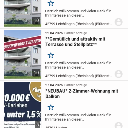
Merken
Herzlich willkommen und vielen Dank für
Ihr Interesse an dieser
außergewöhnlichen Immobilie!
In der
10
Stadt Leichlingen errichten wir für Sie ein
42799 Leichlingen (Rheinland) (Blütenstadt)
Mehrfamilienhaus mit insgesamt 9
Wohneinheiten.
Es...
22.04.2026
Partner-Anzeige
**Gemütlich und attraktiv mit
Terrasse und Stellplatz**
Merken
Herzlich willkommen und vielen Dank für
Ihr Interesse an dieser
außergewöhnlichen Immobilie!
In der
10
Stadt Leichlingen errichten wir für Sie ein
42799 Leichlingen (Rheinland) (Blütenstadt)
Mehrfamilienhaus mit insgesamt 9
Wohneinheiten.
Es...
27.04.2026
Partner-Anzeige
*NEUBAU* 2-Zimmer-Wohnung mit
Balkon
Merken
Herzlich willkommen und vielen Dank für
Ihr Interesse an dieser
außergewöhnlichen Immobilie!
In der
5
Stadt Herten errichten wir für Sie zwei
45701 Herten