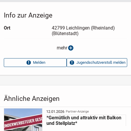
Info zur Anzeige
Ort
42799 Leichlingen (Rheinland)
(Blütenstadt)
Anzeigen­typ
Privatangebot
mehr
Anzeigen­datum
23.03.2025
Anzeigen­kennung
3a557d98
Melden
Jugendschutzverstoß melden
Aufrufe dieser
19
Anzeige
Kategorie
Immobilien
›
Kaufen
›
Wohnungen
Ähnliche Anzeigen
12.01.2026
Partner-Anzeige
*Gemütlich und attraktiv mit Balkon
und Stellplatz*