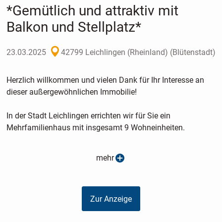
*Gemütlich und attraktiv mit
Balkon und Stellplatz*
23.03.2025
42799 Leichlingen (Rheinland) (Blütenstadt)
Herzlich willkommen und vielen Dank für Ihr Interesse an
dieser außergewöhnlichen Immobilie!
In der Stadt Leichlingen errichten wir für Sie ein
Mehrfamilienhaus mit insgesamt 9 Wohneinheiten.
Es freut uns sehr, Ihnen dieses besondere Objekt näher
mehr
vorstellen zu dürfen. In diesem Exposé finden Sie alle
wichtigen Informationen, die Ihnen einen ersten Eindruck
von den vielfältigen Vorzügen und dem einzigartigen
Zur Anzeige
Charakter dieser Immobilie vermitteln.