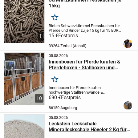
15kg
Merken
Bieten Schwarzkümmel Presskuchen für
Pferde und Rinder zu je 15 kg für 15 EUR
an.
15 €
Haupteinsatzbereiche und
Festpreis
1
Effekte
Atemwege: Hilft bei
staubbedingtem Husten, leichten
39264 Zerbst (Anhalt)
Bronchialreizungen und...
05.08.2026
Innenboxen für Pferde kaufen &
Pferdeboxen - Stallboxen und
Trennwände
Merken
Innenboxen für Pferde kaufen -
hochwertige Stalltrennwände &
Boxensysteme vom Hersteller
690 €
Festpreis
🐎
10
Hochwertige Innenboxen für Pferde und
stabile Trennwände für moderne
86150 Augsburg
Pferdeställe
Unsere Innenboxen für...
05.08.2026
Leckstein Leckschale
Mineralleckschale Höveler 2 Kg für
Pferde