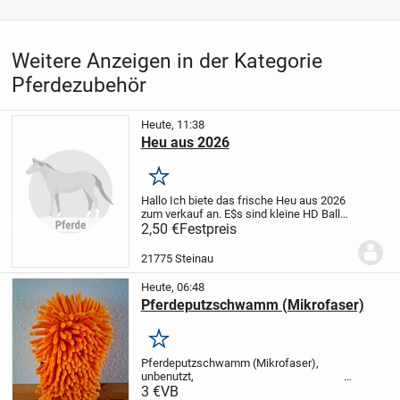
Weitere Anzeigen in der Kategorie
Pferdezubehör
Heute, 11:38
Heu aus 2026
Merken
Hallo Ich biete das frische Heu aus 2026
zum verkauf an.
E$s sind kleine HD Ballen
mit der Claas Markant 40 eprest.
2,50 €
Festpreis
21775 Steinau
Heute, 06:48
Pferdeputzschwamm (Mikrofaser)
Merken
Pferdeputzschwamm (Mikrofaser),
unbenutzt,
3,00 Euro VB.
3 €
VB