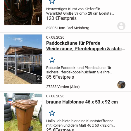
Merken
Neuwertiges Kumt von Kiefer für
Warmblut Größe 59 cm x 28 cm Edelstahl
rahmen. Es handelt sich um ein
120 €
Festpreis
1
englisches prunkkumte in top Zustand ein
zweites etwas kleiner ist auch vorhanden
32805 Horn-Bad Meinberg
07.08.2026
Paddockzäune für Pferde |
Weidezäune, Pferdekoppeln & stabile
Pferdezäune
Merken
Robuste Paddock- und Pferdezäune für
sichere Pferdekoppeln
Sichern Sie Ihre
Pferde mit hochwertigen Paddockzäunen
85 €
Festpreis
2
und Weidezäunen für Pferde - stabil,
langlebig und einfach zu
27283 Verden (Aller)
montieren.
Unsere...
07.08.2026
braune Halbtonne 46 x 53 x 92 cm
Merken
Hallo,
ich biete hier eine Kunststofftonne
mit Rollen und dem Maß 46 x 53 x 92 cm
zum Kauf an. Das Innenmaß ist 36 x 36 x
25 €
Festpreis