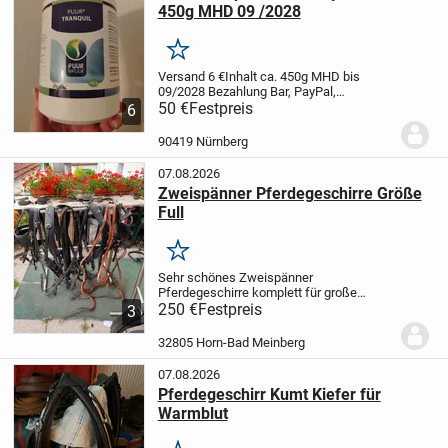
450g MHD 09 /2028
Merken
Versand 6 €
Inhalt ca. 450g
MHD bis
09/2028
Bezahlung Bar, PayPal,
Überweisung
50 €
Festpreis
Abholung in 90419 Nürnberg
6
St. Johannis Palmplatz
Calm down relax
chill tranquility tranquil beruhigend
90419 Nürnberg
Beruhigung...
07.08.2026
Zweispänner Pferdegeschirre Größe
Full
Merken
Sehr schönes Zweispänner
Pferdegeschirre komplett für große
Pferde aus schwarzem Leder
250 €
Festpreis
3
vollausstattung mit kopfstücken Leine
stränge
32805 Horn-Bad Meinberg
07.08.2026
Pferdegeschirr Kumt Kiefer für
Warmblut