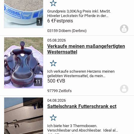
Merken
Grundpreis 3,00€/kg
Preis inkl. MwSt.
Höveler Leckstein für Pferde in der
handlichen 2 Kg Schale.
6 €
Festpreis
Zur selbsttätigen
1
Versorgung mit allen lebenswichtigen
Mineralien und Spurenelementen.
...
03159 Döbern (Derbno)
05.08.2026
Verkaufe meinen maßangefertigten
Westernsattel
Merken
Ich verkaufe schweren Herzens meinen
geliebten Westernsattel, da mein
Haflinger inzwischen zu alt geworden ist
500 €
VB
11
und leider nicht mehr geritten werden
kann.
Der Sattel ist maßangefertigt,
97799 Zeitlofs
besteht aus...
04.08.2026
Sattelschrank Futterschrank ect
Merken
Ich biete hier 3 Thermoboxen.
Verschliesbar und Abschliesbar. Ideal als