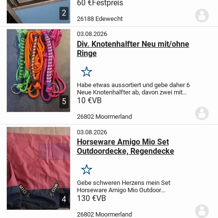
Sattelschrank, Futterschrank, Umbau
60 €
Festpreis
zum Heubedampfer, Getränkekisten kühl
2
halten ect. Hält alles trocken und
26188 Edewecht
sauber.
Pre...
03.08.2026
Div. Knotenhalfter Neu mit/ohne
Ringe
Merken
Habe etwas aussortiert und gebe daher 6
Neue Knotenhalfter ab, davon zwei mit
Ringen. Größe VB/WB. Diese lagen nicht
10 €
VB
5
einmal zur Anprobe auf dem Pferd. Und
sind teils sogar noch verpackt.
Preis je...
26802 Moormerland
03.08.2026
Horseware Amigo Mio Set
Outdoordecke, Regendecke
Merken
Gebe schweren Herzens mein Set
Horseware Amigo Mio Outdoor
Regendecken ab.
130 €
VB
sind 130cm
4
Rückenlänge laut Etiket, kann auf wunsch
gerne nochmal genau messen. Die ältere
26802 Moormerland