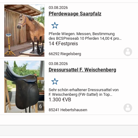
Stabile Ausführung. Nicht mehr im...
03.08.2026
Pferdewaage Saarpfalz
Merken
Pferde Wiegen. Messen, Bestimmung
des BCS
Preise
ab 10 Pferden 14,00 € pro
Pferd
3 bis 9 Pferde 17,00 € pro Pferd
1 bis
14 €
Festpreis
2 Pferde 20,00 € pro Pferd
1
66292 Riegelsberg
03.08.2026
Dressursattel F. Weischenberg
Merken
Sehr schön erhaltener Dressursattel von
F. Weischenberg (FW-Sattel) in Top
Zustand. Der Sattel wurde 1 1/2 Jahre
1.300 €
VB
benutzt und weißt keine Defekte auf. Das
6
zeigen auch die Fotos. Sitzfläche 17"
85241 Hebertshausen
und...