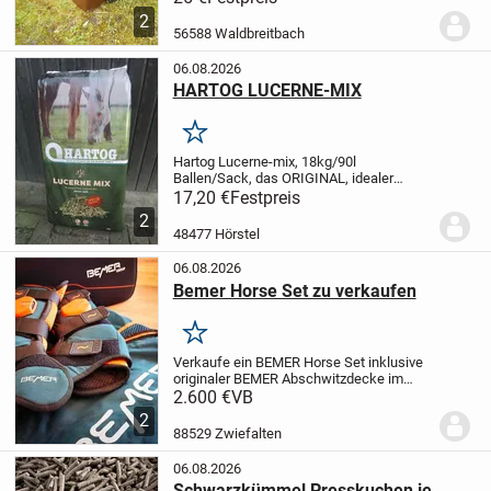
50 cm. Die Tonne ist ohne Mängel,
2
sauber, geruchsfrei und kann als
56588 Waldbreitbach
Futtertonn...
06.08.2026
HARTOG LUCERNE-MIX
Merken
Hartog Lucerne-mix, 18kg/90l
Ballen/Sack, das ORIGINAL, idealer
Raufutterersatz oder als gesunde Zugabe
17,20 €
Festpreis
!
Preis bei Abnahme von min. 21 Ballen
2
16,90 Euro/Stück inkl. MWSt und ab Lager
48477 Hörstel
bei Barzahlung...
06.08.2026
Bemer Horse Set zu verkaufen
Merken
Verkaufe ein BEMER Horse Set inklusive
originaler BEMER Abschwitzdecke im
Komplettset.
Das Set wurde im Juni 2021
2.600 €
VB
gekauft, nur wenig genutzt und befindet
2
sich in einem sehr guten, gepflegten
88529 Zwiefalten
Zustand....
06.08.2026
Schwarzkümmel Presskuchen je