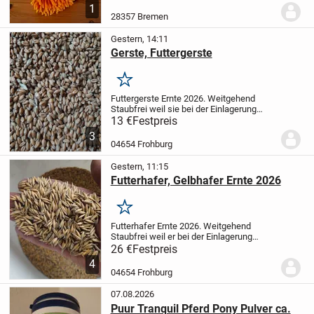
1
28357 Bremen
Gestern, 14:11
Gerste, Futtergerste
Merken
Futtergerste Ernte 2026.
Weitgehend
Staubfrei weil sie bei der Einlagerung
gereinigt wurde.
50 kg für 13 € abgefüllt
13 €
Festpreis
in 50 kg Säcke.
Größere Mengen im Big
3
Bag möglich, dann auch besserer...
04654 Frohburg
Gestern, 11:15
Futterhafer, Gelbhafer Ernte 2026
Merken
Futterhafer Ernte 2026. Weitgehend
Staubfrei weil er bei der Einlagerung
gereinigt wurde.
100 kg für 26 € abgefüllt
26 €
Festpreis
in 3 x 34 kg Säcke Größere Mengen im
4
Big Bag möglich, dann auch besserer...
04654 Frohburg
07.08.2026
Puur Tranquil Pferd Pony Pulver ca.