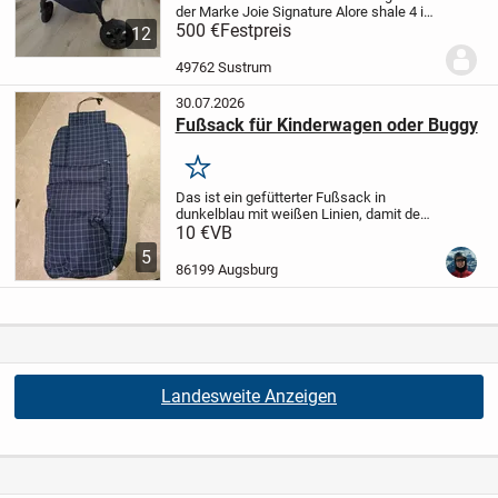
der Marke Joie Signature Alore shale 4 in
1. Es besteht aus:
500 €
Festpreis
- Kinderwagen
-
12
Babywanne
- Babyschale
- ISOFIX -
Station
Es ist alles funktionsfähig, ohne...
49762 Sustrum
30.07.2026
Fußsack für Kinderwagen oder Buggy
Merken
Das ist ein gefütterter Fußsack in
dunkelblau mit weißen Linien, damit dem
Kind im Buggy oder Kinderwagen im
10 €
VB
Winter nicht kalt wird.
Es gibt einen
5
Reißverschluss, den man komplett öffnen
86199 Augsburg
kann und so...
Landesweite Anzeigen