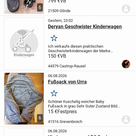
Dieser stilvolle Kinderwagen in Rosé-
799 €
VB
Schwarz ist perfekt für moderne Eltern,
6
die Wert auf Design und Funktionalität
21509 Glinde
legen. Er ist...
Gestern, 23:02
Deryan Geschwister Kinderwagen
Merken
Ich verkaufe diesen praktischen
Geschwisterkinderwagen der Marke
Deryan. Er wurde lediglich einmal benutzt
150 €
VB
und ist daher in einem neuwertigen
Zustand, auch wenn der Originalkarton
44579 Castrop-Rauxel
nicht mehr vorhanden...
06.08.2026
Fußsack von Urra
Merken
Schöner Kuschelig weicher Baby
Fußsack in grau
Sehr Guter Zustand
Bild
4 sind 60 cm länge
stammt aus einem
15 €
Festpreis
Nichtraucherhaushalt
Der Artikel ist noch
6
da solange er eingestellt ist
biete noch...
41516 Grevenbroich
06.08.2026