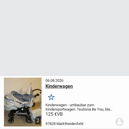
06.08.2026
Kinderwagen
Merken
Kinderwagen - umbaubar zum
Kindersportwagen: Teutonia Be You, blau-
creme-gemustert, mit Maxi Cosi Adapter,
125 €
VB
inkl. Sonnenschirm, Babyeinsatz,
2
Regenschutz, Tragetasche, sehr gut
97828 Marktheidenfeld
erhalten, unverbindliche...