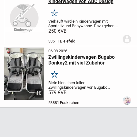
Kinderwagen von ABC Design
Merken
Verkauft wird ein Kinderwagen mit
Sportsitz und Babywanne. Dazu geben wir
außerdem einen Regenschutz und
250 €
VB
Adapter um die Babyschale aus dem Auto
direkt zu befestigenden.
33611 Bielefeld
06.08.2026
Zwillingskinderwagen Bugabo
Donkey2 mit viel Zubehör
Merken
Biete hier einen tollen
Zwillingskinderwagen von Bugabo
Donkey 2 mit sehr viel Zubehör. Dazu
579 €
VB
10
Adapter für den Maxi Cosi. Der Wagen
lässt sich sehr leicht fahren, einfach
53881 Euskirchen
zusammen klappbar. Die Farbe...