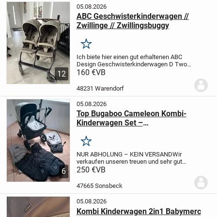
05.08.2026
ABC Geschwisterkinderwagen //
Zwillinge // Zwillingsbuggy
Merken
Ich biete hier einen gut erhaltenen ABC
Design Geschwisterkinderwagen D Two
in einem schönen Grünton in einem super
160 €
VB
12
Zustand an. Er ist etwa 1,5 Jahre alt und
hat uns treue Dienste geleistet. Dieser...
48231 Warendorf
05.08.2026
Top Bugaboo Cameleon Kombi-
Kinderwagen Set –
Komplettausstattung & frisch
gewaschen!
Merken
NUR ABHOLUNG – KEIN VERSAND
Wir
verkaufen unseren treuen und sehr gut
erhaltenen Bugaboo Cameleon Kombi-
250 €
VB
6
Kinderwagen in der zeitlosen
Farbkombination Schwarz/Grau.
Das Set
47665 Sonsbeck
ist perfekt als Erstausstattu...
05.08.2026
Kombi Kinderwagen 2in1 Babymerc