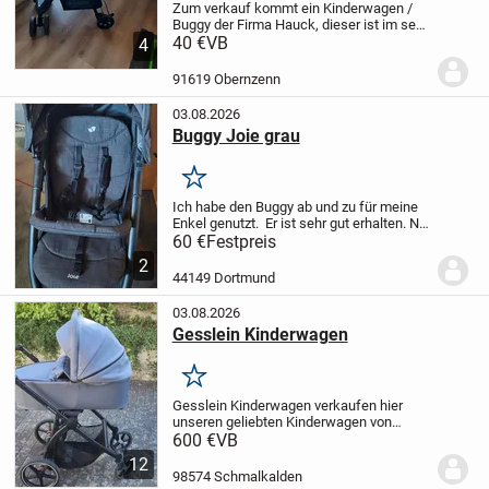
Zum verkauf kommt ein Kinderwagen /
Buggy der Firma Hauck, dieser ist im sehr
guten Zustand, fast wie neu, siehe Bilder
40 €
VB
4
Maße zusammengeklappt 92 x 54 x 38
cm
Maße aufgebaut 92 x 52 x 106 cm
...
91619 Obernzenn
03.08.2026
Buggy Joie grau
Merken
Ich habe den Buggy ab und zu für meine
Enkel genutzt. Er ist sehr gut erhalten.
Nur
Abholung in Dortmund-Dorstfeld, kein
60 €
Festpreis
Versand.
2
44149 Dortmund
03.08.2026
Gesslein Kinderwagen
Merken
Gesslein Kinderwagen
verkaufen hier
unseren geliebten Kinderwagen von
Gesslein inklusive
600 €
VB
Babyschalenaufsätzen, Babywanne,
12
Sportsitz und Buggyaufsatz der bis
98574 Schmalkalden
mindestens 3 Jahre (Kindesalter)