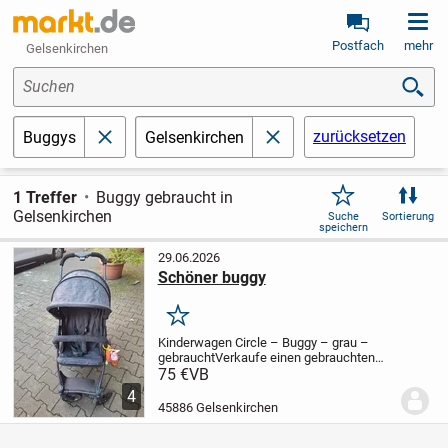
Postfach
mehr
Gelsenkirchen
Suchen
zurücksetzen
Buggys
Gelsenkirchen
schließen
schließen
1 Treffer
Buggy gebraucht in
Gelsenkirchen
Suche
Sortierung
speichern
29.06.2026
Schöner buggy
Merken
Kinderwagen Circle – Buggy – grau –
gebraucht
Verkaufe einen gebrauchten
Kinderwagen / Buggy von Circle in grau.
75 €
VB
Der Wagen ist voll funktionsfähig und
4
lässt sich kompakt zusammenklappen –
45886 Gelsenkirchen
ideal für...