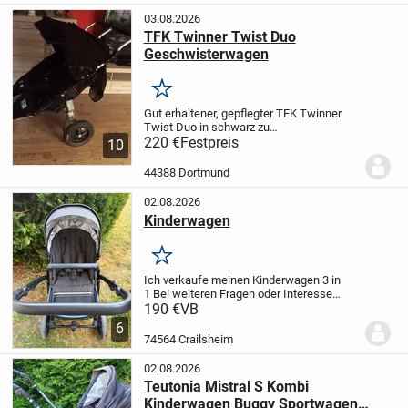
genutzt...
03.08.2026
TFK Twinner Twist Duo
Geschwisterwagen
Merken
Gut erhaltener, gepflegter TFK Twinner
Twist Duo in schwarz zu
verkaufen,Dieses Modell ist sehr leicht.
220 €
Festpreis
10
Lässt sich gut zusammenfalten.
Hat
diverse Funktionen (Sitz- und
44388 Dortmund
Schlafposition, Sonnenblenden,...
02.08.2026
Kinderwagen
Merken
Ich verkaufe meinen Kinderwagen 3 in
1
Bei weiteren Fragen oder Interesse
gerne melden.
nur Abholung möglich
190 €
VB
6
74564 Crailsheim
02.08.2026
Teutonia Mistral S Kombi
Kinderwagen Buggy Sportwagen