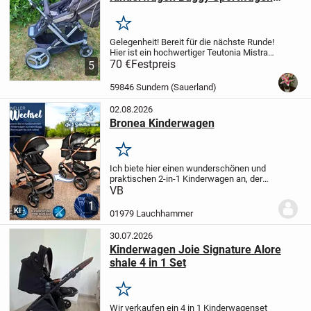
TOP!
Merken
Gelegenheit! Bereit für die nächste Runde!
Hier ist ein hochwertiger Teutonia Mistral
S Kombikinderwagen von privat
70 €
Festpreis
5
abzugeben! Der Kindwagen verfügt über
ein verstellbares Sonnenverdeck und
59846 Sundern (Sauerland)
einen...
02.08.2026
Bronea Kinderwagen
Merken
Ich biete hier einen wunderschönen und
praktischen 2-in-1 Kinderwagen an, der
sich schnell in einen Buggy umwandeln
VB
lässt. Dieser Kinderwagen ist in einem
1
stilvollen Schwarz mit edlen
KI
01979 Lauchhammer
roségoldenen...
30.07.2026
Kinderwagen Joie Signature Alore
shale 4 in 1 Set
Merken
Wir verkaufen ein 4 in 1 Kinderwagenset