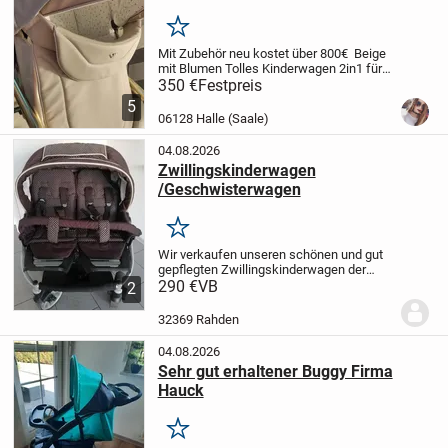
Merken
Mit Zubehör neu kostet über 800€ Beige
mit Blumen Tolles Kinderwagen 2in1 für
längeren zeit
Meine Tochter ist schon zu
350 €
Festpreis
Groß
5
06128 Halle (Saale)
04.08.2026
Zwillingskinderwagen
/Geschwisterwagen
Merken
Wir verkaufen unseren schönen und gut
gepflegten Zwillingskinderwagen der
Marke Teutonia. Der Bezug ist dunkel
290 €
VB
2
braun und hat helle Creme farbene
punkte.
Wir haben ihn sowohl im Haus als
32369 Rahden
auch draußen...
04.08.2026
Sehr gut erhaltener Buggy Firma
Hauck
Merken