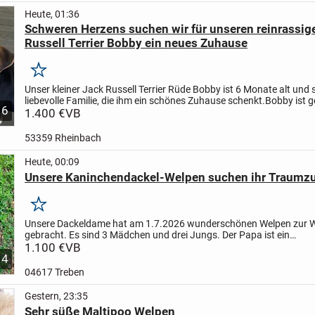
Heute, 01:36
Schweren Herzens suchen wir für unseren reinrassig
Russell Terrier Bobby ein neues Zuhause
Merken
Unser kleiner Jack Russell Terrier Rüde Bobby ist 6 Monate alt und 
liebevolle Familie, die ihm ein schönes Zuhause schenkt.
Bobby ist 
6
mit seiner Mutter und seiner Schwester...
1.400 €
VB
53359 Rheinbach
Heute, 00:09
Unsere Kaninchendackel-Welpen suchen ihr Traumzu
Merken
Unsere Dackeldame hat am 1.7.2026 wunderschönen Welpen zur W
gebracht. Es sind 3 Mädchen und drei Jungs. Der Papa ist ein
Kaninchendackel braun Kurzhaar und die Mama ein Standard Rot 
1.100 €
VB
4
Dacke...
04617 Treben
Gestern, 23:35
Sehr süße Maltipoo Welpen