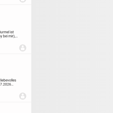
urmel ist
 bei mir),
iebevolles
07.2026