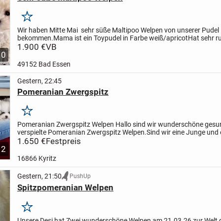
Merken
Wir haben Mitte Mai sehr süße Maltipoo Welpen von unserer Pude
bekommen.
Mama ist ein Toypudel in Farbe weiß/apricot
Hat sehr r
Charakter,sehr anhänglich und lieb .
1.900 €
VB
Papa ist ein...
10
49152 Bad Essen
Gestern, 22:45
Pomeranian Zwergspitz
Merken
Pomeranian Zwergspitz Welpen
Hallo sind wir wunderschöne gesu
verspielte Pomeranian Zwergspitz Welpen.
Sind wir eine Junge und 
Mädchen
1.650 €
Festpreis
Wir entwickeln uns sehr gut und werden zum abgabe...
2
16866 Kyritz
Gestern, 21:50
PushUp
Spitzpomeranian Welpen
Merken
Unsere Desi hat Zwei wunderschöne Welpen am 21.03.26 zur Welt 