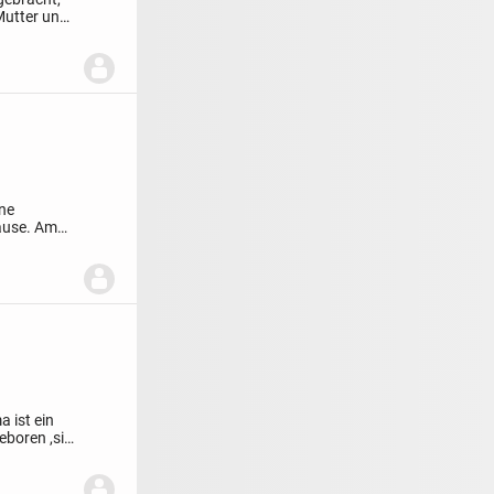
Mutter und
ne
hause. Am
 ist ein
eboren ,sie