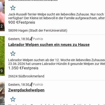
Merken
Jack-Russell-Terrier-Welpe sucht ein liebevolles Zuhause.
Nur noch 
verfügbar!
Der Kleine ist liebevoll in der Familie aufgewachsen, alte
geimpft, mehrfach entwurmt und tierärztlich...
900 €
Festpreis
2
58099 Hagen (Stadt der FernUniversität)
Gestern, 18:30
PushUp
Labrador Welpen suchen ein neues zu Hause
Merken
Labrador-Welpen suchen ab der 12. Woche ein liebevolles Zuhause
23.06.2026 hat unsere Labrador-Hündin 8 gesunde Welpen zur Wel
– 4 Mädchen und 4 Rüden.
1.350 €
Festpreis
Die Welpen wachsen liebevoll im...
9
26624 Südbrookmerland
Gestern, 18:30
PushUp
Zwergdackelwelpen
Merken