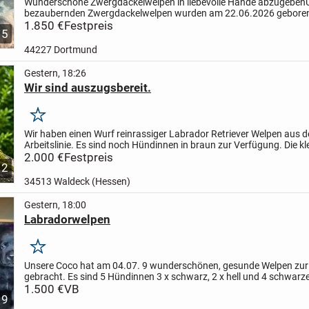
Wunderschöne Zwergdackelwelpen in liebevolle Hände abzugeben
bezaubernden Zwergdackelwelpen wurden am 22.06.2026 gebore
dürfen ab der 12. Lebenswoche in ihr neues, liebevolles Zuhause...
1.850 €
Festpreis
5
44227 Dortmund
Gestern, 18:26
Wir sind auszugsbereit.
Merken
Wir haben einen Wurf reinrassiger Labrador Retriever Welpen aus d
Arbeitslinie. Es sind noch Hündinnen in braun zur Verfügung. Die kl
am 01.06.2026 geboren.
2.000 €
Festpreis
Unsere Elterntiere sind...
2
34513 Waldeck (Hessen)
Gestern, 18:00
Labradorwelpen
Merken
Unsere Coco hat am 04.07. 9 wunderschönen, gesunde Welpen zur
gebracht. Es sind 5 Hündinnen 3 x schwarz, 2 x hell und 4 schwarz
Rüden.
1.500 €
Coco ist ein Goldator 75% Labrador und 25% Golden...
VB
9