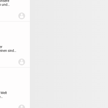
Unsere
n und
er
einen sind
 Welt
e