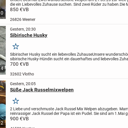
die ein Liebevolles Zuhause suchen. Sind zwei Rüder zu haben.Die 
der Vater sind beide reinrassige Spitz Pomeranian,...
850 €
VB
10
26826 Weener
Gestern, 20:30
Sibirische Husky
Merken
Sibirischer Husky sucht ein liebevolles Zuhause
Unsere wunderschö
sibirische Husky-Hündin sucht ein dauerhaftes und liebevolles Zu
schönsten wäre ein Bauernhof oder ein Zuhause mit großem...
700 €
VB
4
32602 Vlotho
Gestern, 20:05
Süße Jack Russelmixwelpen
Merken
2 Liebe und verschmuste Jack Russel Mix Welpen abzugeben. Mama
reinrassiger Jack Russel der Papa ist ein Pudel. Sie sind am 1.Mai g
sind komplett geimpft auch gegen Tollwut .Die...
900 €
VB
2