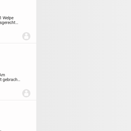
1 Welpe
rsgerecht
Am
t gebracht