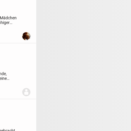
l Mädchen
uhiger
nde,
eine
gebracht,