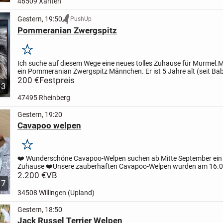
46509 Xanten
Gestern, 19:50
PushUp
Pommeranian Zwergspitz
Merken
Ich suche auf diesem Wege eine neues tolles Zuhause für Murmel.
M
ein Pommeranian Zwergspitz Männchen. Er ist 5 Jahre alt (seit Baby
nicht kastriert (hat gesunde Babys gezeugt) ist...
200 €
Festpreis
3
47495 Rheinberg
Gestern, 19:20
Cavapoo welpen
Merken
❤️ Wunderschöne Cavapoo-Welpen suchen ab Mitte September ein l
Zuhause ❤️
Unsere zauberhaften Cavapoo-Welpen wurden am 16.
geboren und wachsen mit viel Liebe in unserer Familie auf....
2.200 €
VB
7
34508 Willingen (Upland)
Gestern, 18:50
Jack Russel Terrier Welpen