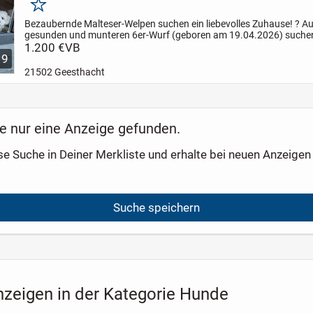
Merken
Bezaubernde Malteser-Welpen suchen ein liebevolles Zuhause! ?
Au
gesunden und munteren 6er-Wurf (geboren am 19.04.2026) suche
kleine Herzensbrecher ihre Familien fürs Leben:
1.200 €
VB
1...
9
21502 Geesthacht
e nur eine Anzeige gefunden.
se Suche in Deiner Merkliste und erhalte bei neuen Anzeigen 
Suche speichern
nzeigen in der Kategorie Hunde