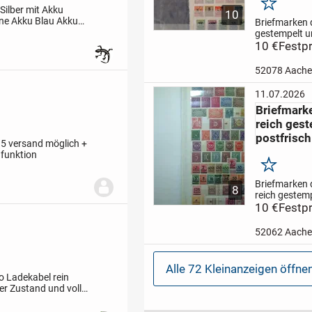
Merken
Silber mit Akku
10
ne Akku Blau
Akku
Briefmarken 
abel
2 Adapter für
gestempelt 
postfrisch .
10 €
Festpr
B
deutsches re
sammlung Po
52078 Aach
und gestemp
.
Versand 1,10
11.07.2026
Briefmark
reich ges
postfrisch
95 versand möglich +
 funktion
Merken
Briefmarken 
8
reich gestem
postfrisch . 
10 €
Festpr
gute zustan
1,10 euro .
52062 Aach
Alle 72 Kleinanzeigen öffne
o Ladekabel rein
r Zustand und voll
.