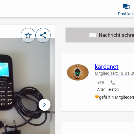
Postfac
Merken
Teilen
kardanet
Mitglied seit: 12.01.
nicht verifiziert
nicht verif
Alter
Telefon
gefällt 4 Mitglieder
nächstes Bild