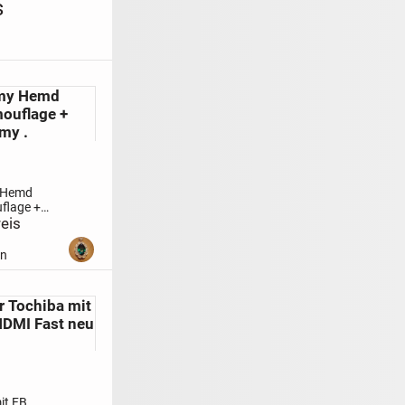
s
rmy Hemd
ouflage +
my .
 Hemd
flage +
 .
eis
Herren
Jacke
+ Poluver
en
n Army
Flecktarn
r. 46 . 48
r Tochiba mit
eile . Alles
HDMI Fast neu
...
it FB