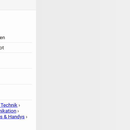
en
ot
 Technik
›
ikation
›
s & Handys
›