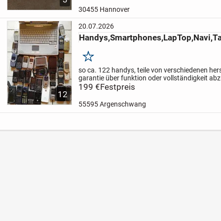
30455 Hannover
20.07.2026
Handys,Smartphones,LapTop,Navi,Ta
Merken
so ca. 122 handys, teile von verschiedenen hers
garantie über funktion oder vollständigkeit abz
versand + 19,50 €
199 €
Festpreis
12
55595 Argenschwang