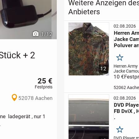
Weitere Anzeigen de
Anbieters
02.08.2026
Herren A
1
/
12
Jacke Cam
Poluver ar
Stück + 2
Merken
Herren Army
12
Jacke Camou
Poluver army
10 €
Festpr
25 €
Army Hemd 
Camouflage 
Festpreis
52062 Aach
army .
Herre
Hemd Jacke 
52078 Aachen
02.08.2026
Camouflage G
DVD Playe
+ Poluver . 2 T
FB DviX , 
super zustand
ne ladegerät , nur 1
.
.
Merken
DVD Player m