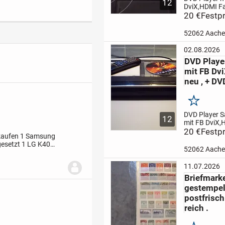
12
DviX,HDMI Fa
FB DviX , DVD
20 €
Festpr
FB DviX, HDMI
Geschenk DVD
52062 Aach
Abspielbare 
DVD, VCD, CD
02.08.2026
WMA, MPEG, 
DVD Playe
benutzen wie 
mit FB Dvi
neu , + DV
Merken
DVD Player 
12
mit FB DviX,
neu . DVD Pl
20 €
Festpr
kaufen
1 Samsung
Toschiba , mi
gesetzt
1 LG K40
DVD Player m
52062 Aach
 Handy mit Hardcover
HDMI . + Ge
Film .
Abspiel
11.07.2026
Formate: DVD
Briefmark
JPEG, AVI, 
gestempel
DviX:
...
postfrisch
reich .