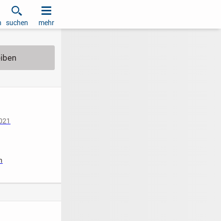
h
suchen
mehr
2021
iziert
n