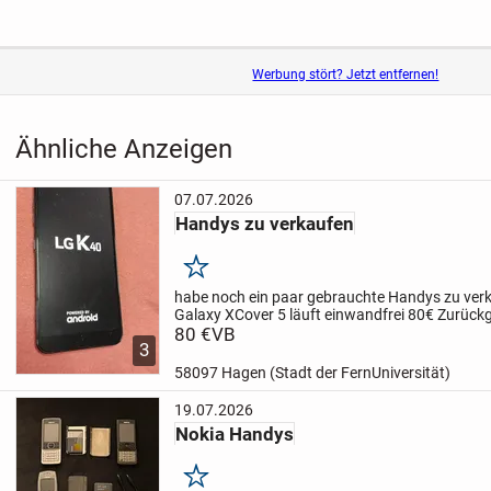
Werbung stört? Jetzt entfernen!
Ähnliche Anzeigen
07.07.2026
Handys zu verkaufen
Merken
habe noch ein paar gebrauchte Handys zu ver
Galaxy XCover 5 läuft einwandfrei 80€ Zurück
läuft einwandfrei 80€ Zurückgesetzt
80 €
VB
1 realme
3
ein wenig...
58097 Hagen (Stadt der FernUniversität)
19.07.2026
Nokia Handys
Merken