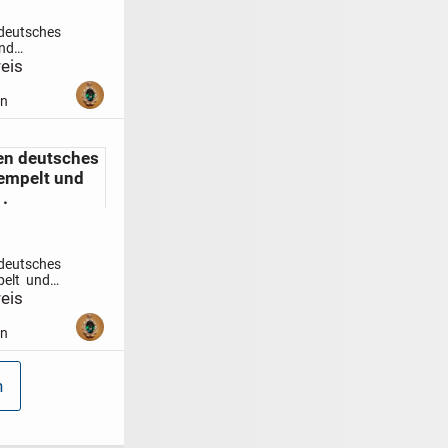
deutsches
und
eis
riefmarken
ich
stfrisch
en
elt
 Euro .
en deutsches
tempelt und
 .
deutsches
pelt und
Samlung ,
eis
d
Versand
en
n