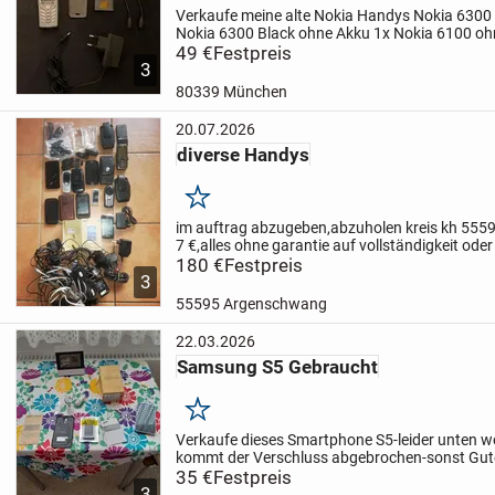
Verkaufe meine alte Nokia Handys
Nokia 6300 
Nokia 6300 Black ohne Akku
1x Nokia 6100 oh
BP-6M für Nokia N73 oder Nokia 6233
49 €
Festpreis
1 ladek
3
ladekabel...
80339 München
20.07.2026
diverse Handys
Merken
im auftrag abzugeben,abzuholen kreis kh 555
7 €,alles ohne garantie auf vollständigkeit oder
180 €
Festpreis
3
55595 Argenschwang
22.03.2026
Samsung S5 Gebraucht
Merken
Verkaufe dieses Smartphone S5-leider unten w
kommt der Verschluss abgebrochen-sonst Gute
funktionsfähig. Inkl. Ersatz
35 €
Festpreis
3
Akku,Köpfhörer,Anleitung,Ladeabdeckung für..