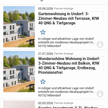
05.08.2026
Partner-Anzeige
Gartenwohnung in Undorf: 3-
Zimmer-Neubau mit Terrasse, KfW
40 QNG & Tiefgarage
Merken
In ruhiger und attraktiver Lage von Undorf
4
entsteht ein modernes Neubauprojekt mit
insgesamt 15 Eigentumswohnungen in
93152 Nittendorf
energieeffizienter Bauweise nach KfW 40
QNG Standard.
Die angebotene
21.07.2026
Partner-Anzeige
Gartengescho...
Wunderschöne Wohnung in Undorf:
3-Zimmer-Neubau mit Balkon, KfW
40 QNG & Tiefgarage, Erstbezug,
Provisionsfrei
Merken
4
In ruhiger und attraktiver Lage von Undorf
entsteht ein modernes Neubauprojekt mit
insgesamt 15 Eigentumswohnungen in
93152 Nittendorf
energieeffizienter Bauweise nach KfW 40
QNG Standard.
Die angebotene
02.05.2026
Partner-Anzeige
Erdgeschossw...