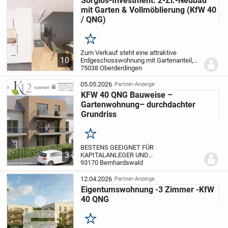
Sorglos-Investment: 2-Zi.-Neubau
mit Garten & Vollmöblierung (KfW 40
/ QNG)
Merken
Zum Verkauf steht eine attraktive
10
Erdgeschosswohnung mit Gartenanteil,
gelegen in einer modernen
75038 Oberderdingen
Doppelhaushälfte im Neubauprojekt
Flehingen. Diese Einheit bietet das
05.05.2026
Partner-Anzeige
Maximum an Komfort für Investor...
KFW 40 QNG Bauweise –
Gartenwohnung– durchdachter
Grundriss
Merken
BESTENS GEEIGNET FÜR
3
KAPITALANLEGER UND
EIGENNUTZER!
93170 Bernhardswald
Bis ins Detail sorgfältig
geplant, entsteht auf einem sonnigen,
großzügigen Grundstück in einem ruhigen
12.04.2026
Partner-Anzeige
und dennoch stadtnahen Wohngebiet
Eigentumswohnung -3 Zimmer -KfW
ein...
40 QNG
Merken