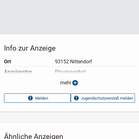
Info zur Anzeige
Ort
93152 Nittendorf
Anzeigen­typ
Privatangebot
Anzeigen­datum
21.03.2026
mehr
Anzeigen­kennung
3c301a01
Melden
Jugendschutzverstoß melden
Aufrufe dieser
14
Anzeige
Kategorie
Immobilien
›
Kaufen
›
Wohnungen
Ähnliche Anzeigen