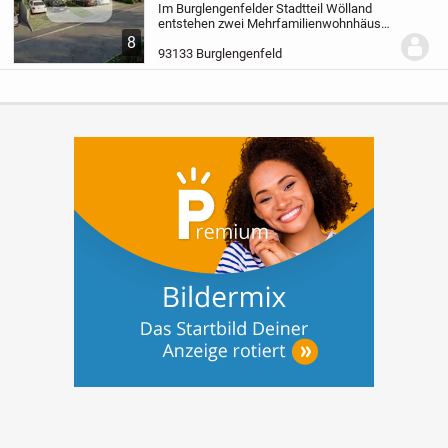
Im Burglengenfelder Stadtteil Wölland
entstehen zwei Mehrfamilienwohnhäuser
mit insgesamt 12 Eigentumswohnungen
8
und einer Tiefgarage.
Das stilvoll geplante
93133 Burglengenfeld
Neubauprojekt vereint zeitgemäße
Architektur...