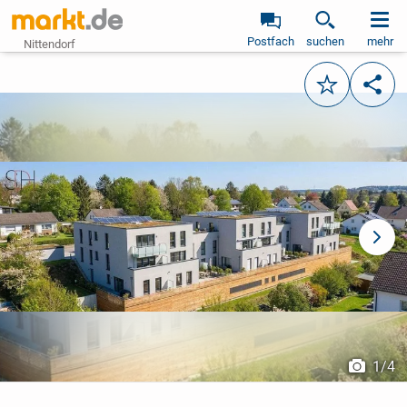
Postfach
suchen
mehr
Nittendorf
Merken
Teile
vorheriges Bild
näch
1
/
4