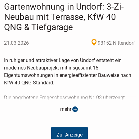
Gartenwohnung in Undorf: 3-Zi-
Neubau mit Terrasse, KfW 40
QNG & Tiefgarage
21.03.2026
93152 Nittendorf
In ruhiger und attraktiver Lage von Undorf entsteht ein
modernes Neubauprojekt mit insgesamt 15
Eigentumswohnungen in energieeffizienter Bauweise nach
KfW 40 QNG Standard.
Die angebotene Erdgeschosswohnung Nr. 03 überzeugt
durch eine durchdachte Raumaufteilung, helle Wohnräume
mehr
und einen privaten Außenbereich - ideal für Eigennutzer,
Paare oder kleine Familien.
Zur Anzeige
Das Herzstück der Wohnung ist der großzügige Wohn-, Ess-