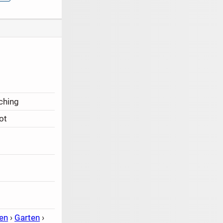
ching
ot
en
›
Garten
›