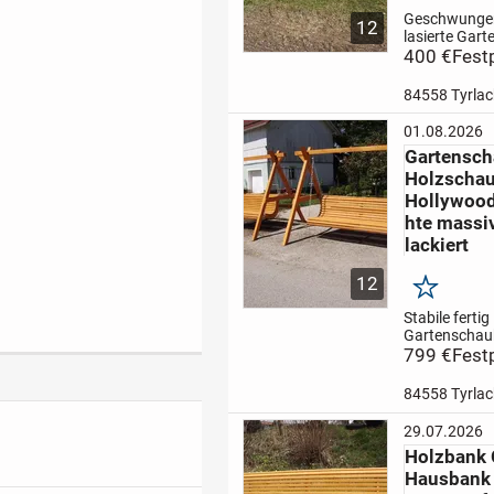
Geschwungen
12
lasierte Gar
massiven
400 €
Fest
Fichtenholz.
2,5 m
ABHOLP
84558 Tyrlac
84558
TYRLACHIN
01.08.2026
400.- Euro
Gartensch
!!!!!!!!!!!!!!!!!!!!
Holzschau
in...
Hollywood
hte massiv
lackiert
12
Merken
Stabile fertig
Gartenschau
massiven Fic
799 €
Fest
Kettentragkr
kg ( pro Seite
84558 Tyrlac
Schaukelban
200 cm
Gest
29.07.2026
Länge ca 306
Holzbank 
Breite ca 20
Hausbank
ca 200...