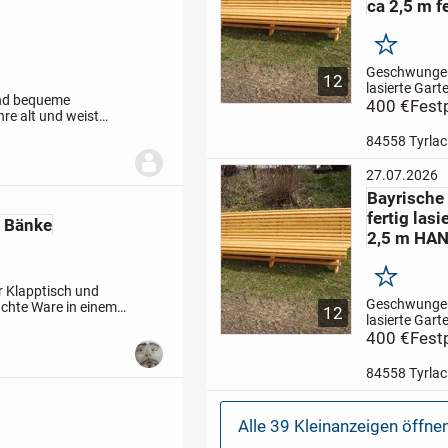
ca 2,5 m fe
Merken
Geschwungen
12
lasierte Gar
 und bequeme
massiven
400 €
Fest
re alt und weist
Fichtenholz.
ktionsfähig.
Die
2,5 m
ABHOLP
84558 Tyrlac
84558 TYRL
---------- 400.- 
27.07.2026
----
Lieferung 
Bayrische
Umgebung g
fertig lasi
Aufpreis...
z Bänke
2,5 m HA
Merken
er Klapptisch und
Geschwungen
uchte Ware in einem
12
lasierte Gar
besichtigt unter...
massiven Fich
400 €
Fest
Länge ca 2,5
m
ABHOLPRE
84558 Tyrlac
84558 TYRL
---------- 400.- 
---------
Lieferu
Alle 39 Kleinanzeigen öffne
näherer Umg