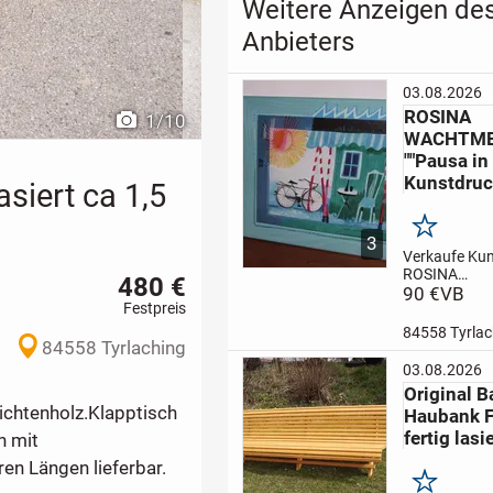
Weitere Anzeigen de
Anbieters
03.08.2026
ROSINA
1
/
10
WACHTME
""Pausa in 
Kunstdruc
asiert ca 1,5
Merken
3
Verkaufe Kun
ROSINA
480 €
WACHTMEIST
90 €
VB
Festpreis
Pausa in Bicic
Versand nac
84558 Tyrlac
Absprache mö
84558 Tyrlaching
Interesse An
03.08.2026
Original B
ichtenholz.Klapptisch
Haubank F
fertig lasi
n mit
en Längen lieferbar.
Merken