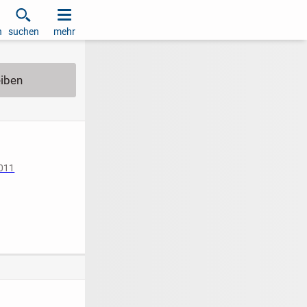
h
suchen
mehr
2011
iziert