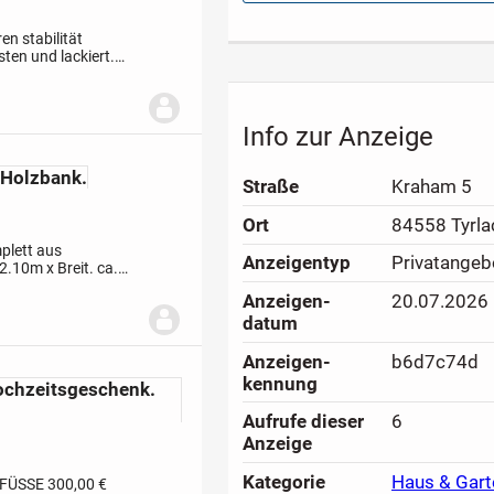
gegen...
en stabilität
ten und lackiert.
Info zur Anzeige
 Holzbank.
Straße
Kraham 5
Ort
84558 Tyrla
plett aus
Anzeigen­typ
Privatangeb
2.10m x Breit. ca.
ztiefe. 0.45m.
Dach .
Anzeigen­
20.07.2026
datum
Anzeigen­
b6d7c74d
kennung
ochzeitsgeschenk.
Aufrufe dieser
6
Anzeige
Kategorie
Haus & Gart
NFÜSSE
300,00 €