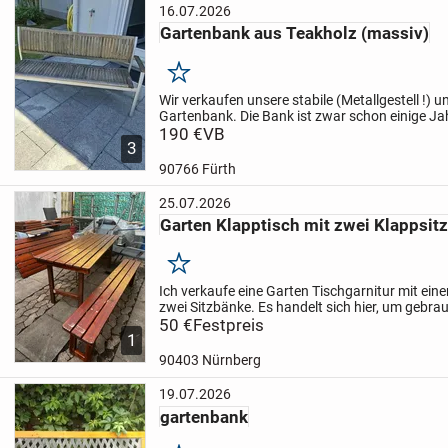
16.07.2026
Gartenbank aus Teakholz (massiv)
Merken
Wir verkaufen unsere stabile (Metallgestell !)
Gartenbank. Die Bank ist zwar schon einige Jah
geringe Gebrauchsspuren auf, ist aber voll fun
190 €
VB
3
Gartenbank hat...
90766 Fürth
25.07.2026
Garten Klapptisch mit zwei Klappsit
Merken
Ich verkaufe eine Garten Tischgarnitur mit ein
zwei Sitzbänke. Es handelt sich hier, um gebra
guten Zustand
50 €
Festpreis
180 cm lang 70cm
Verkauft wie 
1
90403 Nürnberg
19.07.2026
gartenbank