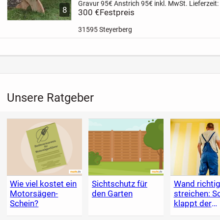
Gravur 95€ Anstrich 95€
inkl. MwSt. Lieferzeit
8
Gartenbank aus Lärchen/Dougl.holz " mit eine
300 €
Festpreis
(unbehandelt)
...
31595 Steyerberg
Unsere Ratgeber
Wie viel kostet ein
Sichtschutz für
Wand richti
Motorsägen-
den Garten
streichen: S
Schein?
klappt der
Anstrich