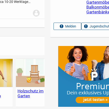
Gartenmöbe
: ca 10-20 Werktage
r Rücklehne
Balkonmöbe
Gartenbänk
Melden
Jugendschut
g
Holzschutz im
Heimwerker-
Der g
o
Garten
Lexikon - Tipps
Garte
zum Heimwerken,
Renovieren &