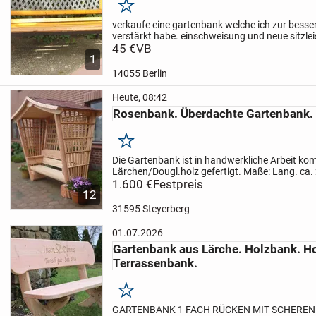
Merken
verkaufe eine gartenbank welche ich zur besser
verstärkt habe. einschweisung und neue sitzleis
sehr guter zustand
45 €
VB
1
14055 Berlin
Heute, 08:42
Rosenbank. Überdachte Gartenbank.
Merken
Die Gartenbank ist in handwerkliche Arbeit kom
Lärchen/Dougl.holz gefertigt.
Maße:
Lang. ca. 
0.80m x Hoch. ca. 2.30m
1.600 €
Festpreis
Sitzhöhe. 0.45m x Sit
12
2.50m.x...
31595 Steyerberg
01.07.2026
Gartenbank aus Lärche. Holzbank. H
Terrassenbank.
Merken
GARTENBANK 1 FACH RÜCKEN MIT SCHERE