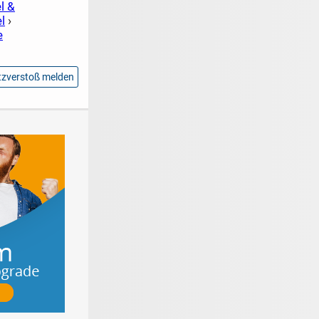
l &
l
›
e
zverstoß melden
roße
Materialen für den
Online schnell
nratgeber
Bodenbelag
Geld verdienen
mit Kleinanzeigen