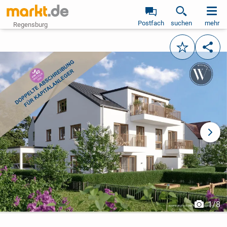
Postfach
suchen
mehr
Regensburg
Merken
Teile
vorheriges Bild
näch
1
/
8