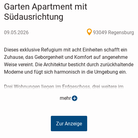
Garten Apartment mit
Südausrichtung
09.05.2026
93049 Regensburg
Dieses exklusive Refugium mit acht Einheiten schafft ein
Zuhause, das Geborgenheit und Komfort auf angenehme
Weise vereint. Die Architektur besticht durch zurückhaltende
Moderne und fügt sich harmonisch in die Umgebung ein.
Drei Wohnungen liegen im Erdgeschoss, drei weitere im
Obergeschoss und zwei Einheiten runden das Angebot im
mehr
Dachgeschoss ab.
Das Dachgeschoss kann zu einem großen Penthouse
vereint werden!
Zur Anzeige
Außen laden Balkone und Terrassen mit Gartenflächen zum