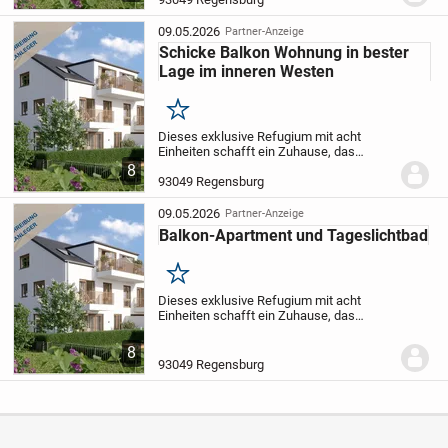
und fügt sich...
09.05.2026
Partner-Anzeige
Schicke Balkon Wohnung in bester
Lage im inneren Westen
Merken
Dieses exklusive Refugium mit acht
Einheiten schafft ein Zuhause, das
Geborgenheit und Komfort auf
8
angenehme Weise vereint. Die Architektur
93049 Regensburg
besticht durch zurückhaltende Moderne
und fügt sich...
09.05.2026
Partner-Anzeige
Balkon-Apartment und Tageslichtbad
Merken
Dieses exklusive Refugium mit acht
Einheiten schafft ein Zuhause, das
Geborgenheit und Komfort auf
angenehme Weise vereint. Die Architektur
8
besticht durch zurückhaltende Moderne
93049 Regensburg
und fügt sich...