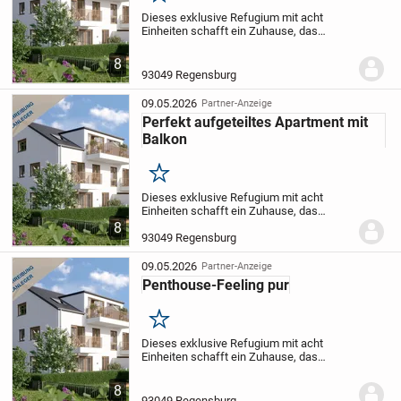
Dieses exklusive Refugium mit acht
Einheiten schafft ein Zuhause, das
Geborgenheit und Komfort auf
angenehme Weise vereint. Die Architektur
8
besticht durch zurückhaltende Moderne
93049 Regensburg
und fügt sich...
09.05.2026
Partner-Anzeige
Perfekt aufgeteiltes Apartment mit
Balkon
Merken
Dieses exklusive Refugium mit acht
Einheiten schafft ein Zuhause, das
Geborgenheit und Komfort auf
8
angenehme Weise vereint. Die Architektur
93049 Regensburg
besticht durch zurückhaltende Moderne
und fügt sich...
09.05.2026
Partner-Anzeige
Penthouse-Feeling pur
Merken
Dieses exklusive Refugium mit acht
Einheiten schafft ein Zuhause, das
Geborgenheit und Komfort auf
angenehme Weise vereint. Die Architektur
8
besticht durch zurückhaltende Moderne
93049 Regensburg