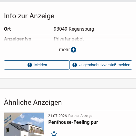
Info zur Anzeige
Ort
93049 Regensburg
Anzeigen­typ
Privatangebot
Anzeigen­datum
09.05.2026
mehr
Anzeigen­kennung
be779648
Melden
Jugendschutzverstoß melden
Aufrufe dieser
18
Anzeige
Kategorie
Immobilien
›
Kaufen
›
Wohnungen
Ähnliche Anzeigen
21.07.2026
Partner-Anzeige
Penthouse-Feeling pur
Merken