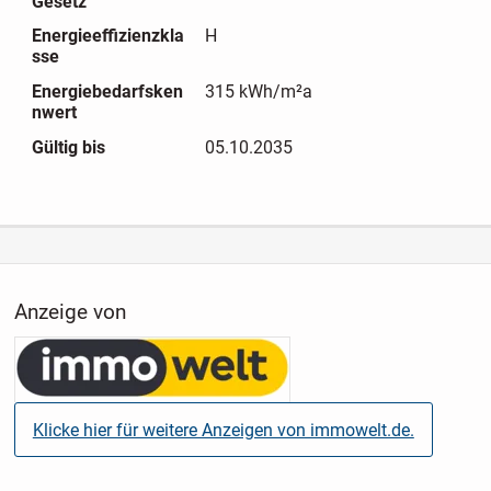
Gesetz
Spitzboden: über Holzausziehleiter erreichbar.
Energieeffizienzkla
H
sse
Kellergeschoss: Flur mit Fliesen; Kellerraum;
Energiebedarfsken
315 kWh/m²a
Hausanschlussraum; Heizungs- und Waschkeller.
nwert
Gültig bis
05.10.2035
Sie können diese Immobilie ab sofort für einen Kaufpreis
von 299.000,00 Euro erwerben. Käufer-Provision 3,57% inkl.
MwSt.
Anzeige von
Klicke hier für weitere Anzeigen von immowelt.de.