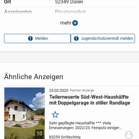
Ort
52349 Düren
Anzeigen­typ
Privatangebot
Anzeigen­datum
13.05.2026
mehr
Anzeigen­kennung
d916f61d
Melden
Jugendschutzverstoß melden
Aufrufe dieser
16
Anzeige
Kategorie
Immobilien
›
Kaufen
›
Häuser
Ähnliche Anzeigen
23.03.2025
Partner-Anzeige
Teilerneuerte Süd-West-Haushälfte
mit Doppelgarage in stiller Randlage
Merken
Sehr gepflegte Haushälfte *** Viele
Erneuerungen: 2022/23: Feinputz einiger
Innenwände + Innen gemalert +
10
Vinylparkett 3 Schlafzi.+ Küchenscheiben
83259 Schleching