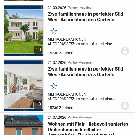
West + Außenanlagen (Neuer
Hauswasseranschluss;...
31.03.2026
Partner-Anzeige
Zweifamilienhaus in perfekter Süd-
West-Ausrichtung des Gartens
Merken
MEHRGENERATIONEN
AUFGEPASST!
Zum Verkauf steht eine
neuwertiges ZWEIFAMILIENHAUS,
10
welches im modernen Bauhaus-Stil
15738 Zeuthen
errichtet wurde. Die Immobilie befindet
sich in naturnaher Lage von Zeuthen
21.07.2026
Partner-Anzeige
und...
Zweifamilienhaus in perfekter Süd-
West-Ausrichtung des Gartens
Merken
MEHRGENERATIONEN
AUFGEPASST!
Zum Verkauf steht eine
neuwertiges ZWEIFAMILIENHAUS,
10
welches im modernen Bauhaus-Stil
15738 Zeuthen
errichtet wurde. Die Immobilie befindet
sich in naturnaher Lage von Zeuthen
21.07.2026
Partner-Anzeige
und...
Wohnen mit Flair - liebevoll saniertes
Reihenhaus in ländlicher