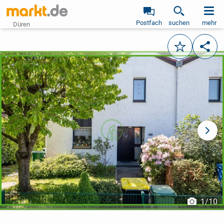
Postfach
suchen
mehr
Düren
Merken
Teile
vorheriges Bild
näch
1
/
10