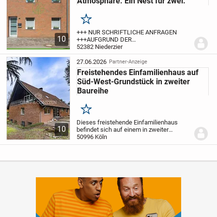
Atmosphäre. Ein Nest für zwei.
Merken
+++ NUR SCHRIFTLICHE ANFRAGEN
10
+++
AUFGRUND DER
DATENSCHUTZGRUNDVERORDNUNG
52382 Niederzier
SCHICKEN SIE UNS BITTE ZUNÄCHST
EINE SCHRIFTLICHE ANFRAGE PER E-
27.06.2026
Partner-Anzeige
MAIL MIT IHREN VOLLSTÄNDIGEN
Freistehendes Einfamilienhaus auf
KONTAKTDATEN. WIR WERDEN SIE...
Süd-West-Grundstück in zweiter
Baureihe
Merken
Dieses freistehende Einfamilienhaus
10
befindet sich auf einem in zweiter
Baureihe zur Straße gelegenen,
50996 Köln
großzügigen Süd-West-Grundstück von
ca. 1.037 m² Grundfläche. Das
Bestandsgebäude wurde in den...