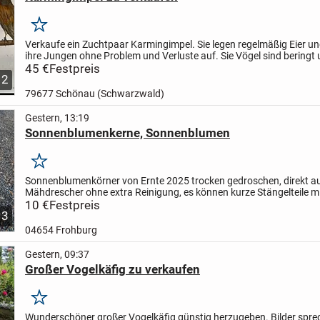
Merken
Verkaufe ein Zuchtpaar Karmingimpel. Sie legen regelmäßig Eier un
ihre Jungen ohne Problem und Verluste auf. Sie Vögel sind beringt 
ganzjährig in einer Außenvoliere. Sie sind top fit...
45 €
Festpreis
2
79677 Schönau (Schwarzwald)
Gestern, 13:19
Sonnenblumenkerne, Sonnenblumen
Merken
Sonnenblumenkörner von Ernte 2025 trocken gedroschen, direkt 
Mähdrescher ohne extra Reinigung, es können kurze Stängelteile mi
sein, siehe Bild 1
10 €
Festpreis
Als Vogelfutter, zum Oel pressen oder...
3
04654 Frohburg
Gestern, 09:37
Großer Vogelkäfig zu verkaufen
Merken
Wunderschöner großer Vogelkäfig günstig herzugeben. Bilder spre