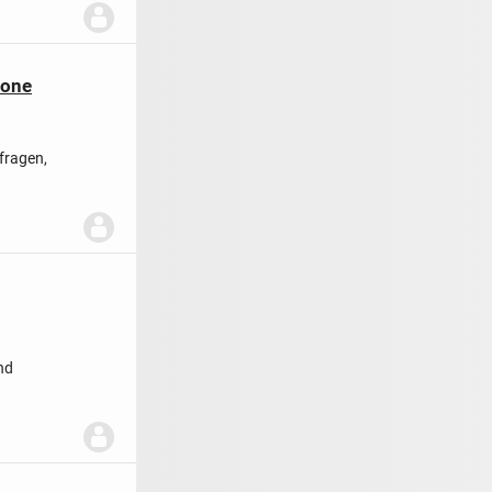
zone
fragen,
...
nd
ilber-