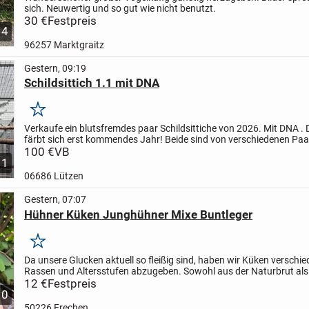
sich. Neuwertig und so gut wie nicht benutzt.
30 €
Festpreis
4
96257 Marktgraitz
Gestern, 09:19
Schildsittich 1.1 mit DNA
Merken
Verkaufe ein blutsfremdes paar Schildsittiche von 2026. Mit DNA .
färbt sich erst kommendes Jahr! Beide sind von verschiedenen Paa
Interesse bitte melden
100 €
VB
1
06686 Lützen
Gestern, 07:07
Hühner Küken Junghühner Mixe Buntleger
Merken
Da unsere Glucken aktuell so fleißig sind, haben wir Küken verschi
Rassen und Altersstufen abzugeben. Sowohl aus der Naturbrut als
dem Brüter oder Mischformen um angebrütete Eier nicht...
12 €
Festpreis
10
50226 Frechen