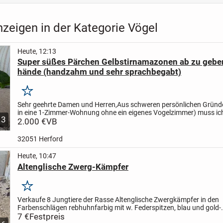
zeigen in der Kategorie Vögel
Heute, 12:13
Super süßes Pärchen Gelbstirnamazonen ab zu geben
hände (handzahm und sehr sprachbegabt)
Merken
Sehr geehrte Damen und Herren,
Aus schweren persönlichen Grün
in eine 1-Zimmer-Wohnung ohne ein eigenes Vogelzimmer) muss ic
3
nach langer Überlegung schweren Herzens von meinem...
2.000 €
VB
32051 Herford
Heute, 10:47
Altenglische Zwerg-Kämpfer
Merken
Verkaufe 8 Jungtiere der Rasse Altenglische Zwergkämpfer in den
Farbenschlägen rebhuhnfarbig mit w. Federspitzen, blau und gold-
weizenfarbig. Die Tiere sind alle von April 2026 und geimpft gegen N
7 €
Festpreis