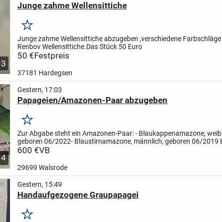
Junge zahme Wellensittiche
Merken
Junge zahme Wellensittiche abzugeben ,verschiedene Farbschläge
Renbov Wellensittiche.
Das Stück 50 Euro
50 €
Festpreis
3
37181 Hardegsen
Gestern, 17:03
Papageien/Amazonen-Paar abzugeben
Merken
Zur Abgabe steht ein Amazonen-Paar:
- Blaukappenamazone, weibl
geboren 06/2022
- Blaustirnamazone, männlich, geboren 06/2019
sind DNA-bestimmt, geschlossen beringt und werden...
600 €
VB
4
29699 Walsrode
Gestern, 15:49
Handaufgezogene Graupapagei
Merken