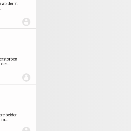
 ab der 7.
verstorben
 der
ere beiden
 im