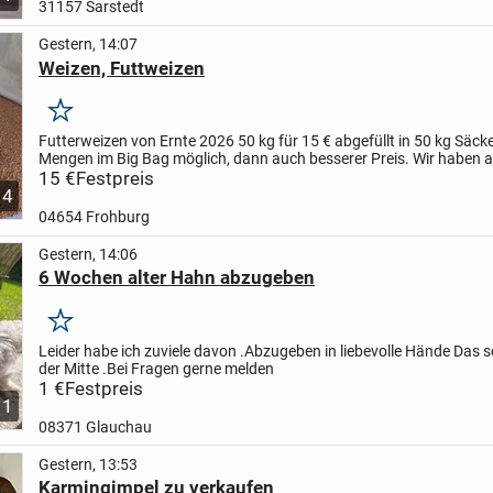
31157 Sarstedt
Gestern, 14:07
Weizen, Futtweizen
Merken
Futterweizen von Ernte 2026
50 kg für 15 € abgefüllt in 50 kg Säck
Mengen im Big Bag möglich, dann auch besserer Preis.
Wir haben 
Gerste, Hafer, Erbsen und Sonnenblumen als...
15 €
Festpreis
4
04654 Frohburg
Gestern, 14:06
6 Wochen alter Hahn abzugeben
Merken
Leider habe ich zuviele davon .
Abzugeben in liebevolle Hände
Das s
der Mitte .
Bei Fragen gerne melden
1 €
Festpreis
1
08371 Glauchau
Gestern, 13:53
Karmingimpel zu verkaufen