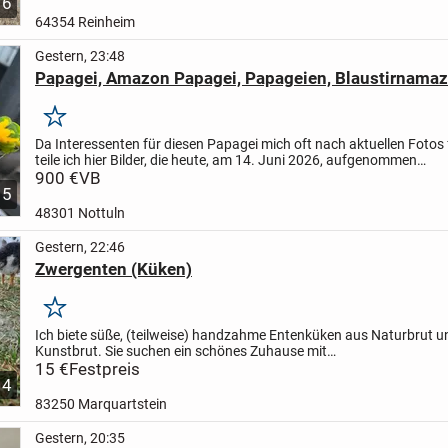
6
64354 Reinheim
Gestern, 23:48
Papagei, Amazon Papagei, Papageien, Blaustirnama
Merken
Da Interessenten für diesen Papagei mich oft nach aktuellen Fotos 
teile ich hier Bilder, die heute, am 14. Juni 2026, aufgenommen
wurden.
900 €
VB
AKTUELLE PREISE GEÄNDERT JETZT 700€
Der ist nicht so
5
48301 Nottuln
Gestern, 22:46
Zwergenten (Küken)
Merken
Ich biete süße, (teilweise) handzahme Entenküken aus Naturbrut u
Kunstbrut. Sie suchen ein schönes Zuhause mit
Badegelegenheiten.
15 €
Festpreis
Farbschläge: wildfarbig, wildfarbig-gescheckt, s
4
wildfarbig,...
83250 Marquartstein
Gestern, 20:35