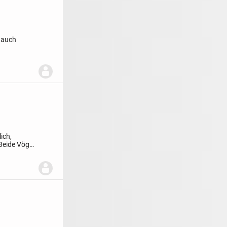
 auch
ich,
Beide Vögel