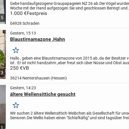
Gebe handaufgezogene Graupapageien NZ 26 ab.Die Vögel wurden
Woche mit der Hand aufgezogen.Sie sind geschlossen Beringt und
Fehlerfrei.DNA und CITES sind vorhanden.
1.000 €
Festpreis
5
04928 Schraden
Gestern, 15:13
Blaustirnamazone ,Hahn
Merken
Hallo ,
geben eine Blaustirnamazone von 2015 ab ,da der Besitzer 
ist .
Er ist nicht handzahm ,aber freut sich über Nüsse und Obst aus
Hand.
250 €
Lebt derzeit in einer Außenvoliere...
VB
3
36214 Nentershausen (Hessen)
Gestern, 14:23
ältere Wellensittiche gesucht
Merken
Wir suchen 2 ältere Wellensittich-Weibchen als Gesellschaft für uns
Senioren.
Die Wellis haben einen "Schlafkäfig" und sind tagsüber frei
Wohnzimmer.
Bitte nur aus dem näheren Umkreis, da...
1