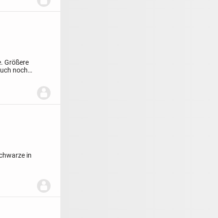
e.
Größere
auch noch
chwarze in