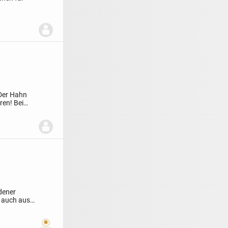
 Der Hahn
ren! Bei
edener
 auch aus