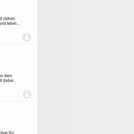
d ziehen
und leben
aus dem
t dabei
chen für