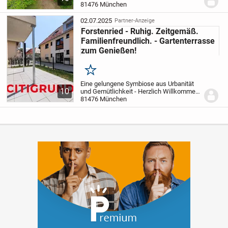
entstehen derzeit fünf stilvolle
81476 München
Mehrfamilienhäuser, die sich allesamt
im...
02.07.2025
Partner-Anzeige
Forstenried - Ruhig. Zeitgemäß.
Familienfreundlich. - Gartenterrasse
zum Genießen!
Merken
Eine gelungene Symbiose aus Urbanität
10
und Gemütlichkeit - Herzlich Willkommen
in Forstenried!
81476 München
Inmitten von Forstenried
entstehen derzeit fünf stilvolle
Mehrfamilienhäuser, die sich allesamt
im...