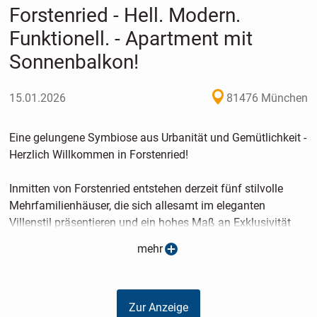
Forstenried - Hell. Modern.
Funktionell. - Apartment mit
Sonnenbalkon!
15.01.2026
81476 München
Eine gelungene Symbiose aus Urbanität und Gemütlichkeit -
Herzlich Willkommen in Forstenried!
Inmitten von Forstenried entstehen derzeit fünf stilvolle
Mehrfamilienhäuser, die sich allesamt im eleganten
Villenstil präsentieren und ein hohes Maß an Exklusivität
ausstrahlen werden. Die Baukörper wurden auf dem ca.
mehr
3.222 m² großen Grundstück gekonnt platziert, so fügt sich
das Gesamtensemble harmonisch in die Umgebung ein.
Neben dem hohen Wohnkomfort ist vor allem das
Zur Anzeige
energieeffiziente Gesamtkonzept zu erwähnen, das