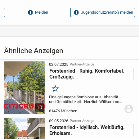
Anzeigen­kennung
292abdd0
Melden
Jugendschutzverstoß melden
Aufrufe dieser
10
Anzeige
Kategorie
Immobilien
›
Kaufen
›
Wohnungen
Ähnliche Anzeigen
02.07.2025
Partner-Anzeige
Forstenried - Ruhig. Komfortabel.
Großzügig.
Merken
Eine gelungene Symbiose aus Urbanität
und Gemütlichkeit - Herzlich Willkommen
in Forstenried!
Inmitten von Forstenried
10
entstehen derzeit fünf stilvolle
81476 München
Mehrfamilienhäuser, die sich allesamt
im...
09.05.2026
Partner-Anzeige
Forstenried - Idyllisch. Weitläufig.
Erholsam.