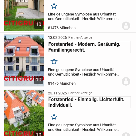
Merken
Eine gelungene Symbiose aus Urbanität
und Gemütlichkeit - Herzlich Willkommen
in Forstenried!
Inmitten von Forstenried
10
entstehen derzeit fünf stilvolle
81476 München
Mehrfamilienhäuser, die sich allesamt
im...
13.02.2026
Partner-Anzeige
Forstenried - Modern. Geräumig.
Familiengerecht.
Merken
Eine gelungene Symbiose aus Urbanität
und Gemütlichkeit - Herzlich Willkommen
in Forstenried!
Inmitten von Forstenried
10
entstehen derzeit fünf stilvolle
81476 München
Mehrfamilienhäuser, die sich allesamt
im...
23.11.2025
Partner-Anzeige
Forstenried - Einmalig. Lichterfüllt.
Individuell.
Merken
Eine gelungene Symbiose aus Urbanität
und Gemütlichkeit - Herzlich Willkommen
in Forstenried!
Inmitten von Forstenried
10