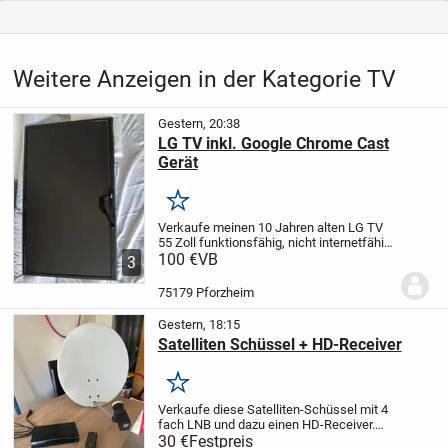
Weitere Anzeigen in der Kategorie TV
Gestern, 20:38
LG TV inkl. Google Chrome Cast
Gerät
Merken
Verkaufe meinen 10 Jahren alten LG TV
55 Zoll funktionsfähig, nicht internetfähig.
Aber inklusiv ist ein Google Crome Cast
100 €
VB
3
Gerät dabei. Nur für Selbstabholer.
75179 Pforzheim
Gestern, 18:15
Satelliten Schüssel + HD-Receiver
Merken
Verkaufe diese Satelliten-Schüssel mit 4
fach LNB und dazu einen HD-Receiver.
Voll funktionsfähig.
Nur Selbstabholung
30 €
Festpreis