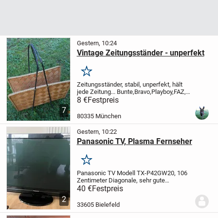
Gestern, 10:24
Vintage Zeitungsständer - unperfekt
Merken
Zeitungsständer, stabil, unperfekt, hält
jede Zeitung... Bunte,Bravo,Playboy,FAZ,
Allgäuer Zeitung.. nur bei BILD und AfD
8 €
Festpreis
"Info-Blätter" zickt er etwas... aber das ist
7
ja normal..Besichtigung...
80335 München
Gestern, 10:22
Panasonic TV, Plasma Fernseher
Merken
Panasonic TV Modell TX-P42GW20, 106
Zentimeter Diagonale, sehr gute
Bildqualität, voll funktionsfähig, gut
40 €
Festpreis
gepflegt, mit Fernbedienung und
2
Antennenkabel - bitte Abholung in
33605 Bielefeld
Bielefeld