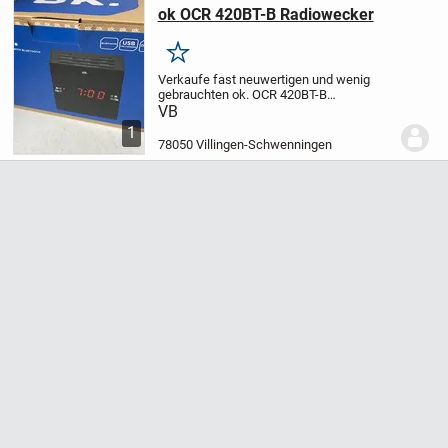
ok OCR 420BT-B Radiowecker
Merken
Verkaufe fast neuwertigen und wenig
gebrauchten ok. OCR 420BT-B
Radiowecker mit Bluetooth/USB,
VB
Batterie-/Netzbetrieb (Originalverpackng
1
leider nicht mehr vorhanden) voll
78050 Villingen-Schwenningen
funktionsfähig, gegen...