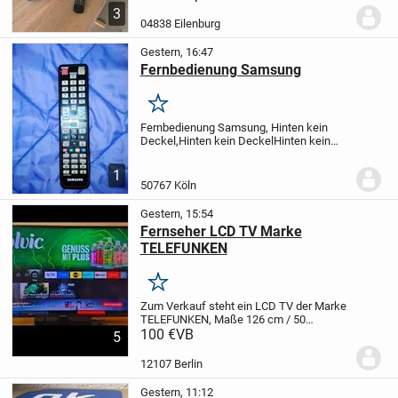
3
04838 Eilenburg
Gestern, 16:47
Fernbedienung Samsung
Merken
Fernbedienung Samsung,
Hinten kein
Deckel,Hinten kein DeckelHinten kein
DeckelHinten kein DeckelHinten kein
DeckelHinten kein DeckelHinten kein
1
DeckelHinten kein DeckelHinten kein
50767 Köln
DeckelHinten kein...
Gestern, 15:54
Fernseher LCD TV Marke
TELEFUNKEN
Merken
Zum Verkauf steht ein LCD TV der Marke
TELEFUNKEN, Maße 126 cm / 50
Zoll.
100 €
Das Gerät ist in einem guten,
VB
5
gebrauchten Zustand und voll
funktionsfähig.
Wir sind ein
12107 Berlin
Nichtraucherhaushalt.
Abholung...
Gestern, 11:12