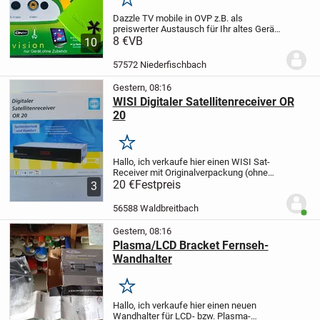
Merken
Dazzle TV mobile in OVP
z.B. als
preiswerter Austausch für Ihr altes Gerät
Beschreibung gibts im Internet
8 €
VB
10
technische Daten siehe Fotos
Privatverkauf - „Die Ware wird unter
57572 Niederfischbach
Ausschluss jeglicher...
Gestern, 08:16
WISI Digitaler Satellitenreceiver OR
20
Merken
Hallo,
ich verkaufe hier einen WISI Sat-
Receiver mit Originalverpackung (ohne
Fernbedienung, mit Netzkabel und
20 €
Festpreis
3
Bedienungsanleitung) zum
Schnäppchenpreis. Weitere Infos finden
56588 Waldbreitbach
Benut
Sie in den Fotos. Der...
Gestern, 08:16
Plasma/LCD Bracket Fernseh-
Wandhalter
Merken
Hallo,
ich verkaufe hier einen neuen
Wandhalter für LCD- bzw. Plasma-