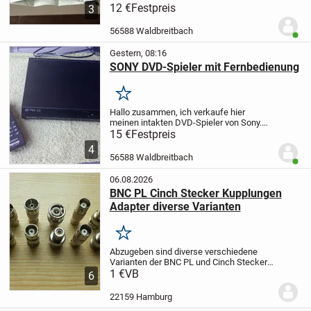
Fernsehgeräte. Alle Angaben finden Sie
12 €
Festpreis
3
auf den Fotos. 0171-2822284
56588 Waldbreitbach
Benut
Gestern, 08:16
SONY DVD-Spieler mit Fernbedienung
Merken
Hallo zusammen,
ich verkaufe hier
meinen intakten DVD-Spieler von Sony.
Alle anderen Infos bitte den Fotos
15 €
Festpreis
entnehmen. Der Verkauf erfolgt ohne
4
Garantie oder Rücknahme. Versicherter
56588 Waldbreitbach
Benut
Versand mit HERMES...
06.08.2026
BNC PL Cinch Stecker Kupplungen
Adapter diverse Varianten
Merken
Abzugeben sind diverse verschiedene
Varianten der BNC PL und Cinch Stecker-
Kupplungen und Adapter.
1 €
VB
Stecker
6
Kupplungen BNC
Die Teile sind neu und
unbenutzt.
Abgabe nach belibiger Auswahl
22159 Hamburg
gegen...