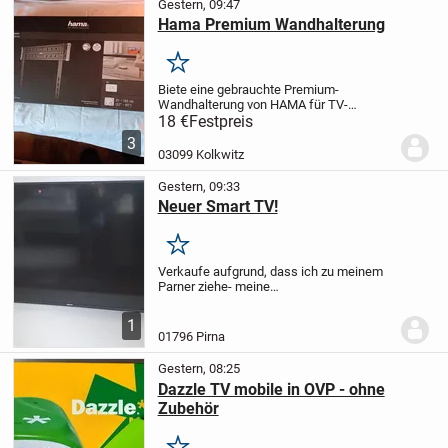
Gestern, 09:47
Hama Premium Wandhalterung
Merken
Biete eine gebrauchte Premium-
Wandhalterung von HAMA für TV-
Flachbildschirme bis 65 Zoll, max. 35 kg,
18 €
Festpreis
Art.-Nr.: 118054. Die Halterung ermöglicht
3
das TV-Gerät zu neigen, hat eine
03099 Kolkwitz
eingebaute Wasserwaage...
Gestern, 09:33
Neuer Smart TV!
Merken
Verkaufe aufgrund, dass ich zu meinem
Parner ziehe- meine
Wohungseinrichtung.
Viele Gegenstände
wurden von uns nie genutzt.
- neuer Smart
1
TV
- funktioniert einwandfrei, ohne
01796 Pirna
Kratzer .....
- Bringe...
Gestern, 08:25
Dazzle TV mobile in OVP - ohne
Zubehör