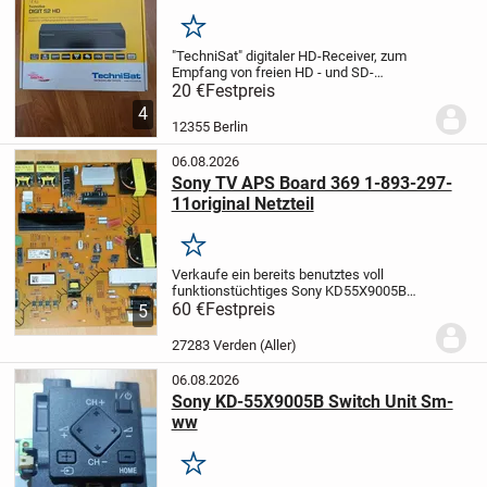
Merken
"TechniSat" digitaler HD-Receiver, zum
Empfang von freien HD - und SD-
Satelliten-Programmen, Versand möglich
20 €
Festpreis
(+5.-€ ) Nichtraucherhaushalt
4
12355 Berlin
06.08.2026
Sony TV APS Board 369 1-893-297-
11original Netzteil
Merken
Verkaufe ein bereits benutztes voll
funktionstüchtiges Sony KD55X9005B
Board inklusive Netzstecker wie
60 €
Festpreis
5
abgebildet.
Es befindet sich in einem sehr
guten und voll funktionsfähigen Zustand.
27283 Verden (Aller)
Der TV...
06.08.2026
Sony KD-55X9005B Switch Unit Sm-
ww
Merken