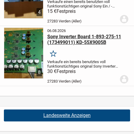
Verkaufe einen bereits benutzten voll
funktionstüchtigen original Sony Ein / -
Ausschalter inklusive Halterung, wie
15 €
Festpreis
4
abgebildet.
Sony KD-55X9005B ( Baujahr
08/2014 )
Platine: VO14T02
Es...
27283 Verden (Aller)
06.08.2026
Sony Inverter Board 1-893-275-11
(173499011) KD-55X9005B
Merken
Verkaufe ein bereits benutztes voll
funktionstüchtiges original Sony Inverter
Board inklusive sämtlicher
30 €
Festpreis
8
Anschlusskabel, wie abgebildet.
Sony KD-
55X9005B (2014)folgendes Bauteil:
27283 Verden (Aller)
Passen auch für...
Landesweite Anzeigen