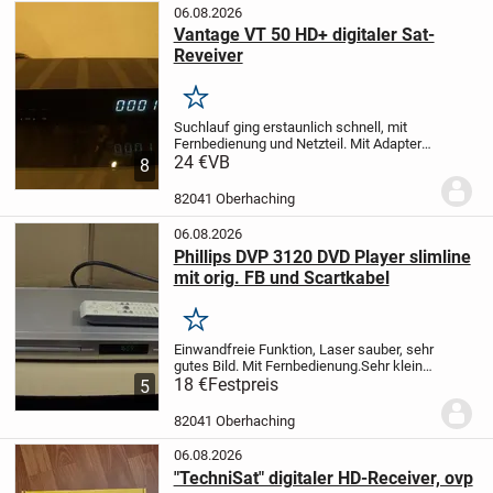
06.08.2026
Vantage VT 50 HD+ digitaler Sat-
Reveiver
Merken
Suchlauf ging erstaunlich schnell, mit
Fernbedienung und Netzteil. Mit Adapter
(nicht enthalten) wäre auch 12 Volt-
24 €
VB
8
Betrieb möglich. (Auto, Camping
etc.)
Meine ehrlichen und original- Bilder
82041 Oberhaching
bitte...
06.08.2026
Phillips DVP 3120 DVD Player slimline
mit orig. FB und Scartkabel
Merken
Einwandfreie Funktion, Laser sauber, sehr
gutes Bild. Mit Fernbedienung.
Sehr kleine
Maße: 36b x 20t x 4h.
18 €
Festpreis
Verkauf wie auf den
5
Fotos
Da es sich um einen Privatverkauf
handelt sind Garantie, Umtausch...
82041 Oberhaching
06.08.2026
"TechniSat" digitaler HD-Receiver, ovp