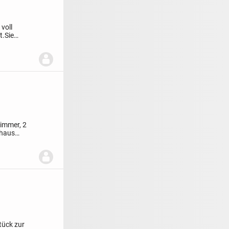
voll
t.
Sie
..
zimmer, 2
shaus
tück zur