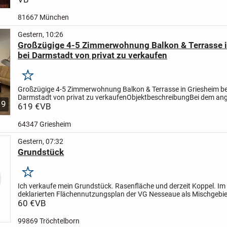
zentral in...
81667 München
Gestern, 10:26
Großzügige 4-5 Zimmerwohnung Balkon & Terrasse i
bei Darmstadt von privat zu verkaufen
Merken
Großzügige 4-5 Zimmerwohnung Balkon & Terrasse in Griesheim be
Darmstadt von privat zu verkaufen
Objektbeschreibung
Bei dem an
9
Objekt handelt es sich um eine attraktive 4/5-Zimmerwohnung in...
619 €
VB
64347 Griesheim
Gestern, 07:32
Grundstück
Merken
Ich verkaufe mein Grundstück. Rasenfläche und derzeit Koppel. Im
deklarierten Flächennutzungsplan der VG Nesseaue als Mischgebie
ausgewiesen, so dass es zukünftig bebaut werden kann. Nach Rüc
60 €
VB
99869 Tröchtelborn