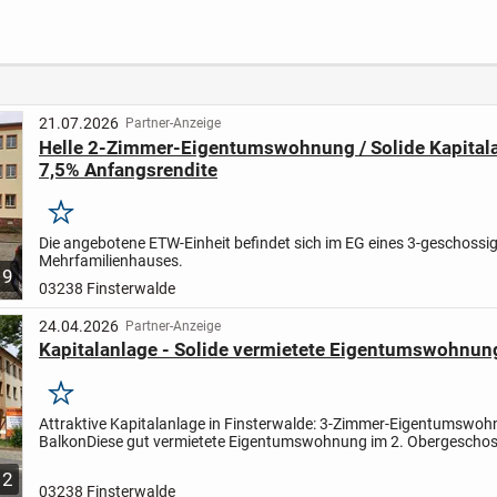
Dachgeschosswoh
mit 19m² ab 2028
Hausw
nung in grüner Lage
BEZUGSBEREIT
m un
im Fürstenwalder
Balko
Süden!
21.07.2026
Partner-Anzeige
Helle 2-Zimmer-Eigentumswohnung / Solide Kapitala
7,5% Anfangsrendite
Merken
Die angebotene ETW-Einheit befindet sich im EG eines 3-geschossi
Mehrfamilienhauses.
9
03238 Finsterwalde
24.04.2026
Partner-Anzeige
Kapitalanlage - Solide vermietete Eigentumswohnun
Merken
Attraktive Kapitalanlage in Finsterwalde: 3-Zimmer-Eigentumswoh
Balkon
Diese gut vermietete Eigentumswohnung im 2. Obergeschos
gepflegten Mehrfamilienhauses bietet Ihnen eine solide...
2
03238 Finsterwalde