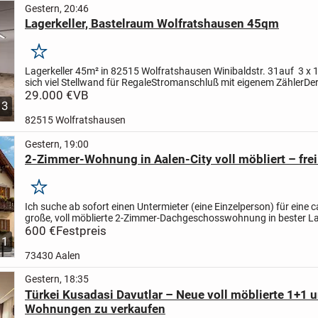
Gestern, 20:46
Lagerkeller, Bastelraum Wolfratshausen 45qm
Merken
Lagerkeller 45m² in 82515 Wolfratshausen Winibaldstr. 31
auf 3 x 
sich viel Stellwand für Regale
Stromanschluß mit eigenem Zähler
De
2 Fenster, Zufahrt über die Tiefgarage (190m)...
29.000 €
VB
3
82515 Wolfratshausen
Gestern, 19:00
2-Zimmer-Wohnung in Aalen-City voll möbliert – frei 
Merken
Ich suche ab sofort einen Untermieter (eine Einzelperson) für eine c
große, voll möblierte 2-Zimmer-Dachgeschosswohnung in bester L
Aalen-City.
600 €
Festpreis
Top-Lage
* Nur ca. 150 m zum Rathaus...
1
73430 Aalen
Gestern, 18:35
Türkei Kusadasi Davutlar – Neue voll möblierte 1+1 
Wohnungen zu verkaufen