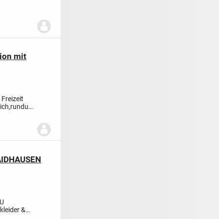
ion mit
 Freizeit
lich,rundum
AIDHAUSEN
ZU
leider &
Sehr