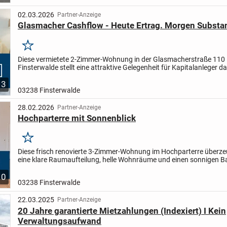
02.03.2026
Partner-Anzeige
Glasmacher Cashflow - Heute Ertrag. Morgen Substa
Merken
Diese vermietete 2-Zimmer-Wohnung in der Glasmacherstraße 110 
Finsterwalde stellt eine attraktive Gelegenheit für Kapitalanleger dar
eine solide Bestandsimmobilie mit nachhaltiger...
3
03238 Finsterwalde
28.02.2026
Partner-Anzeige
Hochparterre mit Sonnenblick
Merken
Diese frisch renovierte 3-Zimmer-Wohnung im Hochparterre überze
eine klare Raumaufteilung, helle Wohnräume und einen sonnigen B
Blick ins Grüne und auf den Sportplatz. Neue Fliesen...
10
03238 Finsterwalde
22.03.2025
Partner-Anzeige
20 Jahre garantierte Mietzahlungen (Indexiert) I Kein
Verwaltungsaufwand