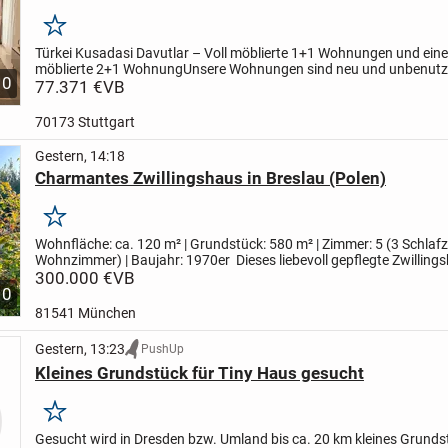
Merken
Türkei Kusadasi Davutlar – Voll möblierte 1+1 Wohnungen und eine 
möblierte 2+1 Wohnung
Unsere Wohnungen sind neu und unbenutz
10
befinden sich in der Nähe von Supermärkten, dem Gesundheitszent.
77.371 €
VB
70173 Stuttgart
Gestern, 14:18
Charmantes Zwillingshaus in Breslau (Polen)
Merken
Wohnfläche: ca. 120 m² | Grundstück: 580 m² | Zimmer: 5 (3 Schlaf
Wohnzimmer) | Baujahr: 1970er
Dieses liebevoll gepflegte Zwilling
(Doppelhaushälfte) aus den 1970er Jahren bietet auf...
300.000 €
VB
10
81541 München
Gestern, 13:23
PushUp
Kleines Grundstück für Tiny Haus gesucht
Merken
Gesucht wird in Dresden bzw. Umland bis ca. 20 km kleines Grunds