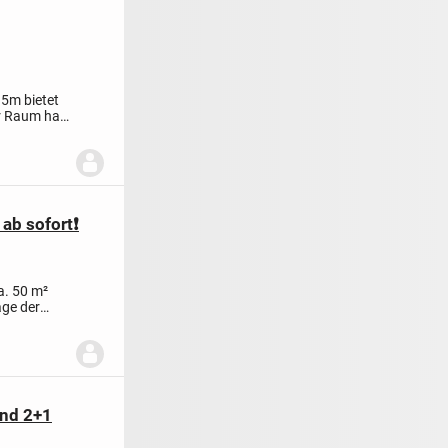
15m bietet
r Raum hat
ab sofort❗️
a. 50 m²
age der
und 2+1