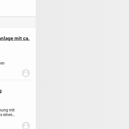
irtschaftsrau
mit 25m² MIT
d schönem
BALKON ab 2028
n
BEZUGSBEREIT
nlage mit ca.
gen
g
nung mit
s eines