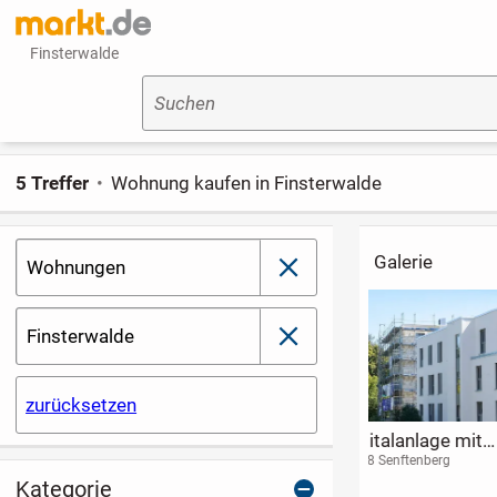
Finsterwalde
Suchen
5 Treffer
Wohnung kaufen in Finsterwalde
Galerie
Wohnungen
schließen
Finsterwalde
schließen
zurücksetzen
Gemütliche 3
Drinnen und
ETW mit
Zimmer-
draußen!
Wassergrunds
14476 Potsdam
14476 Potsdam
15738 Zeuthen
Dachgeschoss-
Geräumige 3
eigene Stegan
Kategorie