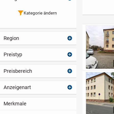
Wohnung mit ca.
Zimmer-Wohnung
usw.
87m² und Terrasse
mit Terrasse und
privatem Garten
Kategorie ändern
Region
Preistyp
Preisbereich
Anzeigenart
Merkmale