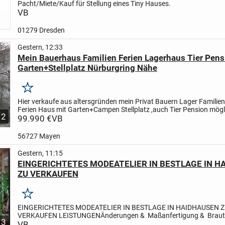
Pacht/Miete/Kauf für Stellung eines Tiny Hauses.
VB
01279 Dresden
Gestern, 12:33
Mein Bauerhaus Familien Ferien Lagerhaus Tier Pens
Garten+Stellplatz Nürburgring Nähe
Merken
Hier verkaufe aus altersgründen mein Privat Bauern Lager Familien
Ferien Haus mit Garten+Campen Stellplatz ,auch Tier Pension mög
2
Grundstück 205 qm+mehr möglich,Haus 100qm,9...
99.990 €
VB
56727 Mayen
Gestern, 11:15
EINGERICHTETES MODEATELIER IN BESTLAGE IN H
ZU VERKAUFEN
Merken
EINGERICHTETES MODEATELIER IN BESTLAGE IN HAIDHAUSEN 
VERKAUFEN
LEISTUNGEN
Änderungen & Maßanfertigung & Brautk
3
Eigenes Design
VB
KUNDSCHAFT
Stammkundschaft vorhanden.
LAGE: