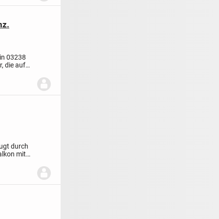
nz.
in 03238
, die auf
ugt durch
alkon mit