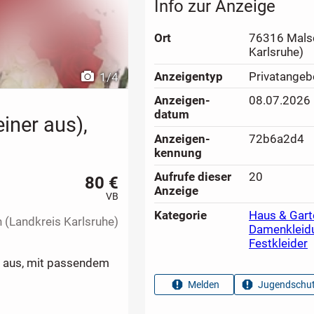
Info zur Anzeige
Ort
76316 Malsc
Karlsruhe)
Anzeigen­typ
Privatangeb
1
/
4
Anzeigen­
08.07.2026
datum
einer aus),
Anzeigen­
72b6a2d4
kennung
Aufrufe dieser
20
80 €
Anzeige
VB
Kategorie
Haus & Gart
(Landkreis Karlsruhe)
Damenkleid
Festkleider
ner aus, mit passendem
Melden
Jugendschut