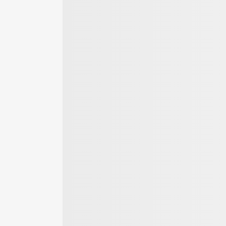
werker-
Der große
Materialen für den
on - Tipps
Gartenratgeber
Bodenbelag
Heimwerken,
ieren &
r bauen