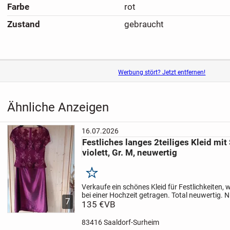
Farbe
rot
Zustand
gebraucht
Werbung stört? Jetzt entfernen!
Ähnliche Anzeigen
16.07.2026
Festliches langes 2teiliges Kleid mit
violett, Gr. M, neuwertig
Merken
Verkaufe ein schönes Kleid für Festlichkeiten,
bei einer Hochzeit getragen. Total neuwertig. 
7
tierfreier Haushalt. Neupreis war 485€
135 €
VB
Maße: Ro
83416 Saaldorf-Surheim