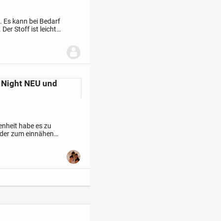
.
Es kann bei Bedarf
.
Der Stoff ist leicht
Hacken, Rücken...
e Night NEU und
genheit habe es zu
, oder zum einnähen
weich fallendes