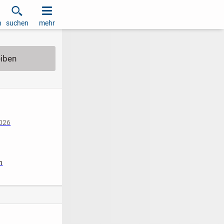
h
suchen
mehr
2026
iziert
n