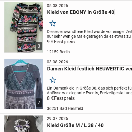
05.08.2026
Kleid von EBONY in Größe 40
Merken
Dieses einwandfreie Kleid wurde vor einiger Ze
nur sehr wenige Male getragen da es etwas zu 
endlich wieder genutzt wird geben wir es jetzt
9 €
Festpreis
3
ab.
12159 Berlin
03.08.2026
Damen Kleid festlich NEUWERTIG ver
Merken
Ein Damenkleid in Größe 38, das sich perfekt f
Anlässe wie elegante Events, Freizeitgestaltung
Party- und Cocktailabende eignet. Das mehrfa
8 €
Festpreis
7
harmoniert mit der...
36251 Bad Hersfeld
29.07.2026
Kleid Größe M / L 38 / 40