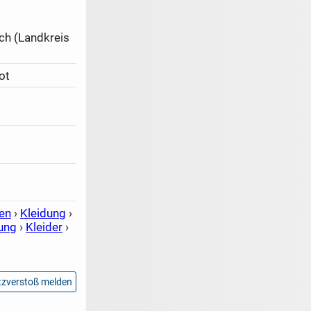
h (Landkreis
ot
en
›
Kleidung
›
ung
›
Kleider
›
zverstoß melden