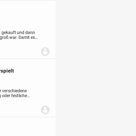
it gekauft und dann
groß war. Damit es
 gerne in gute Hände
spielt
ür verschiedene
 oder festliche
rbige Design