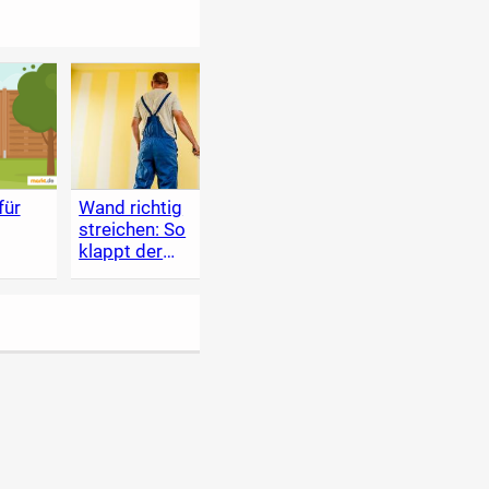
für
Wand richtig
Holzschutz im
Heim
streichen: So
Garten
Lexik
klappt der
zum 
Anstrich
Renov
selbe