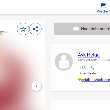
Postfac
Merken
Teilen
Ayk Helga
Mitglied seit: 08.07.
nicht verifiziert
nicht verif
Alter
Telefon
gefällt 0 Mitglieder
nächstes Bild