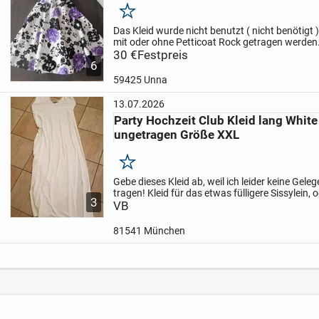
Merken
Das Kleid wurde nicht benutzt ( nicht benötigt )
mit oder ohne Petticoat Rock getragen werden
dehnbar.
30 €
Festpreis
Der Verschluss oben ist mit 2 kleine 
6
59425 Unna
13.07.2026
Party Hochzeit Club Kleid lang Whit
ungetragen Größe XXL
Merken
Gebe dieses Kleid ab, weil ich leider keine Gele
tragen!
Kleid für das etwas fülligere Sissylein
3
usw. RV am Rücken Vorne zum binden Gr. XXL 
VB
Gewebe...
81541 München