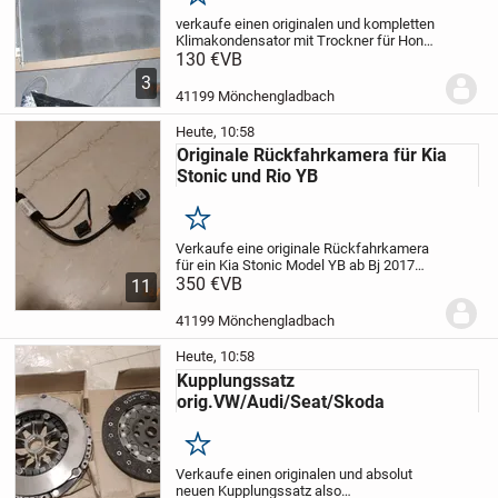
Merken
verkaufe einen originalen und kompletten
Klimakondensator mit Trockner für Honda
Jazz ab Bj 2009-2015,Top Zustand wie
130 €
VB
neu,nur einbauen,befüllen und
3
fahren,kostet bei Honda über 600
41199 Mönchengladbach
Euro,siehe auch...
Heute, 10:58
Originale Rückfahrkamera für Kia
Stonic und Rio YB
Merken
Verkaufe eine originale Rückfahrkamera
für ein Kia Stonic Model YB ab Bj 2017
und bis heute,die Rückfahrkamera ist
350 €
VB
11
original und komplett funktionell für 1,0
und 1,2 Liter Motoren geeignet,wurde vor...
41199 Mönchengladbach
Heute, 10:58
Kupplungssatz
orig.VW/Audi/Seat/Skoda
Merken
Verkaufe einen originalen und absolut
neuen Kupplungssatz also