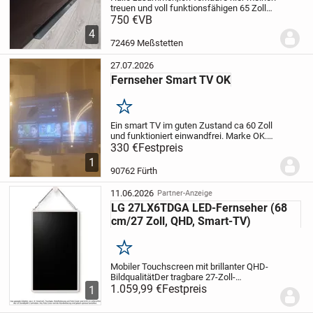
treuen und voll funktionsfähigen 65 Zoll
LG OLED Fernseher (Modell:
750 €
VB
OLED65C17LB, Modelljahr 2021) wegen
4
einer Neuanschaffung.
Das Gerät liefert
72469 Meßstetten
dank der...
27.07.2026
Fernseher Smart TV OK
Merken
Ein smart TV im guten Zustand ca 60 Zoll
und funktioniert einwandfrei. Marke OK.
SMART TV keine Kratzer oder ähnliches.
330 €
Festpreis
Bei Interesse gerne anschreiben preis ist
1
verhandelbar. Viel Spaß beim stöbern...
90762 Fürth
11.06.2026
Partner-Anzeige
LG 27LX6TDGA LED-Fernseher (68
cm/27 Zoll, QHD, Smart-TV)
Merken
Mobiler Touchscreen mit brillanter QHD-
Bildqualität
Der tragbare 27-Zoll-
Touchscreen LG StanbyME 2 ist der
1.059,99 €
Festpreis
1
ideale Begleiter für kabelloses
Entertainment – ob als mobiler Bildschirm