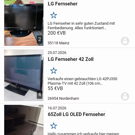
LG Fernseher
Merken
LG Fernseher in sehr guten Zustand
mit
Fernbedienung. Alles funktioniert
einwandfrei.
200 €
VB
Bitte nur Abholung
2
55118 Mainz
25.07.2026
LG Fernseher 42 Zoll
Merken
Verkaufe einen gebrauchten LG 42PJ350
Plasma-TV mit 42 Zoll (106 cm
Bildschirmdiagonale).
55 €
VB
Der Fernseher ist
voll funktionsfähig und wurde bis vor ca.
4
zwei Monaten genutzt. Aufgrund einer
26954 Nordenham
Neuanschaffun...
16.07.2026
65Zoll LG OLED Fernseher
Merken
Hallo zusammen,
ich verkaufe hier meinen