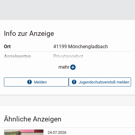
Info zur Anzeige
Ort
41199 Mönchengladbach
Anzeigen­typ
Privatangebot
Anzeigen­datum
05.07.2026
mehr
Anzeigen­kennung
5dc5facf
Melden
Jugendschutzverstoß melden
Aufrufe dieser
22
Anzeige
Kategorie
Elektronik & Technik
›
Unterhaltungselektronik
›
TV
›
Fernseher
Ähnliche Anzeigen
24.07.2026