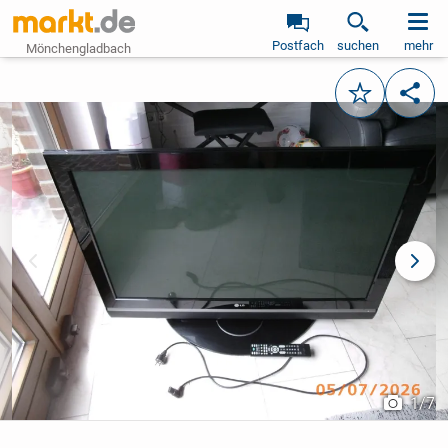
Postfach
suchen
mehr
Mönchengladbach
Merken
Teile
vorheriges Bild
näch
1
/
7