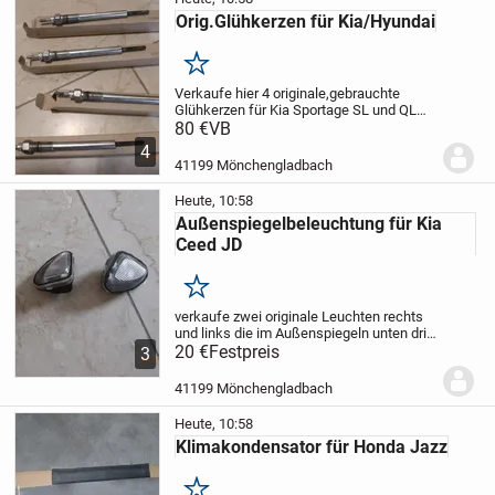
Orig.Glühkerzen für Kia/Hyundai
Merken
Verkaufe hier 4 originale,gebrauchte
Glühkerzen für Kia Sportage SL und QL
Modele,Sorento XM und Carneval und für
80 €
VB
Hyundai Tucson,Santa Fe IX 35,die
4
Glühkerzen waren nur 10 Tkm im Motor
41199 Mönchengladbach
drin verbaut...
Heute, 10:58
Außenspiegelbeleuchtung für Kia
Ceed JD
Merken
verkaufe zwei originale Leuchten rechts
und links die im Außenspiegeln unten drin
verbaut sind,für Kia Ceed Model JD,Preis
20 €
Festpreis
3
gilt für beide Leuchten zusammen
41199 Mönchengladbach
Heute, 10:58
Klimakondensator für Honda Jazz