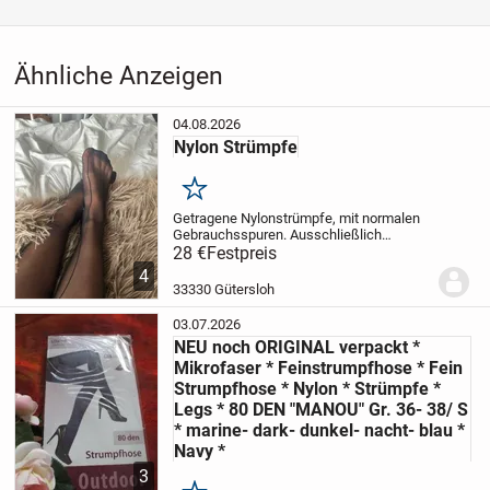
Kategorie
Haus & Garten
›
Kleidung
›
Damenkleidung
›
Damenunterwäsche
›
Strumpfhosen
Ähnliche Anzeigen
04.08.2026
Nylon Strümpfe
Merken
Getragene Nylonstrümpfe, mit normalen
Gebrauchsspuren. Ausschließlich
Versand, KEINE ABHOLUNG! Zahlung per
28 €
Festpreis
Paypal möglich
4
33330 Gütersloh
03.07.2026
NEU noch ORIGINAL verpackt *
Mikrofaser * Feinstrumpfhose * Fein
Strumpfhose * Nylon * Strümpfe *
Legs * 80 DEN "MANOU" Gr. 36- 38/ S
* marine- dark- dunkel- nacht- blau *
Navy *
3