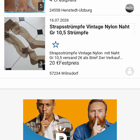
Hauttonfarbe.
30 DEN.
5
24558 Henstedt-Ulzburg
16.07.2026
Strapsstrümpfe Vintage Nylon Naht
Gr 10,5 Strümpfe
Merken
Strapsstrümpfe Vintage Nylon mit Naht
Gr 10,5
versand 2€ als Brief
Der Verkauf
erfolgt unter Ausschluß jeglicher
20 €
Festpreis
3
Gewährleistung.
57234 Wilnsdorf