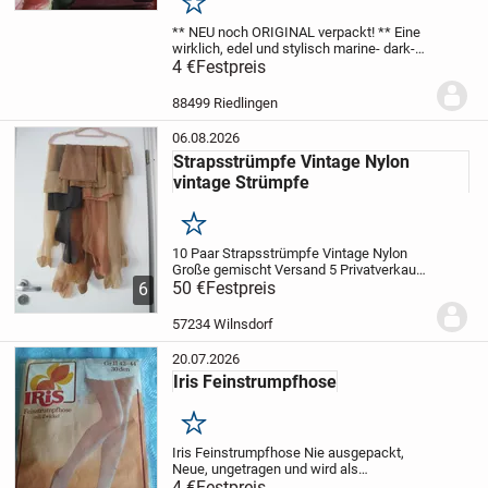
Merken
** NEU noch ORIGINAL verpackt! **
Eine
wirklich, edel und stylisch
marine- dark-
dunkel- nacht- blau * navy
4 €
Festpreis
Mikrofaser
FEINSTRUMPFHOSE * STRUMPFHOSE *
STRÜMPFE * LEGS
80 DEN
DESIGNER *...
88499 Riedlingen
06.08.2026
Strapsstrümpfe Vintage Nylon
vintage Strümpfe
Merken
10 Paar Strapsstrümpfe Vintage Nylon
Große gemischt
Versand 5
Privatverkauf
daher keine Garantie und Rücknahme
50 €
Festpreis
6
oder Umtausch Nichtraucherhaushalt
57234 Wilnsdorf
20.07.2026
Iris Feinstrumpfhose
Merken
Iris Feinstrumpfhose
Nie ausgepackt,
Neue, ungetragen und wird als
ungetragen verkauft
4 €
Festpreis
Gr. 42-44 helle