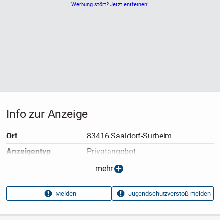
Werbung stört? Jetzt entfernen!
Info zur Anzeige
Ort
83416 Saaldorf-Surheim
Anzeigen­typ
Privatangebot
Anzeigen­datum
08.07.2026
mehr
Anzeigen­kennung
c76446fe
Melden
Jugendschutzverstoß melden
Aufrufe dieser
75
Anzeige