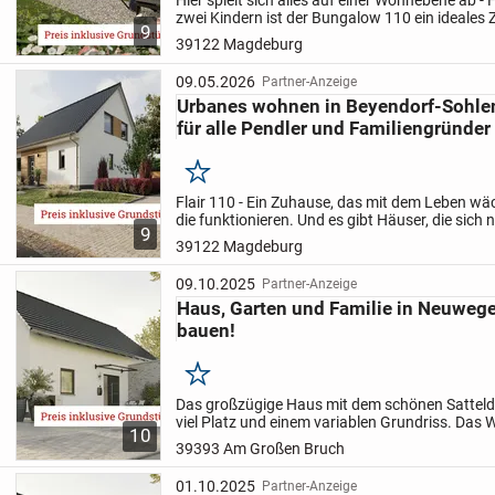
Hier spielt sich alles auf einer Wohnebene ab - 
zwei Kindern ist der Bungalow 110 ein ideales
9
gemütliches Wohnzimmer mit Essbereich, ein g
39122 Magdeburg
09.05.2026
Partner-Anzeige
Urbanes wohnen in Beyendorf-Sohlen
für alle Pendler und Familiengründer
Merken
Flair 110 - Ein Zuhause, das mit dem Leben wä
die funktionieren. Und es gibt Häuser, die sic
9
anfühlen.
Das Flair 110 gehört zur zweiten Kate
39122 Magdeburg
offenen,...
09.10.2025
Partner-Anzeige
Haus, Garten und Familie in Neuwege
bauen!
Merken
Das großzügige Haus mit dem schönen Satteld
viel Platz und einem variablen Grundriss.
Das 
10
genügend Raum zur Erholung, die sich anfüge
39393 Am Großen Bruch
schnell zum...
01.10.2025
Partner-Anzeige