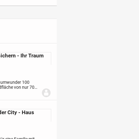
ichern - Ihr Traum
aumwunder 100
dfläche von nur 70
er clever genutzte
der City - Haus