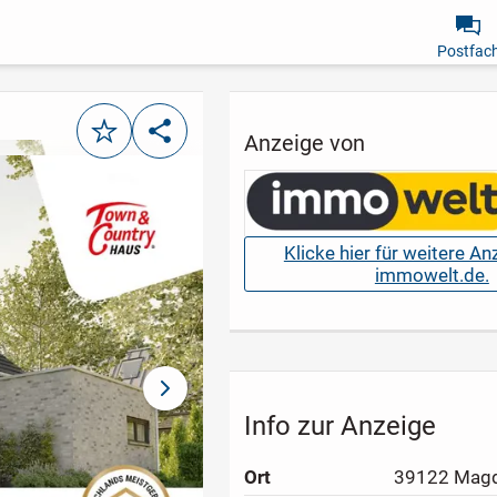
Postfac
Merken
Teilen
Anzeige von
Klicke hier für weitere A
immowelt.de.
nächstes Bild
Info zur Anzeige
Ort
39122 Mag