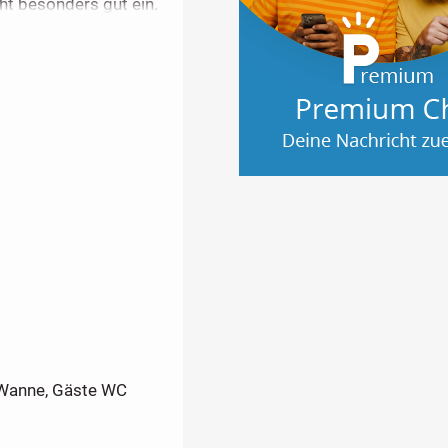
ht besonders gut ein.
ts- oder Kinderzimmer
it eigener Ankleide.
nern viel Freiraum.
ütlich!
rprovision)
en, Behördengebühren
 Wanne, Gäste WC
enannten Preis
ion kalkuliert.