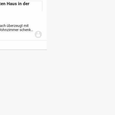
en Haus in der
ach überzeugt mit
s Wohnzimmer schenkt
nde Essecke wird