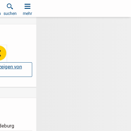
h
suchen
mehr
nzeigen von
deburg