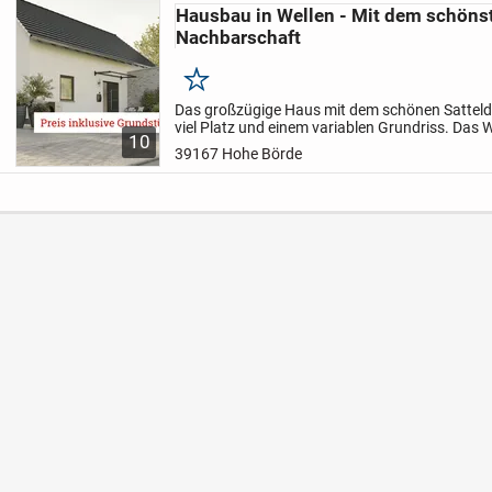
Hausbau in Wellen - Mit dem schönst
Nachbarschaft
Merken
Das großzügige Haus mit dem schönen Satteld
viel Platz und einem variablen Grundriss. Da
10
genügend Raum zur Erholung, die sich anfüge
39167 Hohe Börde
schnell zum...