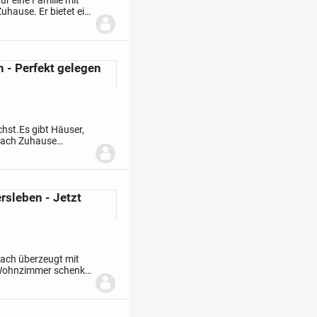
Für eine Familie mit
 Zuhause.
Er bietet ein
eräumiges...
 - Perfekt gelegen
chst.
Es gibt Häuser,
h nach Zuhause
gorie - mit
rsleben - Jetzt
ach überzeugt mit
Wohnzimmer schenkt
nde Essecke wird