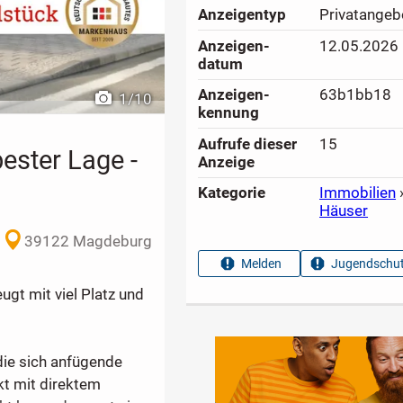
Anzeigen­typ
Privatangeb
Anzeigen­
12.05.2026
datum
Anzeigen­
63b1bb18
1
/
10
kennung
Aufrufe dieser
15
ester Lage -
Anzeige
Kategorie
Immobilien
Häuser
39122 Magdeburg
Melden
Jugendschut
gt mit viel Platz und
ie sich anfügende
kt mit direktem