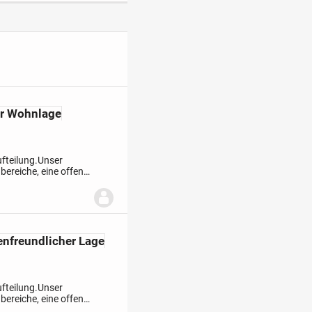
er Wohnlage
fteilung.
Unser
ereiche, eine offene
Obergeschoss sorgen
enfreundlicher Lage
fteilung.
Unser
ereiche, eine offene
Obergeschoss sorgen