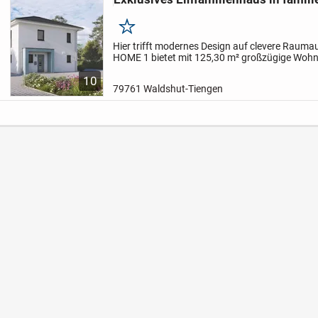
Merken
Hier trifft modernes Design auf clevere Raumau
HOME 1 bietet mit 125,30 m² großzügige Wohnb
Küche und praktische Stauraumlösungen. Im 
10
gut...
79761 Waldshut-Tiengen