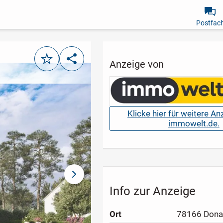
Postfac
Merken
Teilen
Anzeige von
Klicke hier für weitere A
immowelt.de.
nächstes Bild
Info zur Anzeige
Ort
78166 Dona