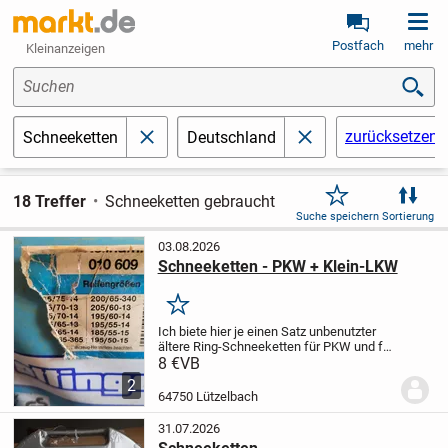
Postfach
mehr
Kleinanzeigen
Suchen
zurücksetzen
Schneeketten
Deutschland
schließen
schließen
18 Treffer
Schneeketten gebraucht
Suche speichern
Sortierung
03.08.2026
Schneeketten - PKW + Klein-LKW
Merken
Ich biete hier je einen Satz unbenutzter
ältere Ring-Schneeketten für PKW und für
Klein-LKW an.
Reifengröße siehe
8 €
VB
Bilder
PKW -> 8€
LKW -> 15€
Abholung in
2
64750/Odenwald
64750 Lützelbach
31.07.2026