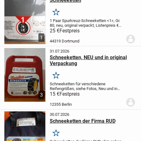
Schneeketten
Merken
1 Paar Spurkreuz-Schneeketten <1>, Gr.
80, neu, original verpackt, Listenpreis €
50,--, für die Hälfte abzugeben.
25 €
Festpreis
1
44319 Dortmund
31.07.2026
Schneeketten, NEU und in original
Verpackung
Merken
Schneeketten für verschiedene
Reifengrößen, siehe Fotos, Neu und in
original Verpackung, nicht geöffnet und
15 €
Festpreis
3
unbenutzt.
Versand möglich +7.- €
12355 Berlin
30.07.2026
Schneeketten der Firma RUD
Merken