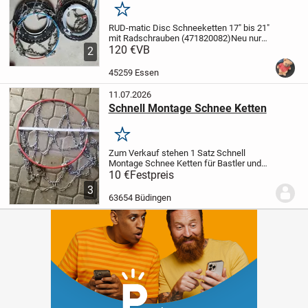
Merken
RUD-matic Disc Schneeketten 17" bis 21"
mit Radschrauben (471820082)
Neu nur
einmal ausprobiert (nicht mit
120 €
VB
2
gefahren)
195/65-15,
205/60-15,
185-
14,
185/75-14,
185/80-14,
195/70-
45259 Essen
14
Größentabelle zu...
11.07.2026
Schnell Montage Schnee Ketten
Merken
Zum Verkauf stehen 1 Satz Schnell
Montage Schnee Ketten für Bastler und
Hobby Tüftler,Heimwerker, Schrauber
10 €
Festpreis
Spezialisten. Größe unbekannt für 10 Euro
3
inklusive Versand 15 Euro.
63654 Büdingen