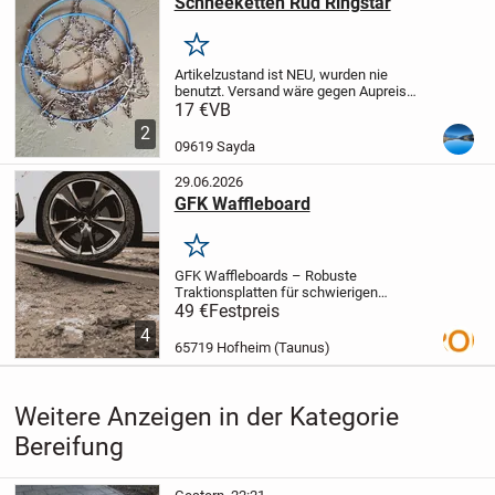
Schneeketten Rud Ringstar
Merken
Artikelzustand ist NEU, wurden nie
benutzt.
Versand wäre gegen Aupreis
möglich.
17 €
VB
2
09619 Sayda
29.06.2026
GFK Waffleboard
Merken
GFK Waffleboards – Robuste
Traktionsplatten für schwierigen
UntergrundGFK Waffleboards sind stabile
49 €
Festpreis
Traktionsplatten aus
4
glasfaserverstärktem Kunststoff (GFK).
65719 Hofheim (Taunus)
Sie werden eingesetzt, um Fahrzeugen
bei...
Weitere Anzeigen in der Kategorie
Bereifung