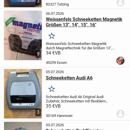
3
stehenden Fahrzeugen
speziell
82327 Tutzing
gehärteter...
06.07.2026
Weissenfels Schneeketten Magnetik
Größen 13", 14", 15", 16"
Merken
Weissenfels Schneeketten Magnetik
durch Magnettechnik für die Größen 13",
14", 15", 16"
34 €
VB
Verpackung ist dreckig.
9
Schneeketten selbst wurden nie benutzt
sind noch neu. Das sieht man auch auf
45259 Essen
den...
05.07.2026
Schneeketten Audi A6
Merken
Schneeketten Audi A6
Original Audi
Zubehör, Schneeketten mit flexiblem
Stahlseilring, für 205/60 R16, unbenutzt
35 €
VB
Nur Abholung gegen bar in Hannover.
3
30169 Hannover
03.07.2026