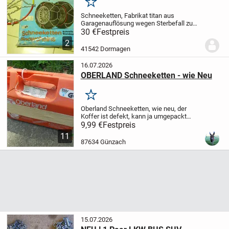
Merken
Schneeketten, Fabrikat titan
aus
Garagenauflösung wegen Sterbefall zu
verkaufen.
Vielleicht 1 – 2x benutzt, zur
30 €
Festpreis
Standmontage.
In Originalverpackung
2
(allerdings ist der Tragegriff der Tüte
41542 Dormagen
defekt)....
16.07.2026
OBERLAND Schneeketten - wie Neu
Merken
Oberland Schneeketten, wie neu, der
Koffer ist defekt, kann ja umgepackt
werden, Reifengröße siehe
9,99 €
Festpreis
Hinweisaufkleber, Verkaufspreis 9,99 € -
11
Zahlung - Gerne Überweisung, PayPal, bar
87634 Günzach
- Versand gut...
15.07.2026