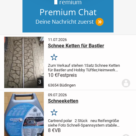
11.07.2026
Schnee Ketten für Bastler
Merken
Zum Verkauf stehen 1Satz Schnee Ketten
für Bastler und Hobby Tüftler,Heimwerker,
Schrauber Spezialisten,
10 €
Festpreis
Landwirtschaftliche Geräte Bau für 10
3
Euro inklusive Versand 15 Euro.
63654 Büdingen
09.07.2026
Schneeketten
Merken
Cartrend polar 2 Stück
neu
Reifengröße
siehe Foto
Schnell-Spannsystem
stabile
Aufbewahrungsbox
einfache, schnelle
8 €
VB
Montage auch an festsitzenden,