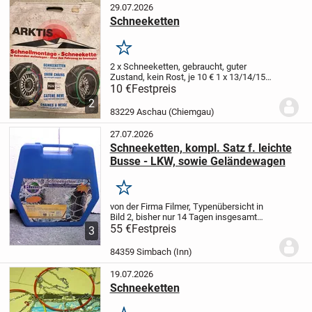
29.07.2026
Schneeketten
Merken
2 x Schneeketten, gebraucht, guter
Zustand, kein Rost, je 10 €
1 x 13/14/15
Zoll 185/70-15, 195/70-14, 205/70-13,
10 €
Festpreis
225/55-14
1 x 13/14 Zoll, 155/13, 165/70-
2
13, 165/65-14
Nur Abholung
83229 Aschau (Chiemgau)
27.07.2026
Schneeketten, kompl. Satz f. leichte
Busse - LKW, sowie Geländewagen
Merken
von der Firma Filmer, Typenübersicht in
Bild 2, bisher nur 14 Tagen insgesamt
genutzt, waren für einen Opel Vivaro der
55 €
Festpreis
3
Baureihe 2001 - 2015 in einem einzigen
Winterurlaub montiert gewesen. Die...
84359 Simbach (Inn)
19.07.2026
Schneeketten