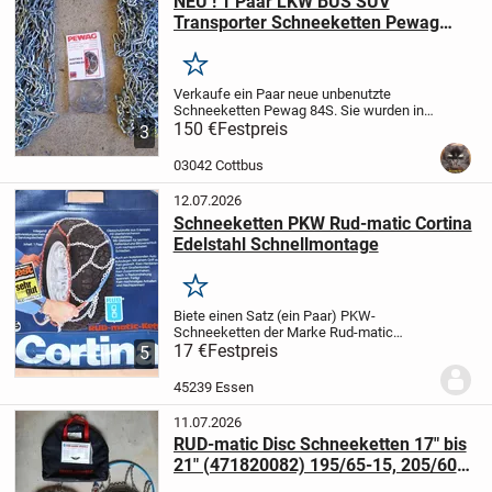
NEU ! 1 Paar LKW BUS SUV
Transporter Schneeketten Pewag
Austro 84S
Merken
Verkaufe ein Paar neue unbenutzte
Schneeketten Pewag 84S. Sie wurden in
einem kleineren Mercedes LKW
150 €
Festpreis
3
mitgeführt. Reifengrößen unbekannt. Über
Google KI erfragbar.
Nur Abholung in
03042 Cottbus
03042 Cottbus. Kein...
12.07.2026
Schneeketten PKW Rud-matic Cortina
Edelstahl Schnellmontage
Merken
Biete einen Satz (ein Paar) PKW-
Schneeketten der Marke Rud-matic
Cortina mit überfahrsicherem
17 €
Festpreis
5
Federstahlring an. Die Ketten können
auch an festsitzendem Auto montiert
45239 Essen
werden. Eine Betriebsanleitung...
11.07.2026
RUD-matic Disc Schneeketten 17" bis
21" (471820082) 195/65-15, 205/60-
15, 185-14