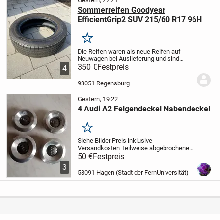
Gestern, 22:21
Sommerreifen Goodyear
EfficientGrip2 SUV 215/60 R17 96H
Merken
Die Reifen waren als neue Reifen auf
Neuwagen bei Auslieferung und sind
maximal 2 Monate gefahren worden und
350 €
Festpreis
4
maximal 1000 km gefahren.
Ich habe aber
im Herbst auf Ganzjahresreifen
93051 Regensburg
gewechselt.
Wichtig:...
Gestern, 19:22
4 Audi A2 Felgendeckel Nabendeckel
Merken
Siehe Bilder
Preis inklusive
Versandkosten
Teilweise abgebrochene
Stege
Privatverkauf
Keine Rücknahme
50 €
Festpreis
Keine Garantie
3
58091 Hagen (Stadt der FernUniversität)