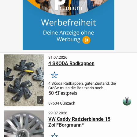
31.07.2026
4 SKODA Radkappen
Merken
4 Skoda Radkappen, guter Zustand, die
Größe muss die Besitzerin noch
ermitteln....Besichtigung erwünscht. 50 €
50 €
Festpreis
Verkaufspreis - Versand 8 € . .
Haben
7
noch weitere Anzeigen eingestellt - Ein
87634 Günzach
Blick...
29.07.2026
VW Caddy Radzierblende 15
Zoll*Borgmann*