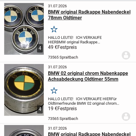
31.07.2026
BMW original Radkappe Nabendeckel
78mm Oldtimer
Merken
HALLO LEUTE! ICH VERKAUFE
HIER
BMW original Radkappe
Nabendeckel 78mm
49 €
Festpreis
4
Oldtimer
Gesamthöhe ca. 30mm
Ø
ca.78mm
Bundhöhe ca. 5mm, Ø
73565 Spraitbach
ca.70mm
Den Zustand (grob gereinigt )
entnehmen Sie bitte den...
31.07.2026
BMW 02 original chrom Nabenkappe
Achsabdeckung Oldtimer 55mm
Merken
HALLO LEUTE! ICH VERKAUFE HIER
Für
Oldtimerfreunde BMW 02 original chrom
Nabenkappe Achsabdeckung Oldtimer
19 €
Festpreis
4
55mm
Gesamthöhe ca. 30mm
Ø
ca.55mm
Bundhöhe ca. 5mm, Ø
73565 Spraitbach
ca.58mm
Den Zustand (grob gereinigt...
31.07.2026
BMW original Radkappe Nabendeckel