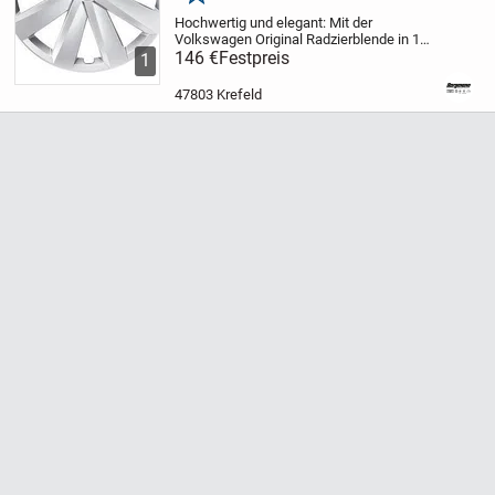
Merken
Hochwertig und elegant: Mit der
Volkswagen Original Radzierblende in 16
Zoll aus schlagfestem Kunststoff
146 €
Festpreis
1
verleihen Sie Ihrer Serien-Stahlfelge eine
ganz besondere Optik – und schützen sie
47803 Krefeld
zugleich vor...