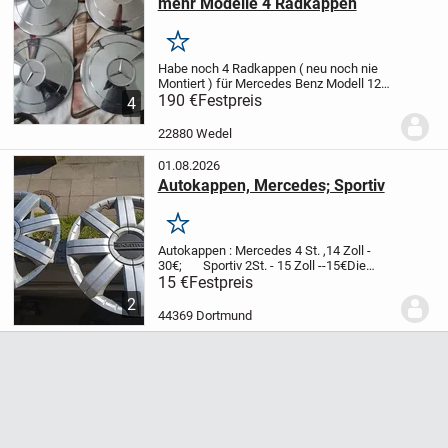
mehr Modelle 4 Radkappen
Merken
Habe noch 4 Radkappen ( neu noch nie
Montiert ) für Mercedes Benz Modell 124
mit dem Durchmesser von 24 cm , und
190 €
Festpreis
4
noch viele mehr Modelle ,
Gedacht hatte
ich diese mal für einen 190 SL .
Der Preis
22880 Wedel
ist...
01.08.2026
Autokappen, Mercedes; Sportiv
Merken
Autokappen : Mercedes 4 St. ,14 Zoll -
30€; Sportiv 2St. - 15 Zoll --15€
Die
Kappen sind in gutem Zustand.
15 €
Festpreis
2
44369 Dortmund