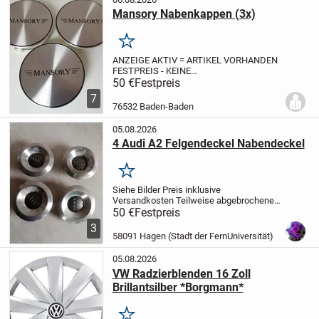
Mansory Nabenkappen (3x)
Merken
ANZEIGE AKTIV = ARTIKEL VORHANDEN
FESTPREIS - KEINE
PREISREDUZIERUNG
Mansory
50 €
Festpreis
Nabenkappen
7
(3x)
Artikelbeschreibung:Lagerware mit
76532 Baden-Baden
geg. Lagerspuren (s. Bilder)
✅
Kleinunternehmerregelung gemäß § 19...
05.08.2026
4 Audi A2 Felgendeckel Nabendeckel
Merken
Siehe Bilder
Preis inklusive
Versandkosten
Teilweise abgebrochene
Stege
Privatverkauf
Keine Rücknahme
50 €
Festpreis
Keine Garantie
3
58091 Hagen (Stadt der FernUniversität)
05.08.2026
VW Radzierblenden 16 Zoll
Brillantsilber *Borgmann*