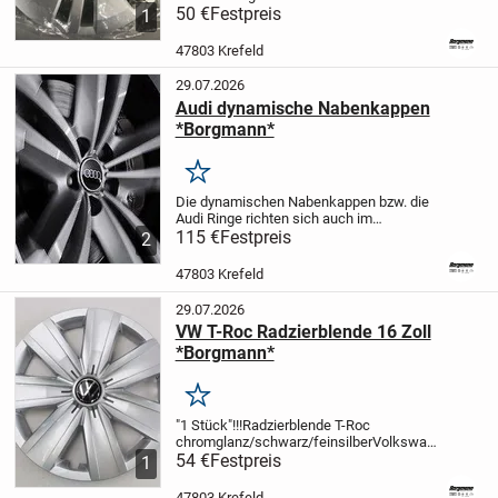
Borgmann ist offizieller Volkswagen
50 €
Festpreis
1
Händler und bietet Kunden ein breites
Sortiment an Original Ersatzteilen und
47803 Krefeld
Zubehör der...
29.07.2026
Audi dynamische Nabenkappen
*Borgmann*
Merken
Die dynamischen Nabenkappen bzw. die
Audi Ringe richten sich auch im
Fahrbetrieb immer waagrecht aus.
115 €
Festpreis
2
Besonders im Fahrbetrieb ergibt sich
dadurch ein toller optischer Effekt "das
47803 Krefeld
Rad dreht, das Logo...
29.07.2026
VW T-Roc Radzierblende 16 Zoll
*Borgmann*
Merken
"1 Stück"!!!
Radzierblende T-Roc
chromglanz/schwarz/feinsilber
Volkswagen
in Krefeld:
54 €
Festpreis
Das Autohaus Borgmann ist
1
offizieller Volkswagen Händler und bietet
Kunden ein breites Sortiment an Original...
47803 Krefeld