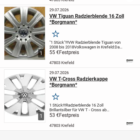
29.07.2026
VW Tiguan Radzierblende 16 Zoll
*Borgmann*
Merken
"1 Stück"!!!
VW Radzierblende Tiguan von
2008 bis 2018
Volkswagen in Krefeld:
Das
Autohaus Borgmann ist offizieller
55 €
Festpreis
1
Volkswagen Händler und bietet Kunden
ein breites Sortiment an Original
47803 Krefeld
Ersatzteile...
29.07.2026
VW T-Cross Radzierkappe
*Borgmann*
Merken
1 Stück!!!
Radzierblende 16 Zoll
Brillantsilber für VW T - Cross ab
2019
53 €
Hochwertig und elegant: Mit der
Festpreis
1
Volkswagen Original Radzierblende in 16
Zoll aus schlagfestem Kunststoff
47803 Krefeld
verleihen Sie Ihrer...