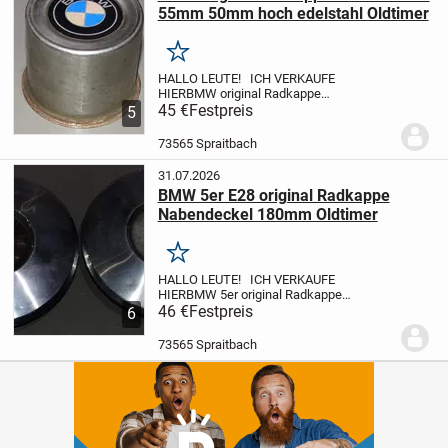
55mm 50mm hoch edelstahl Oldtimer
Merken
HALLO LEUTE! ICH VERKAUFE
HIER
BMW original Radkappe
Nabendeckel 55mm 50mm hoch
45 €
Festpreis
5
edelstahl Oldtimer Gesamthöhe ca.
50mm
Ø ca.55mm
Bundhöhe ca. 1mm, Ø
73565 Spraitbach
ca.63mm
Den Zustand (grob gereinigt )
entnehmen...
31.07.2026
BMW 5er E28 original Radkappe
Nabendeckel 180mm Oldtimer
Merken
HALLO LEUTE! ICH VERKAUFE
HIER
BMW 5er original Radkappe
Nabendeckel 180mm
46 €
Festpreis
6
Oldtimer
Gesamthöhe ca. 50mm
Ø
ca.180mm
Bundhöhe ca. 30mm, Ø ca.145
73565 Spraitbach
mm
Den Zustand (grob gereinigt )
entnehmen Sie bitte...