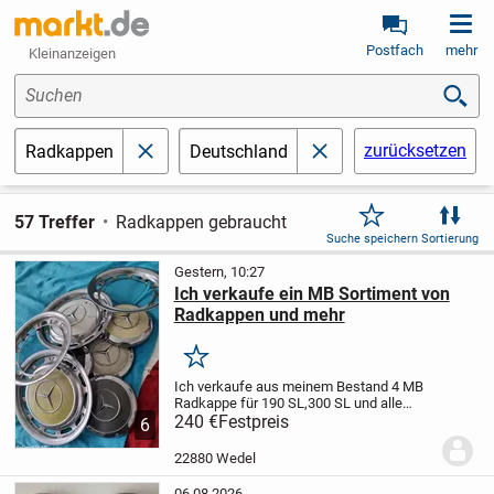
Postfach
mehr
Kleinanzeigen
Suchen
zurücksetzen
Radkappen
Deutschland
schließen
schließen
57 Treffer
Radkappen gebraucht
Suche speichern
Sortierung
Gestern, 10:27
Ich verkaufe ein MB Sortiment von
Radkappen und mehr
Merken
Ich verkaufe aus meinem Bestand 4 MB
Radkappe für 190 SL,300 SL und alle
Ponton Modelle, 2 Radkappen für 123,109
240 €
Festpreis
6
, 110 , 111, und zwei Zierringe siehe Foto,
es sind Gepflegte Ersatzteile, rück und...
22880 Wedel
06.08.2026