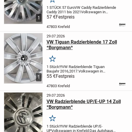
Merken
1 STÜCK 57 Euro
VW Caddy Radzierblende
Caddy 2011 bis 2021
Volkswagen in
Krefeld:
57 €
Festpreis
Das Autohaus Borgmann ist
1
offizieller Volkswagen Händler und bietet
Kunden ein breites Sortiment an Original...
47803 Krefeld
29.07.2026
VW Tiguan Radzierblende 17 Zoll
*Borgmann*
Merken
1 Stück!!!
VW Radzierblende Tiguan
Baujahr 2016,2017.
Volkswagen in
Krefeld:
55 €
Festpreis
Das Autohaus Borgmann ist
1
offizieller Volkswagen Händler und bietet
Kunden ein breites Sortiment an Original
47803 Krefeld
Ersatzteilen...
29.07.2026
VW Radzierblende UP/E-UP 14 Zoll
*Borgmann*
Merken
1 Stück!!!
VW Radzierblende UP/E-
UP
Volkswagen in Krefeld:
Das Autohaus