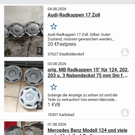
04.08.2026
Audi-Radkappen 17 Zoll
Merken
Audi-Radkappen 17 Zoll. Silber.
Guter
Zustand, müssen gewaschen werden,
Käufer abholung in 37627 Stadtoldendorf
20 €
Festpreis
- 20 Euro.
2
37627 Stadtoldendorf
03.08.2026
orig. MB Radkappen 15" für 124, 202,
203 u. 3 Nabendeckel 75 mm Dm f.
Alufelgen
Merken
Solange die Anzeige zu sehen ist sind die
Teile zu verkaufen!
Von einem Mercedes
Typ sind lediglich 2 Radkappen
1 €
VB
5
vorhanden. Siehe Bilder.
Die einzelnen
Radblenden haben teilweise geringe
76307 Karlsbad
Gebrauchsspu...
01.08.2026
Mercedes Benz Modell 124 und viele